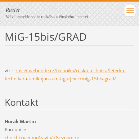
Ruslet
Velká encyklopedie ruského a čínského letectví
MiG-15bis/GRAD
viz.:
ruslet.webnode.cz/technika/ruska-technika/letecka-
technika/a-i-mikojan-a-m-i-gurjevic/mig-15bis-grad/
Kontakt
Horák Martin
Pardubice
chuichi.nagumo(zavináč)seznam.cz