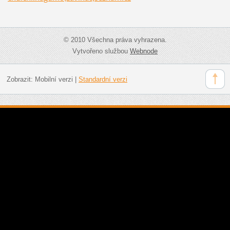
© 2010 Všechna práva vyhrazena.
Vytvořeno službou
Webnode
Zobrazit:
Mobilní verzi
|
Standardní verzi