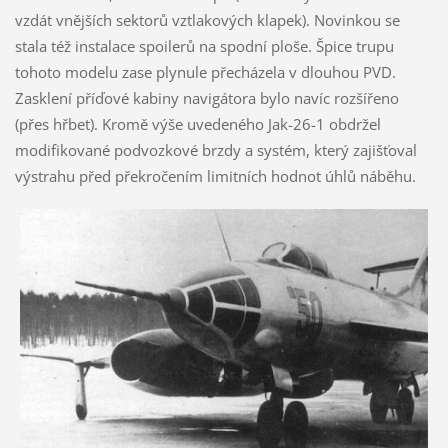
vzdát vnějších sektorů vztlakových klapek). Novinkou se
stala též instalace spoilerů na spodní ploše. Špice trupu
tohoto modelu zase plynule přecházela v dlouhou PVD.
Zasklení příďové kabiny navigátora bylo navíc rozšířeno
(přes hřbet). Kromě výše uvedeného Jak-26-1 obdržel
modifikované podvozkové brzdy a systém, který zajišťoval
výstrahu před překročením limitních hodnot úhlů náběhu.