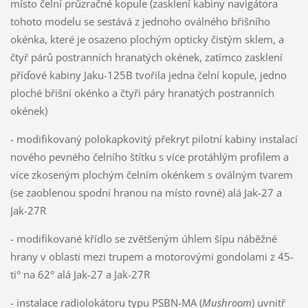
místo čelní průzračné kopule (zasklení kabiny navigátora
tohoto modelu se sestává z jednoho oválného břišního
okénka, které je osazeno plochým opticky čistým sklem, a
čtyř párů postranních hranatých okének, zatímco zasklení
příďové kabiny Jaku-125B tvořila jedna čelní kopule, jedno
ploché břišní okénko a čtyři páry hranatých postranních
okének)
- modifikovaný polokapkovitý překryt pilotní kabiny instalací
nového pevného čelního štítku s více protáhlým profilem a
více zkoseným plochým čelním okénkem s oválným tvarem
(se zaoblenou spodní hranou na místo rovné) alá Jak-27 a
Jak-27R
- modifikované křídlo se zvětšeným úhlem šípu náběžné
hrany v oblasti mezi trupem a motorovými gondolami z 45-
ti° na 62° alá Jak-27 a Jak-27R
- instalace radiolokátoru typu PSBN-MA (
Mushroom
) uvnitř