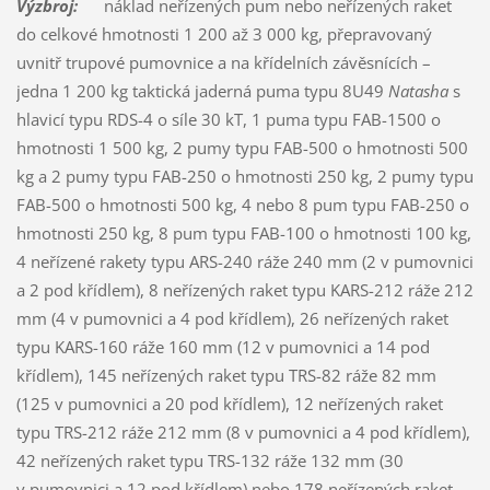
Výzbroj:
náklad neřízených pum nebo neřízených raket
do celkové hmotnosti 1 200 až 3 000 kg, přepravovaný
uvnitř trupové pumovnice a na křídelních závěsnících –
jedna 1 200 kg taktická jaderná puma typu 8U49
Natasha
s
hlavicí typu RDS-4 o síle 30 kT, 1 puma typu FAB-1500 o
hmotnosti 1 500 kg, 2 pumy typu FAB-500 o hmotnosti 500
kg a 2 pumy typu FAB-250 o hmotnosti 250 kg, 2 pumy typu
FAB-500 o hmotnosti 500 kg, 4 nebo 8 pum typu FAB-250 o
hmotnosti 250 kg, 8 pum typu FAB-100 o hmotnosti 100 kg,
4 neřízené rakety typu ARS-240 ráže 240 mm (2 v pumovnici
a 2 pod křídlem), 8 neřízených raket typu KARS-212 ráže 212
mm (4 v pumovnici a 4 pod křídlem), 26 neřízených raket
typu KARS-160 ráže 160 mm (12 v pumovnici a 14 pod
křídlem), 145 neřízených raket typu TRS-82 ráže 82 mm
(125 v pumovnici a 20 pod křídlem), 12 neřízených raket
typu TRS-212 ráže 212 mm (8 v pumovnici a 4 pod křídlem),
42 neřízených raket typu TRS-132 ráže 132 mm (30
v pumovnici a 12 pod křídlem) nebo 178 neřízených raket