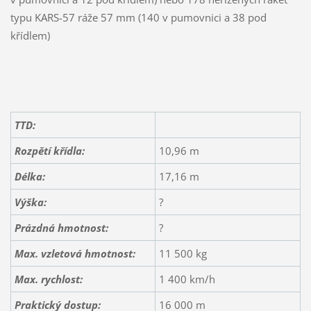
typu KARS-57 ráže 57 mm (140 v pumovnici a 38 pod
křídlem)
TTD:
Rozpětí křídla:
10,96 m
Délka:
17,16 m
Výška:
?
Prázdná hmotnost:
?
Max. vzletová hmotnost:
11 500 kg
Max. rychlost:
1 400 km/h
Praktický dostup:
16 000 m