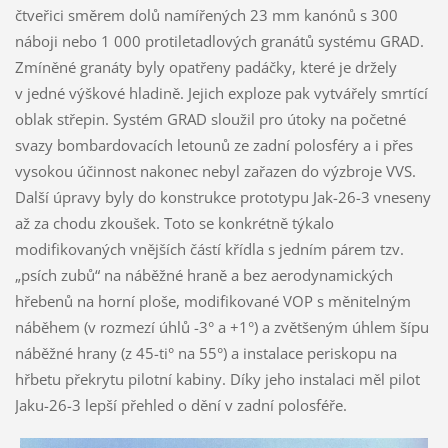
čtveřici směrem dolů namířených 23 mm kanónů s 300
náboji nebo 1 000 protiletadlových granátů systému GRAD.
Zmíněné granáty byly opatřeny padáčky, které je držely
v jedné výškové hladině. Jejich exploze pak vytvářely smrtící
oblak střepin. Systém GRAD sloužil pro útoky na početné
svazy bombardovacích letounů ze zadní polosféry a i přes
vysokou účinnost nakonec nebyl zařazen do výzbroje VVS.
Další úpravy byly do konstrukce prototypu Jak-26-3 vneseny
až za chodu zkoušek. Toto se konkrétně týkalo
modifikovaných vnějších částí křídla s jedním párem tzv.
„psích zubů“ na náběžné hraně a bez aerodynamických
hřebenů na horní ploše, modifikované VOP s měnitelným
náběhem (v rozmezí úhlů -3° a +1°) a zvětšeným úhlem šípu
náběžné hrany (z 45-ti° na 55°) a instalace periskopu na
hřbetu překrytu pilotní kabiny. Díky jeho instalaci měl pilot
Jaku-26-3 lepší přehled o dění v zadní polosféře.