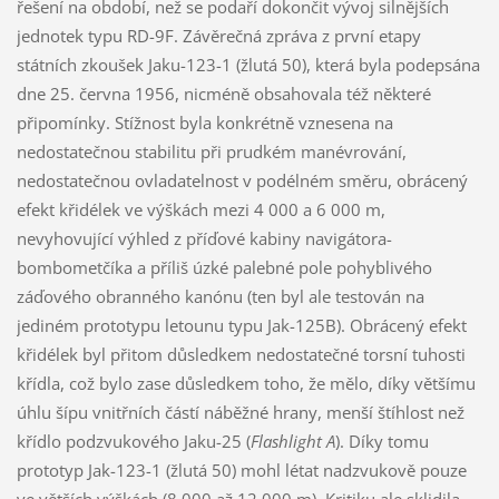
řešení na období, než se podaří dokončit vývoj silnějších
jednotek typu RD-9F. Závěrečná zpráva z první etapy
státních zkoušek Jaku-123-1 (žlutá 50), která byla podepsána
dne 25. června 1956, nicméně obsahovala též některé
připomínky. Stížnost byla konkrétně vznesena na
nedostatečnou stabilitu při prudkém manévrování,
nedostatečnou ovladatelnost v podélném směru, obrácený
efekt křidélek ve výškách mezi 4 000 a 6 000 m,
nevyhovující výhled z příďové kabiny navigátora-
bombometčíka a příliš úzké palebné pole pohyblivého
záďového obranného kanónu (ten byl ale testován na
jediném prototypu letounu typu Jak-125B). Obrácený efekt
křidélek byl přitom důsledkem nedostatečné torsní tuhosti
křídla, což bylo zase důsledkem toho, že mělo, díky většímu
úhlu šípu vnitřních částí náběžné hrany, menší štíhlost než
křídlo podzvukového Jaku-25 (
Flashlight A
). Díky tomu
prototyp Jak-123-1 (žlutá 50) mohl létat nadzvukově pouze
ve větších výškách (8 000 až 12 000 m). Kritiku ale sklidila