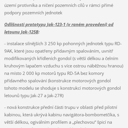
území protivníka a ničení pozemních cílů v rámci přímé
podpory pozemních jednotek
Odlišnosti prototypu Jak-123-1 (v raném provedení) od
letounu Jak-125B
:
- instalace silnějších 3 250 kp pohonných jednotek typu RD-
9AK, které jsou opatřeny přídavným spalováním, uvnitř
modifikovaných křídleních gondol (s větší délkou a čelním
kruhovým lapačem vzduchu s více ostrou náběžnou hranou)
na místo 2 000 kp motorů typu RD-5A bez komory
přídavného spalování (konstrukce motorových gondol
tohoto modelu se shoduje s konstrukcí motorových gondol
letounů typu Jak-27 a Jak-27R)
- nová konstrukce přední části trupu v oblasti před pilotní
kabinou, která ukrývá kabinu navigátora-bombometčíka, s
větší délkou, ogiválním profilem a „plechovou“ špicí na