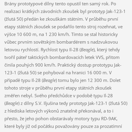
Brány prototypové dílny tento opustil ten samý rok. Po
realizaci krátkých závodních zkoušek byl prototyp Jak-123-1
(žlutá 50) předán ke zkouškám státním. V průběhu první
etapy státních zkoušek se podařilo tento stroj rozehnat, ve
výšce 10 600 m, na 1 230 km/h. Tímto se stal historicky
vůbec prvním sovětským bombardérem s nadzvukovou
letovou rychlostí. Rychlost typu Il-28 (
Beagle
), který tehdy
tvořil páteř taktických bombardovacích letek VVS, přitom
činila pouhých 900 km/h. Praktický dostup prototypu Jak-
123-1 (žlutá 50) se pohyboval na hranici 16 000 m. V
případě typu Il-28 (
Beagle
) tomu bylo jen 12 300 m. Dolet
tohoto stroje v průběhu první etapy státních zkoušek
změřen nebyl. Svého předchůdce v podobě typu Il-28
(
Beagle
) z dílny S.V. Iljušina tedy prototyp Jak-123-1 (žlutá 50)
z hlediska letových výkonů znatelně překonával, a to i
přesto, že jeho pohon obstarávaly motory typu RD-9AK,
které byly již od počátku považovány pouze za prozatímní