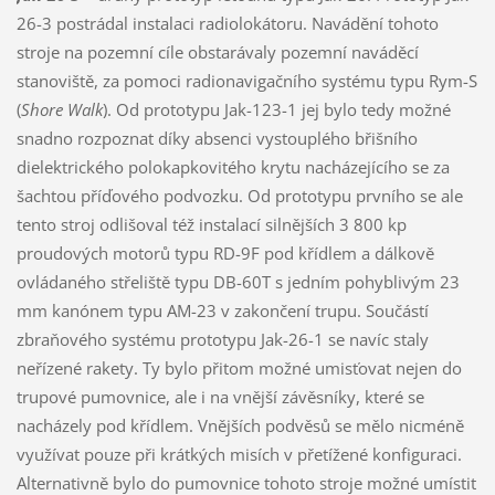
26-3 postrádal instalaci radiolokátoru. Navádění tohoto
stroje na pozemní cíle obstarávaly pozemní naváděcí
stanoviště, za pomoci radionavigačního systému typu Rym-S
(
Shore Walk
). Od prototypu Jak-123-1 jej bylo tedy možné
snadno rozpoznat díky absenci vystouplého břišního
dielektrického polokapkovitého krytu nacházejícího se za
šachtou příďového podvozku. Od prototypu prvního se ale
tento stroj odlišoval též instalací silnějších 3 800 kp
proudových motorů typu RD-9F pod křídlem a dálkově
ovládaného střeliště typu DB-60T s jedním pohyblivým 23
mm kanónem typu AM-23 v zakončení trupu. Součástí
zbraňového systému prototypu Jak-26-1 se navíc staly
neřízené rakety. Ty bylo přitom možné umisťovat nejen do
trupové pumovnice, ale i na vnější závěsníky, které se
nacházely pod křídlem. Vnějších podvěsů se mělo nicméně
využívat pouze při krátkých misích v přetížené konfiguraci.
Alternativně bylo do pumovnice tohoto stroje možné umístit