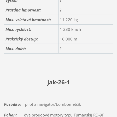
Výška:
?
Prázdná hmotnost:
?
Max. vzletová hmotnost:
11 220 kg
Max. rychlost:
1 230 km/h
Praktický dostup:
16 000 m
Max. dolet:
?
Jak-26-1
Posádka:
pilot a navigátor/bombometčík
Pohon:
dva proudové motory typu Tumanskij RD-9F