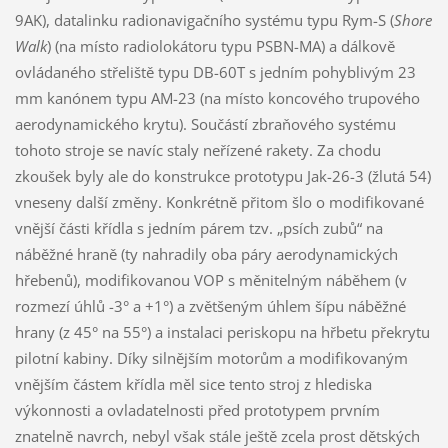
9AK), datalinku radionavigačního systému typu Rym-S (
Shore
Walk
) (na místo radiolokátoru typu PSBN-MA) a dálkově
ovládaného střeliště typu DB-60T s jedním pohyblivým 23
mm kanónem typu AM-23 (na místo koncového trupového
aerodynamického krytu). Součástí zbraňového systému
tohoto stroje se navíc staly neřízené rakety. Za chodu
zkoušek byly ale do konstrukce prototypu Jak-26-3 (žlutá 54)
vneseny další změny. Konkrétně přitom šlo o modifikované
vnější části křídla s jedním párem tzv. „psích zubů“ na
náběžné hraně (ty nahradily oba páry aerodynamických
hřebenů), modifikovanou VOP s měnitelným náběhem (v
rozmezí úhlů -3° a +1°) a zvětšeným úhlem šípu náběžné
hrany (z 45° na 55°) a instalaci periskopu na hřbetu překrytu
pilotní kabiny. Díky silnějším motorům a modifikovaným
vnějším částem křídla měl sice tento stroj z hlediska
výkonnosti a ovladatelnosti před prototypem prvním
znatelně navrch, nebyl však stále ještě zcela prost dětských