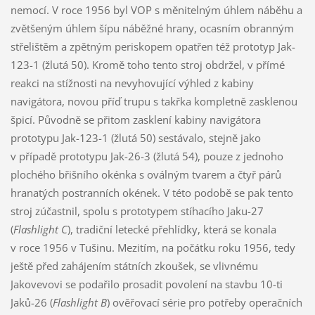
nemocí. V roce 1956 byl VOP s měnitelným úhlem náběhu a
zvětšeným úhlem šípu náběžné hrany, ocasním obranným
střelištěm a zpětným periskopem opatřen též prototyp Jak-
123-1 (žlutá 50). Kromě toho tento stroj obdržel, v přímé
reakci na stížnosti na nevyhovující výhled z kabiny
navigátora, novou příď trupu s takřka kompletně zasklenou
špicí. Původně se přitom zasklení kabiny navigátora
prototypu Jak-123-1 (žlutá 50) sestávalo, stejně jako
v případě prototypu Jak-26-3 (žlutá 54), pouze z jednoho
plochého břišního okénka s oválným tvarem a čtyř párů
hranatých postranních okének. V této podobě se pak tento
stroj zúčastnil, spolu s prototypem stíhacího Jaku-27
(
Flashlight C
), tradiční letecké přehlídky, která se konala
v roce 1956 v Tušinu. Mezitím, na počátku roku 1956, tedy
ještě před zahájením státních zkoušek, se vlivnému
Jakovevovi se podařilo prosadit povolení na stavbu 10-ti
Jaků-26 (
Flashlight B
) ověřovací série pro potřeby operačních