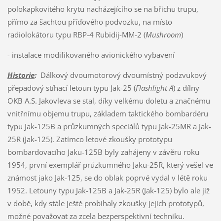
polokapkovitého krytu nacházejícího se na břichu trupu,
přímo za šachtou příďového podvozku, na místo
radiolokátoru typu RBP-4 Rubidij-MM-2 (
Mushroom
)
- instalace modifikovaného avionického vybavení
Historie
:
Dálkový dvoumotorový dvoumístný podzvukový
přepadový stíhací letoun typu Jak-25 (
Flashlight A
) z dílny
OKB A.S. Jakovleva se stal, díky velkému doletu a značnému
vnitřnímu objemu trupu, základem taktického bombardéru
typu Jak-125B a průzkumných speciálů typu Jak-25MR a Jak-
25R (Jak-125). Zatímco letové zkoušky prototypu
bombardovacího Jaku-125B byly zahájeny v závěru roku
1954, první exemplář průzkumného Jaku-25R, který vešel ve
známost jako Jak-125, se do oblak poprvé vydal v létě roku
1952. Letouny typu Jak-125B a Jak-25R (Jak-125) bylo ale již
v době, kdy stále ještě probíhaly zkoušky jejich prototypů,
možné považovat za zcela bezperspektivní techniku.