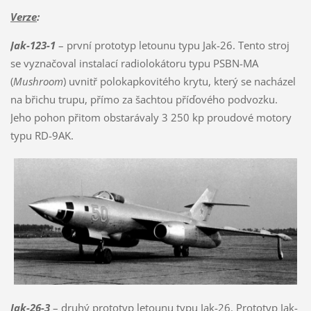
Verze
:
Jak-123-1
– první prototyp letounu typu Jak-26. Tento stroj
se vyznačoval instalací radiolokátoru typu PSBN-MA
(
Mushroom
) uvnitř polokapkovitého krytu, který se nacházel
na břichu trupu, přímo za šachtou příďového podvozku.
Jeho pohon přitom obstarávaly 3 250 kp proudové motory
typu RD-9AK.
Jak-26-3
– druhý prototyp letounu typu Jak-26. Prototyp Jak-