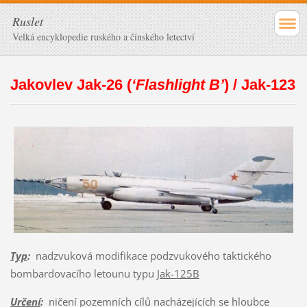
Ruslet
Velká encyklopedie ruského a čínského letectví
Jakovlev Jak-26 (
‘Flashlight B’
) / Jak-123
Typ
:
nadzvuková modifikace podzvukového taktického
bombardovacího letounu typu
Jak-125B
Určení
:
ničení pozemních cílů nacházejících se hloubce