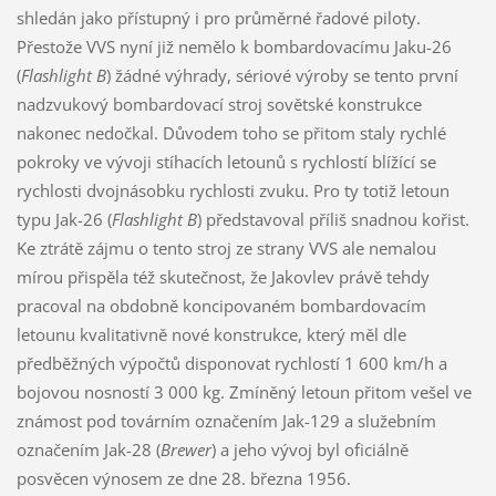
shledán jako přístupný i pro průměrné řadové piloty.
Přestože VVS nyní již nemělo k bombardovacímu Jaku-26
(
Flashlight B
) žádné výhrady, sériové výroby se tento první
nadzvukový bombardovací stroj sovětské konstrukce
nakonec nedočkal. Důvodem toho se přitom staly rychlé
pokroky ve vývoji stíhacích letounů s rychlostí blížící se
rychlosti dvojnásobku rychlosti zvuku. Pro ty totiž letoun
typu Jak-26 (
Flashlight B
) představoval příliš snadnou kořist.
Ke ztrátě zájmu o tento stroj ze strany VVS ale nemalou
mírou přispěla též skutečnost, že Jakovlev právě tehdy
pracoval na obdobně koncipovaném bombardovacím
letounu kvalitativně nové konstrukce, který měl dle
předběžných výpočtů disponovat rychlostí 1 600 km/h a
bojovou nosností 3 000 kg. Zmíněný letoun přitom vešel ve
známost pod továrním označením Jak-129 a služebním
označením Jak-28 (
Brewer
) a jeho vývoj byl oficiálně
posvěcen výnosem ze dne 28. března 1956.