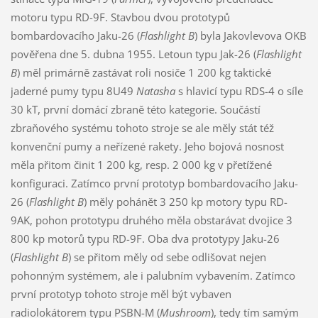
motoru typu RD-9F. Stavbou dvou prototypů
bombardovacího Jaku-26 (
Flashlight B
) byla Jakovlevova OKB
pověřena dne 5. dubna 1955. Letoun typu Jak-26 (
Flashlight
B
) měl primárně zastávat roli nosiče 1 200 kg taktické
jaderné pumy typu 8U49
Natasha
s hlavicí typu RDS-4 o síle
30 kT, první domácí zbraně této kategorie. Součástí
zbraňového systému tohoto stroje se ale měly stát též
konvenční pumy a neřízené rakety. Jeho bojová nosnost
měla přitom činit 1 200 kg, resp. 2 000 kg v přetížené
konfiguraci. Zatímco první prototyp bombardovacího Jaku-
26 (
Flashlight B
) měly pohánět 3 250 kp motory typu RD-
9AK, pohon prototypu druhého měla obstarávat dvojice 3
800 kp motorů typu RD-9F. Oba dva prototypy Jaku-26
(
Flashlight B
) se přitom měly od sebe odlišovat nejen
pohonným systémem, ale i palubním vybavením. Zatímco
první prototyp tohoto stroje měl být vybaven
radiolokátorem typu PSBN-M (
Mushroom
), tedy tím samým