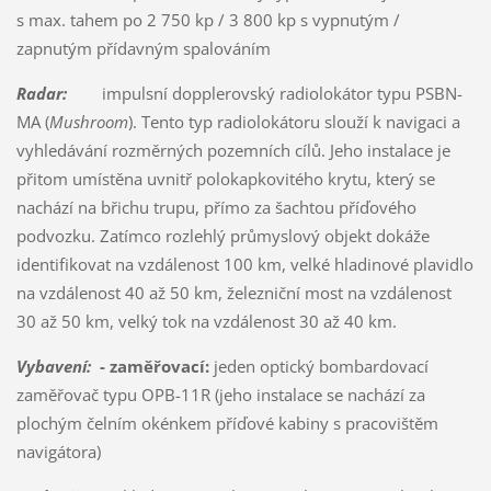
s max. tahem po 2 750 kp / 3 800 kp s vypnutým /
zapnutým přídavným spalováním
Radar:
impulsní dopplerovský radiolokátor typu PSBN-
MA (
Mushroom
). Tento typ radiolokátoru slouží k navigaci a
vyhledávání rozměrných pozemních cílů. Jeho instalace je
přitom umístěna uvnitř polokapkovitého krytu, který se
nachází na břichu trupu, přímo za šachtou příďového
podvozku. Zatímco rozlehlý průmyslový objekt dokáže
identifikovat na vzdálenost 100 km, velké hladinové plavidlo
na vzdálenost 40 až 50 km, železniční most na vzdálenost
30 až 50 km, velký tok na vzdálenost 30 až 40 km.
Vybavení:
- zaměřovací:
jeden optický bombardovací
zaměřovač typu OPB-11R (jeho instalace se nachází za
plochým čelním okénkem příďové kabiny s pracovištěm
navigátora)