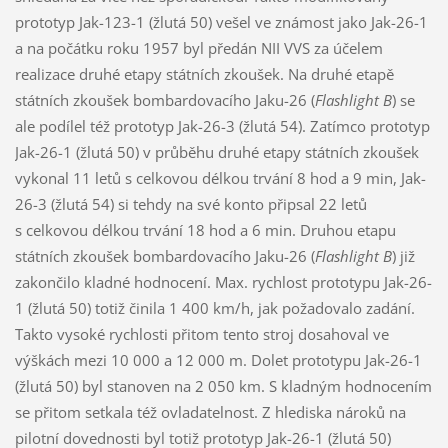
prototyp Jak-123-1 (žlutá 50) vešel ve známost jako Jak-26-1
a na počátku roku 1957 byl předán NII VVS za účelem
realizace druhé etapy státních zkoušek. Na druhé etapě
státních zkoušek bombardovacího Jaku-26 (
Flashlight B
) se
ale podílel též prototyp Jak-26-3 (žlutá 54). Zatímco prototyp
Jak-26-1 (žlutá 50) v průběhu druhé etapy státních zkoušek
vykonal 11 letů s celkovou délkou trvání 8 hod a 9 min, Jak-
26-3 (žlutá 54) si tehdy na své konto připsal 22 letů
s celkovou délkou trvání 18 hod a 6 min. Druhou etapu
státních zkoušek bombardovacího Jaku-26 (
Flashlight B
) již
zakončilo kladné hodnocení. Max. rychlost prototypu Jak-26-
1 (žlutá 50) totiž činila 1 400 km/h, jak požadovalo zadání.
Takto vysoké rychlosti přitom tento stroj dosahoval ve
výškách mezi 10 000 a 12 000 m. Dolet prototypu Jak-26-1
(žlutá 50) byl stanoven na 2 050 km. S kladným hodnocením
se přitom setkala též ovladatelnost. Z hlediska nároků na
pilotní dovednosti byl totiž prototyp Jak-26-1 (žlutá 50)