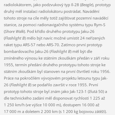
radiolokátorem, jako podzvukový typ Il-28 (
Beagle
), prototyp
druhý měl instalaci radiolokátoru postrádat. Navádění
tohoto stroje na cíle měly totiž zajišťovat pozemní naváděcí
stanice, za pomoci radionavigačního systému typu Rym-S
(
Shore Walk
). Pod křídlo druhého prototypu Jaku-26
(
Flashlight B
) mělo být navíc možné umístit 24 neřízených
raket typu ARS-57 nebo ARS-70. Zatímco první prototyp
bombardovacího Jaku-26 (
Flashlight B
) měl být dle
zmíněného výnosu ke státním zkouškám předán v září roku
1955, termín předání druhého prototypu tohoto stroje ke
státním zkouškám byl stanoven na první čtvrtletí roku 1956.
Práce na pokročilém vývojovém projektu letounu typu Jak-
26 (
Flashlight B
) se podařilo završit v roce 1955. První
prototyp tohoto stroje byl znám jako Jak-123-1 (žlutá 50) a
dle technického zadání měl disponovat rychlostí 1 225 až
1 250 km/h (ve výšce 10 000 m), dostupem 16 000 až
17 000 m a doletem 2 200 km (s 1 200 kg bojovou zátěží).