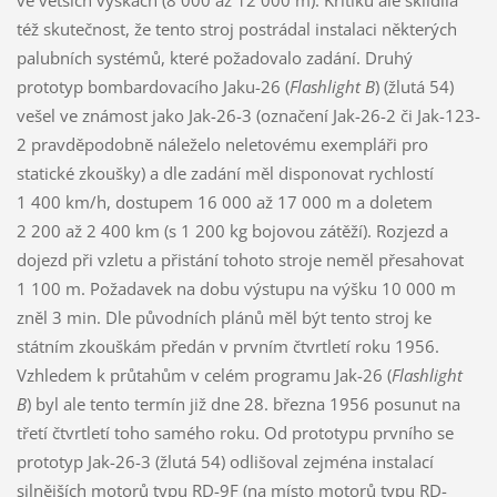
též skutečnost, že tento stroj postrádal instalaci některých
palubních systémů, které požadovalo zadání. Druhý
prototyp bombardovacího Jaku-26 (
Flashlight B
) (žlutá 54)
vešel ve známost jako Jak-26-3 (označení Jak-26-2 či Jak-123-
2 pravděpodobně náleželo neletovému exempláři pro
statické zkoušky) a dle zadání měl disponovat rychlostí
1 400 km/h, dostupem 16 000 až 17 000 m a doletem
2 200 až 2 400 km (s 1 200 kg bojovou zátěží). Rozjezd a
dojezd při vzletu a přistání tohoto stroje neměl přesahovat
1 100 m. Požadavek na dobu výstupu na výšku 10 000 m
zněl 3 min. Dle původních plánů měl být tento stroj ke
státním zkouškám předán v prvním čtvrtletí roku 1956.
Vzhledem k průtahům v celém programu Jak-26 (
Flashlight
B
) byl ale tento termín již dne 28. března 1956 posunut na
třetí čtvrtletí toho samého roku. Od prototypu prvního se
prototyp Jak-26-3 (žlutá 54) odlišoval zejména instalací
silnějších motorů typu RD-9F (na místo motorů typu RD-