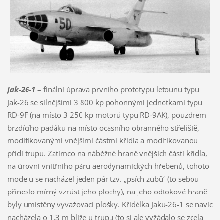
Jak-26-1
– finální úprava prvního prototypu letounu typu
Jak-26 se silnějšími 3 800 kp pohonnými jednotkami typu
RD-9F (na místo 3 250 kp motorů typu RD-9AK), pouzdrem
brzdícího padáku na místo ocasního obranného střeliště,
modifikovanými vnějšími částmi křídla a modifikovanou
přídí trupu. Zatímco na náběžné hraně vnějších částí křídla,
na úrovni vnitřního páru aerodynamických hřebenů, tohoto
modelu se nacházel jeden pár tzv. „psích zubů“ (to sebou
přineslo mírný vzrůst jeho plochy), na jeho odtokové hraně
byly umístěny vyvažovací plošky. Křidélka Jaku-26-1 se navíc
nacházela o 1,3 m blíže u trupu (to si ale vyžádalo se zcela