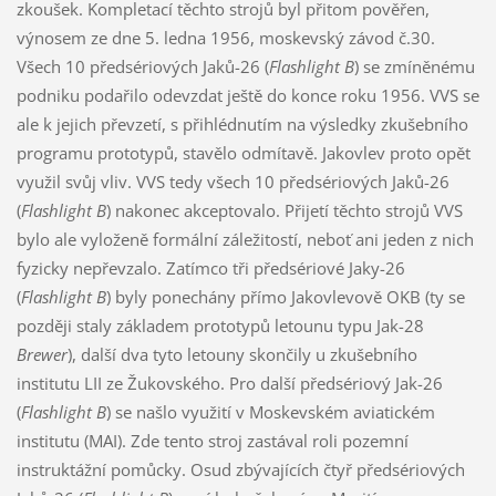
zkoušek. Kompletací těchto strojů byl přitom pověřen,
výnosem ze dne 5. ledna 1956, moskevský závod č.30.
Všech 10 předsériových Jaků-26 (
Flashlight B
) se zmíněnému
podniku podařilo odevzdat ještě do konce roku 1956. VVS se
ale k jejich převzetí, s přihlédnutím na výsledky zkušebního
programu prototypů, stavělo odmítavě. Jakovlev proto opět
využil svůj vliv. VVS tedy všech 10 předsériových Jaků-26
(
Flashlight B
) nakonec akceptovalo. Přijetí těchto strojů VVS
bylo ale vyloženě formální záležitostí, neboť ani jeden z nich
fyzicky nepřevzalo. Zatímco tři předsériové Jaky-26
(
Flashlight B
) byly ponechány přímo Jakovlevově OKB (ty se
později staly základem prototypů letounu typu Jak-28
Brewer
), další dva tyto letouny skončily u zkušebního
institutu LII ze Žukovského. Pro další předsériový Jak-26
(
Flashlight B
) se našlo využití v Moskevském aviatickém
institutu (MAI). Zde tento stroj zastával roli pozemní
instruktážní pomůcky. Osud zbývajících čtyř předsériových