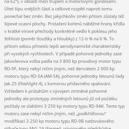
na 62°), v oblasti mezi trupem a motorovými gondolami.
Úhel šípu vnějších částí a celkové rozpětí naproti tomu
ponechal bez změn. Bez jakýchkoliv změn přitom zůstaly též
šípové ocasní plochy. Protažení kořenů náběžné hrany křídla
v krátké vírové přechody konkrétně vedlo k poklesu jeho
štíhlosti (poměr tloušťky a hloubky) z 12-ti % na 6 %. To
přitom sebou přineslo lepší aerodynamické charakteristiky
při vysokých rychlostech. V případě pohonné jednotky zase
Jakovlevova volba padla na 3 800 kp proudový motor typu
RD-9F, který nebyl ničím jiným, než derivátem 2 000 kp
motoru typu RD-5A (AM-5A), pohonné jednotky letounů řady
Jak-25 (
Flashlight A
), s komorou přídavného spalování.
Vzhledem k průtahům s vývojem zmíněné pohonné
jednotky ale prototypy zmíněných letounů již od počátku
počítaly se slabšími 3 250 kp motory typu RD-9AK. Tento typ
motoru zase nebyl ničím jiným, než „podkřídlovou“
modifikací 3 250 kp motoru typu RD-9B nadzvukového
stíhače typu MiG-19 (
Farmer
), vývojového předchůdce