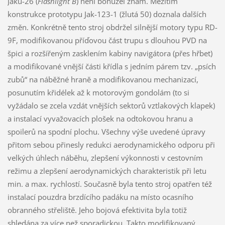
Jaků-26 (
Flashlight B
) není bohužel znám. Mezitím
konstrukce prototypu Jak-123-1 (žlutá 50) doznala dalších
změn. Konkrétně tento stroj obdržel silnější motory typu RD-
9F, modifikovanou příďovou část trupu s dlouhou PVD na
špici a rozšířeným zasklením kabiny navigátora (přes hřbet)
a modifikované vnější části křídla s jedním párem tzv. „psích
zubů“ na náběžné hraně a modifikovanou mechanizací,
posunutím křidélek až k motorovým gondolám (to si
vyžádalo se zcela vzdát vnějších sektorů vztlakových klapek)
a instalací vyvažovacích plošek na odtokovou hranu a
spoilerů na spodní plochu. Všechny výše uvedené úpravy
přitom sebou přinesly redukci aerodynamického odporu při
velkých úhlech náběhu, zlepšení výkonnosti v cestovním
režimu a zlepšení aerodynamických charakteristik při letu
min. a max. rychlostí. Současně byla tento stroj opatřen též
instalací pouzdra brzdícího padáku na místo ocasního
obranného střeliště. Jeho bojová efektivita byla totiž
shledána za více než sporadickou. Takto modifikovaný