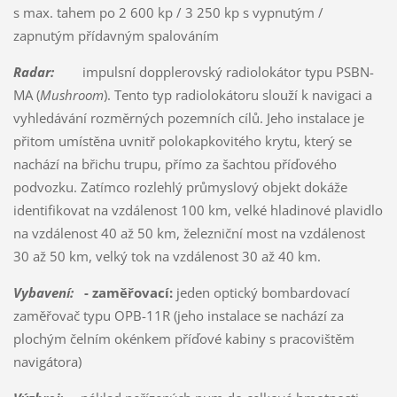
s max. tahem po 2 600 kp / 3 250 kp s vypnutým /
zapnutým přídavným spalováním
Radar:
impulsní dopplerovský radiolokátor typu PSBN-
MA (
Mushroom
). Tento typ radiolokátoru slouží k navigaci a
vyhledávání rozměrných pozemních cílů. Jeho instalace je
přitom umístěna uvnitř polokapkovitého krytu, který se
nachází na břichu trupu, přímo za šachtou příďového
podvozku. Zatímco rozlehlý průmyslový objekt dokáže
identifikovat na vzdálenost 100 km, velké hladinové plavidlo
na vzdálenost 40 až 50 km, železniční most na vzdálenost
30 až 50 km, velký tok na vzdálenost 30 až 40 km.
Vybavení:
- zaměřovací:
jeden optický bombardovací
zaměřovač typu OPB-11R (jeho instalace se nachází za
plochým čelním okénkem příďové kabiny s pracovištěm
navigátora)