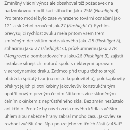
Zmíněný vládní výnos ale obsahoval též požadavek na
nadzvukovou modifikaci stíhacího Jaku-25M (
Flashlight A
).
Pro tento model bylo zase vyhrazeno tovární označení Jak-
121 a služební označení Jak-27 (
Flashlight C
). Rychlost
převyšující rychlost zvuku měla přitom všem třem
zmíněným derivátům podzvukového Jaku-25 (
Flashlight A
),
stíhacímu Jaku-27 (
Flashlight C
), průzkumnému Jaku-27R
(
Mangrove
) a bombardovacímu Jaku-26 (
Flashlight B
), zajistit
instalace silnějších motorů spolu s některými úpravami
v aerodynamice draku. Zatímco příď trupu těchto strojů
obdržela špičatý tvar (na místo kopulovitého), polokapkovitý
překryt jejich pilotní kabiny Jakovlevův konstrukční tým
opatřil novým pevným čelním štítkem s více skloněným
čelním okénkem z neprůstřelného skla. Bez změn nezůstalo
ani křídlo. Protože by návrh zcela nového křídla s větším
úhlem šípu náběžné hrany zabral mnoho času, Jakovlev se
rozhodl zvětšit úhel šípu pouze jeho vnitřních částí (z 45-ti°