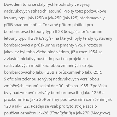
Důvodem toho se staly rychlé pokroky ve vývoji
nadzvukových stíhacích letounů. Pro ty totiž podzvukové
letouny typu Jak-125B a Jak-25R (Jak-125) představovaly
příliš snadnou kořist. To samé přitom platilo i pro
bombardovací letouny typu Il-28 (
Beagle
) a průzkumné
letouny typu Il-28R (
Beagle
), na kterých byly tehdy vystavěny
bombardovací a průzkumné regimenty VVS. Protože si
Jakovlev byl toho všeho plně vědom, již v roce 1954 se
z vlastní iniciativy pustil do prací na projektech
nadzvukových modifikací obou zmíněných strojů,
bombardovacího Jaku-125B a průzkumného Jaku-25R.
S oficiální zelenou se vývoj nadzvukových verzí obou
zmíněných letounů setkal dne 30. března 1955. Zpočátku
byly nadzvukové deriváty bombardovacího Jaku-125B a
průzkumného Jaku-25R známy pod továrním označením Jak-
123 a Jak-122. Později se však pro tyto stroje začalo
používat označení Jak-26 (
Flashlight B
) a Jak-27R (
Mangrove
).