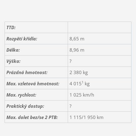
TTD:
Rozpětí křídla:
8,65 m
Délka:
8,96 m
Výška:
?
Prázdná hmotnost:
2 380 kg
1
Max. vzletová hmotnost:
4 015
kg
Max. rychlost:
1 025 km/h
Praktický dostup:
?
Max. dolet bez/se 2 PTB:
1 115/1 950 km