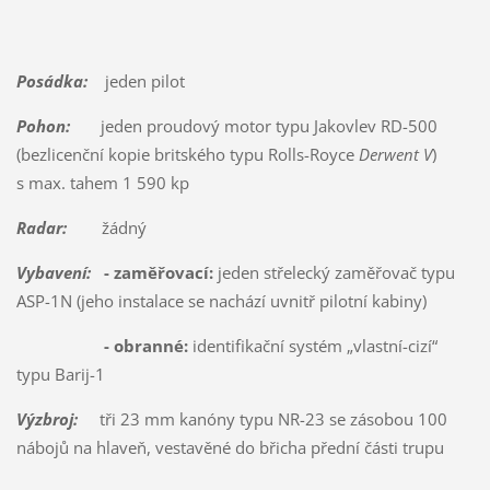
Posádka:
jeden pilot
Pohon:
jeden proudový motor typu Jakovlev RD-500
(bezlicenční kopie britského typu Rolls-Royce
Derwent V
)
s max. tahem 1 590 kp
Radar:
žádný
Vybavení:
- zaměřovací:
jeden střelecký zaměřovač typu
ASP-1N (jeho instalace se nachází uvnitř pilotní kabiny)
- obranné:
identifikační systém „vlastní-cizí“
typu Barij-1
Výzbroj:
tři 23 mm kanóny typu NR-23 se zásobou 100
nábojů na hlaveň, vestavěné do břicha přední části trupu