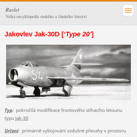
Ruslet
Velká encyklopedie ruského a čínského letectví
Jakovlev Jak-30D [
‘Type 20’
]
Typ
:
pokročilá modifikace frontového stíhacího letounu
typu
Jak-30
Určení
:
primárně vybojování vzdušné převahy v prostoru