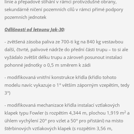
linie a přepadové stíhání v rámci protivzdušné obrany,
sekundárně ničení pozemních cílů v rámci přímé podpory
pozemních jednotek
Odlišnosti od letounu Jak-30
:
- zvětšená zásoba paliva ze 700-ti kg na 840 kg vestavbou
další, čtvrté, palivové nádrže do přední části trupu – to si ale
vyžádalo zvětšit délku trupu a zároveň posunout instalaci
pohonné jednotky o 0,5 m směrem k zádi
- modifikovaná vnitřní konstrukce křídla (křídlo tohoto
modelu navíc vykazuje o 1° větším záporným vzepětím, tedy
3°)
- modifikovaná mechanizace křídla instalací vztlakových
2
klapek typu Fowler (s rozpětím 4,344 m, plochou 1,919 m
a
úhlem vychýlení 20° pro vzlet a 50° pro přistání) na místo
štěrbinových vztlakových klapek (s rozpětím 3,56 m,