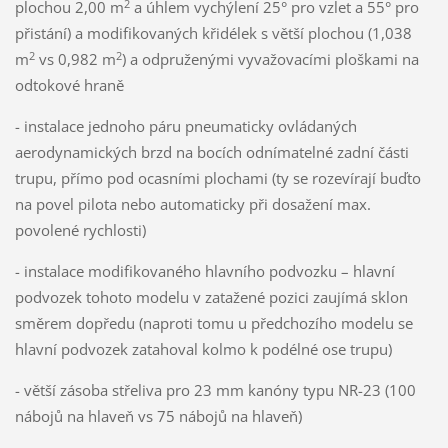
2
plochou 2,00 m
a úhlem vychýlení 25° pro vzlet a 55° pro
přistání) a modifikovaných křidélek s větší plochou (1,038
2
2
m
vs 0,982 m
) a odpruženými vyvažovacími ploškami na
odtokové hraně
- instalace jednoho páru pneumaticky ovládaných
aerodynamických brzd na bocích odnímatelné zadní části
trupu, přímo pod ocasními plochami (ty se rozevírají buďto
na povel pilota nebo automaticky při dosažení max.
povolené rychlosti)
- instalace modifikovaného hlavního podvozku – hlavní
podvozek tohoto modelu v zatažené pozici zaujímá sklon
směrem dopředu (naproti tomu u předchozího modelu se
hlavní podvozek zatahoval kolmo k podélné ose trupu)
- větší zásoba střeliva pro 23 mm kanóny typu NR-23 (100
nábojů na hlaveň vs 75 nábojů na hlaveň)