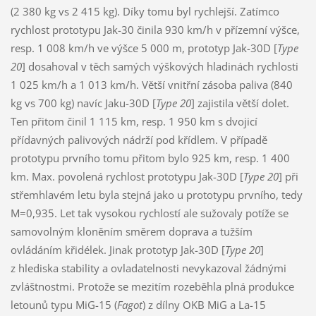
(2 380 kg vs 2 415 kg). Díky tomu byl rychlejší. Zatímco
rychlost prototypu Jak-30 činila 930 km/h v přízemní výšce,
resp. 1 008 km/h ve výšce 5 000 m, prototyp Jak-30D [
Type
20
] dosahoval v těch samých výškových hladinách rychlosti
1 025 km/h a 1 013 km/h. Větší vnitřní zásoba paliva (840
kg vs 700 kg) navíc Jaku-30D [
Type 20
] zajistila větší dolet.
Ten přitom činil 1 115 km, resp. 1 950 km s dvojicí
přídavných palivových nádrží pod křídlem. V případě
prototypu prvního tomu přitom bylo 925 km, resp. 1 400
km. Max. povolená rychlost prototypu Jak-30D [
Type 20
] při
střemhlavém letu byla stejná jako u prototypu prvního, tedy
M=0,935. Let tak vysokou rychlostí ale sužovaly potíže se
samovolným kloněním směrem doprava a tužším
ovládáním křidélek. Jinak prototyp Jak-30D [
Type 20
]
z hlediska stability a ovladatelnosti nevykazoval žádnými
zvláštnostmi. Protože se mezitím rozeběhla plná produkce
letounů typu MiG-15 (
Fagot
) z dílny OKB MiG a La-15