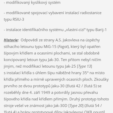
- modifikovaný kyslíkový systém
- modifikované spojovací vybavení instalací radiostanice
typu RSIU-3
- instalace identifikačního systému „vlastní-cizí“ typu Barij-1
Historie
:
Odpovědí ze strany A.S. Jakovleva na úspěchy
stíhacího letounu typu MiG-15 (
Fagot
), který byl opatřen
šípovým křídlem a ocasními plochami, se stal obdobně
koncipovaný letoun typu Jak-30. Ten přitom nebyl ničím
jiným, než modifikací letounu typu Jak-25 [
Type 13
]
s instalací křídla s úhlem šípu náběžné hrany 35° na místo
křídla přímého a mírně upravených ocasních ploch. Zkoušky
prvního ze dvou prototypů Jaku-30 (žlutá 42 / žlutá 5) se
rozeběhly dne 4. září 1949 a potvrdily jasnou převahu
šípového křídla nad křídlem přímým. Druhý prototyp tohoto
stroje vešel ve známost jako Jak-30D [
Type 20
] (žlutá 54 /
žlutá 4) a brány prototypové dílny Jakovlevovi OKB opustil