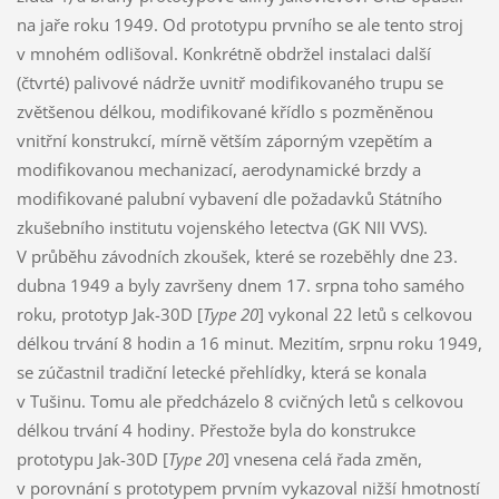
na jaře roku 1949. Od prototypu prvního se ale tento stroj
v mnohém odlišoval. Konkrétně obdržel instalaci další
(čtvrté) palivové nádrže uvnitř modifikovaného trupu se
zvětšenou délkou, modifikované křídlo s pozměněnou
vnitřní konstrukcí, mírně větším záporným vzepětím a
modifikovanou mechanizací, aerodynamické brzdy a
modifikované palubní vybavení dle požadavků Státního
zkušebního institutu vojenského letectva (GK NII VVS).
V průběhu závodních zkoušek, které se rozeběhly dne 23.
dubna 1949 a byly završeny dnem 17. srpna toho samého
roku, prototyp Jak-30D [
Type 20
] vykonal 22 letů s celkovou
délkou trvání 8 hodin a 16 minut. Mezitím, srpnu roku 1949,
se zúčastnil tradiční letecké přehlídky, která se konala
v Tušinu. Tomu ale předcházelo 8 cvičných letů s celkovou
délkou trvání 4 hodiny. Přestože byla do konstrukce
prototypu Jak-30D [
Type 20
] vnesena celá řada změn,
v porovnání s prototypem prvním vykazoval nižší hmotností