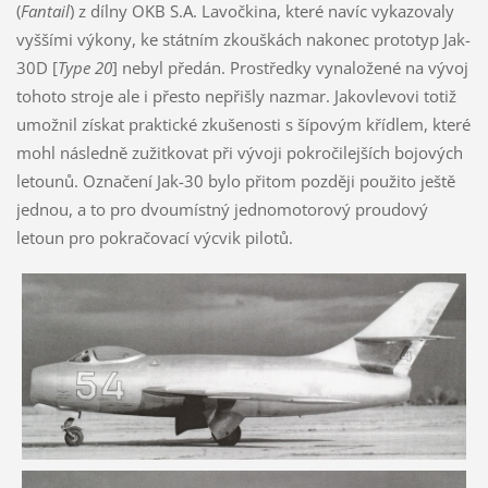
(
Fantail
) z dílny OKB S.A. Lavočkina, které navíc vykazovaly
vyššími výkony, ke státním zkouškách nakonec prototyp Jak-
30D [
Type 20
] nebyl předán. Prostředky vynaložené na vývoj
tohoto stroje ale i přesto nepřišly nazmar. Jakovlevovi totiž
umožnil získat praktické zkušenosti s šípovým křídlem, které
mohl následně zužitkovat při vývoji pokročilejších bojových
letounů. Označení Jak-30 bylo přitom později použito ještě
jednou, a to pro dvoumístný jednomotorový proudový
letoun pro pokračovací výcvik pilotů.