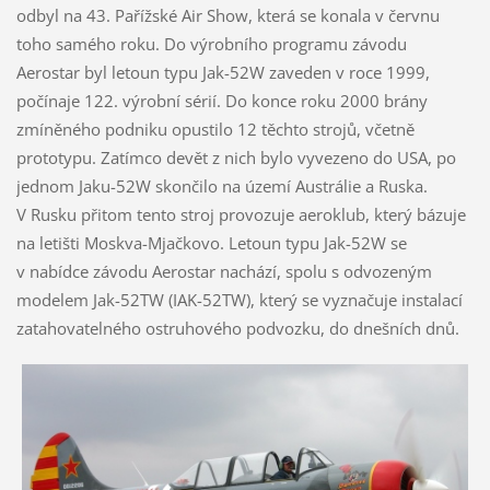
odbyl na 43. Pařížské Air Show, která se konala v červnu
toho samého roku. Do výrobního programu závodu
Aerostar byl letoun typu Jak-52W zaveden v roce 1999,
počínaje 122. výrobní sérií. Do konce roku 2000 brány
zmíněného podniku opustilo 12 těchto strojů, včetně
prototypu. Zatímco devět z nich bylo vyvezeno do USA, po
jednom Jaku-52W skončilo na území Austrálie a Ruska.
V Rusku přitom tento stroj provozuje aeroklub, který bázuje
na letišti Moskva-Mjačkovo. Letoun typu Jak-52W se
v nabídce závodu Aerostar nachází, spolu s odvozeným
modelem Jak-52TW (IAK-52TW), který se vyznačuje instalací
zatahovatelného ostruhového podvozku, do dnešních dnů.