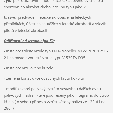
Typ
:
pokročilá civilní modifikace základového cvičného a
sportovního akrobatického letounu typu
Jak-52
Určení
:
předvádění letecké akrobacie na leteckých
přehlídkách, účast na soutěžích v letecké akrobacii a výcvik
pilotů v letecké akrobacii
Odlišnosti od letounu Jak-52
:
- instalace třílisté vrtule typu MT-Propeller MTV-9/B/C/L250-
21 na místo dvoulisté vrtule typu V-530TA-D35
- instalace vrtulového kužele
- zesílená konstrukce odsuvných krytů kokpitů
- modifikovaný palivový systém vestavbou dalších dvou
palivových nádrží, které jsou řešeny jako integrální, do útrob
křídla (to sebou přineslo vzrůst zásoby paliva ze 122-ti l na
280 l)