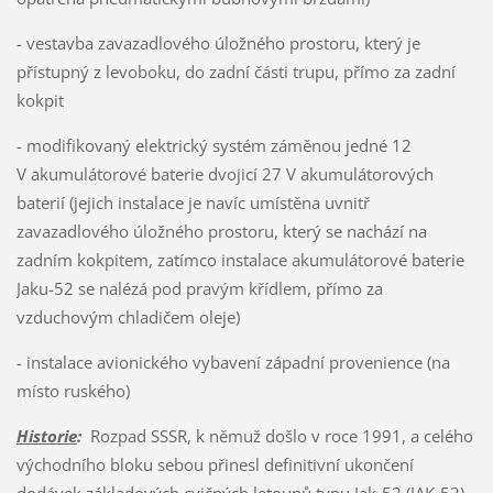
- vestavba zavazadlového úložného prostoru, který je
přístupný z levoboku, do zadní části trupu, přímo za zadní
kokpit
- modifikovaný elektrický systém záměnou jedné 12
V akumulátorové baterie dvojicí 27 V akumulátorových
baterií (jejich instalace je navíc umístěna uvnitř
zavazadlového úložného prostoru, který se nachází na
zadním kokpitem, zatímco instalace akumulátorové baterie
Jaku-52 se nalézá pod pravým křídlem, přímo za
vzduchovým chladičem oleje)
- instalace avionického vybavení západní provenience (na
místo ruského)
Historie
:
Rozpad SSSR, k němuž došlo v roce 1991, a celého
východního bloku sebou přinesl definitivní ukončení
dodávek základových cvičných letounů typu Jak-52 (IAK-52)