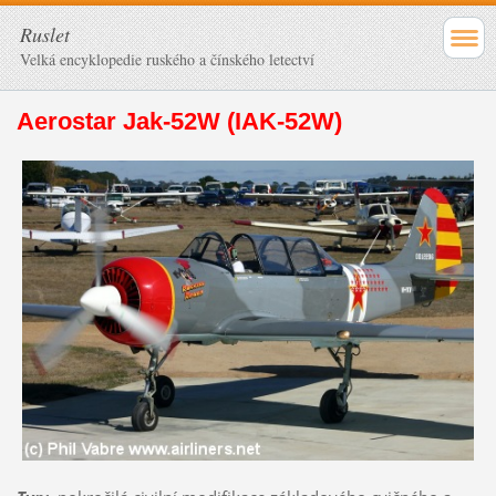
Ruslet
Velká encyklopedie ruského a čínského letectví
Aerostar Jak-52W (IAK-52W)