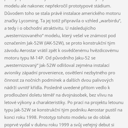
modelu ale nakonec nepřekročil prototypové stádium.
Důvodem toho se stala právě instalace amerického motoru
značky Lycoming. Ta jej totiž připravila o vzhled „warbirdu“,
a tedy i o obchodní atraktivitu. U následujícího
„westernizovaného“ modelu, který vešel ve známost pod
označením Jak-52W (IAK-52W), se proto konstrukční tým
závodu Aerostar vrátil zpět k osvědčenému hvězdicovému
motoru typu M-14P. Od původního Jaku-52 se
„westernizovaný“ Jak-52W odlišoval zejména instalací
avioniky západní provenience, osvětlení nezbytného pro
činnost za nočních podmínek a dalších dvou palivových
nádrží uvnitř křídla. Posledně uvedené přitom vedlo k
prodloužení doletu téměř na dvojnásobek, bez vlivu na
letové výkony a charakteristiky. Po prací na projektu letounu
typu Jak-52W se konstrukční tým podniku Aerostar pustil na
konci roku 1998. Prototyp tohoto modelu se do oblak
poprvé vydal v dubnu roku 1999 a svůj veřejný debut si