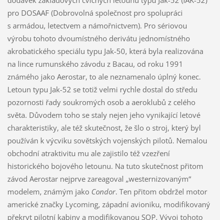
pro DOSAAF (Dobrovolná společnost pro spolupráci
s armádou, letectvem a námořnictvem). Pro sériovou
výrobu tohoto dvoumístného derivátu jednomístného
akrobatického speciálu typu Jak-50, která byla realizována
na lince rumunského závodu z Bacau, od roku 1991
známého jako Aerostar, to ale neznamenalo úplný konec.
Letoun typu Jak-52 se totiž velmi rychle dostal do středu
pozornosti řady soukromých osob a aeroklubů z celého
světa. Důvodem toho se staly nejen jeho vynikající letové
charakteristiky, ale též skutečnost, že šlo o stroj, který byl
používán k výcviku sovětských vojenských pilotů. Nemalou
obchodní atraktivitu mu ale zajistilo též vzezření
historického bojového letounu. Na tuto skutečnost přitom
závod Aerostar nejprve zareagoval „westernizovaným“
modelem, známým jako
Condor
. Ten přitom obdržel motor
americké značky Lycoming, západní avioniku, modifikovaný
překryt pilotní kabiny a modifikovanou SOP. Vývoj tohoto