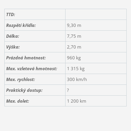
TTD:
Rozpětí křídla:
9,30 m
Délka:
7,75 m
Výška:
2,70 m
Prázdná hmotnost:
960 kg
Max. vzletová hmotnost:
1 315 kg
Max. rychlost:
300 km/h
Praktický dostup:
?
Max. dolet:
1 200 km