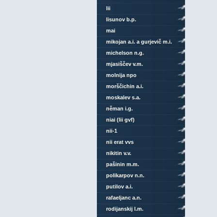
lii
lisunov b.p.
mai
mikojan a.i. a gurjevič m.i.
michelson n.g.
mjasiščev v.m.
molnija npo
morščichin a.i.
moskalev s.a.
něman i.g.
niai (lii gvf)
nii-1
nii erat vvs
nikitin v.v.
pašinin m.m.
polikarpov n.n.
putilov a.i.
rafaeljanc a.n.
rodijanskij l.m.