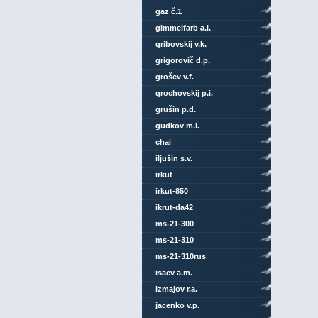
gaz č.1
gimmelfarb a.l.
gribovskij v.k.
grigorovič d.p.
grošev v.f.
grochovskij p.i.
grušin p.d.
gudkov m.i.
chai
iljušin s.v.
irkut
irkut-850
ikrut-da42
ms-21-300
ms-21-310
ms-21-310rus
isaev a.m.
izmajov r.a.
jacenko v.p.