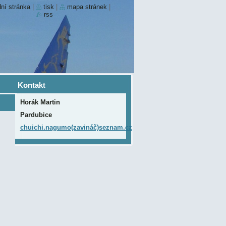
ní stránka
|
tisk
|
mapa stránek
|
rss
Kontakt
Horák Martin
Pardubice
chuichi.nagumo(zavináč)seznam.cz