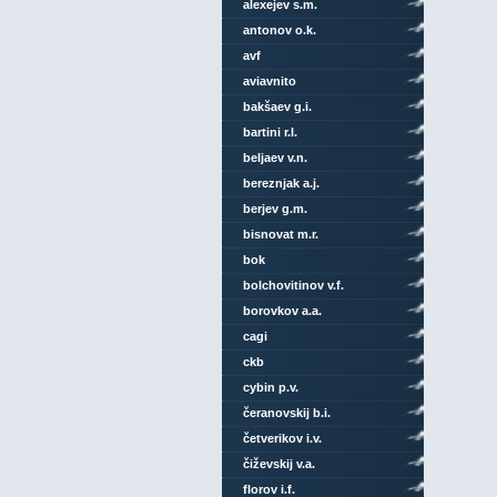
alexejev s.m.
antonov o.k.
avf
aviavnito
bakšaev g.i.
bartini r.l.
beljaev v.n.
bereznjak a.j.
berjev g.m.
bisnovat m.r.
bok
bolchovitinov v.f.
borovkov a.a.
cagi
ckb
cybin p.v.
čeranovskij b.i.
četverikov i.v.
čiževskij v.a.
florov i.f.