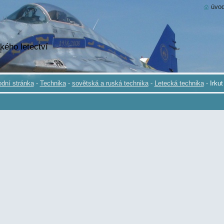
úvod
kého letectví
dní stránka
-
Technika
-
sovětská a ruská technika
-
Letecká technika
-
Irkut