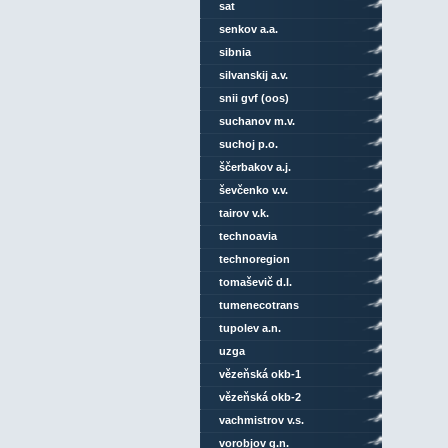
sat
senkov a.a.
sibnia
silvanskij a.v.
snii gvf (oos)
suchanov m.v.
suchoj p.o.
ščerbakov a.j.
ševčenko v.v.
tairov v.k.
technoavia
technoregion
tomaševič d.l.
tumenecotrans
tupolev a.n.
uzga
vězeňská okb-1
vězeňská okb-2
vachmistrov v.s.
vorobjov g.n.