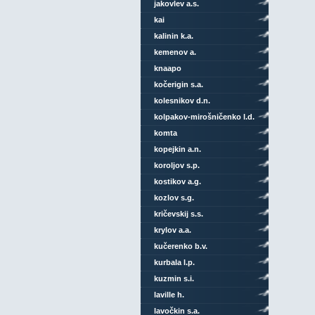
jakovlev a.s.
kai
kalinin k.a.
kemenov a.
knaapo
kočerigin s.a.
kolesnikov d.n.
kolpakov-mirošničenko l.d.
komta
kopejkin a.n.
koroljov s.p.
kostikov a.g.
kozlov s.g.
kričevskij s.s.
krylov a.a.
kučerenko b.v.
kurbala l.p.
kuzmin s.i.
laville h.
lavočkin s.a.