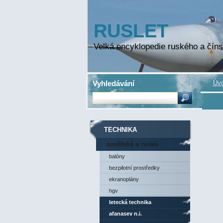
RUSLET
Velká encyklopedie ruského a číns
Vyhledávání
Úvo
TECHNIKA
sovětská a ruská
technika
balóny
bezpilotní prostředky
ekranoplány
hgv
letecká technika
afanasev n.i.