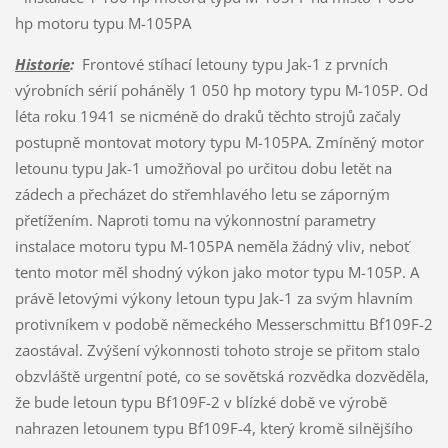
hp motoru typu M-105PA
Historie
:
Frontové stíhací letouny typu Jak-1 z prvních
výrobních sérií poháněly 1 050 hp motory typu M-105P. Od
léta roku 1941 se nicméně do draků těchto strojů začaly
postupně montovat motory typu M-105PA. Zmíněný motor
letounu typu Jak-1 umožňoval po určitou dobu letět na
zádech a přecházet do střemhlavého letu se záporným
přetížením. Naproti tomu na výkonnostní parametry
instalace motoru typu M-105PA neměla žádný vliv, neboť
tento motor měl shodný výkon jako motor typu M-105P. A
právě letovými výkony letoun typu Jak-1 za svým hlavním
protivníkem v podobě německého Messerschmittu Bf109F-2
zaostával. Zvýšení výkonnosti tohoto stroje se přitom stalo
obzvláště urgentní poté, co se sovětská rozvědka dozvěděla,
že bude letoun typu Bf109F-2 v blízké době ve výrobě
nahrazen letounem typu Bf109F-4, který kromě silnějšího