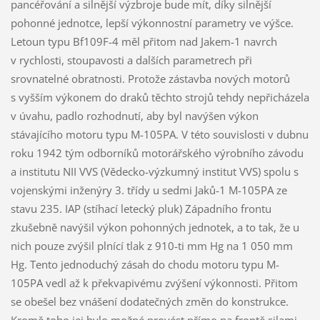
pancéřování a silnější výzbroje bude mít, díky silnější
pohonné jednotce, lepší výkonnostní parametry ve výšce.
Letoun typu Bf109F-4 měl přitom nad Jakem-1 navrch
v rychlosti, stoupavosti a dalších parametrech při
srovnatelné obratnosti. Protože zástavba nových motorů
s vyšším výkonem do draků těchto strojů tehdy nepřicházela
v úvahu, padlo rozhodnutí, aby byl navýšen výkon
stávajícího motoru typu M-105PA. V této souvislosti v dubnu
roku 1942 tým odborníků motorářského výrobního závodu
a institutu NII VVS (Vědecko-výzkumný institut VVS) spolu s
vojenskými inženýry 3. třídy u sedmi Jaků-1 M-105PA ze
stavu 235. IAP (stíhací letecký pluk) Západního frontu
zkušebně navýšil výkon pohonných jednotek, a to tak, že u
nich pouze zvýšil plnící tlak z 910-ti mm Hg na 1 050 mm
Hg. Tento jednoduchý zásah do chodu motoru typu M-
105PA vedl až k překvapivému zvýšení výkonnosti. Přitom
se obešel bez vnášení dodatečných změn do konstrukce.
Kromě toho jej bylo možné provést přímo na frontě silami