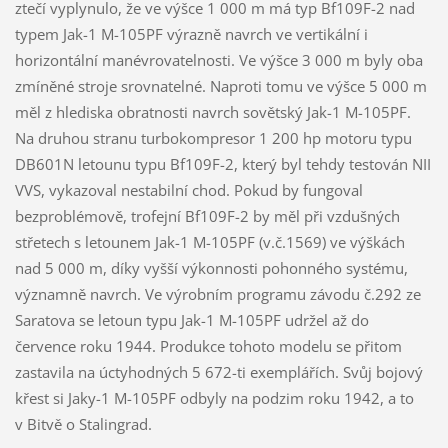
ztečí vyplynulo, že ve výšce 1 000 m má typ Bf109F-2 nad
typem Jak-1 M-105PF výrazně navrch ve vertikální i
horizontální manévrovatelnosti. Ve výšce 3 000 m byly oba
zmíněné stroje srovnatelné. Naproti tomu ve výšce 5 000 m
měl z hlediska obratnosti navrch sovětský Jak-1 M-105PF.
Na druhou stranu turbokompresor 1 200 hp motoru typu
DB601N letounu typu Bf109F-2, který byl tehdy testován NII
VVS, vykazoval nestabilní chod. Pokud by fungoval
bezproblémově, trofejní Bf109F-2 by měl při vzdušných
střetech s letounem Jak-1 M-105PF (v.č.1569) ve výškách
nad 5 000 m, díky vyšší výkonnosti pohonného systému,
významně navrch. Ve výrobním programu závodu č.292 ze
Saratova se letoun typu Jak-1 M-105PF udržel až do
července roku 1944. Produkce tohoto modelu se přitom
zastavila na úctyhodných 5 672-ti exemplářích. Svůj bojový
křest si Jaky-1 M-105PF odbyly na podzim roku 1942, a to
v Bitvě o Stalingrad.