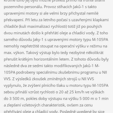
pozemního personálu. Provoz stíhacích Jaků-1 s takto
upravenými motory si ale velmi brzy přichystal nemilé
překvapení. Při letu za letního počasí s uzavřenými klapkami
chladiče (kuli maximalizaci rychlosti) totiž již po pouhých
dvou minutách došlo k přehřátí oleje a chladící vody. Z toho
samého důvodu Jaky-1 s upravenými motory typu M-105PA
nemohly nepřetržitě stoupat na operační výšku v režimu na
max. výkon. Takový výstup bylo tedy nezbytné několikrát
přerušit krátkým horizontálním letem. Z tohoto důvodu byly
následně dva ze sedmi takto modifikovaných Jaků-1 M-
105PA podrobeny speciálnímu zkušebnímu programu u NII
VVS. Z výsledků zkoušek zmíněných strojů u NII VVS
vyplynulo, že zvýšení plnícího tlaku u motoru typu M-105PA
sebou přináší vzrůst rychlosti o 20 až 25 km/h ve výškách
do 3 500 m, pokles doby výstupu na výšku 5 000 m o 1 min
a zlepšení vzletových charakteristik, ovšem za cenu
přehřívání oleje a chladící vody. Posledně uvedené by sice