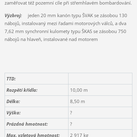
zaměřovat též pozemní cíle při střemhlavém bombardování.
Výzbroj:
jeden 20 mm kanón typu ŠVAK se zásobou 130
nábojů, instalovaný mezi řadami motorových válců, a dva
7,62 mm synchronní kulomety typu ŠKAS se zásobou 750
nábojů na hlaveň, instalované nad motorem
TTD:
Rozpětí křídla:
10,00 m
Délka:
8,50 m
Výška:
?
Prázdná hmotnost:
?
Max. vzletová hmotnost:
2 917 kg