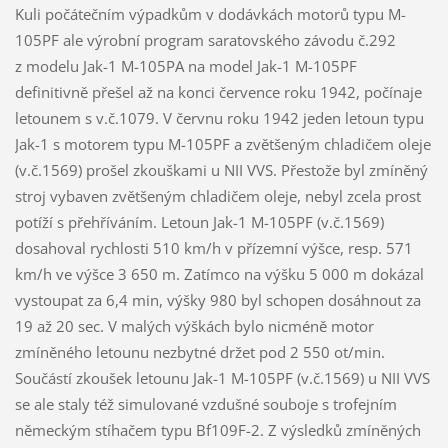
Kuli počátečním výpadkům v dodávkách motorů typu M-
105PF ale výrobní program saratovského závodu č.292
z modelu Jak-1 M-105PA na model Jak-1 M-105PF
definitivně přešel až na konci července roku 1942, počínaje
letounem s v.č.1079. V červnu roku 1942 jeden letoun typu
Jak-1 s motorem typu M-105PF a zvětšeným chladičem oleje
(v.č.1569) prošel zkouškami u NII VVS. Přestože byl zmíněný
stroj vybaven zvětšeným chladičem oleje, nebyl zcela prost
potíží s přehříváním. Letoun Jak-1 M-105PF (v.č.1569)
dosahoval rychlosti 510 km/h v přízemní výšce, resp. 571
km/h ve výšce 3 650 m. Zatímco na výšku 5 000 m dokázal
vystoupat za 6,4 min, výšky 980 byl schopen dosáhnout za
19 až 20 sec. V malých výškách bylo nicméně motor
zmíněného letounu nezbytné držet pod 2 550 ot/min.
Součástí zkoušek letounu Jak-1 M-105PF (v.č.1569) u NII VVS
se ale staly též simulované vzdušné souboje s trofejním
německým stíhačem typu Bf109F-2. Z výsledků zmíněných