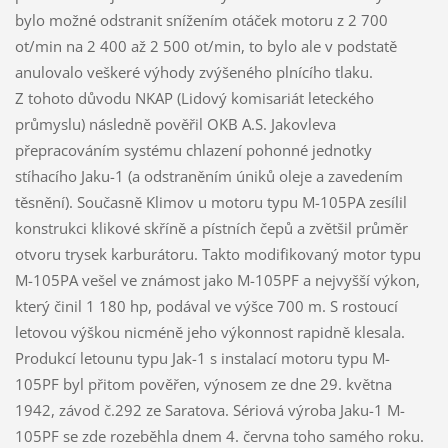
bylo možné odstranit snížením otáček motoru z 2 700
ot/min na 2 400 až 2 500 ot/min, to bylo ale v podstatě
anulovalo veškeré výhody zvýšeného plnícího tlaku.
Z tohoto důvodu NKAP (Lidový komisariát leteckého
průmyslu) následně pověřil OKB A.S. Jakovleva
přepracováním systému chlazení pohonné jednotky
stíhacího Jaku-1 (a odstraněním úniků oleje a zavedením
těsnění). Současně Klimov u motoru typu M-105PA zesílil
konstrukci klikové skříně a pístních čepů a zvětšil průměr
otvoru trysek karburátoru. Takto modifikovaný motor typu
M-105PA vešel ve známost jako M-105PF a nejvyšší výkon,
který činil 1 180 hp, podával ve výšce 700 m. S rostoucí
letovou výškou nicméně jeho výkonnost rapidně klesala.
Produkcí letounu typu Jak-1 s instalací motoru typu M-
105PF byl přitom pověřen, výnosem ze dne 29. května
1942, závod č.292 ze Saratova. Sériová výroba Jaku-1 M-
105PF se zde rozeběhla dnem 4. června toho samého roku.