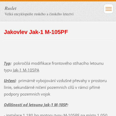
Ruslet
Velká encyklopedie ruského a čínského letectví
Jakovlev Jak-1 M-105PF
Typ
:
pokročilá modifikace frontového stíhacího letounu
typu
Jak-1 M-105PA
Určení
:
primárně vybojování vzdušné převahy v prostoru
linie, sekundárně ničení pozemních cílů v rámci přímé
podpory pozemních vojsk
Odlišnosti od letounu Jak-1 M-105P
:
- instalace 1 180 hp motoru typu M-105PF na místo 1 050