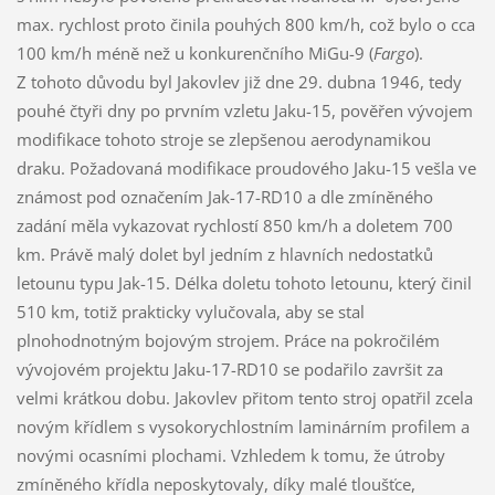
max. rychlost proto činila pouhých 800 km/h, což bylo o cca
100 km/h méně než u konkurenčního MiGu-9 (
Fargo
).
Z tohoto důvodu byl Jakovlev již dne 29. dubna 1946, tedy
pouhé čtyři dny po prvním vzletu Jaku-15, pověřen vývojem
modifikace tohoto stroje se zlepšenou aerodynamikou
draku. Požadovaná modifikace proudového Jaku-15 vešla ve
známost pod označením Jak-17-RD10 a dle zmíněného
zadání měla vykazovat rychlostí 850 km/h a doletem 700
km. Právě malý dolet byl jedním z hlavních nedostatků
letounu typu Jak-15. Délka doletu tohoto letounu, který činil
510 km, totiž prakticky vylučovala, aby se stal
plnohodnotným bojovým strojem. Práce na pokročilém
vývojovém projektu Jaku-17-RD10 se podařilo završit za
velmi krátkou dobu. Jakovlev přitom tento stroj opatřil zcela
novým křídlem s vysokorychlostním laminárním profilem a
novými ocasními plochami. Vzhledem k tomu, že útroby
zmíněného křídla neposkytovaly, díky malé tloušťce,