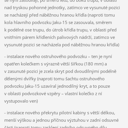
nad tryskou pohonné jednotky, zatímco ve vysunuté pozici
se nacházejí před náběžnou hranou křídla (naproti tomu
kola hlavního podvozku Jaku-15 se zasouvala, směrem
k podélné ose trupu, do útrob křídla trupu, v oblasti před
vnitřním párem křídleních palivových nádrží, zatímco ve
vysunuté pozici se nacházela pod náběžnou hranou křídla)
- instalace nového ostruhového podvozku – ten je nyní
opatřen kolečkem s výrazně větší šířkou (180 mm) a
v zasunuté pozici je zcela skryt pod dvoudílnými podélně
dělenými dvířky (naproti tomu šachtu ostruhového
podvozku Jaku-15 uzavíral jednodílný kryt, a to pouze
v oblasti podvozkové vzpěry – vlastní kolečko z ní
vystupovalo ven)
- instalace nového překrytu pilotní kabiny s větší délkou,
menší výškou a jednou příčnou výztuhou v zadní odsuvné
části (naproti tomu zasklení zadního odsuvného dílu