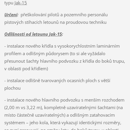
typu
Jak-15
Určení
:
přeškolování pilotů a pozemního personálu
pístových stíhacích letounů na proudovou techniku
Odlišnosti od letounu Jak-15
:
- instalace nového křídla s vysokorychlostním laminárním
profilem a odlišným půdorysem (to si ale vyžádalo
přesunout šachty hlavního podvozku z křídla do boků trupu,
v oblasti pod křídlem)
- instalace odlišně tvarovaných ocasních ploch s větší
plochou
- instalace nového hlavního podvozku s menším rozchodem
(2,00 m vs 3,22 m), kompletně uzavíratelnými šachtami (na
místo částečně uzavíratelných) a odlišným zatahovacím
systémem – jeho kola, která vykazují identickými rozměry,
se nyní zasouvají, po směru letu, do boků trupu, v oblasti