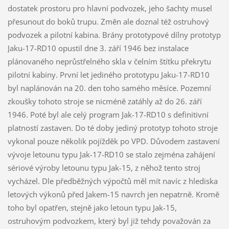
dostatek prostoru pro hlavní podvozek, jeho šachty musel
přesunout do boků trupu. Změn ale doznal též ostruhový
podvozek a pilotní kabina. Brány prototypové dílny prototyp
Jaku-17-RD10 opustil dne 3. září 1946 bez instalace
plánovaného neprůstřelného skla v čelním štítku překrytu
pilotní kabiny. První let jediného prototypu Jaku-17-RD10
byl naplánován na 20. den toho samého měsíce. Pozemní
zkoušky tohoto stroje se nicméně zatáhly až do 26. září
1946. Poté byl ale celý program Jak-17-RD10 s definitivní
platností zastaven. Do té doby jediný prototyp tohoto stroje
vykonal pouze několik pojížděk po VPD. Důvodem zastavení
vývoje letounu typu Jak-17-RD10 se stalo zejména zahájení
sériové výroby letounu typu Jak-15, z něhož tento stroj
vycházel. Dle předběžných výpočtů měl mít navíc z hlediska
letových výkonů před Jakem-15 navrch jen nepatrně. Kromě
toho byl opatřen, stejně jako letoun typu Jak-15,
ostruhovým podvozkem, který byl již tehdy považován za