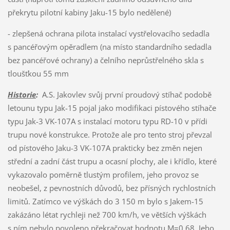
překrytu pilotní kabiny Jaku-15 bylo nedělené)
- zlepšená ochrana pilota instalací vystřelovacího sedadla
s pancéřovým opěradlem (na místo standardního sedadla
bez pancéřové ochrany) a čelního neprůstřelného skla s
tloušťkou 55 mm
Historie
:
A.S. Jakovlev svůj první proudový stíhač podobě
letounu typu Jak-15 pojal jako modifikaci pístového stíhače
typu Jak-3 VK-107A s instalací motoru typu RD-10 v přídi
trupu nové konstrukce. Protože ale pro tento stroj převzal
od pístového Jaku-3 VK-107A prakticky bez změn nejen
střední a zadní část trupu a ocasní plochy, ale i křídlo, které
vykazovalo poměrně tlustým profilem, jeho provoz se
neobešel, z pevnostních důvodů, bez přísných rychlostních
limitů. Zatímco ve výškách do 3 150 m bylo s Jakem-15
zakázáno létat rychleji než 700 km/h, ve větších výškách
s ním nebylo povoleno překračovat hodnotu M=0,68. Jeho