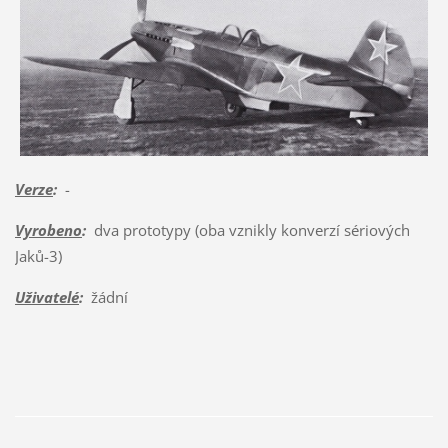
Verze
:
-
Vyrobeno
:
dva prototypy (oba vznikly konverzí sériových
Jaků-3)
Uživatelé
:
žádní