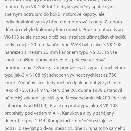
motoru typu VK-108 totiž nebyly vyváděny společným
sběrným potrubím do boků motorové kapoty, ale
individuálními výfuky hřbetem motorové kapoty. Z tohoto
důvodu nebylo kulomety kam umístit. Použití motoru typu
VK-108 se ale neobešlo též bez instalace účinnějších chladičů
vody a oleje. 20 mm kanón typu ŠVAK byl u Jaku-3 VK-108
nahrazen silnějším 23 mm kanónem typu NS-23. To vše
spolu s dalšími úpravami vedlo k poklesu vzletové
hmotnosti na 2 896 kg. Dle předběžných výpočtů měl letoun
typu Jak-3 VK-108 být schopen vyvinout rychlost až 750
km/h. Zmíněný stroj tedy měl předpoklad dobýt rychlostní
rekord 755,136 km/h, který dne 26. dubna 1939 ustanovil
německý závodní speciál typu Messerschmitt Me209 (derivát
stíhacího typu Bf109). Práce na prototypu Jaku-3 VK-108
probíhaly pod vedením A.N. Kanukova a byly zahájeny
dnem 1. srpna 1944. Kompletaci zmíněného stroje se
podařilo završit po dvou měsících, dne 1. října toho samého