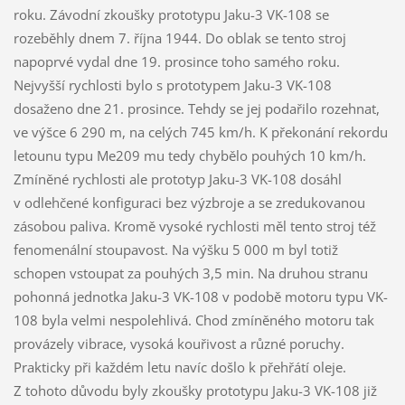
roku. Závodní zkoušky prototypu Jaku-3 VK-108 se
rozeběhly dnem 7. října 1944. Do oblak se tento stroj
napoprvé vydal dne 19. prosince toho samého roku.
Nejvyšší rychlosti bylo s prototypem Jaku-3 VK-108
dosaženo dne 21. prosince. Tehdy se jej podařilo rozehnat,
ve výšce 6 290 m, na celých 745 km/h. K překonání rekordu
letounu typu Me209 mu tedy chybělo pouhých 10 km/h.
Zmíněné rychlosti ale prototyp Jaku-3 VK-108 dosáhl
v odlehčené konfiguraci bez výzbroje a se zredukovanou
zásobou paliva. Kromě vysoké rychlosti měl tento stroj též
fenomenální stoupavost. Na výšku 5 000 m byl totiž
schopen vstoupat za pouhých 3,5 min. Na druhou stranu
pohonná jednotka Jaku-3 VK-108 v podobě motoru typu VK-
108 byla velmi nespolehlivá. Chod zmíněného motoru tak
provázely vibrace, vysoká kouřivost a různé poruchy.
Prakticky při každém letu navíc došlo k přehřátí oleje.
Z tohoto důvodu byly zkoušky prototypu Jaku-3 VK-108 již