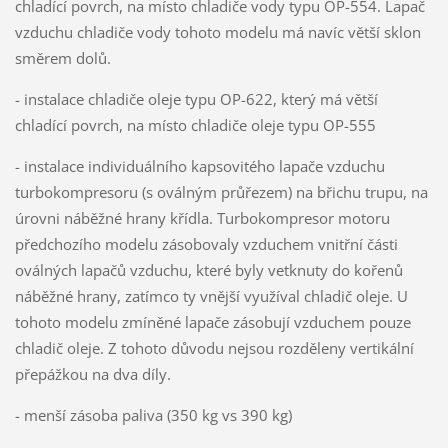
chladící povrch, na místo chladiče vody typu OP-554. Lapač
vzduchu chladiče vody tohoto modelu má navíc větší sklon
směrem dolů.
- instalace chladiče oleje typu OP-622, který má větší
chladící povrch, na místo chladiče oleje typu OP-555
- instalace individuálního kapsovitého lapače vzduchu
turbokompresoru (s oválným průřezem) na břichu trupu, na
úrovni náběžné hrany křídla. Turbokompresor motoru
předchozího modelu zásobovaly vzduchem vnitřní části
oválných lapačů vzduchu, které byly vetknuty do kořenů
náběžné hrany, zatímco ty vnější využíval chladič oleje. U
tohoto modelu zmíněné lapače zásobují vzduchem pouze
chladič oleje. Z tohoto důvodu nejsou rozděleny vertikální
přepážkou na dva díly.
- menší zásoba paliva (350 kg vs 390 kg)