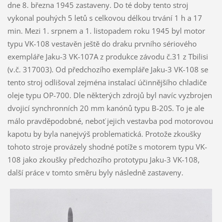
dne 8. března 1945 zastaveny. Do té doby tento stroj
vykonal pouhých 5 letů s celkovou délkou trvání 1 h a 17
min. Mezi 1. srpnem a 1. listopadem roku 1945 byl motor
typu VK-108 vestavěn ještě do draku prvního sériového
exempláře Jaku-3 VK-107A z produkce závodu č.31 z Tbilisi
(v.č. 317003). Od předchozího exempláře Jaku-3 VK-108 se
tento stroj odlišoval zejména instalací účinnějšího chladiče
oleje typu OP-700. Dle některých zdrojů byl navíc vyzbrojen
dvojicí synchronních 20 mm kanónů typu B-20S. To je ale
málo pravděpodobné, neboť jejich vestavba pod motorovou
kapotu by byla nanejvýš problematická. Protože zkoušky
tohoto stroje provázely shodné potíže s motorem typu VK-
108 jako zkoušky předchozího prototypu Jaku-3 VK-108,
další práce v tomto směru byly následně zastaveny.