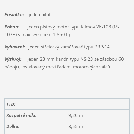
Posádka:
jeden pilot
Pohon:
jeden pístový motor typu Klimov VK-108 (M-
107B) s max. výkonem 1 850 hp
Vybavení:
jeden střelecký zaměřovač typu PBP-1A
Výzbroj:
jeden 23 mm kanón typu NS-23 se zásobou 60
nábojů, instalovaný mezi řadami motorových válců
TTD:
Rozpětí křídla:
9,20 m
Délka:
8,55 m