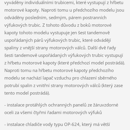
vyváděny individuálními trubicemi, které vystupují z hřbetu
motorové kapoty. Naproti tomu u předchozího modelu jsou
odváděny posledním, sedmým, párem postranních
výfukových trubic. Z tohoto důvodu z boků motorové
kapoty tohoto modelu vystupuje jen šest tandemově
uspořádaných párů výfukových trubic, které odvádějí
spaliny z vnější strany motorových válců. Další dvě řady
šesti tandemově uspořádaných výfukových trubic vystupují
z hřbetu motorové kapoty (které předchozí model postrádá).
Naproti tomu na hřbetu motorové kapoty předchozího
modelu se nachází lapač vzduchu pro chlazení sběrného
potrubí spalin z vnitřní strany motorových válců (který zase
tento model postrádá).
- instalace protáhlých ochranných panelů ze žáruvzdorné
oceli za všemi čtyřmi řadami motorových výfuků
- instalace chladiče vody typu OP-624, který má větší