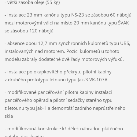
- větší zásoba oleje (55 kg)
- instalace 23 mm kanónu typu NS-23 se zásobou 60 nábojů
mezi motorovými válci na místo 20 mm kanónu typu ŠVAK
se zásobou 120 nábojů
- absence obou 12,7 mm synchronních kulometů typu UBS,
instalovaných nad motorem. Pozici kulometů u tohoto
modelu zabraly dodatečné dvě řady motorových výfuků.
- instalace polokapkovitého překrytu pilotní kabiny
z druhého prototypu letounu typu Jak-3 VK-107A
- modifikované pancéřování pilotní kabiny instalací
pancéřového opěradla pilotní sedačky starého typu
z letounu typu Jak-1 a demontáží zadního neprůstřelného
skla
- modifikovaná konstrukce křidélek náhradou plátěného
potahu duralovým