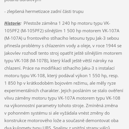
- zlepšená hermetizace zadní části trupu
Historie
:
Přestože záměna 1 240 hp motoru typu VK-
105PF2 (M-105PF2) silnějším 1 500 hp motorem VK-107A
(M-107A) u frontového stíhacího letounu typu Jak-3 sebou
přinesla problémy s chlazením vody a oleje, v roce 1944 se
Jakovlev rozhodl tento stroj opatřit ještě silnějším motorem
typu VK-108 (M-107B), který kladl ještě větší nároky na
chlazení. Práce na modifikaci stíhacího Jaku-3 s instalací
motoru typu VK-108, který podával výkon 1 550 hp, resp.
1 850 hp v krátkodobém bojovém režimu, ale měly ryze
experimentálních charakter. Jejich posláním se stalo ověření
vlivu záměny motoru typu VK-107A motorem typu VK-108
na výkonnostní parametry tohoto stroje. Zmíněná změna
v pohonném systému si ale vyžádala vnést změny do
konstrukce motorového lože a současně demontovat oba
dva kulomety typu UBS. Spaliny z vnitřní strany válců