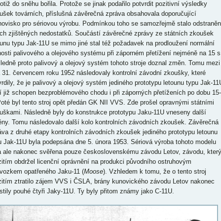
otiž do sněhu bořila. Protože se jinak podařilo potvrdit pozitivní výsledky
ušek továrních, příslušná závěrečná zpráva obsahovala doporučující
novisko pro sériovou výrobu. Podmínkou toho se samozřejmě stalo odstraněn
ch zjištěných nedostatků. Součástí závěrečné zprávy ze státních zkoušek
ounu typu Jak-11U se mimo jiné stal též požadavek na prodloužení normální
nosti palivového a olejového systému při záporném přetížení nejméně na 15 s
ledně proto palivový a olejový systém tohoto stroje doznal změn. Tomu mezi
a 31. červencem roku 1952 následovaly kontrolní závodní zkoušky, které
vrdily, že je palivový a olejový systém jediného prototypu letounu typu Jak-11
í již schopen bezproblémového chodu i při záporných přetíženích po dobu 15-
Poté byl tento stroj opět předán GK NII VVS. Zde prošel opravnými státními
uškami. Následně byly do konstrukce prototypu Jaku-11U vneseny další
ny. Tomu následovalo další kolo kontrolních závodních zkoušek. Závěrečná
áva z druhé etapy kontrolních závodních zkoušek jediného prototypu letounu
u Jak-11U byla podepsána dne 5. února 1953. Sériová výroba tohoto modelu
a ale nakonec svěřena pouze československému závodu Letov, závodu, kter
itím obdržel licenční oprávnění na produkci původního ostruhovým
vozkem opatřeného Jaku-11 (
Moose
). Vzhledem k tomu, že o tento stroj
itím ztratilo zájem VVS i ČSLA, brány kunovického závodu Letov nakonec
stily pouhé čtyři Jaky-11U. Ty byly přitom známy jako C-11U.