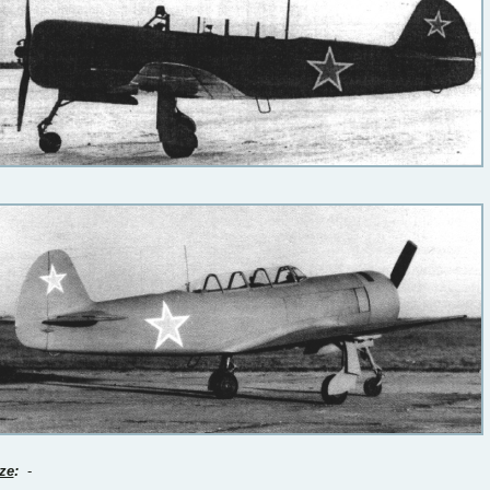
ze
:
-