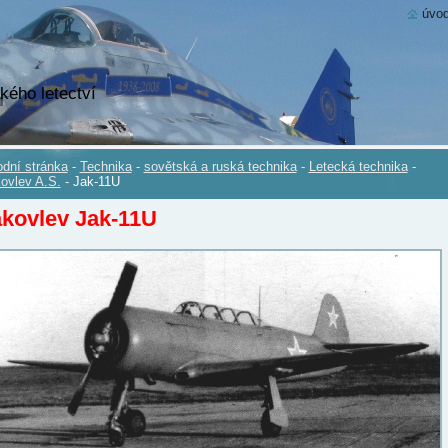
úvod
kého letectví
dní stránka
-
Technika
-
sovětská a ruská technika
-
Letecká technika
-
ovlev A.S.
-
Jak-11U
kovlev Jak-11U