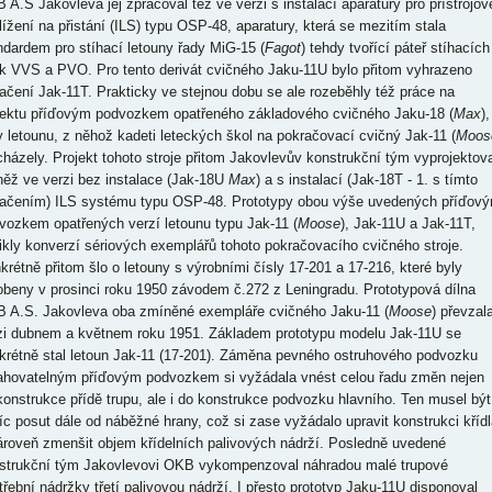
 A.S Jakovleva jej zpracoval též ve verzi s instalací aparatury pro přístrojov
blížení na přistání (ILS) typu OSP-48, aparatury, která se mezitím stala
ndardem pro stíhací letouny řady MiG-15 (
Fagot
) tehdy tvořící páteř stíhacích
ek VVS a PVO. Pro tento derivát cvičného Jaku-11U bylo přitom vyhrazeno
ačení Jak-11T. Prakticky ve stejnou dobu se ale rozeběhly též práce na
jektu příďovým podvozkem opatřeného základového cvičného Jaku-18 (
Max
),
y letounu, z něhož kadeti leteckých škol na pokračovací cvičný Jak-11 (
Moos
cházely. Projekt tohoto stroje přitom Jakovlevův konstrukční tým vyprojektova
něž ve verzi bez instalace (Jak-18U
Max
) a s instalací (Jak-18T - 1. s tímto
ačením) ILS systému typu OSP-48. Prototypy obou výše uvedených příďov
vozkem opatřených verzí letounu typu Jak-11 (
Moose
), Jak-11U a Jak-11T,
ikly konverzí sériových exemplářů tohoto pokračovacího cvičného stroje.
krétně přitom šlo o letouny s výrobními čísly 17-201 a 17-216, které byly
obeny v prosinci roku 1950 závodem č.272 z Leningradu. Prototypová dílna
 A.S. Jakovleva oba zmíněné exempláře cvičného Jaku-11 (
Moose
) převzal
i dubnem a květnem roku 1951. Základem prototypu modelu Jak-11U se
krétně stal letoun Jak-11 (17-201). Záměna pevného ostruhového podvozku
ahovatelným příďovým podvozkem si vyžádala vnést celou řadu změn nejen
konstrukce přídě trupu, ale i do konstrukce podvozku hlavního. Ten musel být
íc posut dále od náběžné hrany, což si zase vyžádalo upravit konstrukci křídl
ároveň zmenšit objem křídelních palivových nádrží. Posledně uvedené
strukční tým Jakovlevovi OKB vykompenzoval náhradou malé trupové
třební nádržky třetí palivovou nádrží. I přesto prototyp Jaku-11U disponoval