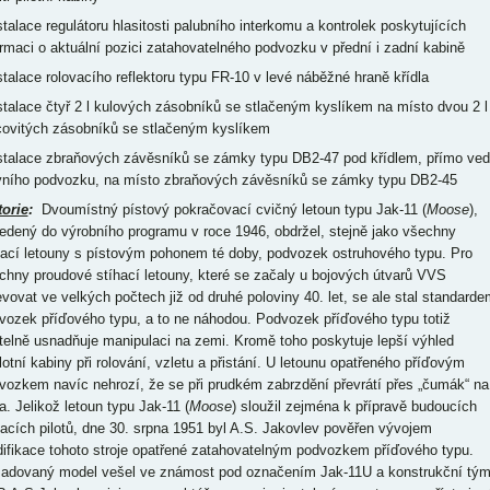
nstalace regulátoru hlasitosti palubního interkomu a kontrolek poskytujících
ormaci o aktuální pozici zatahovatelného podvozku v přední i zadní kabině
nstalace rolovacího reflektoru typu FR-10 v levé náběžné hraně křídla
nstalace čtyř 2 l kulových zásobníků se stlačeným kyslíkem na místo dvou 2 l
covitých zásobníků se stlačeným kyslíkem
nstalace zbraňových závěsníků se zámky typu DB2-47 pod křídlem, přímo ved
vního podvozku, na místo zbraňových závěsníků se zámky typu DB2-45
torie
:
Dvoumístný pístový pokračovací cvičný letoun typu Jak-11 (
Moose
),
edený do výrobního programu v roce 1946, obdržel, stejně jako všechny
hací letouny s pístovým pohonem té doby, podvozek ostruhového typu. Pro
chny proudové stíhací letouny, které se začaly u bojových útvarů VVS
evovat ve velkých počtech již od druhé poloviny 40. let, se ale stal standarde
vozek příďového typu, a to ne náhodou. Podvozek příďového typu totiž
telně usnadňuje manipulaci na zemi. Kromě toho poskytuje lepší výhled
ilotní kabiny při rolování, vzletu a přistání. U letounu opatřeného příďovým
vozkem navíc nehrozí, že se při prudkém zabrzdění převrátí přes „čumák“ na
a. Jelikož letoun typu Jak-11 (
Moose
) sloužil zejména k přípravě budoucích
hacích pilotů, dne 30. srpna 1951 byl A.S. Jakovlev pověřen vývojem
ifikace tohoto stroje opatřené zatahovatelným podvozkem příďového typu.
adovaný model vešel ve známost pod označením Jak-11U a konstrukční tý