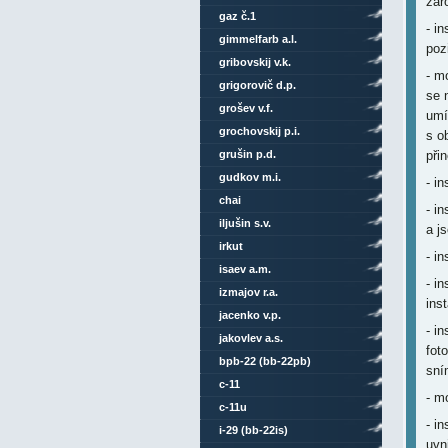
zár
gaz č.1
- i
gimmelfarb a.l.
poz
gribovskij v.k.
- m
grigorovič d.p.
se 
grošev v.f.
umí
grochovskij p.i.
s o
grušin p.d.
při
gudkov m.i.
- i
chai
- in
iljušin s.v.
a j
irkut
- i
isaev a.m.
- i
izmajov r.a.
ins
jacenko v.p.
- i
jakovlev a.s.
fot
bpb-22 (bb-22pb)
sní
c-11
- m
c-11u
- i
i-29 (bb-22is)
uvni