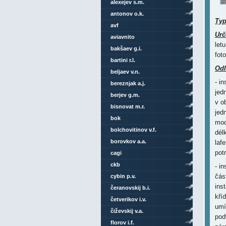
alexejev s.m.
antonov o.k.
Ty
avf
Urč
aviavnito
let
bakšaev g.i.
fot
bartini r.l.
Odl
beljaev v.n.
- i
bereznjak a.j.
jed
berjev g.m.
v o
bisnovat m.r.
jed
bok
mod
bolchovitinov v.f.
dél
borovkov a.a.
laf
pot
cagi
ckb
- i
čás
cybin p.v.
ins
čeranovskij b.i.
kří
četverikov i.v.
umí
čiževskij v.a.
pod
florov i.f.