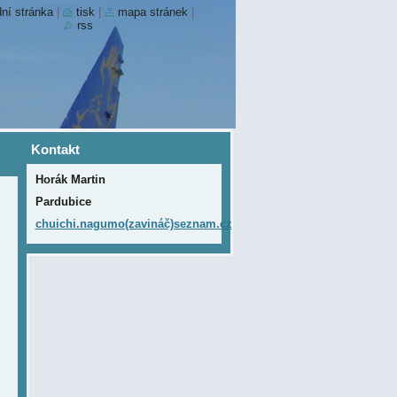
ní stránka
|
tisk
|
mapa stránek
|
rss
Kontakt
Horák Martin
Pardubice
chuichi.nagumo(zavináč)seznam.cz