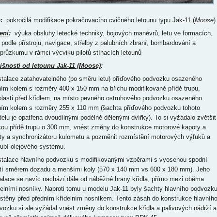
p
:
pokročilá modifikace pokračovacího cvičného letounu typu
Jak-11 (
Moose
)
ení
:
výuka obsluhy letecké techniky, bojových manévrů, letu ve formacích,
u podle přístrojů, navigace, střelby z palubních zbraní, bombardování a
oprůzkumu v rámci výcviku pilotů stíhacích letounů
išnosti od letounu Jak-11 (Moose)
:
nstalace zatahovatelného (po směru letu) příďového podvozku osazeného
ním kolem s rozměry 400 x 150 mm na břichu modifikované přídě trupu,
blasti před křídlem, na místo pevného ostruhového podvozku osazeného
ním kolem s rozměry 255 x 110 mm (šachta příďového podvozku tohoto
elu je opatřena dvoudílnými podélně dělenými dvířky). To si vyžádalo zvětšit
kou přídě trupu o 300 mm, vnést změny do konstrukce motorové kapoty a
ety a synchronizátoru kulometu a pozměnit rozmístění motorových výfuků a
rubí olejového systému.
nstalace hlavního podvozku s modifikovanými vzpěrami s vyosenou spodní
tí směrem dozadu a menšími koly (570 x 140 mm vs 600 x 180 mm). Jeho
talace se navíc nachází dále od náběžné hrany křídla, přímo mezi oběma
delními nosníky. Naproti tomu u modelu Jak-11 byly šachty hlavního podvozk
stěny před předním křídelním nosníkem. Tento zásah do konstrukce hlavníh
vozku si ale vyžádal vnést změny do konstrukce křídla a palivových nádrží a