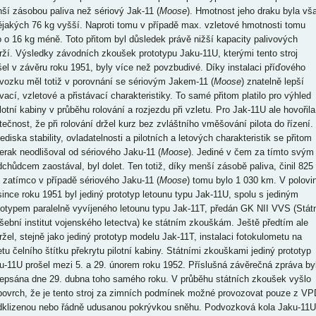
ší zásobou paliva než sériový Jak-11 (
Moose
). Hmotnost jeho draku byla vš
ějakých 76 kg vyšší. Naproti tomu v případě max. vzletové hmotnosti tomu
o o 16 kg méně. Toto přitom byl důsledek právě nižší kapacity palivových
rží. Výsledky závodních zkoušek prototypu Jaku-11U, kterými tento stroj
šel v závěru roku 1951, byly více než povzbudivé. Díky instalaci příďového
vozku měl totiž v porovnání se sériovým Jakem-11 (
Moose
) znatelně lepší
ovací, vzletové a přistávací charakteristiky. To samé přitom platilo pro výhled
lotní kabiny v průběhu rolování a rozjezdu při vzletu. Pro Jak-11U ale hovořila 
tečnost, že při rolování držel kurz bez zvláštního vměšování pilota do řízení.
ediska stability, ovladatelnosti a pilotních a letových charakteristik se přitom
terak neodlišoval od sériového Jaku-11 (
Moose
). Jediné v čem za tímto svým
dchůdcem zaostával, byl dolet. Ten totiž, díky menší zásobě paliva, činil 825
 zatímco v případě sériového Jaku-11 (
Moose
) tomu bylo 1 030 km. V polovi
since roku 1951 byl jediný prototyp letounu typu Jak-11U, spolu s jediným
totypem paralelně vyvíjeného letounu typu Jak-11T, předán GK NII VVS (Stát
šební institut vojenského letectva) ke státním zkouškám. Ještě předtím ale
ržel, stejně jako jediný prototyp modelu Jak-11T, instalaci fotokulometu na
etu čelního štítku překrytu pilotní kabiny. Státními zkouškami jediný prototyp
u-11U prošel mezi 5. a 29. únorem roku 1952. Příslušná závěrečná zpráva by
epsána dne 29. dubna toho samého roku. V průběhu státních zkoušek vyšlo
povrch, že je tento stroj za zimních podmínek možné provozovat pouze z VP
dklizenou nebo řádně udusanou pokrývkou sněhu. Podvozková kola Jaku-11U