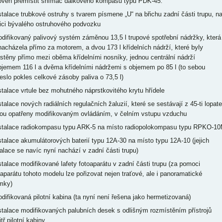
oveň přemístit snímač dálkového kompasu typu PDK-45.
nstalace trubkové ostruhy s tvarem písmene „U“ na břichu zadní části trupu, n
ici bývalého ostruhového podvozku
odifikovaný palivový systém záměnou 13,5 l trupové spotřební nádržky, která
nacházela přímo za motorem, a dvou 173 l křídelních nádrží, které byly
stěny přímo mezi oběma křídelními nosníky, jednou centrální nádrží
bjemem 116 l a dvěma křídelními nádržemi s objemem po 85 l (to sebou
neslo pokles celkové zásoby paliva o 73,5 l)
nstalace vrtule bez mohutného náprstkovitého krytu hřídele
stalace nových radiálních regulačních žaluzií, které se sestávají z 45-ti lopat
sou opatřeny modifikovaným ovládáním, v čelním vstupu vzduchu
nstalace radiokompasu typu ARK-5 na místo radiopolokompasu typu RPKO-1
nstalace akumulátorových baterií typu 12A-30 na místo typu 12A-10 (jejich
talace se navíc nyní nachází v zadní části trupu)
nstalace modifikované lafety fotoaparátu v zadní části trupu (za pomoci
oaparátu tohoto modelu lze pořizovat nejen traťové, ale i panoramatické
mky)
odifikovaná pilotní kabina (ta nyní není řešena jako hermetizovaná)
nstalace modifikovaných palubních desek s odlišným rozmístěním přístrojů
tř pilotní kabiny