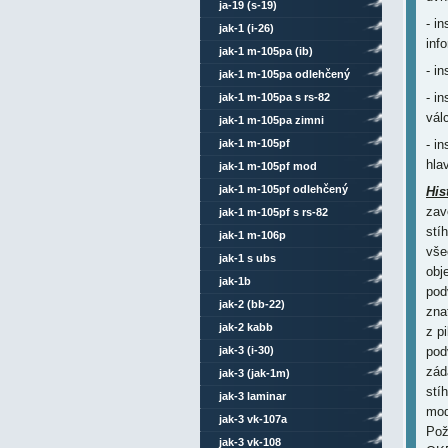
ja-19 (s-19)
- i
jak-1 (i-26)
inf
jak-1 m-105pa (ib)
- i
jak-1 m-105pa odlehčený
- i
jak-1 m-105pa s rs-82
vál
jak-1 m-105pa zimni
jak-1 m-105pf
- i
hla
jak-1 m-105pf mod
jak-1 m-105pf odlehčený
His
zav
jak-1 m-105pf s rs-82
stí
jak-1 m-106p
vše
jak-1 s ubs
obj
jak-1b
pod
jak-2 (bb-22)
zna
jak-2 kabb
z p
jak-3 (i-30)
pod
zád
jak-3 (jak-1m)
stí
jak-3 laminar
mod
jak-3 vk-107a
Pož
jak-3 vk-108