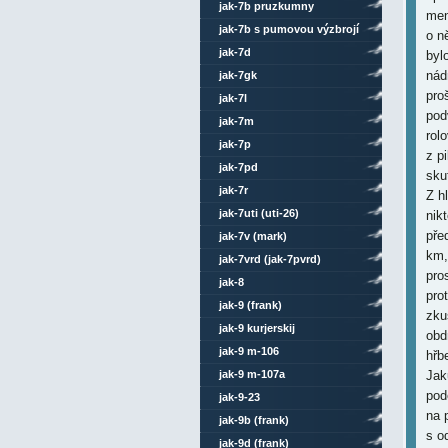
jak-7b pruzkumny
men
jak-7b s pumovou výzbrojí
o n
jak-7d
byl
nád
jak-7gk
pro
jak-7l
pod
jak-7m
rol
jak-7p
z pi
jak-7pd
sku
jak-7r
Z hl
jak-7uti (uti-26)
nik
pře
jak-7v (mark)
km,
jak-7vrd (jak-7pvrd)
pro
jak-8
pro
jak-9 (frank)
zku
jak-9 kurjerskij
obd
jak-9 m-106
hřb
jak-9 m-107a
Jak
pod
jak-9-23
na 
jak-9b (frank)
s o
jak-9d (frank)