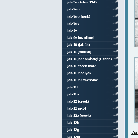
jak-9u etalon 1945
jak-9um
jak-9ut (frank)
jak-9uv
jak-9v
jak-9v bezpilotní
jak-10 (jak-14)
jak-11 (moose)
jak-11 jednomístný (f-aznn)
jak-11 czech mate
jak-11 maniyak
jak-11 mr.awesome
jak-11t
jak-11u
jak-12 (creek)
jak-12 m-14
jak-12a (creek)
jak-12b
jak-12g
Ver
jak-12gr