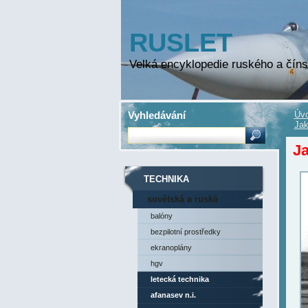
RUSLET
Velká encyklopedie ruského a číns
Vyhledávání
Úvo
Jak
Ja
TECHNIKA
sovětská a ruská
technika
balóny
bezpilotní prostředky
ekranoplány
hgv
letecká technika
afanasev n.i.