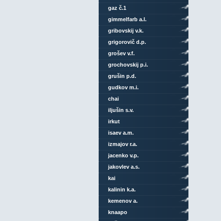
gaz č.1
gimmelfarb a.l.
gribovskij v.k.
grigorovič d.p.
grošev v.f.
grochovskij p.i.
grušin p.d.
gudkov m.i.
chai
iljušin s.v.
irkut
isaev a.m.
izmajov r.a.
jacenko v.p.
jakovlev a.s.
kai
kalinin k.a.
kemenov a.
knaapo