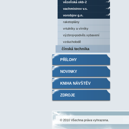
vězeňská okb-2
vachmistrov v.s.
vorobjov g.n.
raketoplány
vrtulníky a vírníky
výzbroj+podvěs.vybavení
vzducholodě
čínská technika
PŘÍLOHY
NOVINKY
KNIHA NÁVŠTĚV
ZDROJE
© 2010 Všechna práva vyhrazena.