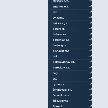
alexejev s.m.
antonov o.k.
avf
aviavnito
bakšaev g.i.
bartini r.l.
beljaev v.n.
bereznjak a.j.
berjev g.m.
bisnovat m.r.
bok
bolchovitinov v.f.
borovkov a.a.
cagi
ckb
cybin p.v.
čeranovskij b.i.
četverikov i.v.
čiževskij v.a.
florov i.f.