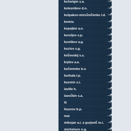
kočerigin s.a.
kolesnikov d.n.
kolpakov-mirošničenko l.d.
komta
kopejkin a.n.
koroljov s.p.
kostikov a.g.
kozlov s.g.
kričevskij s.s.
krylov a.a.
kučerenko b.v.
kurbala l.p.
kuzmin s.i.
laville h.
lavočkin s.a.
lii
lisunov b.p.
mai
mikojan a.i. a gurjevič m.i.
michelson n.g.