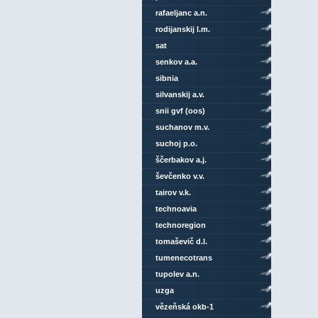
rafaeljanc a.n.
rodijanskij l.m.
sat
senkov a.a.
sibnia
silvanskij a.v.
snii gvf (oos)
suchanov m.v.
suchoj p.o.
ščerbakov a.j.
ševčenko v.v.
tairov v.k.
technoavia
technoregion
tomaševič d.l.
tumenecotrans
tupolev a.n.
uzga
vězeňská okb-1