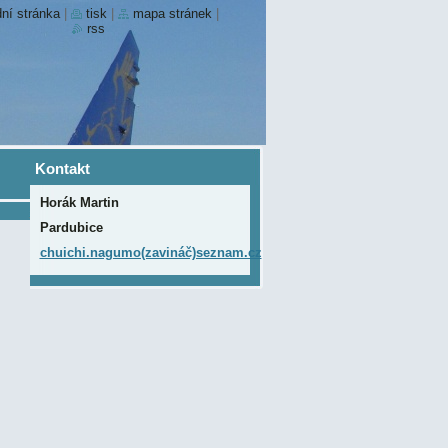
ní stránka
|
tisk
|
mapa stránek
|
rss
Kontakt
Horák Martin
Pardubice
chuichi.nagumo(zavináč)seznam.cz