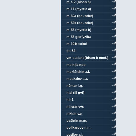
m-4-2 (bison a)
m-17 (mystic a)
m-50a (bounder)
m-52k (bounder)
m-55 (mystic b)
m-55 geofyzika
m-101t sokol
ps-84
vm-t atlant (bison b mod.)
molnija npo
morščichin a.i.
moskalev s.a.
něman i.g.
niai (lii gvf)
nii-1
nii erat vvs
nikitin v.v.
pašinin m.m.
polikarpov n.n.
putilov a.i.