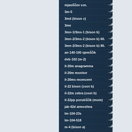
mjasiščev v.m.
3m-5
3md (bison c)
3me
3mn-1/3ms-1 (bison b)
3mn-2/3ms-2 (bison b) 60.
léta
3mn-2/3ms-2 (bison b) 80.
léta
an-140-100 sjemščik
dvb-102 (m-2)
il-20m anagramma
il-20m monitor
il-20ms recenzent
il-22 bison (coot b)
il-22m zebra (coot b)
il-22pp porubščik (mute)
jak-42d atmosfera
lm-104-23s
lm-104-518
m-4 (bison a)