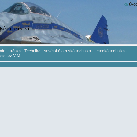
úvod
kého letectví
dní stránka
-
Technika
-
sovětská a ruská technika
-
Letecká technika
-
siščev V.M.