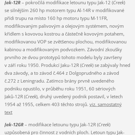
Jak-12R
– pokročilá modifikace letounu typu Jak-12 (
Creek
)
se silnějším 260 hp motorem typu Al-14R v modifikované
přídi trupu na místo 160 hp motoru typu M-11FR,
modifikovaným palivovým a olejovým systémem, novým
křídlem s kovovou kostrou a částečně kovovým potahem,
modifikovanou VOP se zvětšenou plochou, modifikovanou
kabinou a modifikovaným podvozkem. Závodní zkoušky
prvního ze dvou prototypů tohoto modelu byly završeny
v září roku 1950. Produkcí Jaku-12R (
Creek
) se zabývaly hned
dva závody, a to závod č.464 z Dolgoprudného a závod
č.272 z Leningradu. Zatímco brány prvně uvedeného
podniku opustilo, v průběhu roku 1951, 60 sériových
Jaků-12R (
Creek
), druhý uvedený podnik postavil, v letech
1954 až 1955, celkem 403 těchto strojů.
viz. samostatný
text
Jak-12GR
– modifikace letounu typu Jak-12R (
Creek
)
uzpůsobená pro činnost z vodních ploch. Letoun typu Jak-