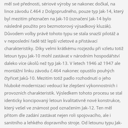
měl své přednosti, sériové výroby se nakonec dočkal, na
lince závodu č.464 z Dolgoprudného, pouze typ Jak-14, který
byl mezitím přeznačen na Jak-10 (označení Jak-14 bylo
následně použito pro bezmotorový výsadkový kluzák).
Důvodem volby právě tohoto typu se stala snazší pilotáž a
v neposlední řadě též lepší vzletové a přistávací
charakteristiky. Díky velmi krátkému rozjezdu při vzletu totiž
letoun typu Jak-10 mohl zastávat v národním hospodářství
daleko více úkolů než typ Jak-13. V letech 1946 až 1947 ale
montážní linku závodu č.464 nakonec opustilo pouhých
čtyřicet Jaků-10. Mezitím totiž padlo rozhodnutí o jeho
hluboké modernizaci vedoucí ke zlepšení výkonnostních i
provozních charakteristik. Výsledkem tohoto procesu se stal
identicky koncipovaný letoun kvalitativně nové konstrukce,
který vešel ve známost pod označením Jak-12. Ten měl
přitom dle zadání zastávat nejen roli spojovacího, ale i
sanitního a lehkého dopravního stroje. Od letounu typu Jak-