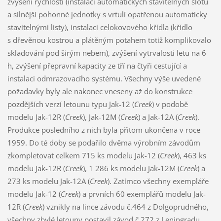
zvýšení rychlosti (instalací automatických stavitelných slotů
a silnější pohonné jednotky s vrtulí opatřenou automaticky
stavitelnými listy), instalaci celokovového křídla (křídlo
s dřevěnou kostrou a plátěným potahem totiž komplikovalo
skladování pod širým nebem), zvýšení vytrvalosti letu na 6
h, zvýšení přepravní kapacity ze tří na čtyři cestující a
instalaci odmrazovacího systému. Všechny výše uvedené
požadavky byly ale nakonec vneseny až do konstrukce
pozdějších verzí letounu typu Jak-12 (
Creek
) v podobě
modelu Jak-12R (
Creek
), Jak-12M (
Creek
) a Jak-12A (
Creek
).
Produkce posledního z nich byla přitom ukončena v roce
1959. Do té doby se podařilo dvěma výrobním závodům
zkompletovat celkem 715 ks modelu Jak-12 (
Creek
), 463 ks
modelu Jak-12R (
Creek
), 1 286 ks modelu Jak-12M (
Creek
) a
273 ks modelu Jak-12A (
Creek
). Zatímco všechny exempláře
modelu Jak-12 (
Creek
) a prvních 60 exemplářů modelu Jak-
12R (
Creek
) vznikly na lince závodu č.464 z Dolgoprudného,
všechny zbylé letouny postavil závod č.272 z Leningradu.