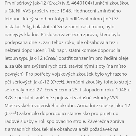
První sériový Jak-12 (
Creek
) (v.č. 4640104) funkční zkouškou
u GK NII VVS prošel v roce 1948. Hodnocení zmíněného
letounu, který se od prototypů odlišoval mimo jiné též
instalací 5 kg balastní zátěže v zadní části trupu, bylo
nanejvýš kladné. Příslušná závěrečná zpráva, která byla
podepsána dne 7. září téhož roku, ale obsahovala též i
některá doporučení. Tak např. státní komise doporučila
letoun typu Jak-12 (
Creek
) opatřit zařízením pro ředění oleje
a, za účelem zvýšení rychlosti, stavitelnými sloty (na místo
pevných). Pro potřeby vojskových zkoušek bylo vyhrazeno
pět sériových Jaků-12 (
Creek
). Armádní zkoušky tohoto stroje
se konaly mezi 27. červencem a 25. listopadem roku 1948 u
378. speciální smíšené spojovací vzdušné eskadry VVS
Moskevského vojenského okruhu. Armádní zkoušky Jaku-12
(
Creek
) zakončilo doporučující stanovisko pro přijetí do
řadové služby v roli spojovacího stroje. Závěrečná zpráva
z armádních zkoušek ale obsahovala též požadavek na