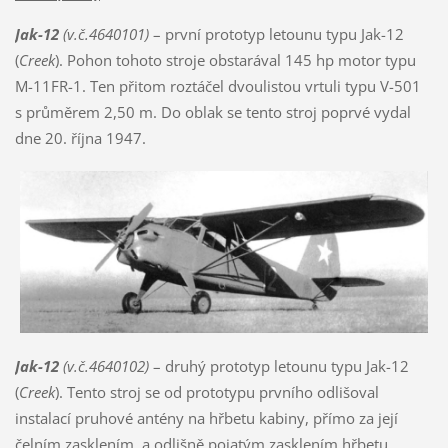
Jak-12
(v.č.
4640101)
– první prototyp letounu typu Jak-12
(
Creek
). Pohon tohoto stroje obstarával 145 hp motor typu
M-11FR-1. Ten přitom roztáčel dvoulistou vrtuli typu V-501
s průměrem 2,50 m. Do oblak se tento stroj poprvé vydal
dne 20. října 1947.
Jak-12
(v.č.
4640102)
– druhý prototyp letounu typu Jak-12
(
Creek
). Tento stroj se od prototypu prvního odlišoval
instalací pruhové antény na hřbetu kabiny, přímo za její
čelním zasklením, a odlišně pojatým zasklením hřbetu