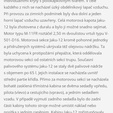
individuálními kryty s polokapkovitým tvarem. V čele
každého z nich se nacházel úzký obdélníkový lapač vzduchu.
Při provozu za zimních podmínek byly dva dolní a jeden
horní lapač vzduchu uzavřeny. Celá motorová kapota Jaku-
12 byla zhotovena z duralu a bylo ji možné snadno sejímat.
Motor typu M-11FR roztáčel 2,50 m dvoulistou vrtuli typu V-
501-D16. Motorová sekce Jaku-12 kromě pohonné jednotky
a přidružených systémů ukrývala též olejovou nádržku. Ta
byla uchycena k protipožární přepážce, která oddělovala
motorovou sekci od ostatních sekcí trupu. Současní
palivového systému Jaku-12 se staly dvě palivové nádrže
s objemem po 65 l. Jejich instalace se nacházela uvnitř
střední partie křídla. Přímo za motorovou sekcí se nacházela
bohatě zasklená třímístná kabina se dvěma sedadly vpředu,
pilota (vlevo) a cestujícího (vpravo), a jedním sedadlem
vzadu. V případě vyjmutí zadního sedadla bylo do zadní
části kabiny tohoto stroje možné umístit náklad nebo
nosítka s jedním raněným. Kabinu Jaku-12 zpřístupňovaly