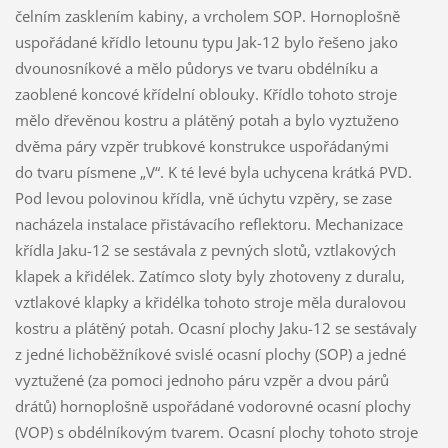
čelním zasklením kabiny, a vrcholem SOP. Hornoplošně
uspořádané křídlo letounu typu Jak-12 bylo řešeno jako
dvounosníkové a mělo půdorys ve tvaru obdélníku a
zaoblené koncové křídelní oblouky. Křídlo tohoto stroje
mělo dřevěnou kostru a plátěný potah a bylo vyztuženo
dvěma páry vzpěr trubkové konstrukce uspořádanými
do tvaru písmene „V“. K té levé byla uchycena krátká PVD.
Pod levou polovinou křídla, vně úchytu vzpěry, se zase
nacházela instalace přistávacího reflektoru. Mechanizace
křídla Jaku-12 se sestávala z pevných slotů, vztlakových
klapek a křidélek. Zatímco sloty byly zhotoveny z duralu,
vztlakové klapky a křidélka tohoto stroje měla duralovou
kostru a plátěný potah. Ocasní plochy Jaku-12 se sestávaly
z jedné lichoběžníkové svislé ocasní plochy (SOP) a jedné
vyztužené (za pomoci jednoho páru vzpěr a dvou párů
drátů) hornoplošně uspořádané vodorovné ocasní plochy
(VOP) s obdélníkovým tvarem. Ocasní plochy tohoto stroje