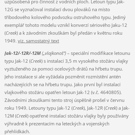
uzpůsobená pro činnost z vodních ploch. Letoun typu Jak-
12G se vyznačoval instalací dvou plováků na místo
tříbodového kolového podvozku ostruhového typu. Jediný
exemplář tohoto modelu vznikl konverzí sériového Jaku-12
(
Creek
) a k závodním zkouškám byl předán v květnu roku
1949.
viz. samostatný text
Jak-12/-12R/-12M
(„vlajkonoš“)
– speciální modifikace letounu
typu Jak-12 (
Creek
) s instalací 3,5 m vysokého stožáru vlajky
vyztuženého za pomoci ocelových drátů na hřbetu trupu.
Jeho instalace si ale vyžádala pozměnit rozmístění antén
nacházejících se na hřbetu trupu. Jako první byl instalací
vlajkového stožáru opatřen letoun Jak-12 (v.č. 4640805).
Závodními zkouškami tento stroj úspěšně prošel v červnu
roku 1949. Letouny typu Jak-12 (
Creek
), Jak-12R (
Creek
) a Jak-
12M (
Creek
) opatřené instalací stožáru vlajky byly používány
výhradně k prezentacím na leteckých a vojenských
přehlídkách.