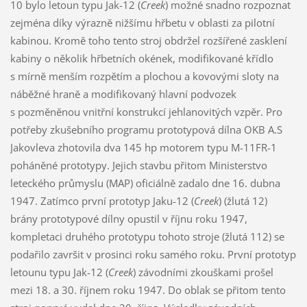
10 bylo letoun typu Jak-12 (
Creek
) možné snadno rozpoznat
zejména díky výrazně nižšímu hřbetu v oblasti za pilotní
kabinou. Kromě toho tento stroj obdržel rozšířené zasklení
kabiny o několik hřbetních okének, modifikované křídlo
s mírně menším rozpětím a plochou a kovovými sloty na
náběžné hraně a modifikovaný hlavní podvozek
s pozměněnou vnitřní konstrukcí jehlanovitých vzpěr. Pro
potřeby zkušebního programu prototypová dílna OKB A.S
Jakovleva zhotovila dva 145 hp motorem typu M-11FR-1
poháněné prototypy. Jejich stavbu přitom Ministerstvo
leteckého průmyslu (MAP) oficiálně zadalo dne 16. dubna
1947. Zatímco první prototyp Jaku-12 (
Creek
) (žlutá 12)
brány prototypové dílny opustil v říjnu roku 1947,
kompletaci druhého prototypu tohoto stroje (žlutá 112) se
podařilo završit v prosinci roku samého roku. První prototyp
letounu typu Jak-12 (
Creek
) závodními zkouškami prošel
mezi 18. a 30. říjnem roku 1947. Do oblak se přitom tento