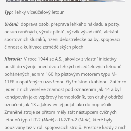
Typ
:
lehký víceúčelový letoun
Určení
:
doprava osob, přeprava lehkého nákladu a pošty,
odsun raněných, výcvik pilotů, výcvik výsadkářů, vlekání
sportovních kluzáků, řízení dělostřelecké palby, spojovací
činnost a kultivace zemědělských ploch
Historie
:
V roce 1944 se A.S. Jakovlev z vlastní iniciativy
pustil do vývoje hned dvou lehkých víceúčelových letounů
poháněných jedním 160 hp pístovým motorem typu M-
11FR a opatřených uzavřenou čtyřmístnou kabinou. Zatímco
jeden z nich vešel ve známost pod označením Jak-14 a byl
koncipován jako vzpěrový hornoplošník, ten druhý obdržel
označení Jak-13 a Jakovlev jej pojal jako dolnoplošník.
Zmíněné stroje se přitom měly stát nástupcem cvičných
letounů typu UT-2 (
Mink
) a U-2/Po-2 (
Mule
), které byly
používány též v roli spojovacích strojů. Přestože každý z nich