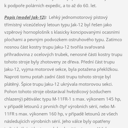
k podpoře polárních expedic, a to až do 60. let.
Popis (model Jak-12)
:
Lehký jednomotorový pístový
třímístný víceúčelový letoun typu Jak-12 byl řešen jako
vzpěrový hornoplošník s klasicky koncipovanými ocasními
plochami a pevným podvozkem ostruhového typu. Zatímco
nosnou část kostry trupu Jaku-12 tvořila svařovaná
příhradovina z ocelových trubek, nenosné části kostry trupu
tohoto stroje byly zhotoveny ze dřeva. Přední část trupu
Jaku-12, vyjma motorové sekce, byla potažena překližkou.
Naproti tomu potah zadní části trupu tohoto stroje byl
plátěný. Špice trupu Jaku-12 ukrývala motorovou sekci.
Pohon tohoto stroje obstarával hvězdicový (vzduchem
chlazený) pětiválec typu M-11FR-1 s max. výkonem 145 hp,
v případě letounů z prvních čtyř výrobních sérií, nebo M-
11FR s max. výkonem 160 hp, v případě letounů ze všech
následujících výrobních sérií. Jeho válce byly opatřeny