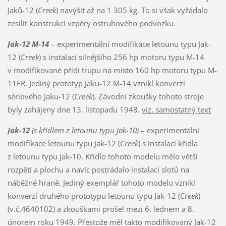
Jaků-12 (
Creek
) navýšit až na 1 305 kg. To si však vyžádalo
zesílit konstrukci vzpěry ostruhového podvozku.
Jak-12 M-14
– experimentální modifikace letounu typu Jak-
12 (
Creek
) s instalací silnějšího 256 hp motoru typu M-14
v modifikované přídi trupu na místo 160 hp motoru typu M-
11FR. Jediný prototyp Jaku-12 M-14 vznikl konverzí
sériového Jaku-12 (
Creek
). Závodní zkoušky tohoto stroje
byly zahájeny dne 13. listopadu 1948.
viz. samostatný text
Jak-12
(s křídlem z letounu typu Jak-10)
– experimentální
modifikace letounu typu Jak-12 (
Creek
) s instalací křídla
z letounu typu Jak-10. Křídlo tohoto modelu mělo větší
rozpětí a plochu a navíc postrádalo instalaci slotů na
náběžné hraně. Jediný exemplář tohoto modelu vznikl
konverzí druhého prototypu letounu typu Jak-12 (
Creek
)
(v.č.4640102) a zkouškami prošel mezi 6. lednem a 8.
únorem roku 1949. Přestože měl takto modifikovaný Jak-12