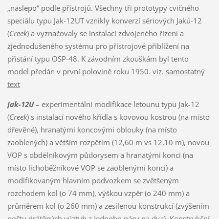
„naslepo“ podle přístrojů. Všechny tři prototypy cvičného
speciálu typu Jak-12UT vznikly konverzí sériových Jaků-12
(
Creek
) a vyznačovaly se instalací zdvojeného řízení a
zjednodušeného systému pro přístrojové přiblížení na
přistání typu OSP-48. K závodním zkouškám byl tento
model předán v první polovině roku 1950.
viz. samostatný
text
Jak-12U
– experimentální modifikace letounu typu Jak-12
(
Creek
) s instalací nového křídla s kovovou kostrou (na místo
dřevěné), hranatými koncovými oblouky (na místo
zaoblených) a větším rozpětím (12,60 m vs 12,10 m), novou
VOP s obdélníkovým půdorysem a hranatými konci (na
místo lichoběžníkové VOP se zaoblenými konci) a
modifikovaným hlavním podvozkem se zvětšeným
rozchodem kol (o 74 mm), výškou vzpěr (o 240 mm) a
průměrem kol (o 260 mm) a zesílenou konstrukcí (zvýšením
počtu drátěných výztuh z jednoho páru na dva). Konstrukční