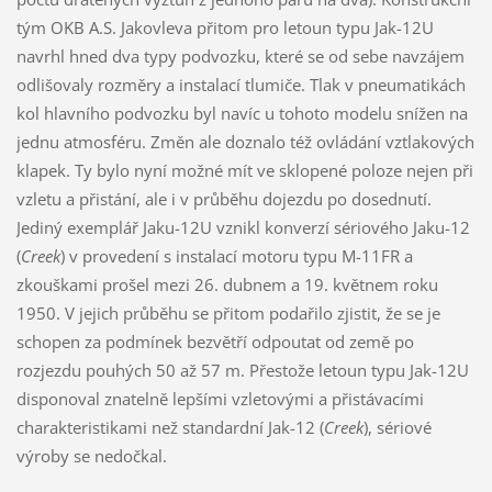
tým OKB A.S. Jakovleva přitom pro letoun typu Jak-12U
navrhl hned dva typy podvozku, které se od sebe navzájem
odlišovaly rozměry a instalací tlumiče. Tlak v pneumatikách
kol hlavního podvozku byl navíc u tohoto modelu snížen na
jednu atmosféru. Změn ale doznalo též ovládání vztlakových
klapek. Ty bylo nyní možné mít ve sklopené poloze nejen při
vzletu a přistání, ale i v průběhu dojezdu po dosednutí.
Jediný exemplář Jaku-12U vznikl konverzí sériového Jaku-12
(
Creek
) v provedení s instalací motoru typu M-11FR a
zkouškami prošel mezi 26. dubnem a 19. květnem roku
1950. V jejich průběhu se přitom podařilo zjistit, že se je
schopen za podmínek bezvětří odpoutat od země po
rozjezdu pouhých 50 až 57 m. Přestože letoun typu Jak-12U
disponoval znatelně lepšími vzletovými a přistávacími
charakteristikami než standardní Jak-12 (
Creek
), sériové
výroby se nedočkal.