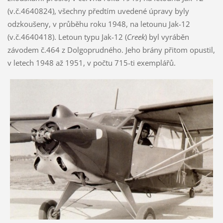
(v.č.4640824), všechny předtím uvedené úpravy byly
odzkoušeny, v průběhu roku 1948, na letounu Jak-12
(v.č.4640418). Letoun typu Jak-12 (
Creek
) byl vyráběn
závodem č.464 z Dolgoprudného. Jeho brány přitom opustil,
v letech 1948 až 1951, v počtu 715-ti exemplářů.