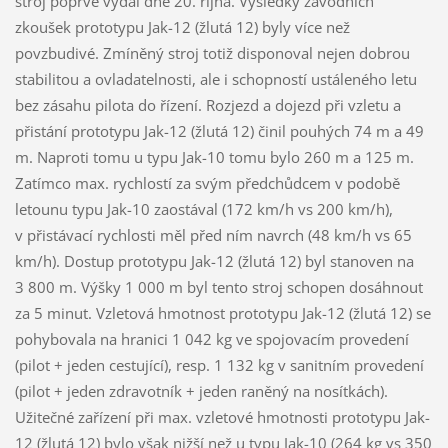
stroj poprvé vydal dne 20. října. Výsledky závodních
zkoušek prototypu Jak-12 (žlutá 12) byly více než
povzbudivé. Zmíněný stroj totiž disponoval nejen dobrou
stabilitou a ovladatelnosti, ale i schopností ustáleného letu
bez zásahu pilota do řízení. Rozjezd a dojezd při vzletu a
přistání prototypu Jak-12 (žlutá 12) činil pouhých 74 m a 49
m. Naproti tomu u typu Jak-10 tomu bylo 260 m a 125 m.
Zatímco max. rychlostí za svým předchůdcem v podobě
letounu typu Jak-10 zaostával (172 km/h vs 200 km/h),
v přistávací rychlosti měl před ním navrch (48 km/h vs 65
km/h). Dostup prototypu Jak-12 (žlutá 12) byl stanoven na
3 800 m. Výšky 1 000 m byl tento stroj schopen dosáhnout
za 5 minut. Vzletová hmotnost prototypu Jak-12 (žlutá 12) se
pohybovala na hranici 1 042 kg ve spojovacím provedení
(pilot + jeden cestující), resp. 1 132 kg v sanitním provedení
(pilot + jeden zdravotník + jeden raněný na nosítkách).
Užitečné zařízení při max. vzletové hmotnosti prototypu Jak-
12 (žlutá 12) bylo však nižší než u typu Jak-10 (264 kg vs 350