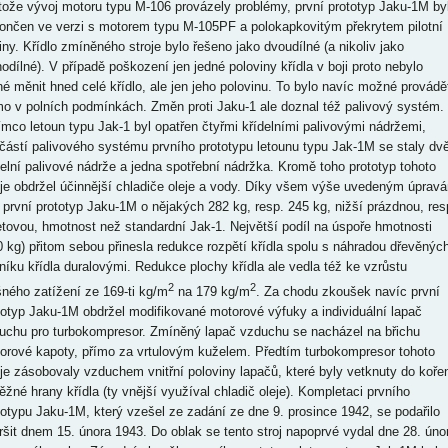
tože vývoj motoru typu M-106 provázely problémy, první prototyp Jaku-1M by
ončen ve verzi s motorem typu M-105PF a polokapkovitým překrytem pilotní
iny. Křídlo zmíněného stroje bylo řešeno jako dvoudílné (a nikoliv jako
nodílné). V případě poškození jen jedné poloviny křídla v boji proto nebylo
né měnit hned celé křídlo, ale jen jeho polovinu. To bylo navíc možné provádě
mo v polních podmínkách. Změn proti Jaku-1 ale doznal též palivový systém.
ímco letoun typu Jak-1 byl opatřen čtyřmi křídelními palivovými nádržemi,
částí palivového systému prvního prototypu letounu typu Jak-1M se staly dv
delní palivové nádrže a jedna spotřební nádržka. Kromě toho prototyp tohoto
oje obdržel účinnější chladiče oleje a vody. Díky všem výše uvedeným úprav
 první prototyp Jaku-1M o nějakých 282 kg, resp. 245 kg, nižší prázdnou, res
etovou, hmotnost než standardní Jak-1. Největší podíl na úspoře hmotnosti
0 kg) přitom sebou přinesla redukce rozpětí křídla spolu s náhradou dřevěnýc
níku křídla duralovými. Redukce plochy křídla ale vedla též ke vzrůstu
2
2
šného zatížení ze 169-ti kg/m
na 179 kg/m
. Za chodu zkoušek navíc první
totyp Jaku-1M obdržel modifikované motorové výfuky a individuální lapač
uchu pro turbokompresor. Zmíněný lapač vzduchu se nacházel na břichu
orové kapoty, přímo za vrtulovým kuželem. Předtím turbokompresor tohoto
oje zásobovaly vzduchem vnitřní poloviny lapačů, které byly vetknuty do koře
ěžné hrany křídla (ty vnější využíval chladič oleje). Kompletaci prvního
totypu Jaku-1M, který vzešel ze zadání ze dne 9. prosince 1942, se podařilo
ršit dnem 15. února 1943. Do oblak se tento stroj napoprvé vydal dne 28. úno