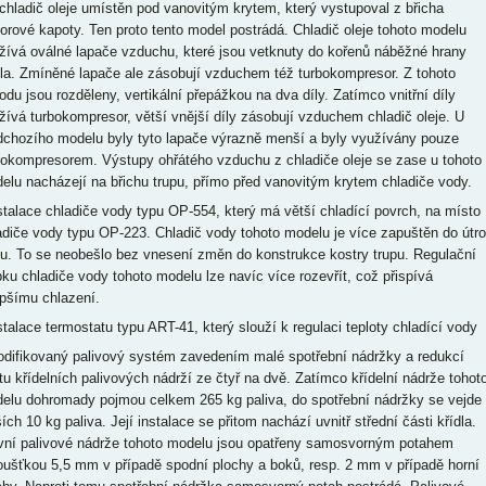
 chladič oleje umístěn pod vanovitým krytem, který vystupoval z břicha
orové kapoty. Ten proto tento model postrádá. Chladič oleje tohoto modelu
žívá oválné lapače vzduchu, které jsou vetknuty do kořenů náběžné hrany
dla. Zmíněné lapače ale zásobují vzduchem též turbokompresor. Z tohoto
odu jsou rozděleny, vertikální přepážkou na dva díly. Zatímco vnitřní díly
žívá turbokompresor, větší vnější díly zásobují vzduchem chladič oleje. U
dchozího modelu byly tyto lapače výrazně menší a byly využívány pouze
bokompresorem. Výstupy ohřátého vzduchu z chladiče oleje se zase u tohoto
elu nacházejí na břichu trupu, přímo před vanovitým krytem chladiče vody.
nstalace chladiče vody typu OP-554, který má větší chladící povrch, na místo
adiče vody typu OP-223. Chladič vody tohoto modelu je více zapuštěn do útr
pu. To se neobešlo bez vnesení změn do konstrukce kostry trupu. Regulační
pku chladiče vody tohoto modelu lze navíc více rozevřít, což přispívá
epšímu chlazení.
nstalace termostatu typu ART-41, který slouží k regulaci teploty chladící vody
odifikovaný palivový systém zavedením malé spotřební nádržky a redukcí
tu křídelních palivových nádrží ze čtyř na dvě. Zatímco křídelní nádrže tohot
elu dohromady pojmou celkem 265 kg paliva, do spotřební nádržky se vejde
ích 10 kg paliva. Její instalace se přitom nachází uvnitř střední části křídla.
vní palivové nádrže tohoto modelu jsou opatřeny samosvorným potahem
loušťkou 5,5 mm v případě spodní plochy a boků, resp. 2 mm v případě horní