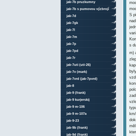
jak-7b pruzkumny
mod
mod
jak-7b s pumovou výzbrojí
S p
jak-7d
nad
jak-7gk
jed
jak-7l
var
jak-7m
Kon
jak-7p
s d
jak-7pd
m) 
jak-7r
zle
kap
jak-7uti (uti-26)
byl
jak-7v (mark)
vzd
jak-7vrd (jak-7pvrd)
kon
jak-8
pol
jak-9 (frank)
zad
jak-9 kurjerskij
vzl
jak-9 m-106
typ
km/
jak-9 m-107a
dok
jak-9-23
měl
jak-9b (frank)
kte
jak-9d (frank)