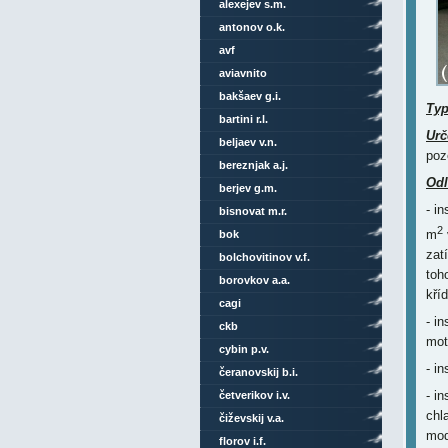
alexejev s.m.
antonov o.k.
avf
aviavnito
bakšaev g.i.
Ty
bartini r.l.
Urč
beljaev v.n.
poz
bereznjak a.j.
Odl
berjev g.m.
- i
bisnovat m.r.
2
m
bok
zat
bolchovitinov v.f.
toh
borovkov a.a.
kří
cagi
- i
ckb
mot
cybin p.v.
- i
čeranovskij b.i.
- i
četverikov i.v.
chl
čiževskij v.a.
mod
florov i.f.