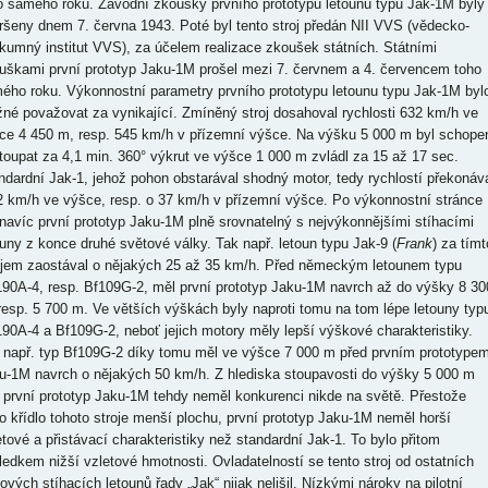
o samého roku. Závodní zkoušky prvního prototypu letounu typu Jak-1M byly
ršeny dnem 7. června 1943. Poté byl tento stroj předán NII VVS (vědecko-
kumný institut VVS), za účelem realizace zkoušek státních. Státními
uškami první prototyp Jaku-1M prošel mezi 7. červnem a 4. červencem toho
ého roku. Výkonnostní parametry prvního prototypu letounu typu Jak-1M byl
né považovat za vynikající. Zmíněný stroj dosahoval rychlosti 632 km/h ve
ce 4 450 m, resp. 545 km/h v přízemní výšce. Na výšku 5 000 m byl schope
toupat za 4,1 min. 360° výkrut ve výšce 1 000 m zvládl za 15 až 17 sec.
ndardní Jak-1, jehož pohon obstarával shodný motor, tedy rychlostí překonáv
2 km/h ve výšce, resp. o 37 km/h v přízemní výšce. Po výkonnostní stránce
 navíc první prototyp Jaku-1M plně srovnatelný s nejvýkonnějšími stíhacími
ouny z konce druhé světové války. Tak např. letoun typu Jak-9 (
Frank
) za tímt
ojem zaostával o nějakých 25 až 35 km/h. Před německým letounem typu
90A-4, resp. Bf109G-2, měl první prototyp Jaku-1M navrch až do výšky 8 30
resp. 5 700 m. Ve větších výškách byly naproti tomu na tom lépe letouny typ
90A-4 a Bf109G-2, neboť jejich motory měly lepší výškové charakteristiky.
 např. typ Bf109G-2 díky tomu měl ve výšce 7 000 m před prvním prototype
u-1M navrch o nějakých 50 km/h. Z hlediska stoupavosti do výšky 5 000 m
 první prototyp Jaku-1M tehdy neměl konkurenci nikde na světě. Přestože
o křídlo tohoto stroje menší plochu, první prototyp Jaku-1M neměl horší
etové a přistávací charakteristiky než standardní Jak-1. To bylo přitom
ledkem nižší vzletové hmotnosti. Ovladatelností se tento stroj od ostatních
tových stíhacích letounů řady „Jak“ nijak nelišil. Nízkými nároky na pilotní