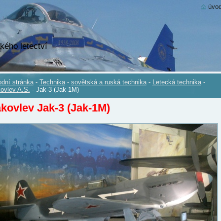
úvod
kého letectví
dní stránka
-
Technika
-
sovětská a ruská technika
-
Letecká technika
-
ovlev A.S.
-
Jak-3 (Jak-1M)
kovlev Jak-3 (Jak-1M)