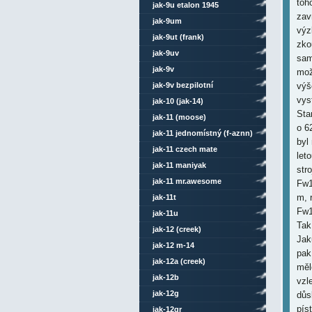
toh
jak-9u etalon 1945
zav
jak-9um
výz
jak-9ut (frank)
zko
jak-9uv
sam
jak-9v
mož
výš
jak-9v bezpilotní
vys
jak-10 (jak-14)
Sta
jak-11 (moose)
o 6
jak-11 jednomístný (f-aznn)
byl
jak-11 czech mate
let
jak-11 maniyak
str
jak-11 mr.awesome
Fw1
m, 
jak-11t
Fw1
jak-11u
Tak
jak-12 (creek)
Jak
jak-12 m-14
pak
jak-12a (creek)
měl
jak-12b
vzl
jak-12g
důs
pís
jak-12gr