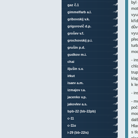
byl
gaz č.1
mot
gimmelfarb a.l.
vyu
gribovskij v.k.
kří
grigorovič d.p.
dův
vyu
grošev v.f.
pře
grochovskij p.i.
tur
grušin p.d.
mod
gudkov m.i.
- i
chai
chl
iljušin s.v.
tru
irkut
kla
isaev a.m.
k l
izmajov r.a.
- i
jacenko v.p.
- m
jakovlev a.s.
poč
bpb-22 (bb-22pb)
mod
c-11
dalš
c-11u
Hla
s t
i-29 (bb-22is)