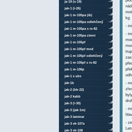
plo
ja-19 (s-19)
nád
jak-1 (i-26)
mot
jak-1 m-105pa (ib)
kg.
jak-1 m-105pa odlehčený
- i
jak-1 m-105pa s rs-82
- in
jak-1 m-105pa zimni
mod
jak-1 m-105pf
mod
jak-1 m-105pf mod
tru
jak-1 m-105pf odlehčený
zas
jak-1 m-105pf s rs-82
pře
pře
jak-1 m-106p
odh
jak-1 s ubs
- m
jak-1b
zho
jak-2 (bb-22)
byl
jak-2 kabb
dru
jak-3 (i-30)
- i
jak-3 (jak-1m)
hla
jak-3 laminar
- z
jak-3 vk-107a
Let
jak-3 vk-108