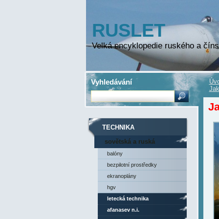
RUSLET
Velká encyklopedie ruského a číns
Vyhledávání
Úvo
Jak
Ja
TECHNIKA
sovětská a ruská
technika
balóny
bezpilotní prostředky
ekranoplány
hgv
letecká technika
afanasev n.i.