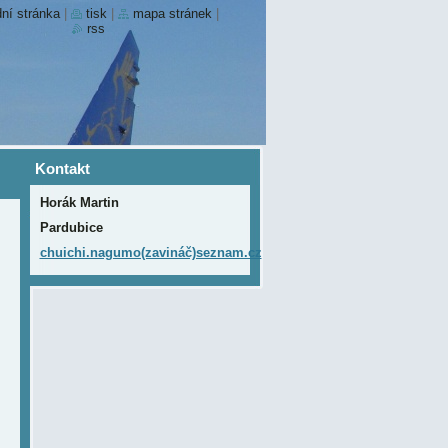
ní stránka
|
tisk
|
mapa stránek
|
rss
Kontakt
Horák Martin
Pardubice
chuichi.nagumo(zavináč)seznam.cz