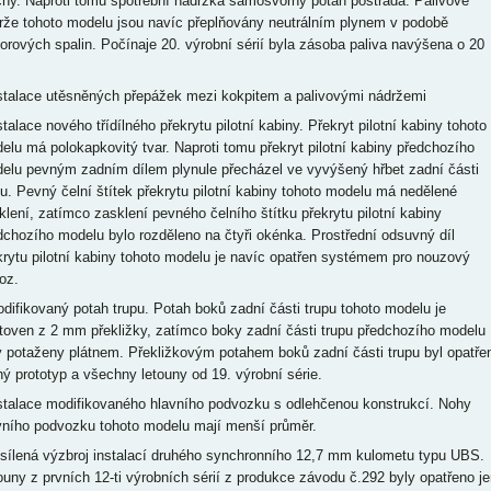
chy. Naproti tomu spotřební nádržka samosvorný potah postrádá. Palivové
rže tohoto modelu jsou navíc přeplňovány neutrálním plynem v podobě
orových spalin. Počínaje 20. výrobní sérií byla zásoba paliva navýšena o 20
nstalace utěsněných přepážek mezi kokpitem a palivovými nádržemi
stalace nového třídílného překrytu pilotní kabiny. Překryt pilotní kabiny tohoto
elu má polokapkovitý tvar. Naproti tomu překryt pilotní kabiny předchozího
elu pevným zadním dílem plynule přecházel ve vyvýšený hřbet zadní části
pu. Pevný čelní štítek překrytu pilotní kabiny tohoto modelu má nedělené
klení, zatímco zasklení pevného čelního štítku překrytu pilotní kabiny
dchozího modelu bylo rozděleno na čtyři okénka. Prostřední odsuvný díl
krytu pilotní kabiny tohoto modelu je navíc opatřen systémem pro nouzový
oz.
odifikovaný potah trupu. Potah boků zadní části trupu tohoto modelu je
toven z 2 mm překližky, zatímco boky zadní části trupu předchozího modelu
y potaženy plátnem. Překližkovým potahem boků zadní části trupu byl opatře
hý prototyp a všechny letouny od 19. výrobní série.
nstalace modifikovaného hlavního podvozku s odlehčenou konstrukcí. Nohy
vního podvozku tohoto modelu mají menší průměr.
esílená výzbroj instalací druhého synchronního 12,7 mm kulometu typu UBS.
ouny z prvních 12-ti výrobních sérií z produkce závodu č.292 byly opatřeno je