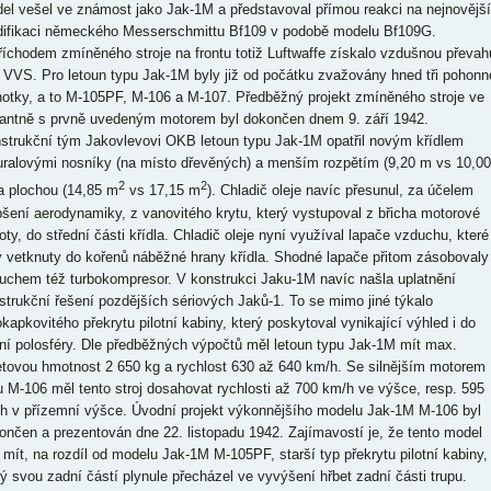
el vešel ve známost jako Jak-1M a představoval přímou reakci na nejnovější
ifikaci německého Messerschmittu Bf109 v podobě modelu Bf109G.
říchodem zmíněného stroje na frontu totiž Luftwaffe získalo vzdušnou převah
 VVS. Pro letoun typu Jak-1M byly již od počátku zvažovány hned tři pohonn
notky, a to M-105PF, M-106 a M-107. Předběžný projekt zmíněného stroje ve
iantně s prvně uvedeným motorem byl dokončen dnem 9. září 1942.
strukční tým Jakovlevovi OKB letoun typu Jak-1M opatřil novým křídlem
uralovými nosníky (na místo dřevěných) a menším rozpětím (9,20 m vs 10,00
2
2
a plochou (14,85 m
vs 17,15 m
). Chladič oleje navíc přesunul, za účelem
pšení aerodynamiky, z vanovitého krytu, který vystupoval z břicha motorové
oty, do střední části křídla. Chladič oleje nyní využíval lapače vzduchu, které
y vetknuty do kořenů náběžné hrany křídla. Shodné lapače přitom zásobovaly
uchem též turbokompresor. V konstrukci Jaku-1M navíc našla uplatnění
strukční řešení pozdějších sériových Jaků-1. To se mimo jiné týkalo
okapkovitého překrytu pilotní kabiny, který poskytoval vynikající výhled i do
ní polosféry. Dle předběžných výpočtů měl letoun typu Jak-1M mít max.
etovou hmotnost 2 650 kg a rychlost 630 až 640 km/h. Se silnějším motorem
u M-106 měl tento stroj dosahovat rychlosti až 700 km/h ve výšce, resp. 595
h v přízemní výšce. Úvodní projekt výkonnějšího modelu Jak-1M M-106 byl
ončen a prezentován dne 22. listopadu 1942. Zajímavostí je, že tento model
 mít, na rozdíl od modelu Jak-1M M-105PF, starší typ překrytu pilotní kabiny,
rý svou zadní částí plynule přecházel ve vyvýšení hřbet zadní části trupu.