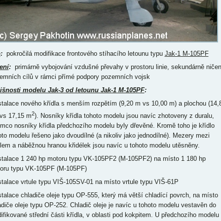
p
:
pokročilá modifikace frontového stíhacího letounu typu
Jak-1 M-105PF
ení
:
primárně vybojování vzdušné převahy v prostoru linie, sekundárně ničen
emních cílů v rámci přímé podpory pozemních vojsk
išnosti modelu Jak-3 od letounu Jak-1 M-105PF
:
nstalace nového křídla s menším rozpětím (9,20 m vs 10,00 m) a plochou (14,
2
vs 17,15 m
). Nosníky křídla tohoto modelu jsou navíc zhotoveny z duralu,
ímco nosníky křídla předchozího modelu byly dřevěné. Kromě toho je křídlo
oto modelu řešeno jako dvoudílné (a nikoliv jako jednodílné). Mezery mezi
dlem a náběžnou hranou křidélek jsou navíc u tohoto modelu utěsněny.
nstalace 1 240 hp motoru typu VK-105PF2 (M-105PF2) na místo 1 180 hp
oru typu VK-105PF (M-105PF)
nstalace vrtule typu VIŠ-105SV-01 na místo vrtule typu VIŠ-61P
nstalace chladiče oleje typu OP-555, který má větší chladící povrch, na místo
adiče oleje typu OP-252. Chladič oleje je navíc u tohoto modelu vestavěn do
ifikované střední části křídla, v oblasti pod kokpitem. U předchozího modelu