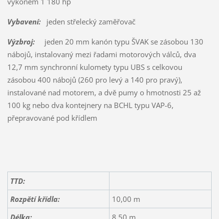
výkonem 1 180 hp
Vybavení:
jeden střelecký zaměřovač
Výzbroj:
jeden 20 mm kanón typu ŠVAK se zásobou 130
nábojů, instalovaný mezi řadami motorových válců, dva
12,7 mm synchronní kulomety typu UBS s celkovou
zásobou 400 nábojů (260 pro levý a 140 pro pravý),
instalované nad motorem, a dvě pumy o hmotnosti 25 až
100 kg nebo dva kontejnery na BCHL typu VAP-6,
přepravované pod křídlem
TTD:
Rozpětí křídla:
10,00 m
Délka:
8,50 m