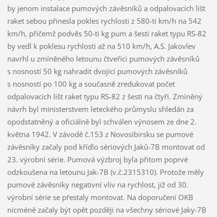
by jenom instalace pumových závěsníků a odpalovacích lišt
raket sebou přinesla pokles rychlosti z 580-ti km/h na 542
km/h, přičemž podvěs 50-ti kg pum a šesti raket typu RS-82
by vedl k poklesu rychlosti až na 510 km/h, A.S. Jakovlev
navrhl u zmíněného letounu čtveřici pumových závěsníků
s nosností 50 kg nahradit dvojicí pumových závěsníků
s nosností po 100 kg a současně zredukovat počet
odpalovacích lišt raket typu RS-82 z šesti na čtyři. Zmíněný
návrh byl ministerstvem leteckého průmyslu shledán za
opodstatněný a oficiálně byl schválen výnosem ze dne 2.
května 1942. V závodě č.153 z Novosibirsku se pumové
závěsníky začaly pod křídlo sériových Jaků-7B montovat od
23. výrobní série. Pumová výzbroj byla přitom poprvé
odzkoušena na letounu Jak-7B (v.č.2315310). Protože měly
pumové závěsníky negativní vliv na rychlost, již od 30.
výrobní série se přestaly montovat. Na doporučení OKB
nicméně začaly být opět později na všechny sériové Jaky-7B