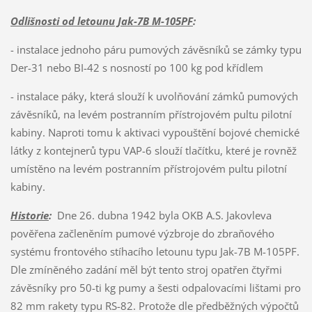
Odlišnosti od letounu Jak-7B M-105PF
:
- instalace jednoho páru pumových závěsníků se zámky typu
Der-31 nebo BI-42 s nosností po 100 kg pod křídlem
- instalace páky, která slouží k uvolňování zámků pumových
závěsníků, na levém postranním přístrojovém pultu pilotní
kabiny. Naproti tomu k aktivaci vypouštění bojové chemické
látky z kontejnerů typu VAP-6 slouží tlačítku, které je rovněž
umístěno na levém postranním přístrojovém pultu pilotní
kabiny.
Historie
:
Dne 26. dubna 1942 byla OKB A.S. Jakovleva
pověřena začleněním pumové výzbroje do zbraňového
systému frontového stíhacího letounu typu Jak-7B M-105PF.
Dle zmíněného zadání měl být tento stroj opatřen čtyřmi
závěsníky pro 50-ti kg pumy a šesti odpalovacími lištami pro
82 mm rakety typu RS-82. Protože dle předběžných výpočtů