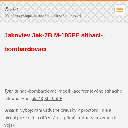
Ruslet
Velká encyklopedie ruského a čínského letectví
Jakovlev Jak-7B M-105PF stíhací-
bombardovací
Typ
:
stíhací-bombardovací modifikace frontového stíhacího
letounu typu
Jak-7B
M-105PF
Určení
:
vybojování vzdušné převahy v prostoru linie a
ničení pozemních cílů v rámci přímé podpory pozemních
vojsk