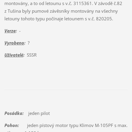
montovány, a to od letounu s v.č. 3115361. V závodě č.82
z Tušina byly pumové závěsníky montovány na všechny
letouny tohoto typu počínaje letounem s v.č. 820205.
Verze
:
-
Vyrobeno
:
?
Uživatelé
:
SSSR
Posádka:
jeden pilot
Pohon:
jeden pístový motor typu Klimov M-105PF s max.