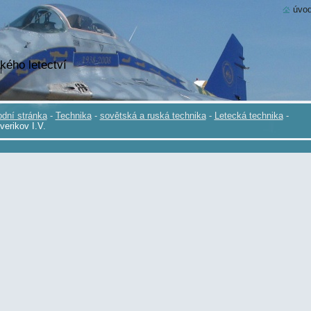
úvod
kého letectví
dní stránka
-
Technika
-
sovětská a ruská technika
-
Letecká technika
-
verikov I.V.