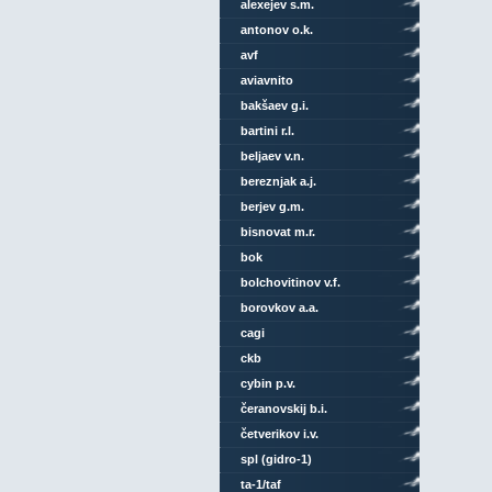
alexejev s.m.
antonov o.k.
avf
aviavnito
bakšaev g.i.
bartini r.l.
beljaev v.n.
bereznjak a.j.
berjev g.m.
bisnovat m.r.
bok
bolchovitinov v.f.
borovkov a.a.
cagi
ckb
cybin p.v.
čeranovskij b.i.
četverikov i.v.
spl (gidro-1)
ta-1/taf