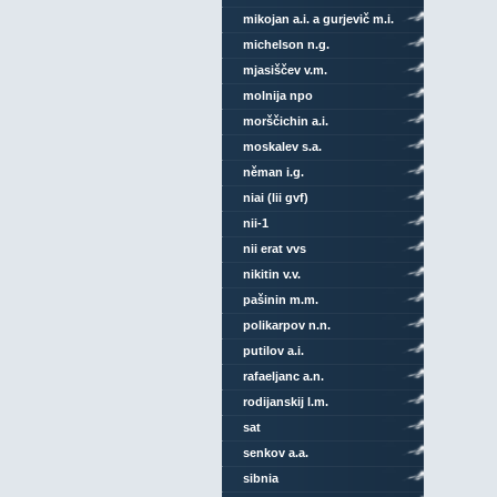
mikojan a.i. a gurjevič m.i.
michelson n.g.
mjasiščev v.m.
molnija npo
morščichin a.i.
moskalev s.a.
něman i.g.
niai (lii gvf)
nii-1
nii erat vvs
nikitin v.v.
pašinin m.m.
polikarpov n.n.
putilov a.i.
rafaeljanc a.n.
rodijanskij l.m.
sat
senkov a.a.
sibnia