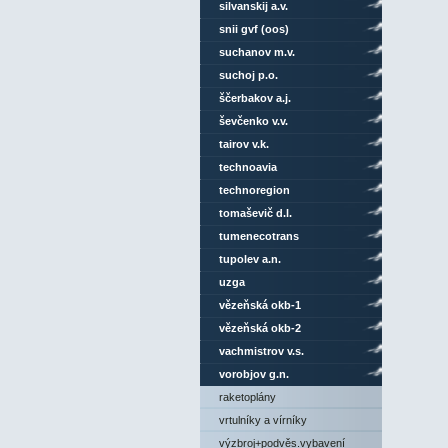
silvanskij a.v.
snii gvf (oos)
suchanov m.v.
suchoj p.o.
ščerbakov a.j.
ševčenko v.v.
tairov v.k.
technoavia
technoregion
tomaševič d.l.
tumenecotrans
tupolev a.n.
uzga
vězeňská okb-1
vězeňská okb-2
vachmistrov v.s.
vorobjov g.n.
raketoplány
vrtulníky a vírníky
výzbroj+podvěs.vybavení