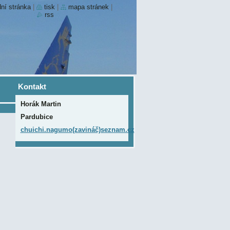
ní stránka
|
tisk
|
mapa stránek
|
rss
Kontakt
Horák Martin
Pardubice
chuichi.nagumo(zavináč)seznam.cz