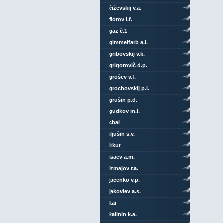
čiževskij v.a.
florov i.f.
gaz č.1
gimmelfarb a.l.
gribovskij v.k.
grigorovič d.p.
grošev v.f.
grochovskij p.i.
grušin p.d.
gudkov m.i.
chai
iljušin s.v.
irkut
isaev a.m.
izmajov r.a.
jacenko v.p.
jakovlev a.s.
kai
kalinin k.a.