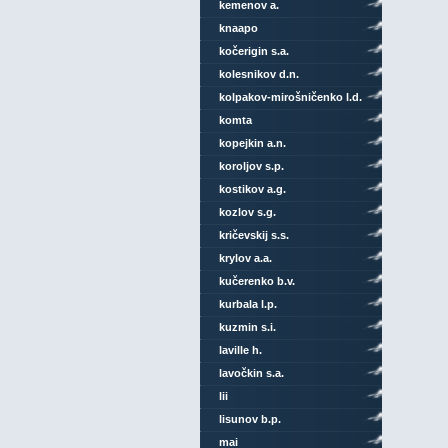
kemenov a.
knaapo
kočerigin s.a.
kolesnikov d.n.
kolpakov-mirošničenko l.d.
komta
kopejkin a.n.
koroljov s.p.
kostikov a.g.
kozlov s.g.
kričevskij s.s.
krylov a.a.
kučerenko b.v.
kurbala l.p.
kuzmin s.i.
laville h.
lavočkin s.a.
lii
lisunov b.p.
mai