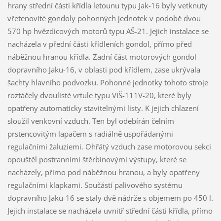
hrany střední části křídla letounu typu Jak-16 byly vetknuty
vřetenovité gondoly pohonných jednotek v podobě dvou
570 hp hvězdicových motorů typu AŠ-21. Jejich instalace se
nacházela v přední části křídleních gondol, přímo před
náběžnou hranou křídla. Zadní část motorových gondol
dopravního Jaku-16, v oblasti pod křídlem, zase ukrývala
šachty hlavního podvozku. Pohonné jednotky tohoto stroje
roztáčely dvoulisté vrtule typu VIŠ-111V-20, které byly
opatřeny automaticky stavitelnými listy. K jejich chlazení
sloužil venkovní vzduch. Ten byl odebírán čelním
prstencovitým lapačem s radiálně uspořádanými
regulačními žaluziemi. Ohřátý vzduch zase motorovou sekci
opouštěl postranními štěrbinovými výstupy, které se
nacházely, přímo pod náběžnou hranou, a byly opatřeny
regulačními klapkami. Součástí palivového systému
dopravního Jaku-16 se staly dvě nádrže s objemem po 450 l.
Jejich instalace se nacházela uvnitř střední části křídla, přímo