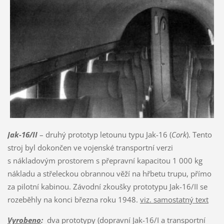
Jak-16/II
– druhý prototyp letounu typu Jak-16 (
Cork
). Tento
stroj byl dokončen ve vojenské transportní verzi
s nákladovým prostorem s přepravní kapacitou 1 000 kg
nákladu a střeleckou obrannou věží na hřbetu trupu, přímo
za pilotní kabinou. Závodní zkoušky prototypu Jak-16/II se
rozeběhly na konci března roku 1948.
viz. samostatný text
Vyrobeno
:
dva prototypy (dopravní Jak-16/I a transportní