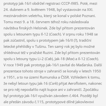
prototyp Jak-16/I obdržel registraci CCCP-I985. Poté, mezi
24. dubnem a 9. květnem 1948, byl vystavován na XXI.
mezinárodním veletrhu, který se konal v polské Poznani.
Tomu mezi 9. a 18. červnem téhož roku následovala
návštěva finských Helsinek. Zde byl přitom prezentován
spolu s letounem typu Il-12 (
Coach
). V srpnu roku 1948 se
pak zúčastnil, spolu s prototypem Jak-16/II (?), tradiční
letecké přehlídky v Tušinu. Ten samý rok jej bylo možné
shlédnout též v pražské Ruzini. Zde byl přitom prezentován
spolu s letouny typu Li-2 (
Cab
), Jak-18 (
Max
) a Il-12 (
Coach
).
V roce 1949 pak prototyp Jak-16/I zavítal do Maďarska. Další
prezentace tohoto stroje v zahraničí se konaly v letech 1950
a 1951, a to na území Rumunska a ČSSR. Vzhledem k tomu,
že nebyl letoun typu Jak-16 (
Cork
) přijat Aeroflotem, nakonec
se pro něj nepodařilo najít kupce ani v zahraničí. Zpočátku
byl prototyp Jak-16/I využíván závodem č.464. Později byl
ale předán závodu č.115, prototypové dílně Jakovlevovi