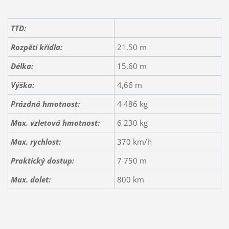
TTD:
Rozpětí křídla:
21,50 m
Délka:
15,60 m
Výška:
4,66 m
Prázdná hmotnost:
4 486 kg
Max. vzletová hmotnost:
6 230 kg
Max. rychlost:
370 km/h
Praktický dostup:
7 750 m
Max. dolet:
800 km