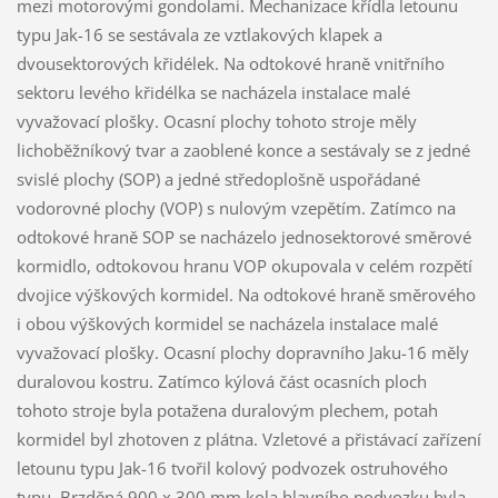
mezi motorovými gondolami. Mechanizace křídla letounu
typu Jak-16 se sestávala ze vztlakových klapek a
dvousektorových křidélek. Na odtokové hraně vnitřního
sektoru levého křidélka se nacházela instalace malé
vyvažovací plošky. Ocasní plochy tohoto stroje měly
lichoběžníkový tvar a zaoblené konce a sestávaly se z jedné
svislé plochy (SOP) a jedné středoplošně uspořádané
vodorovné plochy (VOP) s nulovým vzepětím. Zatímco na
odtokové hraně SOP se nacházelo jednosektorové směrové
kormidlo, odtokovou hranu VOP okupovala v celém rozpětí
dvojice výškových kormidel. Na odtokové hraně směrového
i obou výškových kormidel se nacházela instalace malé
vyvažovací plošky. Ocasní plochy dopravního Jaku-16 měly
duralovou kostru. Zatímco kýlová část ocasních ploch
tohoto stroje byla potažena duralovým plechem, potah
kormidel byl zhotoven z plátna. Vzletové a přistávací zařízení
letounu typu Jak-16 tvořil kolový podvozek ostruhového
typu. Brzděná 900 x 300 mm kola hlavního podvozku byla