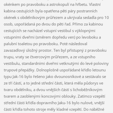
okénkem po pravoboku a astrokopulí na hřbetu. Vlastní
kabina cestujících byla opatřena pěti páry postranních
okének s obdélníkovým průřezem a ukrývala sedadla pro 10
osob, uspořádaná po dvou do pěti řad. Přímo za kabinou
cestujících se nacházel vstupní vestibul s výklopnými
vstupními dveřmi (směrem dopředu ven) po levoboku a
palubní toaletou po pravoboku. Poté následoval
zavazadlový úložný prostor. Ten byl přístupný z pravoboku
trupu, vraty se čtvercovým průřezem, a ze vstupního
vestibulu, standardními dveřmi vetknutými do levé poloviny
trupové přepážky. Dolnoplošně uspořádané křídlo letounu
typu Jak-16 bylo řešeno jako dvounosníkové a sestávalo se
ze tří částí, a to jedné střední části, která měla půdorys ve
tvaru obdélníku, a dvou vnějších částí s lichoběžníkovým
tvarem a zaoblenými koncovými oblouky. Zatímco vzepětí
střední části křídla dopravního Jaku-16 bylo nulové, vnější
části křídla tohoto stroje měly kladné vzepětí. Do náběžné