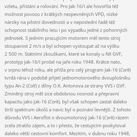
vzletu, přistání a rolování. Pro Jak-16/I ale hovořila též
možnost povozu z krátkých nezpevněných VPD, nízké
nároky na pilotní dovednosti a v neposlední řadě též
schopnost stabilního letu i po výpadku jedné z pohonných
jednotek. S jedním pracujícím motorem měl tento stroj
stoupavost 2 m/s a byl schopen vystoupat až na výšku
2 500 m. Státními zkouškami, které se konaly u NII GVF,
prototyp Jak-16/I prošel na jaře roku 1948. Krátce nato,
v srpnu téhož roku, ale přišla pro celý program Jak-16 (
Cork
)
tvrdá rána v podobě přijetí jednomotorového dvouplošníku
typu An-2 (
Colt
) z dílny O.K. Antonova ze strany VVS i GVF.
Zmíněný stroj měl sice obdobnou nosnost a přepravní
kapacitu jako Jak-16 (
Cork
), byl však schopen zastat daleko
širší spektrum úkolů a navíc byl o poznání levnější. Z tohoto
důvodu VVS i Aeroflot o dvoumotorový Jak-16 (
Cork
) rázem
zcela ztratilo zájem, a to i přesto, že cestujícím poskytoval
daleko větší cestovní komfort. Mezitím, v dubnu roku 1948,