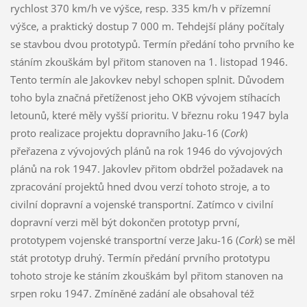
rychlost 370 km/h ve výšce, resp. 335 km/h v přízemní
výšce, a praktický dostup 7 000 m. Tehdejší plány počítaly
se stavbou dvou prototypů. Termín předání toho prvního ke
stáním zkouškám byl přitom stanoven na 1. listopad 1946.
Tento termín ale Jakovkev nebyl schopen splnit. Důvodem
toho byla značná přetíženost jeho OKB vývojem stíhacích
letounů, které měly vyšší prioritu. V březnu roku 1947 byla
proto realizace projektu dopravního Jaku-16 (
Cork
)
přeřazena z vývojových plánů na rok 1946 do vývojových
plánů na rok 1947. Jakovlev přitom obdržel požadavek na
zpracování projektů hned dvou verzí tohoto stroje, a to
civilní dopravní a vojenské transportní. Zatímco v civilní
dopravní verzi měl být dokončen prototyp první,
prototypem vojenské transportní verze Jaku-16 (
Cork
) se měl
stát prototyp druhý. Termín předání prvního prototypu
tohoto stroje ke stáním zkouškám byl přitom stanoven na
srpen roku 1947. Zmíněné zadání ale obsahoval též