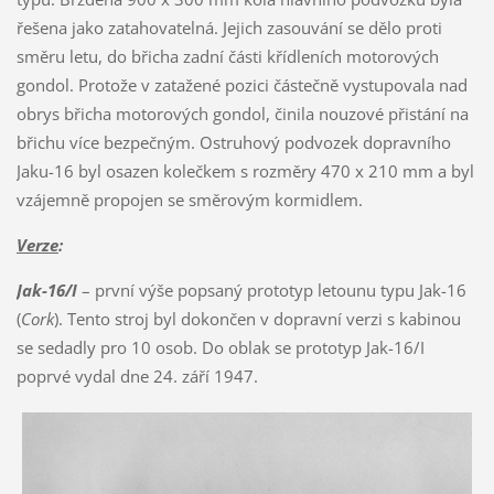
řešena jako zatahovatelná. Jejich zasouvání se dělo proti
směru letu, do břicha zadní části křídleních motorových
gondol. Protože v zatažené pozici částečně vystupovala nad
obrys břicha motorových gondol, činila nouzové přistání na
břichu více bezpečným. Ostruhový podvozek dopravního
Jaku-16 byl osazen kolečkem s rozměry 470 x 210 mm a byl
vzájemně propojen se směrovým kormidlem.
Verze
:
Jak-16/I
– první výše popsaný prototyp letounu typu Jak-16
(
Cork
). Tento stroj byl dokončen v dopravní verzi s kabinou
se sedadly pro 10 osob. Do oblak se prototyp Jak-16/I
poprvé vydal dne 24. září 1947.