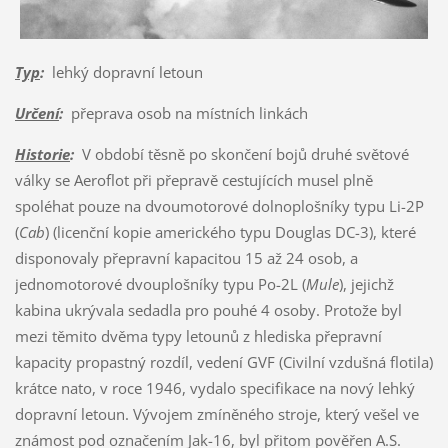
Typ
:
lehký dopravní letoun
Určení
:
přeprava osob na místních linkách
Historie
:
V období těsně po skončení bojů druhé světové
války se Aeroflot při přepravě cestujících musel plně
spoléhat pouze na dvoumotorové dolnoplošníky typu Li-2P
(
Cab
) (licenční kopie amerického typu Douglas DC-3), které
disponovaly přepravní kapacitou 15 až 24 osob, a
jednomotorové dvouplošníky typu Po-2L (
Mule
), jejichž
kabina ukrývala sedadla pro pouhé 4 osoby. Protože byl
mezi těmito dvěma typy letounů z hlediska přepravní
kapacity propastný rozdíl, vedení GVF (Civilní vzdušná flotila)
krátce nato, v roce 1946, vydalo specifikace na nový lehký
dopravní letoun. Vývojem zmíněného stroje, který vešel ve
známost pod označením Jak-16, byl přitom pověřen A.S.