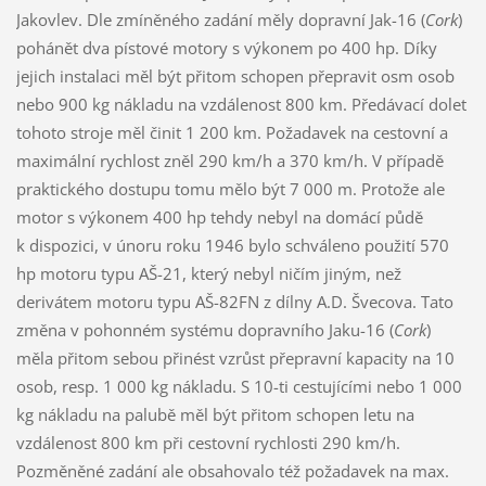
Jakovlev. Dle zmíněného zadání měly dopravní Jak-16 (
Cork
)
pohánět dva pístové motory s výkonem po 400 hp. Díky
jejich instalaci měl být přitom schopen přepravit osm osob
nebo 900 kg nákladu na vzdálenost 800 km. Předávací dolet
tohoto stroje měl činit 1 200 km. Požadavek na cestovní a
maximální rychlost zněl 290 km/h a 370 km/h. V případě
praktického dostupu tomu mělo být 7 000 m. Protože ale
motor s výkonem 400 hp tehdy nebyl na domácí půdě
k dispozici, v únoru roku 1946 bylo schváleno použití 570
hp motoru typu AŠ-21, který nebyl ničím jiným, než
derivátem motoru typu AŠ-82FN z dílny A.D. Švecova. Tato
změna v pohonném systému dopravního Jaku-16 (
Cork
)
měla přitom sebou přinést vzrůst přepravní kapacity na 10
osob, resp. 1 000 kg nákladu. S 10-ti cestujícími nebo 1 000
kg nákladu na palubě měl být přitom schopen letu na
vzdálenost 800 km při cestovní rychlosti 290 km/h.
Pozměněné zadání ale obsahovalo též požadavek na max.