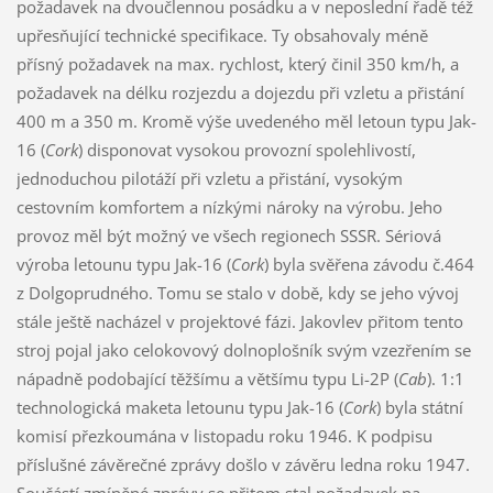
požadavek na dvoučlennou posádku a v neposlední řadě též
upřesňující technické specifikace. Ty obsahovaly méně
přísný požadavek na max. rychlost, který činil 350 km/h, a
požadavek na délku rozjezdu a dojezdu při vzletu a přistání
400 m a 350 m. Kromě výše uvedeného měl letoun typu Jak-
16 (
Cork
) disponovat vysokou provozní spolehlivostí,
jednoduchou pilotáží při vzletu a přistání, vysokým
cestovním komfortem a nízkými nároky na výrobu. Jeho
provoz měl být možný ve všech regionech SSSR. Sériová
výroba letounu typu Jak-16 (
Cork
) byla svěřena závodu č.464
z Dolgoprudného. Tomu se stalo v době, kdy se jeho vývoj
stále ještě nacházel v projektové fázi. Jakovlev přitom tento
stroj pojal jako celokovový dolnoplošník svým vzezřením se
nápadně podobající těžšímu a většímu typu Li-2P (
Cab
). 1:1
technologická maketa letounu typu Jak-16 (
Cork
) byla státní
komisí přezkoumána v listopadu roku 1946. K podpisu
příslušné závěrečné zprávy došlo v závěru ledna roku 1947.