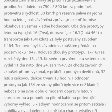
Součástí zmíněné zprávy se přitom stal požadavek na
prodloužení doletu na 750 až 800 km za podmínek
protivětru s rychlostí 30 km/h při rezervě paliva na jednu
hodinu letu. Jinak závěrečná zpráva „maketní“ komise
obsahovala vesměs kladné hodnocení. Oba dva prototypy
letounu typu Jak-16 (
Cork
), dopravní Jak-16/I (žlutá 464) a
transportní Jak-16/II (žlutá 2), byly postaveny závodem
č.464. Ten první byl k závodním zkouškám předán na
podzim roku 1947. Rolovací zkoušky prototypu Jak-16/I se
rozeběhly dne 13. září. Ke svému prvnímu letu se tento stroj
vydal 11 dní nato, dne 24. září 1947. Za chodu závodních
zkoušek přitom vykonal, v průběhu pouhých devíti dnů, 32
letů s celkovou délkou trvání 18 hodin. Hodnocení
prototypu Jak-16/I ze strany pilotů bylo více než kladné,
neboť šlo na svou dobu o moderní dopravní letoun
s prostornou a pohodlnou pilotní kabinou poskytující
výborný výhled. S kladným hodnocením se přitom setkala i
stabilita a ovladatelnost, stejně jako charakteristiky při