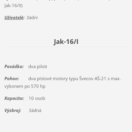
Jak-16/II)
Uživatelé
:
žádní
Jak-16/I
Posádka:
dva piloti
Pohon:
dva pístové motory typu Švecov AŠ-21 s max.
výkonem po 570 hp
Kapacita:
10 osob
Výzbroj:
žádná