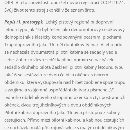
OKB. V této souvislosti obdržel novou registraci CCCP-I1074.
Svůj život tento stroj skončil v železném šrotu.
Popis (1. prototyp)
:
Lehký pístový regionální dopravní
letoun typu Jak-16 byl řešen jako dvoumotorový celokovový
dolnoplošník s klasicky koncipovanými ocasními plochami.
Trup dopravního Jaku-16 měl doutníkovitý tvar. V jeho přídi
se nacházela dvoumístná pilotní kabina se sedadly vedle
sebe. Zatímco vlevo seděl kapitán, vpravo se nacházelo
sedadlo druhého pilota Zasklení pilotní kabiny letounu typu
Jak-16 se sestávalo ze dvou čelních okének s tvarem
obdélníku, která vystupovala nad hřbet zaoblené špice trupu
a zaujímala vzájemné uspořádání do tvaru písmene „V“,
jednoho obdélníkového stropního okénka a čtyř postranních
okének, dvou trojúhelníkových a dvou obdélníkových.
Pilotní kabina dopravního Jaku-16 byla přístupná z kabiny
cestujících. Přímo mezi pilotní kabinou a kabinou cestujících
se nacházela malá přístrojová sekce s malým obdélníkovým