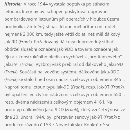
Historie
:
V roce 1944 vyvstala poptávka po stíhacím
letounu, který by byl schopen poskytovat doprovod
bombardovacím letounům při operacích v hloubce území
protivníka. Zmíněný stíhací letoun měl přitom mít dolet
nejméně 2 000 km, tedy ještě větší dolet, než měl dálkový
Jak-9D (
Frank
). Požadovaný dálkový doprovodný stíhač
obdržel služební označení Jak-9DD a tovární označení Jak-
9Ju a z konstrukčního hlediska vycházel z „protitankového“
Jaku-9T (
Frank
). Výzbroj však přebíral od dálkového Jaku-9D
(
Frank
). Součástí palivového systému dálkového Jaku-9DD
(
Frank
) se stalo hned osm nádrží s celkovým objemem 845 l.
Naproti tomu letoun typu Jak-9D (
Frank
), resp. Jak-9T (
Frank
),
byl opatřen jen čtyřmi nádržemi s celkovým objemem 650 l,
resp. dvěma nádržemi s celkovým objemem 416 l. Na
prototyp dálkového Jaku-9DD (
Frank
), který vzešel výnosu ze
dne 20. února 1944, byl přestavěn sériový Jak-9T (
Frank
) z
produkce závodu č.153 z Novosibirsku. Konkrétně se