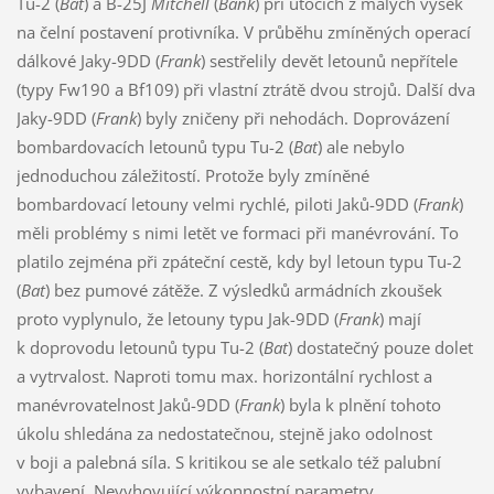
Tu-2 (
Bat
) a B-25J
Mitchell
(
Bank
) při útocích z malých výšek
na čelní postavení protivníka. V průběhu zmíněných operací
dálkové Jaky-9DD (
Frank
) sestřelily devět letounů nepřítele
(typy Fw190 a Bf109) při vlastní ztrátě dvou strojů. Další dva
Jaky-9DD (
Frank
) byly zničeny při nehodách. Doprovázení
bombardovacích letounů typu Tu-2 (
Bat
) ale nebylo
jednoduchou záležitostí. Protože byly zmíněné
bombardovací letouny velmi rychlé, piloti Jaků-9DD (
Frank
)
měli problémy s nimi letět ve formaci při manévrování. To
platilo zejména při zpáteční cestě, kdy byl letoun typu Tu-2
(
Bat
) bez pumové zátěže. Z výsledků armádních zkoušek
proto vyplynulo, že letouny typu Jak-9DD (
Frank
) mají
k doprovodu letounů typu Tu-2 (
Bat
) dostatečný pouze dolet
a vytrvalost. Naproti tomu max. horizontální rychlost a
manévrovatelnost Jaků-9DD (
Frank
) byla k plnění tohoto
úkolu shledána za nedostatečnou, stejně jako odolnost
v boji a palebná síla. S kritikou se ale setkalo též palubní
vybavení. Nevyhovující výkonnostní parametry,