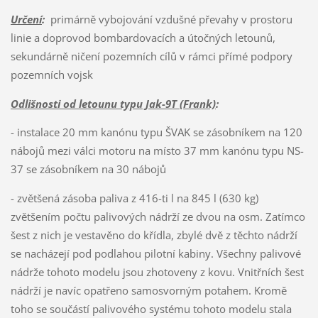
Určení
:
primárně vybojování vzdušné převahy v prostoru
linie a doprovod bombardovacích a útočných letounů,
sekundárně ničení pozemních cílů v rámci přímé podpory
pozemních vojsk
Odlišnosti od letounu typu Jak-9T (Frank)
:
- instalace 20 mm kanónu typu ŠVAK se zásobníkem na 120
nábojů mezi válci motoru na místo 37 mm kanónu typu NS-
37 se zásobníkem na 30 nábojů
- zvětšená zásoba paliva z 416-ti l na 845 l (630 kg)
zvětšením počtu palivových nádrží ze dvou na osm. Zatímco
šest z nich je vestavěno do křídla, zbylé dvě z těchto nádrží
se nacházejí pod podlahou pilotní kabiny. Všechny palivové
nádrže tohoto modelu jsou zhotoveny z kovu. Vnitřních šest
nádrží je navíc opatřeno samosvorným potahem. Kromě
toho se součástí palivového systému tohoto modelu stala