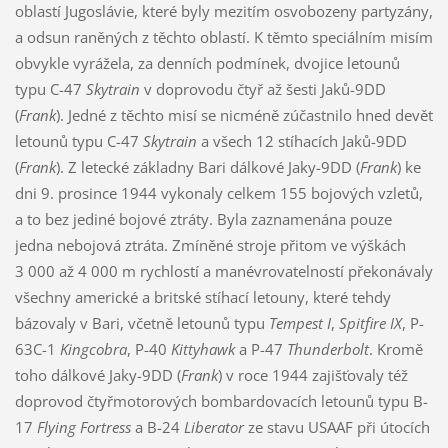
oblastí Jugoslávie, které byly mezitím osvobozeny partyzány,
a odsun raněných z těchto oblastí. K těmto speciálním misím
obvykle vyrážela, za denních podmínek, dvojice letounů
typu C-47
Skytrain
v doprovodu čtyř až šesti Jaků-9DD
(
Frank
). Jedné z těchto misí se nicméně zúčastnilo hned devět
letounů typu C-47
Skytrain
a všech 12 stíhacích Jaků-9DD
(
Frank
). Z letecké základny Bari dálkové Jaky-9DD (
Frank
) ke
dni 9. prosince 1944 vykonaly celkem 155 bojových vzletů,
a to bez jediné bojové ztráty. Byla zaznamenána pouze
jedna nebojová ztráta. Zmíněné stroje přitom ve výškách
3 000 až 4 000 m rychlostí a manévrovatelností překonávaly
všechny americké a britské stíhací letouny, které tehdy
bázovaly v Bari, včetně letounů typu
Tempest I
,
Spitfire IX
, P-
63C-1
Kingcobra
, P-40
Kittyhawk
a P-47
Thunderbolt
. Kromě
toho dálkové Jaky-9DD (
Frank
) v roce 1944 zajišťovaly též
doprovod čtyřmotorových bombardovacích letounů typu B-
17
Flying Fortress
a B-24
Liberator
ze stavu USAAF při útocích