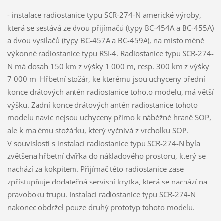
- instalace radiostanice typu SCR-274-N americké výroby,
která se sestává ze dvou přijímačů (typy BC-454A a BC-455A)
a dvou vysílačů (typy BC-457A a BC-459A), na místo méně
výkonné radiostanice typu RSI-4. Radiostanice typu SCR-274-
N má dosah 150 km z výšky 1 000 m, resp. 300 km z výšky
7 000 m. Hřbetní stožár, ke kterému jsou uchyceny přední
konce drátových antén radiostanice tohoto modelu, má větší
výšku. Zadní konce drátových antén radiostanice tohoto
modelu navíc nejsou uchyceny přímo k náběžné hraně SOP,
ale k malému stožárku, který vyčnívá z vrcholku SOP.
V souvislosti s instalací radiostanice typu SCR-274-N byla
zvětšena hřbetní dvířka do nákladového prostoru, který se
nachází za kokpitem. Přijímač této radiostanice zase
zpřístupňuje dodatečná servisní krytka, která se nachází na
pravoboku trupu. Instalaci radiostanice typu SCR-274-N
nakonec obdržel pouze druhý prototyp tohoto modelu.