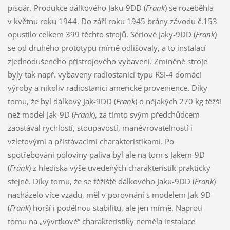
pisoár. Produkce dálkového Jaku-9DD (
Frank
) se rozeběhla
v květnu roku 1944. Do září roku 1945 brány závodu č.153
opustilo celkem 399 těchto strojů. Sériové Jaky-9DD (
Frank
)
se od druhého prototypu mírně odlišovaly, a to instalací
zjednodušeného přístrojového vybavení. Zmíněné stroje
byly tak např. vybaveny radiostanicí typu RSI-4 domácí
výroby a nikoliv radiostanici americké provenience. Díky
tomu, že byl dálkový Jak-9DD (
Frank
) o nějakých 270 kg těžší
než model Jak-9D (
Frank
), za tímto svým předchůdcem
zaostával rychlostí, stoupavostí, manévrovatelností i
vzletovými a přistávacími charakteristikami. Po
spotřebování poloviny paliva byl ale na tom s Jakem-9D
(
Frank
) z hlediska výše uvedených charakteristik prakticky
stejně. Díky tomu, že se těžiště dálkového Jaku-9DD (
Frank
)
nacházelo více vzadu, měl v porovnání s modelem Jak-9D
(
Frank
) horší i podélnou stabilitu, ale jen mírně. Naproti
tomu na „vývrtkové“ charakteristiky neměla instalace