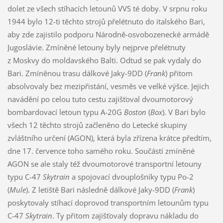
dolet ze všech stíhacích letounů VVS té doby. V srpnu roku
1944 bylo 12-ti těchto strojů přelétnuto do italského Bari,
aby zde zajistilo podporu Národně-osvobozenecké armádě
Jugoslávie. Zmíněné letouny byly nejprve přelétnuty
z Moskvy do moldavského Balti. Odtud se pak vydaly do
Bari. Zmíněnou trasu dálkové Jaky-9DD (
Frank
) přitom
absolvovaly bez mezipřistání, vesměs ve velké výšce. Jejich
navádění po celou tuto cestu zajišťoval dvoumotorový
bombardovací letoun typu A-20G
Boston
(
Box
). V Bari bylo
všech 12 těchto strojů začleněno do Letecké skupiny
zvláštního určení (AGON), která byla zřízena krátce předtím,
dne 17. července toho samého roku. Součástí zmíněné
AGON se ale staly též dvoumotorové transportní letouny
typu C-47
Skytrain
a spojovací dvouplošníky typu Po-2
(
Mule
). Z letiště Bari následně dálkové Jaky-9DD (
Frank
)
poskytovaly stíhací doprovod transportním letounům typu
C-47
Skytrain
. Ty přitom zajišťovaly dopravu nákladu do