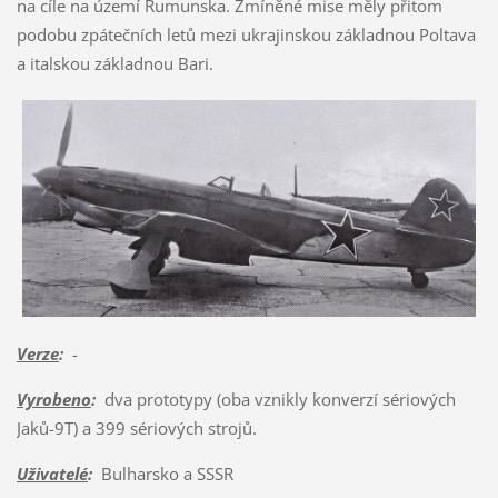
na cíle na území Rumunska. Zmíněné mise měly přitom
podobu zpátečních letů mezi ukrajinskou základnou Poltava
a italskou základnou Bari.
Verze
:
-
Vyrobeno
:
dva prototypy (oba vznikly konverzí sériových
Jaků-9T) a 399 sériových strojů.
Uživatelé
:
Bulharsko a SSSR