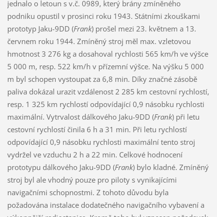
jednalo o letoun s v.č. 0989, který brány zmíněného
podniku opustil v prosinci roku 1943. Státními zkouškami
prototyp Jaku-9DD (
Frank
) prošel mezi 23. květnem a 13.
červnem roku 1944. Zmíněný stroj měl max. vzletovou
hmotnost 3 276 kg a dosahoval rychlosti 565 km/h ve výšce
5 000 m, resp. 522 km/h v přízemní výšce. Na výšku 5 000
m byl schopen vystoupat za 6,8 min. Díky značné zásobě
paliva dokázal urazit vzdálenost 2 285 km cestovní rychlostí,
resp. 1 325 km rychlostí odpovídající 0,9 násobku rychlosti
maximální. Vytrvalost dálkového Jaku-9DD (
Frank
) při letu
cestovní rychlostí činila 6 h a 31 min. Při letu rychlostí
odpovídající 0,9 násobku rychlosti maximální tento stroj
vydržel ve vzduchu 2 h a 22 min. Celkové hodnocení
prototypu dálkového Jaku-9DD (
Frank
) bylo kladné. Zmíněný
stroj byl ale vhodný pouze pro piloty s vynikajícími
navigačními schopnostmi. Z tohoto důvodu byla
požadována instalace dodatečného navigačního vybavení a