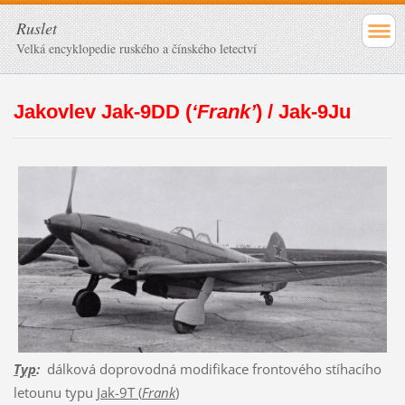
Ruslet
Velká encyklopedie ruského a čínského letectví
Jakovlev Jak-9DD (
‘Frank’
) / Jak-9Ju
Typ
:
dálková doprovodná modifikace frontového stíhacího
letounu typu
Jak-9T (
Frank
)