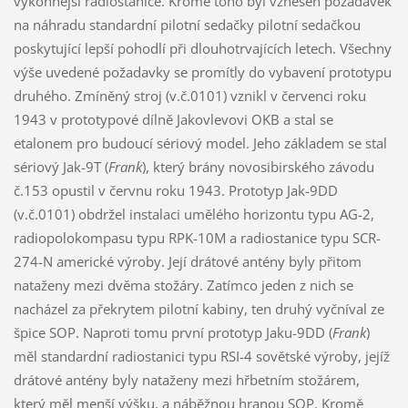
výkonnější radiostanice. Kromě toho byl vznesen požadavek
na náhradu standardní pilotní sedačky pilotní sedačkou
poskytující lepší pohodlí při dlouhotrvajících letech. Všechny
výše uvedené požadavky se promítly do vybavení prototypu
druhého. Zmíněný stroj (v.č.0101) vznikl v červenci roku
1943 v prototypové dílně Jakovlevovi OKB a stal se
etalonem pro budoucí sériový model. Jeho základem se stal
sériový Jak-9T (
Frank
), který brány novosibirského závodu
č.153 opustil v červnu roku 1943. Prototyp Jak-9DD
(v.č.0101) obdržel instalaci umělého horizontu typu AG-2,
radiopolokompasu typu RPK-10M a radiostanice typu SCR-
274-N americké výroby. Její drátové antény byly přitom
nataženy mezi dvěma stožáry. Zatímco jeden z nich se
nacházel za překrytem pilotní kabiny, ten druhý vyčníval ze
špice SOP. Naproti tomu první prototyp Jaku-9DD (
Frank
)
měl standardní radiostanici typu RSI-4 sovětské výroby, jejíž
drátové antény byly nataženy mezi hřbetním stožárem,
který měl menší výšku, a náběžnou hranou SOP. Kromě