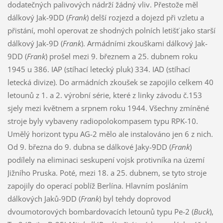
dodatečných palivových nádrží žádný vliv. Přestože měl
dálkový Jak-9DD (
Frank
) delší rozjezd a dojezd při vzletu a
přistání, mohl operovat ze shodných polních letišť jako starší
dálkový Jak-9D (
Frank
). Armádními zkouškami dálkový Jak-
9DD (
Frank
) prošel mezi 9. březnem a 25. dubnem roku
1945 u 386. IAP (stíhací letecký pluk) 334. IAD (stíhací
letecká divize). Do armádních zkoušek se zapojilo celkem 40
letounů z 1. a 2. výrobní série, které z linky závodu č.153
sjely mezi květnem a srpnem roku 1944. Všechny zmíněné
stroje byly vybaveny radiopolokompasem typu RPK-10.
Umělý horizont typu AG-2 mělo ale instalováno jen 6 z nich.
Od 9. března do 9. dubna se dálkové Jaky-9DD (
Frank
)
podílely na eliminaci seskupení vojsk protivníka na území
Jižního Pruska. Poté, mezi 18. a 25. dubnem, se tyto stroje
zapojily do operací poblíž Berlína. Hlavním posláním
dálkových Jaků-9DD (
Frank
) byl tehdy doprovod
dvoumotorových bombardovacích letounů typu Pe-2 (
Buck
),