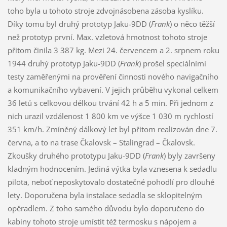
toho byla u tohoto stroje zdvojnásobena zásoba kyslíku.
Díky tomu byl druhý prototyp Jaku-9DD (
Frank
) o něco těžší
než prototyp první. Max. vzletová hmotnost tohoto stroje
přitom činila 3 387 kg. Mezi 24. červencem a 2. srpnem roku
1944 druhý prototyp Jaku-9DD (
Frank
) prošel speciálními
testy zaměřenými na prověření činnosti nového navigačního
a komunikačního vybavení. V jejich průběhu vykonal celkem
36 letů s celkovou délkou trvání 42 h a 5 min. Při jednom z
nich urazil vzdálenost 1 800 km ve výšce 1 030 m rychlostí
351 km/h. Zmíněný dálkový let byl přitom realizován dne 7.
června, a to na trase Čkalovsk – Stalingrad – Čkalovsk.
Zkoušky druhého prototypu Jaku-9DD (
Frank
) byly završeny
kladným hodnocením. Jediná výtka byla vznesena k sedadlu
pilota, neboť neposkytovalo dostatečné pohodlí pro dlouhé
lety. Doporučena byla instalace sedadla se sklopitelným
opěradlem. Z toho samého důvodu bylo doporučeno do
kabiny tohoto stroje umístit též termosku s nápojem a