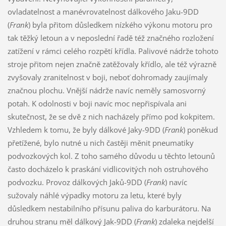
ovladatelnost a manévrovatelnost dálkového Jaku-9DD
(
Frank
) byla přitom důsledkem nízkého výkonu motoru pro
tak těžký letoun a v neposlední řadě též značného rozložení
zatížení v rámci celého rozpětí křídla. Palivové nádrže tohoto
stroje přitom nejen značně zatěžovaly křídlo, ale též výrazně
zvyšovaly zranitelnost v boji, neboť dohromady zaujímaly
značnou plochu. Vnější nádrže navíc neměly samosvorný
potah. K odolnosti v boji navíc moc nepřispívala ani
skutečnost, že se dvě z nich nacházely přímo pod kokpitem.
Vzhledem k tomu, že byly dálkové Jaky-9DD (
Frank
) poněkud
přetížené, bylo nutné u nich častěji měnit pneumatiky
podvozkových kol. Z toho samého důvodu u těchto letounů
často docházelo k praskání vidlicovitých noh ostruhového
podvozku. Provoz dálkových Jaků-9DD (
Frank
) navíc
sužovaly náhlé výpadky motoru za letu, které byly
důsledkem nestabilního přísunu paliva do karburátoru. Na
druhou stranu měl dálkový Jak-9DD (
Frank
) zdaleka nejdelší