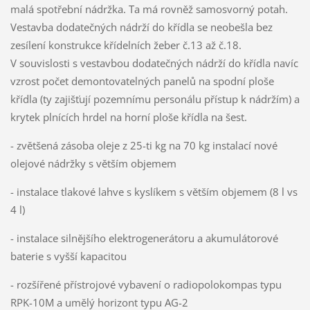
malá spotřební nádržka. Ta má rovněž samosvorný potah.
Vestavba dodatečných nádrží do křídla se neobešla bez
zesílení konstrukce křídelních žeber č.13 až č.18.
V souvislosti s vestavbou dodatečných nádrží do křídla navíc
vzrost počet demontovatelných panelů na spodní ploše
křídla (ty zajišťují pozemnímu personálu přístup k nádržím) a
krytek plnících hrdel na horní ploše křídla na šest.
- zvětšená zásoba oleje z 25-ti kg na 70 kg instalací nové
olejové nádržky s větším objemem
- instalace tlakové lahve s kyslíkem s větším objemem (8 l vs
4 l)
- instalace silnějšího elektrogenerátoru a akumulátorové
baterie s vyšší kapacitou
- rozšířené přístrojové vybavení o radiopolokompas typu
RPK-10M a umělý horizont typu AG-2