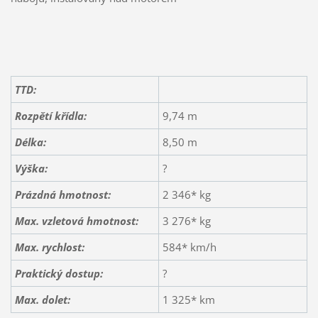
TTD:
Rozpětí křídla:
9,74 m
Délka:
8,50 m
Výška:
?
Prázdná hmotnost:
2 346* kg
Max. vzletová hmotnost:
3 276* kg
Max. rychlost:
584* km/h
Praktický dostup:
?
Max. dolet:
1 325* km