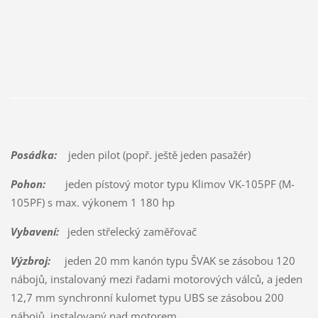
Posádka:
jeden pilot (popř. ještě jeden pasažér)
Pohon:
jeden pístový motor typu Klimov VK-105PF (M-
105PF) s max. výkonem 1 180 hp
Vybavení:
jeden střelecký zaměřovač
Výzbroj:
jeden 20 mm kanón typu ŠVAK se zásobou 120
nábojů, instalovaný mezi řadami motorových válců, a jeden
12,7 mm synchronní kulomet typu UBS se zásobou 200
nábojů, instalovaný nad motorem