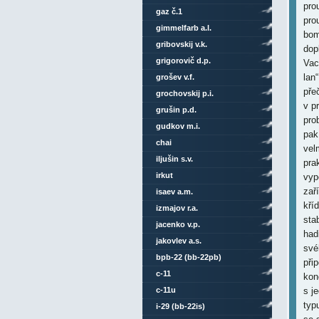
pro
gaz č.1
pro
gimmelfarb a.l.
bom
gribovskij v.k.
dop
grigorovič d.p.
Vac
lan
grošev v.f.
pře
grochovskij p.i.
v p
grušin p.d.
pro
gudkov m.i.
pak
chai
vel
iljušin s.v.
pra
irkut
vyp
zař
isaev a.m.
kří
izmajov r.a.
sta
jacenko v.p.
had
jakovlev a.s.
své
bpb-22 (bb-22pb)
při
c-11
kon
c-11u
s j
typ
i-29 (bb-22is)