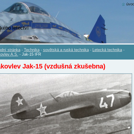
úvod
kého letectví
dní stránka
-
Technika
-
sovětská a ruská technika
-
Letecká technika
-
ovlev A.S.
-
Jak-15 IFR
kovlev Jak-15 (vzdušná zkušebna)