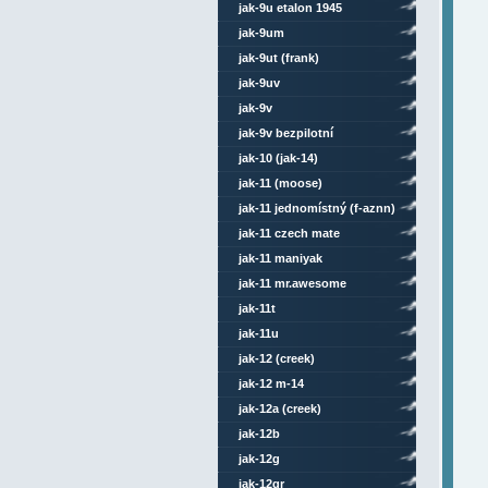
jak-9u etalon 1945
jak-9um
jak-9ut (frank)
jak-9uv
jak-9v
jak-9v bezpilotní
jak-10 (jak-14)
jak-11 (moose)
jak-11 jednomístný (f-aznn)
jak-11 czech mate
jak-11 maniyak
jak-11 mr.awesome
jak-11t
jak-11u
jak-12 (creek)
jak-12 m-14
jak-12a (creek)
jak-12b
jak-12g
jak-12gr