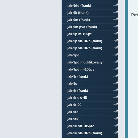
jak-9dd (frank)
jak-9k (frank)
Pos
jak-9m (frank)
jak-9m pvo (frank)
jak-9p m-105pf
jak-9p vk-107a (frank)
jak-9p vk-107a (frank)
celokovový
jak-9pd
jak-9pd modifikovaný
jak-9pd m-106pv
jak-9r (frank)
jak-9s
jak-9t (frank)
jak-9t s š-45
jak-9t-20
jak-9td
jak-9tk
jak-9u vk-105pf2
jak-9u vk-107a (frank)