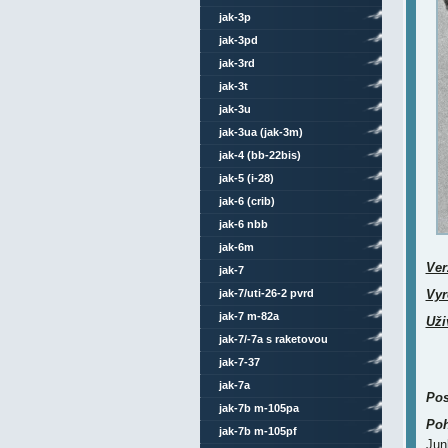
jak-3p
jak-3pd
jak-3rd
jak-3t
jak-3u
jak-3ua (jak-3m)
jak-4 (bb-22bis)
jak-5 (i-28)
jak-6 (crib)
jak-6 nbb
jak-6m
Ver
jak-7
jak-7/uti-26-2 pvrd
Vyr
jak-7 m-82a
Uži
jak-7/-7a s raketovou
výzbrojí
jak-7-37
jak-7a
Pos
jak-7b m-105pa
Poh
jak-7b m-105pf
Jun