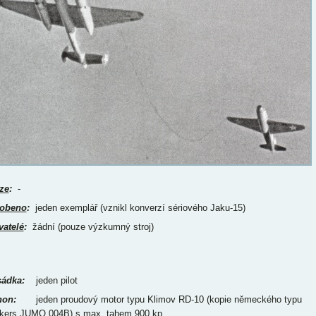
ze
:
-
obeno
:
jeden exemplář (vznikl konverzí sériového Jaku-15)
vatelé
:
žádní (pouze výzkumný stroj)
ádka:
jeden pilot
on:
jeden proudový motor typu Klimov RD-10 (kopie německého typu
kers JUMO 004B) s max. tahem 900 kp