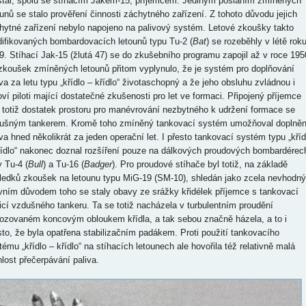
stal, spolu se stíhacím Jakem-15, příjemcem. Jediným posláním zmíněných
ounů se stalo prověření činnosti záchytného zařízení. Z tohoto důvodu jejich
hytné zařízení nebylo napojeno na palivový systém. Letové zkoušky takto
ifikovaných bombardovacích letounů typu Tu-2 (
Bat
) se rozeběhly v létě rok
9. Stíhací Jak-15 (žlutá 47) se do zkušebního programu zapojil až v roce 195
zkoušek zmíněných letounů přitom vyplynulo, že je systém pro doplňování
iva za letu typu „křídlo – křídlo“ životaschopný a že jeho obsluhu zvládnou i
oví piloti mající dostatečné zkušenosti pro let ve formaci. Připojený příjemce
 totiž dostatek prostoru pro manévrování nezbytného k udržení formace se
ušným tankerem. Kromě toho zmíněný tankovací systém umožňoval doplněn
iva hned několikrát za jeden operační let. I přesto tankovací systém typu „kříd
řídlo“ nakonec doznal rozšíření pouze na dálkových proudových bombardérec
y Tu-4 (
Bull
) a Tu-16 (
Badger
). Pro proudové stíhače byl totiž, na základě
ledků zkoušek na letounu typu MiG-19 (SM-10), shledán jako zcela nevhodný
vním důvodem toho se staly obavy ze srážky křidélek příjemce s tankovací
icí vzdušného tankeru. Ta se totiž nacházela v turbulentním proudění
ozovaném koncovým obloukem křídla, a tak sebou značně házela, a to i
sto, že byla opatřena stabilizačním padákem. Proti použití tankovacího
tému „křídlo – křídlo“ na stíhacích letounech ale hovořila též relativně malá
hlost přečerpávání paliva.