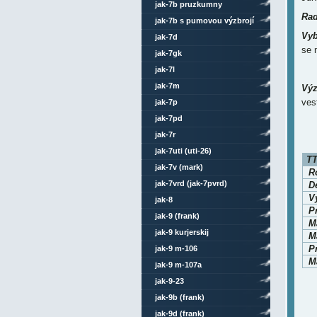
jak-7b pruzkumny
Rad
jak-7b s pumovou výzbrojí
Vyb
jak-7d
se n
jak-7gk
jak-7l
jak-7m
Výz
ves
jak-7p
jak-7pd
jak-7r
jak-7uti (uti-26)
TT
jak-7v (mark)
Ro
jak-7vrd (jak-7pvrd)
D
V
jak-8
P
jak-9 (frank)
M
jak-9 kurjerskij
Ma
P
jak-9 m-106
Ma
jak-9 m-107a
jak-9-23
jak-9b (frank)
jak-9d (frank)