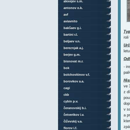
alexejev s.m.
antonov o.k.
avf
aviavnito
bakšaev g.i.
Ty
bartini r.l.
rol
beljaev v.n.
Urč
bereznjak a.j.
letu
berjev g.m.
Odl
bisnovat m.r.
- i
bok
pal
bolchovitinov v.f.
His
borovkov a.a.
ve 
cagi
z d
ckb
pou
cybin p.v.
dop
čeranovskij b.i.
v s
četverikov i.v.
a p
kte
čiževskij v.a.
zpá
florov i.f.