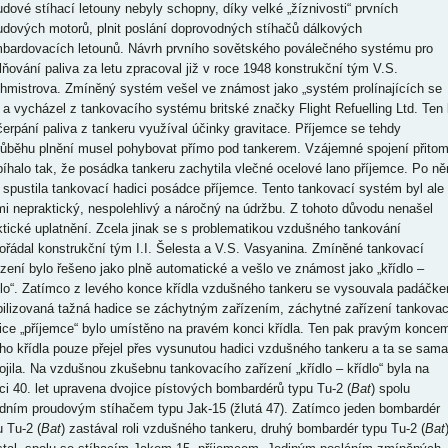
udové stíhací letouny nebyly schopny, díky velké „žíznivosti“ prvních
udových motorů, plnit poslání doprovodných stíhačů dálkových
bardovacích letounů. Návrh prvního sovětského poválečného systému pro
lňování paliva za letu zpracoval již v roce 1948 konstrukční tým V.S.
hmistrova. Zmíněný systém vešel ve známost jako „systém prolínajících se
“ a vycházel z tankovacího systému britské značky Flight Refuelling Ltd. Ten 
čerpání paliva z tankeru využíval účinky gravitace. Příjemce se tehdy
růběhu plnění musel pohybovat přímo pod tankerem. Vzájemné spojení přito
bíhalo tak, že posádka tankeru zachytila vlečné ocelové lano příjemce. Po n
 spustila tankovací hadici posádce příjemce. Tento tankovací systém byl ale
mi nepraktický, nespolehlivý a náročný na údržbu. Z tohoto důvodu nenašel
ktické uplatnění. Zcela jinak se s problematikou vzdušného tankování
ořádal konstrukční tým I.I. Šelesta a V.S. Vasyanina. Zmíněné tankovací
ízení bylo řešeno jako plně automatické a vešlo ve známost jako „křídlo –
dlo“. Zatímco z levého konce křídla vzdušného tankeru se vysouvala padáčk
bilizovaná tažná hadice se záchytným zařízením, záchytné zařízení tankovac
ice „příjemce“ bylo umístěno na pravém konci křídla. Ten pak pravým konce
ho křídla pouze přejel přes vysunutou hadici vzdušného tankeru a ta se sama
pojila. Na vzdušnou zkušebnu tankovacího zařízení „křídlo – křídlo“ byla na
ci 40. let upravena dvojice pístových bombardérů typu Tu-2 (
Bat
) spolu
edním proudovým stíhačem typu Jak-15 (žlutá 47). Zatímco jeden bombardér
u Tu-2 (
Bat
) zastával roli vzdušného tankeru, druhý bombardér typu Tu-2 (
Bat