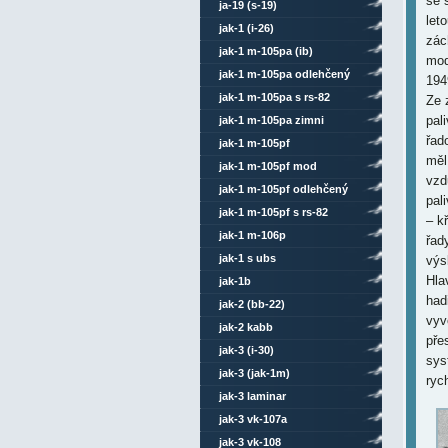
se 
ja-19 (s-19)
let
jak-1 (i-26)
zác
jak-1 m-105pa (ib)
mod
jak-1 m-105pa odlehčený
194
jak-1 m-105pa s rs-82
Ze 
pal
jak-1 m-105pa zimni
řad
jak-1 m-105pf
měl
jak-1 m-105pf mod
vzd
jak-1 m-105pf odlehčený
pal
jak-1 m-105pf s rs-82
– k
jak-1 m-106p
řad
jak-1 s ubs
výs
Hla
jak-1b
had
jak-2 (bb-22)
vyv
jak-2 kabb
pře
jak-3 (i-30)
sys
jak-3 (jak-1m)
ryc
jak-3 laminar
jak-3 vk-107a
jak-3 vk-108