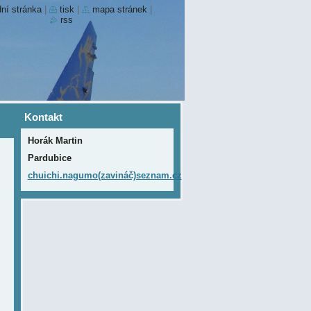
ní stránka
|
tisk
|
mapa stránek
|
rss
Kontakt
Horák Martin
Pardubice
chuichi.nagumo(zavináč)seznam.cz