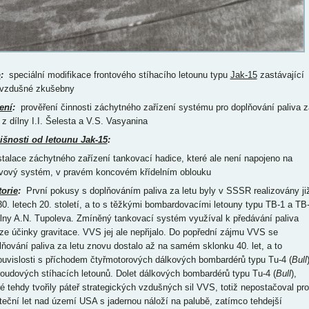
p
:
speciální modifikace frontového stíhacího letounu typu
Jak-15
zastávající
i vzdušné zkušebny
ení
:
prověření činnosti záchytného zařízení systému pro doplňování paliva z
 z dílny I.I. Šelesta a V.S. Vasyanina
išnosti od letounu Jak-15
:
nstalace záchytného zařízení tankovací hadice, které ale není napojeno na
ivový systém, v pravém koncovém křídelním oblouku
torie
:
První pokusy s doplňováním paliva za letu byly v SSSR realizovány ji
30. letech 20. století, a to s těžkými bombardovacími letouny typu TB-1 a TB
ílny A.N. Tupoleva. Zmíněný tankovací systém využíval k předávání paliva
ze účinky gravitace. VVS jej ale nepřijalo. Do popřední zájmu VVS se
lňování paliva za letu znovu dostalo až na samém sklonku 40. let, a to
ouvislosti s příchodem čtyřmotorových dálkových bombardérů typu Tu-4 (
Bull
roudových stíhacích letounů. Dolet dálkových bombardérů typu Tu-4 (
Bull
),
ré tehdy tvořily páteř strategických vzdušných sil VVS, totiž nepostačoval pro
teční let nad území USA s jadernou náloží na palubě, zatímco tehdejší