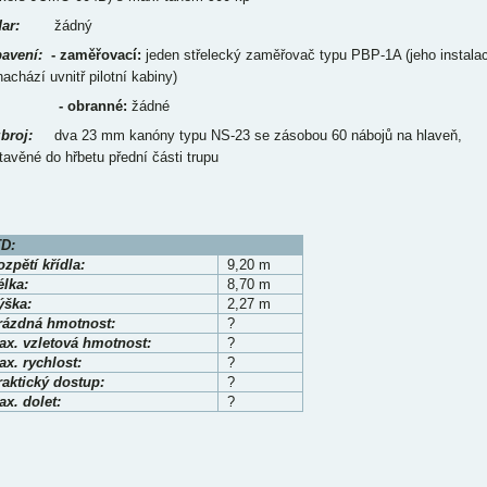
ar:
žádný
avení:
- zaměřovací:
jeden střelecký zaměřovač typu PBP-1A (jeho instala
achází uvnitř pilotní kabiny)
- obranné:
žádné
broj:
dva 23 mm kanóny typu NS-23 se zásobou 60 nábojů na hlaveň,
tavěné do hřbetu přední části trupu
D:
zpětí křídla:
9,20 m
élka:
8,70 m
ýška:
2,27 m
rázdná hmotnost:
?
ax. vzletová hmotnost:
?
x. rychlost:
?
raktický dostup:
?
x. dolet:
?