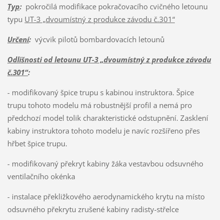
Typ
:
pokročilá modifikace pokračovacího cvičného letounu
typu
UT-3 „dvoumístný z produkce závodu č.301“
Určení
:
výcvik pilotů bombardovacích letounů
Odlišnosti od letounu UT-3 „dvoumístný z produkce závodu
č.301“
:
- modifikovaný špice trupu s kabinou instruktora. Špice
trupu tohoto modelu má robustnější profil a nemá pro
předchozí model tolik charakteristické odstupnění. Zasklení
kabiny instruktora tohoto modelu je navíc rozšířeno přes
hřbet špice trupu.
- modifikovaný překryt kabiny žáka vestavbou odsuvného
ventilačního okénka
- instalace překližkového aerodynamického krytu na místo
odsuvného překrytu zrušené kabiny radisty-střelce