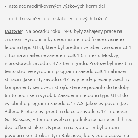
- instalace modifikovaných výškových kormidel
- modifikované vrtule instalací vrtulových kuželů
Historie
:
Na počátku roku 1940 byly zahájeny práce na
zřizování výrobní linky dvoumístné modifikace cvičného
letounu typu UT-3, který byl předtím vyráběn závodem č.81
z Tušina a následně závodem č.301 Chimek u Moskvy,
v prostorách závodu č.47 z Leningradu. Protože byl mezitím
tento stroj ve výrobním programu závodu č.301 nahrazen
stíhacím Jakem-1, závodu č.47 byly tehdy předány všechny
komponenty sériových strojů, které se podařilo do té doby
tímto podnikem vyrobit. Zaváděním letounu typu UT-3 do
výrobního programu závodu č.47 A.S. Jakovlev pověřil J.G.
Adlera. Protože byl předtím do čela závodu č.47 jmenován
G.I. Bakšaev, v tomto nevelkém podniku se náhle ocitli hned
dva šéfkonstruktéři. K pracím na typu UT-3 byl přitom
povolán i konstrukční tým Bakšaeva, který zde pracoval na