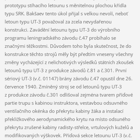
prototypu stíhacího letounu s měnitelnou plochou křídla
typu SRK. Bakšaev tento úkol přijal s velkou nevolí, neboť
letoun typu UT-3 považoval za zcela nevydařenou
konstrukci. Zavádění letounu typu UT-3 do výrobního
programu leningradského závodu č.47 probíhalo se
značnými těžkostmi. Důvodem toho byla skutečnost, že do
konstrukce těchto strojů měly být předtím vneseny všechny
změny vycházející z nelichotivých výsledků státních zkoušek
letounů typu UT-3 z produkce závodů č.81 a č.301. První
sériový UT-3 (v.č. 01147) brány závodu č.47 opustil dne 26.
července 1940. Zmíněný stroj se od letounů typu UT-3
z produkce závodu č.301 odlišoval zejména tvarem příďové
partie trupu s kabinou instruktora, vestavbou odsuvného
ventilačního okénka do překrytu kabiny žáka a instalací
překližkového aerodynamického krytu na místo odsuného
překrytu zrušené kabiny radisty-střelce, vrtulových kuželů a
modifikovaných výškovek. Příďová sekce letounu UT-3 (v.č.