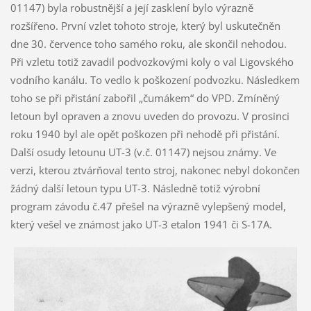
01147) byla robustnější a její zasklení bylo výrazně
rozšířeno. První vzlet tohoto stroje, který byl uskutečněn
dne 30. července toho samého roku, ale skončil nehodou.
Při vzletu totiž zavadil podvozkovými koly o val Ligovského
vodního kanálu. To vedlo k poškození podvozku. Následkem
toho se při přistání zabořil „čumákem“ do VPD. Zmíněný
letoun byl opraven a znovu uveden do provozu. V prosinci
roku 1940 byl ale opět poškozen při nehodě při přistání.
Další osudy letounu UT-3 (v.č. 01147) nejsou známy. Ve
verzi, kterou ztvárňoval tento stroj, nakonec nebyl dokončen
žádný další letoun typu UT-3. Následně totiž výrobní
program závodu č.47 přešel na výrazně vylepšený model,
který vešel ve známost jako UT-3 etalon 1941 či S-17A.