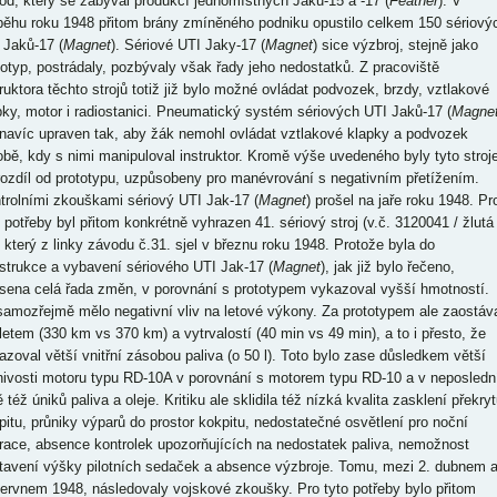
od, který se zabýval produkcí jednomístných Jaků-15 a -17 (
Feather
). V
běhu roku 1948 přitom brány zmíněného podniku opustilo celkem 150 sériový
 Jaků-17 (
Magnet
). Sériové UTI Jaky-17 (
Magnet
) sice výzbroj, stejně jako
totyp, postrádaly, pozbývaly však řady jeho nedostatků. Z pracoviště
truktora těchto strojů totiž již bylo možné ovládat podvozek, brzdy, vztlakové
pky, motor i radiostanici. Pneumatický systém sériových UTI Jaků-17 (
Magne
 navíc upraven tak, aby žák nemohl ovládat vztlakové klapky a podvozek
obě, kdy s nimi manipuloval instruktor. Kromě výše uvedeného byly tyto stroje
rozdíl od prototypu, uzpůsobeny pro manévrování s negativním přetížením.
trolními zkouškami sériový UTI Jak-17 (
Magnet
) prošel na jaře roku 1948. Pr
o potřeby byl přitom konkrétně vyhrazen 41. sériový stroj (v.č. 3120041 / žlutá
, který z linky závodu č.31. sjel v březnu roku 1948. Protože byla do
strukce a vybavení sériového UTI Jak-17 (
Magnet
), jak již bylo řečeno,
sena celá řada změn, v porovnání s prototypem vykazoval vyšší hmotností.
samozřejmě mělo negativní vliv na letové výkony. Za prototypem ale zaostáv
oletem (330 km vs 370 km) a vytrvalostí (40 min vs 49 min), a to i přesto, že
azoval větší vnitřní zásobou paliva (o 50 l). Toto bylo zase důsledkem větší
nivosti motoru typu RD-10A v porovnání s motorem typu RD-10 a v neposledn
 též úniků paliva a oleje. Kritiku ale sklidila též nízká kvalita zasklení překry
pitu, průniky výparů do prostor kokpitu, nedostatečné osvětlení pro noční
race, absence kontrolek upozorňujících na nedostatek paliva, nemožnost
tavení výšky pilotních sedaček a absence výzbroje. Tomu, mezi 2. dubnem 
červnem 1948, následovaly vojskové zkoušky. Pro tyto potřeby bylo přitom