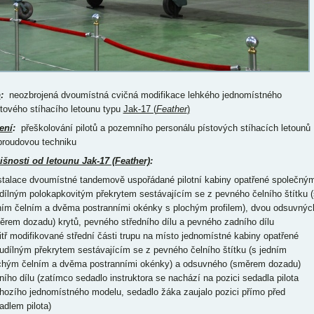
p
:
neozbrojená dvoumístná cvičná modifikace lehkého jednomístného
ntového stíhacího letounu typu
Jak-17 (
Feather
)
ení
:
přeškolování pilotů a pozemního personálu pístových stíhacích letounů
proudovou techniku
išnosti od letounu Jak-17 (Feather)
:
nstalace dvoumístné tandemově uspořádané pilotní kabiny opatřené společný
idílným polokapkovitým překrytem sestávajícím se z pevného čelního štítku (
ním čelním a dvěma postranními okénky s plochým profilem), dvou odsuvnýc
ěrem dozadu) krytů, pevného středního dílu a pevného zadního dílu
itř modifikované střední části trupu na místo jednomístné kabiny opatřené
udílným překrytem sestávajícím se z pevného čelního štítku (s jedním
chým čelním a dvěma postranními okénky) a odsuvného (směrem dozadu)
ního dílu (zatímco sedadlo instruktora se nachází na pozici sedadla pilota
hozího jednomístného modelu, sedadlo žáka zaujalo pozici přímo před
adlem pilota)