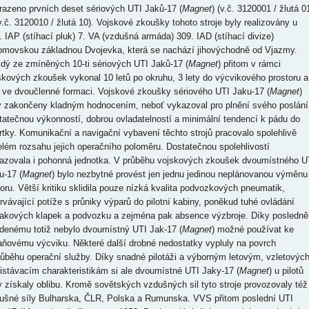
razeno prvních deset sériových UTI Jaků-17 (
Magnet
) (v.č. 3120001 / žlutá 0
v.č. 3120010 / žlutá 10). Vojskové zkoušky tohoto stroje byly realizovány u
. IAP (stíhací pluk) 7. VA (vzdušná armáda) 309. IAD (stíhací divize)
omovskou základnou Dvojevka, která se nachází jihovýchodně od Vjazmy.
dý ze zmíněných 10-ti sériových UTI Jaků-17 (
Magnet
) přitom v rámci
skových zkoušek vykonal 10 letů po okruhu, 3 lety do výcvikového prostoru a
y ve dvoučlenné formaci. Vojskové zkoušky sériového UTI Jaku-17 (
Magnet
)
y zakončeny kladným hodnocením, neboť vykazoval pro plnění svého poslání
tatečnou výkonností, dobrou ovladatelností a minimální tendencí k pádu do
rtky. Komunikační a navigační vybavení těchto strojů pracovalo spolehlivě
elém rozsahu jejich operačního poloměru. Dostatečnou spolehlivostí
azovala i pohonná jednotka. V průběhu vojskových zkoušek dvoumístného U
u-17 (
Magnet
) bylo nezbytné provést jen jednu jedinou neplánovanou výměnu
oru. Větší kritiku sklidila pouze nízká kvalita podvozkových pneumatik,
trvávající potíže s průniky výparů do pilotní kabiny, poněkud tuhé ovládání
lakových klapek a podvozku a zejména pak absence výzbroje. Díky posledně
denému totiž nebylo dvoumístný UTI Jak-17 (
Magnet
) možné používat ke
aňovému výcviku. Některé další drobné nedostatky vypluly na povrch
růběhu operační služby. Díky snadné pilotáži a výborným letovým, vzletovýc
řistávacím charakteristikám si ale dvoumístné UTI Jaky-17 (
Magnet
) u pilotů
y získaly oblibu. Kromě sovětských vzdušných sil tyto stroje provozovaly též
ušné síly Bulharska, ČLR, Polska a Rumunska. VVS přitom poslední UTI