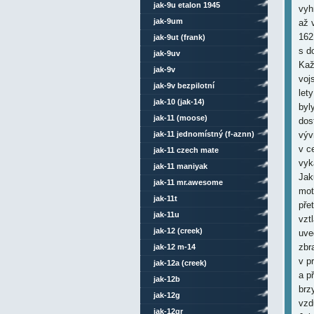
jak-9u etalon 1945
vyh
jak-9um
až 
162
jak-9ut (frank)
s d
jak-9uv
Kaž
jak-9v
voj
jak-9v bezpilotní
let
jak-10 (jak-14)
byl
jak-11 (moose)
dos
jak-11 jednomístný (f-aznn)
výv
v c
jak-11 czech mate
vyk
jak-11 maniyak
Jak
jak-11 mr.awesome
mot
jak-11t
pře
jak-11u
vzt
jak-12 (creek)
uve
zbr
jak-12 m-14
v p
jak-12a (creek)
a p
jak-12b
brz
jak-12g
vzd
jak-12gr