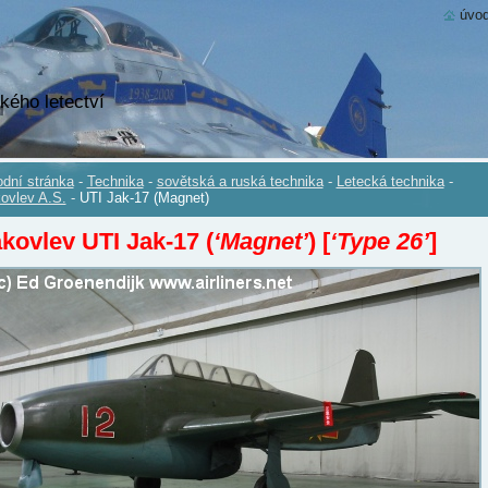
úvod
kého letectví
dní stránka
-
Technika
-
sovětská a ruská technika
-
Letecká technika
-
ovlev A.S.
-
UTI Jak-17 (Magnet)
kovlev UTI Jak-17 (
‘Magnet’
)
[
‘Type 26’
]