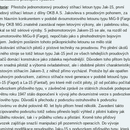
torie
:
Přestože jednomotorový proudový stíhací letoun typu Jak-15, první
udový stíhací letoun z dílny OKB A.S. Jakovleva s proudovým pohonem, za
m hlavním konkurentem v podobě dvoumotorového letounu typu MiG-9 (
Farg
ílny OKB MiG znatelně zaostával nejen letovými výkony, ale i palebnou silou,
kal se též sériové výroby. S jednomotorovým Jakem-15 se ale, na rozdíl od
umotorového MiGu-9 (
Fargo
), nepočítalo jako s plnohodnotným bojovým
ojem. Jediným posláním tohoto průkopnického letounu se mělo stát
školování stíhacích pilotů z pístové techniky na proudovou. Pro plnění úkolů
čného stroje se totiž letoun typu Jak-15 jevil ze všech tehdejších proudových
hačů domácí konstrukce jako zdaleka nejvhodnější. Důvodem toho přitom byl
en snadná pilotáž a výborná ovladatelnost, ale i obdobné pilotní charakteristik
ístovým stíhacím Jakem-3, z něhož přímo vycházel. Protože byl ale opatřen
ruhovým podvozkem, zatímco stíhače nové generace v podobě letounů typu
-15 (
Fagot
) a La-15 (
Fantail
), pro které měl cvičit piloty, již od počátku počíta
odvozkem příďového typu, v závěrečné zprávě ze státních zkoušek podepsa
větnu roku 1947 stálo doporučení k vývoji jeho dvoumístné verze s podvozk
ďového typu. Důvodů k přechodu z podvozku ostruhového k podvozku
ďovému ve druhé polovině 40. let bylo přitom hned několik. Zavedení takto
cipovaného podvozku totiž sebou přineslo lepší výhled z pilotní kabiny jak
růběhu rolování, tak i v průběhu vzletu a přistání. Kromě toho příďový
vozek zajišťuje snazší manipulaci při pozemních operacích. Do vývoje
umístné modifikace proudového Jaku-15 s podvozkem příďového typu, která