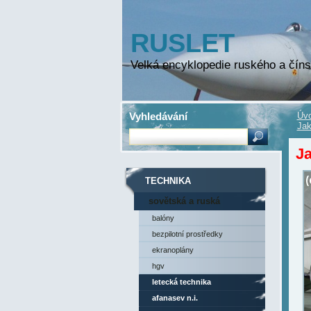
RUSLET
Velká encyklopedie ruského a číns
Vyhledávání
Úvo
Jak
Ja
TECHNIKA
sovětská a ruská
technika
balóny
bezpilotní prostředky
ekranoplány
hgv
letecká technika
afanasev n.i.