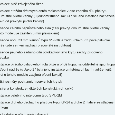
nstalace plně zdvojeného řízení
nstalace stožáru drátových antén radiostanice v ose zadního dílu překrytu
umístné pilotní kabiny (u jednomístného Jaku-17 se jeho instalace nacházela
avo od překrytu pilotní kabiny)
bsence čelního neprůstřelného skla (celý překryt dvoumístné pilotní kabiny
oto modelu je zasklen 5 mm plexisklem)
bsence obou 23 mm kanónů typu NS-23K a zadní (hlavní) trupové palivové
rže (zde se nyní nachází pracoviště instruktora)
bsence pevného zadního dílu polokapkovitého krytu šachty příďového
vozku
stalace plnícího palivového hrdla blíže u přídě trupu, na oddělitelné špici trupu
třební nádrže (u Jaku-17 byla jeho instalace umístěna u hlavní nádrže, jejíž
ici u tohoto modelu zaujímá přední kokpit)
ětší rozměry postranních servisních krytek
esílená konstrukce některých konstrukčních celků
nstalace palubního intercomu typu SPU-2M
nstalace druhého dýchacího přístroje typu KP-14 a druhé 2 l lahve se stlačený
líkem
jednodušené přístrojové vybavení