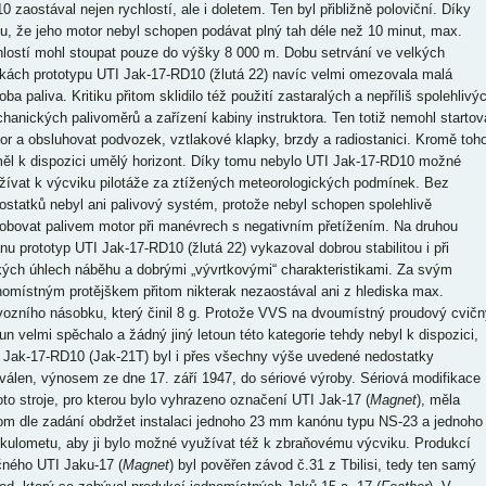
0 zaostával nejen rychlostí, ale i doletem. Ten byl přibližně poloviční. Díky
u, že jeho motor nebyl schopen podávat plný tah déle než 10 minut, max.
hlostí mohl stoupat pouze do výšky 8 000 m. Dobu setrvání ve velkých
kách prototypu UTI Jak-17-RD10 (žlutá 22) navíc velmi omezovala malá
ba paliva. Kritiku přitom sklidilo též použití zastaralých a nepříliš spolehlivý
hanických palivoměrů a zařízení kabiny instruktora. Ten totiž nemohl startov
or a obsluhovat podvozek, vztlakové klapky, brzdy a radiostanici. Kromě toh
ěl k dispozici umělý horizont. Díky tomu nebylo UTI Jak-17-RD10 možné
žívat k výcviku pilotáže za ztížených meteorologických podmínek. Bez
ostatků nebyl ani palivový systém, protože nebyl schopen spolehlivě
obovat palivem motor při manévrech s negativním přetížením. Na druhou
anu prototyp UTI Jak-17-RD10 (žlutá 22) vykazoval dobrou stabilitou i při
kých úhlech náběhu a dobrými „vývrtkovými“ charakteristikami. Za svým
nomístným protějškem přitom nikterak nezaostával ani z hlediska max.
vozního násobku, který činil 8 g. Protože VVS na dvoumístný proudový cvičn
oun velmi spěchalo a žádný jiný letoun této kategorie tehdy nebyl k dispozici,
 Jak-17-RD10 (Jak-21T) byl i přes všechny výše uvedené nedostatky
válen, výnosem ze dne 17. září 1947, do sériové výroby. Sériová modifikace
oto stroje, pro kterou bylo vyhrazeno označení UTI Jak-17 (
Magnet
), měla
tom dle zadání obdržet instalaci jednoho 23 mm kanónu typu NS-23 a jednoho
okulometu, aby ji bylo možné využívat též k zbraňovému výcviku. Produkcí
čného UTI Jaku-17 (
Magnet
) byl pověřen závod č.31 z Tbilisi, tedy ten samý