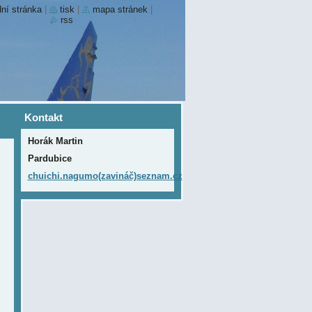
ní stránka
|
tisk
|
mapa stránek
|
rss
Kontakt
Horák Martin
Pardubice
chuichi.nagumo(zavináč)seznam.cz