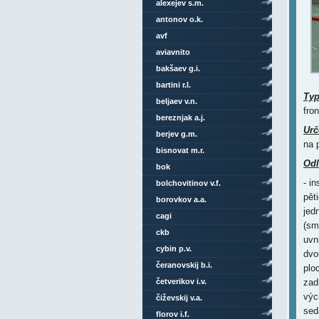
alexejev s.m.
antonov o.k.
avf
aviavnito
bakšaev g.i.
bartini r.l.
Ty
beljaev v.n.
fro
bereznjak a.j.
Urč
berjev g.m.
na 
bisnovat m.r.
Odl
bok
- i
bolchovitinov v.f.
pět
borovkov a.a.
jed
cagi
(sm
ckb
uvn
cybin p.v.
dvo
čeranovskij b.i.
plo
četverikov i.v.
zad
výc
čiževskij v.a.
sed
florov i.f.