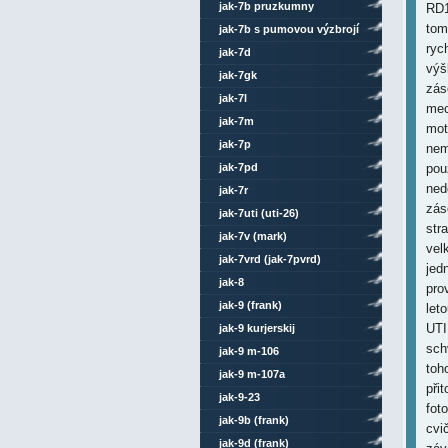
jak-7b pruzkumny
RD1
tom
jak-7b s pumovou výzbrojí
ryc
jak-7d
výš
jak-7gk
záso
jak-7l
mec
jak-7m
mot
jak-7p
nem
jak-7pd
pou
ned
jak-7r
zás
jak-7uti (uti-26)
str
jak-7v (mark)
vel
jak-7vrd (jak-7pvrd)
jed
jak-8
pro
jak-9 (frank)
let
UTI
jak-9 kurjerskij
sch
jak-9 m-106
toh
jak-9 m-107a
při
jak-9-23
fot
jak-9b (frank)
cvi
jak-9d (frank)