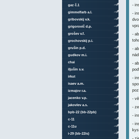
- i
gaz č.1
gimmelfarb a.l.
- i
dvo
gribovskij v.k.
vpr
grigorovič d.p.
grošev v.f.
- a
toh
grochovskij p.i.
grušin p.d.
- a
nád
gudkov m.i.
chai
- a
pod
iljušin s.v.
irkut
- in
isaev a.m.
spo
poz
izmajov r.a.
jacenko v.p.
- v
jakovlev a.s.
- z
bpb-22 (bb-22pb)
- i
c-11
- i
c-11u
kys
i-29 (bb-22is)
- z