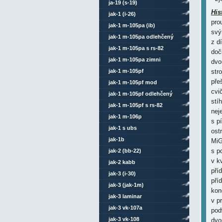
ja-19 (s-19)
His
jak-1 (i-26)
pro
jak-1 m-105pa (ib)
svý
jak-1 m-105pa odlehčený
z d
jak-1 m-105pa s rs-82
doč
jak-1 m-105pa zimni
dvo
jak-1 m-105pf
str
pře
jak-1 m-105pf mod
cvi
jak-1 m-105pf odlehčený
stí
jak-1 m-105pf s rs-82
nej
jak-1 m-106p
s p
jak-1 s ubs
ost
jak-1b
MiG
s p
jak-2 (bb-22)
v k
jak-2 kabb
pří
jak-3 (i-30)
pří
jak-3 (jak-1m)
kon
jak-3 laminar
v p
jak-3 vk-107a
pod
jak-3 vk-108
dvo