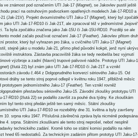
la ve známost pod označením UTI Jak-17 (
Magnet
), se Jakovlev pustil ještě
chodu prací na ostruhovým podvozkem opatřených modelech Jak-17-RD10 a
-21 (Jak-21V). Projekt dvoumístného UTI Jaku-17 (
Magnet
), který byl zpočát
m jako UTI Jak-17-RD10 či Jak-21T, ale zpracoval též v jednomístné „bojové
zi. Ta byla zpočátku značena jako Jak-15U či Jak-15U-RD10. Později se ale
 tento model začalo používat označení Jak-17 (
Feather
). Jakovlev přitom dru
otní prostor, který byl vyhrazen pro žáka, u cvičného UTI Jaku-17 (
Magnet
)
stil, stejně jako u modelu Jak-21, přímo před původní kokpit, jenž nyní ukrýva
coviště instruktora. Zástavba pracoviště žáka se tedy neobešla bez vyjmutí
ónové výzbroje a zadní (hlavní) trupové palivové nádrže. Prototyp UTI Jaku-
gnet
) (žlutá 22) byl znám jako UTI Jak-17-RD10 či Jak-21T a vznikl
rostorách závodu č.464 z Dolgoprudného konverzí sériového Jaku-15. Od
etové dráhy se tento stroj poprvé odlepil v květnu roku 1947, přibližně měsíc
d prototypem jednomístného Jaku-17 (
Feather
). Ten vznikl rovněž
olgoprudném přestavbou sériového Jaku-15. Závodní zkoušky prototypu UTI
u-17-RD10 (žlutá 22) se podařilo završit za pouhé dva týdny. Ke zkouškám
tním byl tento stroj předán ještě ten samý měsíc. Státní zkoušky
umístného UTI Jaku-17-RD10 se rozeběhly dne 31. května a byly završeny
m 10. srpna roku 1947. Příslušná závěrečná zpráva byla nicméně podepsána
 dne 4. srpna. Státními zkouškami ale tento stroj neprošel, neboť nesplnil
adavky technického zadání. Kromě toho se státní komisi podařilo na něm
ézt hned 65 nedostatků. Za technickým zadáním přitom prototyp UTI Jaku-17