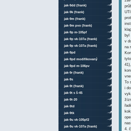
záv
jak-9dd (frank)
prů
UTI
jak-9k (frank)
pro
jak-9m (frank)
ins
jak-9m pvo (frank)
kla
jak-9p m-105pf
byl
jak-9p vk-107a (frank)
v d
jak-9p vk-107a (frank)
na 
celokovový
jak-9pd
Kon
tyt
jak-9pd modifikovaný
41)
jak-9pd m-106pv
kon
jak-9r (frank)
vne
jak-9s
To 
jak-9t (frank)
i d
jak-9t s š-45
vyk
žíz
jak-9t-20
řadě
jak-9td
kok
jak-9tk
ope
jak-9u vk-105pf2
nas
jak-9u vk-107a (frank)
4. 