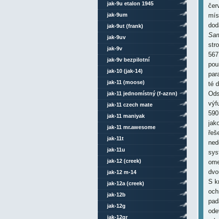
jak-9u etalon 1945
čer
jak-9um
mís
dod
jak-9ut (frank)
Sam
jak-9uv
str
jak-9v
567
jak-9v bezpilotní
pou
jak-10 (jak-14)
par
jak-11 (moose)
té 
Ods
jak-11 jednomístný (f-aznn)
výf
jak-11 czech mate
590
jak-11 maniyak
jak
jak-11 mr.awesome
řeš
jak-11t
ned
jak-11u
sys
jak-12 (creek)
ome
dvo
jak-12 m-14
S k
jak-12a (creek)
och
jak-12b
pad
jak-12g
ode
jak-12gr