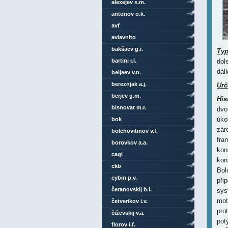
alexejev s.m.
antonov o.k.
avf
aviavnito
bakšaev g.i.
Ty
bartini r.l.
dol
dál
beljaev v.n.
bereznjak a.j.
Urč
berjev g.m.
His
bisnovat m.r.
dvo
úko
bok
zár
bolchovitinov v.f.
fra
borovkov a.a.
kon
cagi
kon
ckb
Bol
cybin p.v.
při
čeranovskij b.i.
sys
mot
četverikov i.v.
pro
čiževskij v.a.
pot
florov i.f.