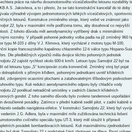
Šechtera práce na návrhu dvoumotorového víceúčelového letounu rozeběhly t
KB A.S. Jakovleva, a to i přesto, že se tato konstrukční kancelář do té doby
ývala výhradně vývojem jednomotorových lehkých víceúčelových, sportovní
vičných letounů. Konstrukce zmíněného stroje, který vešel ve známost jako
oljot 22
, byla v maximální míře podřízena tomu, aby dosahoval co nejvyšší
hlosti. Z tohoto důvodu měl aerodynamicky vytříbený drak s minimálními
nými rozměry. V případě pohonné jednotky volba padla na již zmíněný 960 h
or typu M-103 z dílny V.J. Klimova, který vycházel z motoru typu M-100,
enční kopie francouzského kapalinou chlazeného 12-ti válce typu Hispano-Sui
brs. Dle předběžných výpočtů měla dvojice těchto pohonných jednotek
oljotu 22
zajistit rychlost okolo 600-ti km/h. Letoun typu
Samoljot 22
byl na
díl od letounu typu „S“ koncipován zcela konvenčně. Zmíněný stroj byl pojat
o dolnoplošník s přímým křídlem, pohonnými jednotkami uvnitř křídelních
dol, zdvojenými ocasními plochami a zatahovatelným tříbodovým podvozke
ruhového typu. Kuli redukci aerodynamického odporu byly chladiče vody
oljotu 22
poněkud netradičně umístěny v zadních částech křídelních
orových gondol. Z toho samého důvodu bylo zvoleno tandemové uspořádání
in dvoučlenné posádky. Zatímco v přední kabině seděl pilot, v zadní kabině s
házelo sedadlo navigátora-střelce. V konstrukci
Samoljotu 22
, který byl vyvíj
 vedením J.G. Adlera, byla v maximální míře zužitkována technická řešení
umotorového cvičného speciálu typu UT-3, který měl sloužit k přípravě
pletních posádek bombardovacích letounů. Kuli maximálnímu zjednodušení
oby byl drak
Samoljotu 22
z podstatné části zhotoven ze dřeva. První výkres