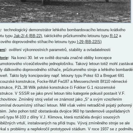
p
:
technologický demonstrátor lehkého bombardovacího letounu krátkého
etu typu
Jak-2/-4 (BB-22)
, taktického průzkumného letounu typu
R-12
a
kového doprovodného stíhacího letounu typu
I-29 (BB-22IS)
ení
:
ověření výkonnostních parametrů, stability a ovladatelnosti
torie
:
Na konci 30. let ve světě doznala značné obliby koncepce
umotorového víceúčelového jednoplošníku. Takový letoun totiž mohl zastáva
ly dálkového doprovodného stíhače, průzkumného stroje a lehkého bombardé
oveň. Takto byly koncipovány např. letouny typu Potez 63 a Breguet 691
ncouzské konstrukce, Focke-Wulf Fw187 a Messerschmitt Bf110 německé
strukce, PZL.38 Wilk polské konstrukce či Fokker G.1 nizozemské
strukce. V SSSR se jako první letoun této kategorie pokusil postavit V.F.
chovitinov. Zmíněný stroj vešel ve známost jako „S“ a svým vzezřením
pomínal dvoumístný stíhací letoun. Měl však velmi netradičně pojatý pohonný
tém. Jeho pohon totiž obstarávala dvojice 960 hp tandemově uspořádaných
orů typu M-103 z dílny V.J. Klimova, která roztáčela dvojici souosých
tiběžných vrtulí, instalovaných na přídi trupu. Vývoj zmíněného stroje se ale
ýkal s problémy a nepřekročil prototypové stádium. V roce 1937 se z podmět