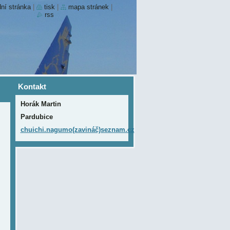
ní stránka
|
tisk
|
mapa stránek
|
rss
Kontakt
Horák Martin
Pardubice
chuichi.nagumo(zavináč)seznam.cz