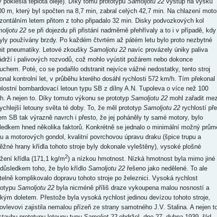
y poklesla teplota oleje). Díky tomu prototypu
Samoljotu 22
výstup na výšku
00 m, který byl spočten na 8,7 min, zabral celých 42,7 min. Na chlazení moto
izontálním letem přitom z toho připadalo 32 min. Disky podvozkových kol
oljotu 22
se při dojezdu při přistání nadměrně přehřívaly a to i v případě, kdy
yly používány brzdy. Po každém čtvrtém až pátém letu bylo proto nezbytné
it pneumatiky. Letové zkoušky
Samoljotu 22
navíc provázely úniky paliva
ádrží i palivových rozvodů, což mohlo vyústit požárem nebo dokonce
uchem. Poté, co se podařilo odstranit nejvíce vážné nedostatky, tento stroj
onal kontrolní let, v průběhu kterého dosáhl rychlosti 572 km/h. Tím překonal
hlostní bombardovací letoun typu SB z dílny A.N. Tupoleva o více než 100
h. A nejen to. Díky tomuto výkonu se prototyp
Samoljotu 22
mohl zařadit mez
rychlejší letouny světa té doby. To, že měl prototyp
Samoljotu 22
rychlostí př
em SB tak výrazně navrch i přesto, že jej poháněly ty samé motory, bylo
ledkem hned několika faktorů. Konkrétně se jednalo o minimální možný prům
pu a motorových gondol, kvalitní povrchovou úpravu draku (špice trupu a
ěžné hrany křídla tohoto stroje byly dokonale vyleštěny), vysoké plošné
2
ížení křídla (171,1 kg/m
) a nízkou hmotnost. Nízká hmotnost byla mimo jiné
 důsledkem toho, že bylo křídlo
Samoljotu 22
řešeno jako nedělené. To ale
telně komplikovalo dopravu tohoto stroje po železnici. Vysoká rychlost
totypu
Samoljotu 22
byla nicméně příliš draze vykoupena malou nosností a
tkým doletem. Přestože byla vysoká rychlost jedinou devízou tohoto stroje,
ovlevovi zajistila nemalou přízeň ze strany samotného J.V. Stalina. A nejen to
stavbu prototypu letounu typu
Samoljot 22
obdržel, dne 27. dubna 1939, řád