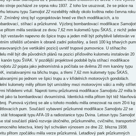
oto stroje pocházel ze srpna roku 1937. Z toho lze usuzovat, že se práce na
rhu letounu typu
Samoljot 22
rozeběhly někdy okolo května nebo června roku
7. Zmíněný stroj byl vyprojektován hned ve třech modifikacích, a to
bardovací, stíhací a průzkumné. Výzbroj bombardovací modifikace
Samoljot
se přitom měla sestávat ze dvou 7,62 mm kulometů typu ŠKAS, z nichž jede
 být vestavěn napevno do špice trupu a jeden měl být pohyblivě lafetován ve
etním střelišti určeném k obraně zadní polosféry, a šesti 100 kg trhavých pum
pravovaných (ve vertikální pozici) uvnitř trupové pumovnice. U stíhacího
elu měl být dle původních plánů na pozici příďového kulometu instalován 20
kanón typu ŠVAK. V pozdější projektové podobě byla stíhací modifikace
oljotu 22
pojata jako jednomístná a počítala se dvěma 20 mm kanóny typu
K, instalovanými na břichu trupu, a třemi 7,62 mm kulomety typu ŠKAS,
talovanými po jednom ve špici trupu a v křídelních motorových gondolách.
delní kulomety měly přitom být umístěny mezi motorovými válci a měly střílet
ými hřídelemi vrtulí. Naproti tomu průzkumná modifikace
Samoljotu 22
měla b
jně jako ta bombardovací dvoumístná. Identická měla přitom být též hlavňová
broj. Pumová výzbroj se ale u tohoto modelu měla omezovat na osm 20-ti kg
ětlovacích pum. Součástí vybavení průzkumné modifikace
Samoljotu 22
se
 stát fotoaparát typu AFA-19 a radiostanice typu Dvina. Letoun typu
Samoljot
e stal součástí plánů rozvoje útočného, průzkumného, cvičného, transportní
omocného letectva, který byl schválen výnosem ze dne 22. března 1938.
oritu přitom zpočátku měla verze průzkumná. Letadlový park průzkumných