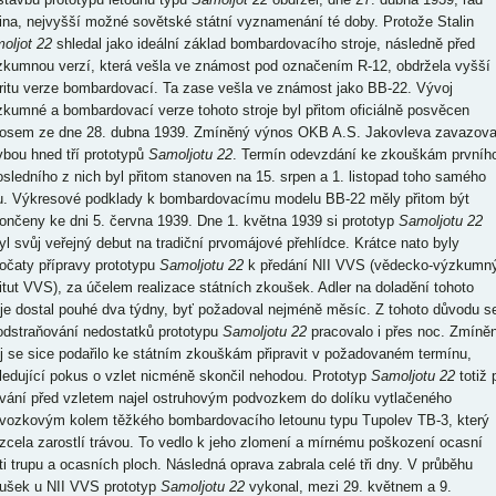
ina, nejvyšší možné sovětské státní vyznamenání té doby. Protože Stalin
oljot 22
shledal jako ideální základ bombardovacího stroje, následně před
zkumnou verzí, která vešla ve známost pod označením R-12, obdržela vyšší
oritu verze bombardovací. Ta zase vešla ve známost jako BB-22. Vývoj
zkumné a bombardovací verze tohoto stroje byl přitom oficiálně posvěcen
osem ze dne 28. dubna 1939. Zmíněný výnos OKB A.S. Jakovleva zavazova
vbou hned tří prototypů
Samoljotu 22
. Termín odevzdání ke zkouškám prvníh
osledního z nich byl přitom stanoven na 15. srpen a 1. listopad toho samého
u. Výkresové podklady k bombardovacímu modelu BB-22 měly přitom být
ončeny ke dni 5. června 1939. Dne 1. května 1939 si prototyp
Samoljotu 22
yl svůj veřejný debut na tradiční prvomájové přehlídce. Krátce nato byly
očaty přípravy prototypu
Samoljotu 22
k předání NII VVS (vědecko-výzkumn
titut VVS), za účelem realizace státních zkoušek. Adler na doladění tohoto
oje dostal pouhé dva týdny, byť požadoval nejméně měsíc. Z tohoto důvodu s
odstraňování nedostatků prototypu
Samoljotu 22
pracovalo i přes noc. Zmíně
oj se sice podařilo ke státním zkouškám připravit v požadovaném termínu,
ledující pokus o vzlet nicméně skončil nehodou. Prototyp
Samoljotu 22
totiž p
ování před vzletem najel ostruhovým podvozkem do dolíku vytlačeného
vozkovým kolem těžkého bombardovacího letounu typu Tupolev TB-3, který
 zcela zarostlí trávou. To vedlo k jeho zlomení a mírnému poškození ocasní
ti trupu a ocasních ploch. Následná oprava zabrala celé tři dny. V průběhu
ušek u NII VVS prototyp
Samoljotu 22
vykonal, mezi 29. květnem a 9.