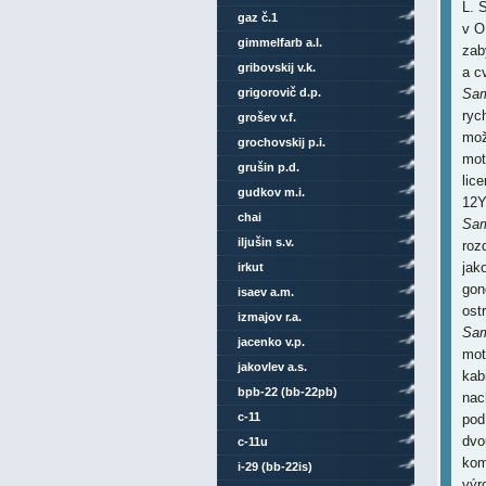
L. 
gaz č.1
v O
gimmelfarb a.l.
zab
gribovskij v.k.
a c
grigorovič d.p.
Sam
ryc
grošev v.f.
mož
grochovskij p.i.
mot
grušin p.d.
lic
gudkov m.i.
12Y
chai
Sam
iljušin s.v.
roz
jak
irkut
gon
isaev a.m.
ost
izmajov r.a.
Sam
jacenko v.p.
mot
jakovlev a.s.
kab
bpb-22 (bb-22pb)
nac
c-11
pod
dvo
c-11u
kom
i-29 (bb-22is)
výr