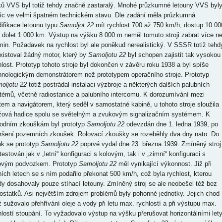
ků VVS byl totiž tehdy značně zastaralý. Mnohé průzkumné letouny VVS byl
íc ve velmi špatném technickém stavu. Dle zadání měla průzkumná
ifikace letounu typu
Samoljot 22
mít rychlost 700 až 750 km/h, dostup 10 00
 dolet 1 000 km. Výstup na výšku 8 000 m neměl tomuto stroji zabrat více n
min. Požadavek na rychlost byl ale poněkud nerealistický. V SSSR totiž tehd
xistoval žádný motor, který by
Samoljotu 22
byl schopen zajistit tak vysokou
hlost. Prototyp tohoto stroje byl dokončen v závěru roku 1938 a byl spíše
hnologickým demonstrátorem než prototypem operačního stroje. Prototyp
oljotu 22
totiž postrádal instalaci výzbroje a některých dalších palubních
témů, včetně radiostanice a palubního intercomu. K dorozumívání mezi
otem a navigátorem, který seděl v samostatné kabině, u tohoto stroje sloužila
žová hadice spolu se světelným a zvukovým signalizačním systémem. K
odním zkouškám byl prototyp
Samoljotu 22
odevzdán dne 1. ledna 1939, po
ršení pozemních zkoušek. Rolovací zkoušky se rozeběhly dva dny nato. Do
ak se prototyp
Samoljotu 22
poprvé vydal dne 23. března 1939. Zmíněný stroj
testován jak v „letní“ konfiguraci s kolovým, tak i v „zimní“ konfiguraci s
ovým podvozkem. Prototyp
Samoljotu 22
měl vynikající výkonnost. Již při
ních letech se s ním podařilo překonat 500 km/h, což byla rychlost, kterou
dy dosahovaly pouze stíhací letouny. Zmíněný stroj se ale neobešel též bez
ostatků. Asi největším zdrojem problémů byly pohonné jednotky. Jejich chod
iž sužovalo přehřívání oleje a vody při letu max. rychlostí a při výstupu max.
hlostí stoupání. To vyžadovalo výstup na výšku přerušovat horizontálními let