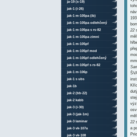
ja-19 (s-19)
toh
jak-1 (i-26)
náv
jak-1 m-105pa (ib)
193
jak-1 m-105pa odlehčený
bom
jak-1 m-105pa s rs-82
22
měl
jak-1 m-105pa zimni
hřb
jak-1 m-105pf
pře
jak-1 m-105pf mod
mod
jak-1 m-105pf odlehčený
mm 
jak-1 m-105pf s rs-82
Sam
jak-1 m-106p
ŠVA
ins
jak-1 s ubs
Kří
jak-1b
dut
jak-2 (bb-22)
ste
jak-2 kabb
výz
jak-3 (i-30)
osv
jak-3 (jak-1m)
měl
jak-3 laminar
22
s
a p
jak-3 vk-107a
Pri
jak-3 vk-108