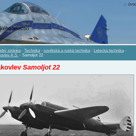
úvod
kého letectví
dní stránka
-
Technika
-
sovětská a ruská technika
-
Letecká technika
-
ovlev A.S.
-
Samoljot 22
akovlev
Samoljot 22