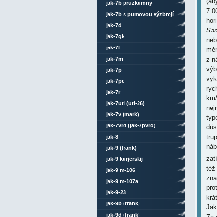
(ab
jak-7b pruzkumny
7 0
jak-7b s pumovou výzbrojí
hor
jak-7d
Sam
jak-7gk
neb
jak-7l
měn
jak-7m
z n
výb
jak-7p
vyk
jak-7pd
ryc
jak-7r
km/
jak-7uti (uti-26)
nej
jak-7v (mark)
typ
jak-7vrd (jak-7pvrd)
důs
tru
jak-8
náb
jak-9 (frank)
zat
jak-9 kurjerskij
též
jak-9 m-106
zna
jak-9 m-107a
pro
jak-9-23
krá
jak-9b (frank)
Jak
jak-9d (frank)
Za 