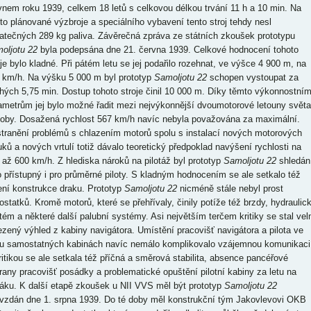
vnem roku 1939, celkem 18 letů s celkovou délkou trvání 11 h a 10 min. Na
to plánované výzbroje a speciálního vybavení tento stroj tehdy nesl
atečných 289 kg paliva. Závěrečná zpráva ze státních zkoušek prototypu
oljotu 22
byla podepsána dne 21. června 1939. Celkové hodnocení tohoto
oje bylo kladné. Při pátém letu se jej podařilo rozehnat, ve výšce 4 900 m, na
 km/h. Na výšku 5 000 m byl prototyp
Samoljotu 22
schopen vystoupat za
hých 5,75 min. Dostup tohoto stroje činil 10 000 m. Díky těmto výkonnostní
ametrům jej bylo možné řadit mezi nejvýkonnější dvoumotorové letouny světa
doby. Dosažená rychlost 567 km/h navíc nebyla považována za maximální.
tranění problémů s chlazením motorů spolu s instalací nových motorových
uků a nových vrtulí totiž dávalo teoretický předpoklad navýšení rychlosti na
 až 600 km/h. Z hlediska nároků na pilotáž byl prototyp
Samoljotu 22
shledán
o přístupný i pro průměrné piloty. S kladným hodnocením se ale setkalo též
ení konstrukce draku. Prototyp
Samoljotu 22
nicméně stále nebyl prost
ostatků. Kromě motorů, které se přehřívaly, činily potíže též brzdy, hydraulic
tém a některé další palubní systémy. Asi největším terčem kritiky se stal vel
zený výhled z kabiny navigátora. Umístění pracovišť navigátora a pilota ve
u samostatných kabinách navíc nemálo komplikovalo vzájemnou komunikaci
ritikou se ale setkala též příčná a směrová stabilita, absence pancéřové
rany pracovišť posádky a problematické opuštění pilotní kabiny za letu na
áku. K další etapě zkoušek u NII VVS měl být prototyp
Samoljotu 22
vzdán dne 1. srpna 1939. Do té doby měl konstrukční tým Jakovlevovi OKB