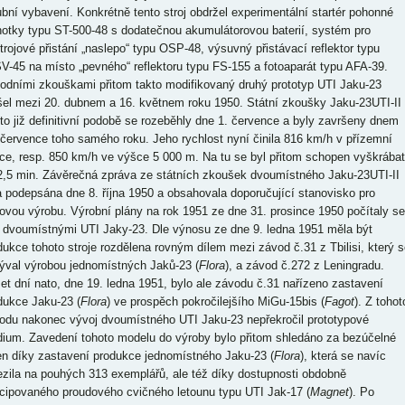
ubní vybavení. Konkrétně tento stroj obdržel experimentální startér pohonné
notky typu ST-500-48 s dodatečnou akumulátorovou baterií, systém pro
strojové přistání „naslepo“ typu OSP-48, výsuvný přistávací reflektor typu
V-45 na místo „pevného“ reflektoru typu FS-155 a fotoaparát typu AFA-39.
odními zkouškami přitom takto modifikovaný druhý prototyp UTI Jaku-23
šel mezi 20. dubnem a 16. květnem roku 1950. Státní zkoušky Jaku-23UTI-II
éto již definitivní podobě se rozeběhly dne 1. července a byly završeny dnem
 července toho samého roku. Jeho rychlost nyní činila 816 km/h v přízemní
ce, resp. 850 km/h ve výšce 5 000 m. Na tu se byl přitom schopen vyškrábat
2,5 min. Závěrečná zpráva ze státních zkoušek dvoumístného Jaku-23UTI-II
a podepsána dne 8. října 1950 a obsahovala doporučující stanovisko pro
iovou výrobu. Výrobní plány na rok 1951 ze dne 31. prosince 1950 počítaly se
 dvoumístnými UTI Jaky-23. Dle výnosu ze dne 9. ledna 1951 měla být
dukce tohoto stroje rozdělena rovným dílem mezi závod č.31 z Tbilisi, který s
ýval výrobou jednomístných Jaků-23 (
Flora
), a závod č.272 z Leningradu.
et dní nato, dne 19. ledna 1951, bylo ale závodu č.31 nařízeno zastavení
dukce Jaku-23 (
Flora
) ve prospěch pokročilejšího MiGu-15bis (
Fagot
). Z tohot
odu nakonec vývoj dvoumístného UTI Jaku-23 nepřekročil prototypové
dium. Zavedení tohoto modelu do výroby bylo přitom shledáno za bezúčelné
en díky zastavení produkce jednomístného Jaku-23 (
Flora
), která se navíc
zila na pouhých 313 exemplářů, ale též díky dostupnosti obdobně
cipovaného proudového cvičného letounu typu UTI Jak-17 (
Magnet
). Po