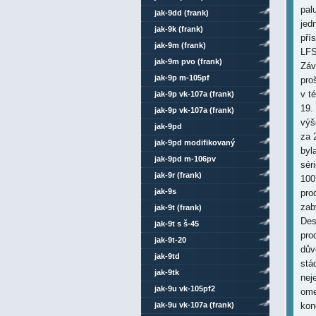
pal
jak-9dd (frank)
jed
jak-9k (frank)
pří
jak-9m (frank)
LFS
jak-9m pvo (frank)
Záv
jak-9p m-105pf
pro
v t
jak-9p vk-107a (frank)
19.
jak-9p vk-107a (frank)
výš
celokovový
jak-9pd
za 
jak-9pd modifikovaný
byl
jak-9pd m-106pv
sér
jak-9r (frank)
100
jak-9s
pro
zab
jak-9t (frank)
Des
jak-9t s š-45
pro
jak-9t-20
dův
jak-9td
stá
jak-9tk
nej
jak-9u vk-105pf2
ome
jak-9u vk-107a (frank)
kon