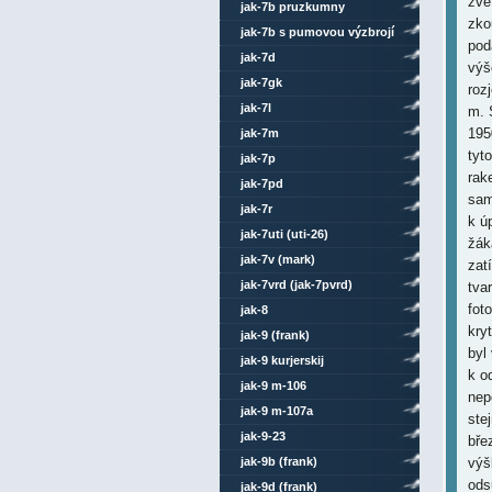
zvě
jak-7b pruzkumny
zko
jak-7b s pumovou výzbrojí
pod
jak-7d
výš
jak-7gk
roz
jak-7l
m. 
195
jak-7m
tyt
jak-7p
rak
jak-7pd
sam
jak-7r
k ú
jak-7uti (uti-26)
žák
jak-7v (mark)
zat
jak-7vrd (jak-7pvrd)
tva
fot
jak-8
kry
jak-9 (frank)
byl
jak-9 kurjerskij
k o
jak-9 m-106
nep
jak-9 m-107a
stej
jak-9-23
bře
jak-9b (frank)
výš
ods
jak-9d (frank)