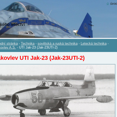
úvod
kého letectví
dní stránka
-
Technika
-
sovětská a ruská technika
-
Letecká technika
-
ovlev A.S.
-
UTI Jak-23 (Jak-23UTI-2)
kovlev UTI Jak-23 (Jak-23UTI-2)