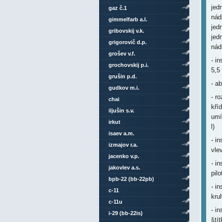
jed
gaz č.1
nád
gimmelfarb a.l.
jed
gribovskij v.k.
jed
grigorovič d.p.
nád
grošev v.f.
- i
grochovskij p.i.
5,5
grušin p.d.
- a
gudkov m.i.
- r
chai
kří
iljušin s.v.
umí
irkut
l)
isaev a.m.
- i
izmajov r.a.
vle
jacenko v.p.
- i
jakovlev a.s.
pilo
bpb-22 (bb-22pb)
- i
c-11
kru
c-11u
- i
i-29 (bb-22is)
ští