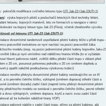
p
:
pokročilá modifikace cvičného letounu typu
UTI Jak-23 (Jak-23UTI-1)
ení
:
výuka bojových pilotů a posluchačů leteckých škol techniky létání,
ádání letounu, bojových manévrů, letu ve formacích a navigace v rámci
školování na bojový letoun typu Jak-23 (
Flora
), včetně zbraňového výcviku
išnosti od letounu UTI Jak-23 (Jak-23UTI-1)
:
nstalace dvoumístné tandemově uspořádané pilotní kabiny blíže u přídě trupu 
ímco pracoviště instruktora se nyní nachází na pozici pracoviště žáka
dchozího modelu (resp. na pozici jednomístné pilotní kabiny bojového Jaku-23
coviště žáka je nyní umístěno nad náběžnou hranou křídla (to si vyžádalo
mout hlavní palivovou nádrž, zvětšit délku přední části trupu v oblasti před
dlem o 20 cm, posunout pohonnou jednotku o 20 cm směrem dopředu a
oveň ji opatřit náležitě prodlouženou výtokovou trubicí)
nstalace nového překrytu dvoumístné pilotní kabiny sestávajícího se ze tří
tí, a to pevného čelního štítku, výklopné (směrem doprava) střední části a
uvné (směrem dozadu) zadní části (naproti tomu překryt dvoumístné pilotní
iny předchozího modelu se sestával z pevného čelního štítku, pevné střední
ti a dvou výklopných, směrem doprava, krytů a navíc svou zadní částí
ahoval až ke kořenům náběžné hrany VOP)
nstalace palivové nádrže v zadní části trupu, přímo za pilotní kabinou, alá