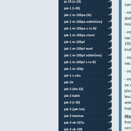
ja-19 (s-19)
zam
jak-1 (i-26)
- i
jak-1 m-105pa (ib)
dod
jak-1 m-105pa odlehčený
mod
jak-1 m-105pa s rs-82
- i
jak-1 m-105pa zimni
nac
jak-1 m-105pf
155
jak-1 m-105pf mod
kru
jak-1 m-105pf odlehčený
- i
jak-1 m-105pf s rs-82
nac
jak-1 m-106p
- i
jak-1 s ubs
- i
jak-1b
se 
jak-2 (bb-22)
pís
jak-2 kabb
lev
ant
jak-3 (i-30)
trup
jak-3 (jak-1m)
jak-3 laminar
His
fro
jak-3 vk-107a
ozn
jak-3 vk-108