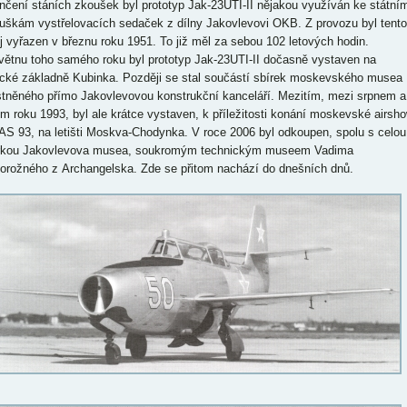
nčení stáních zkoušek byl prototyp Jak-23UTI-II nějakou využíván ke státní
uškám vystřelovacích sedaček z dílny Jakovlevovi OKB. Z provozu byl tento
oj vyřazen v březnu roku 1951. To již měl za sebou 102 letových hodin.
větnu toho samého roku byl prototyp Jak-23UTI-II dočasně vystaven na
ecké základně Kubinka. Později se stal součástí sbírek moskevského musea
stněného přímo Jakovlevovou konstrukční kanceláří. Mezitím, mezi srpnem a
ím roku 1993, byl ale krátce vystaven, k příležitosti konání moskevské airsh
S 93, na letišti Moskva-Chodynka. V roce 2006 byl odkoupen, spolu s celou
rkou Jakovlevova musea, soukromým technickým museem Vadima
orožného z Archangelska. Zde se přitom nachází do dnešních dnů.