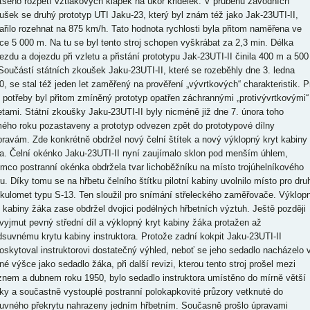
tšeno rozpětí vztlakových klapek na úkor křidélek. V průběhu závodních
ušek se druhý prototyp UTI Jaku-23, který byl znám též jako Jak-23UTI-II,
ařilo rozehnat na 875 km/h. Tato hodnota rychlosti byla přitom naměřena ve
ce 5 000 m. Na tu se byl tento stroj schopen vyškrábat za 2,3 min. Délka
jezdu a dojezdu při vzletu a přistání prototypu Jak-23UTI-II činila 400 m a 500
Součástí státních zkoušek Jaku-23UTI-II, které se rozeběhly dne 3. ledna
0, se stal též jeden let zaměřený na prověření „vývrtkových“ charakteristik. P
o potřeby byl přitom zmíněný prototyp opatřen záchrannými „protivývrtkovými“
etami. Státní zkoušky Jaku-23UTI-II byly nicméně již dne 7. února toho
ého roku pozastaveny a prototyp odvezen zpět do prototypové dílny
pravám. Zde konkrétně obdržel nový čelní štítek a nový výklopný kryt kabiny
a. Čelní okénko Jaku-23UTI-II nyní zaujímalo sklon pod menším úhlem,
ímco postranní okénka obdržela tvar lichoběžníku na místo trojúhelníkového
ru. Díky tomu se na hřbetu čelního štítku pilotní kabiny uvolnilo místo pro dru
okulomet typu S-13. Ten sloužil pro snímání střeleckého zaměřovače. Výklop
t kabiny žáka zase obdržel dvojici podélných hřbetních výztuh. Ještě později
 vyjmut pevný střední díl a výklopný kryt kabiny žáka protažen až
dsuvnému krytu kabiny instruktora. Protože zadní kokpit Jaku-23UTI-II
oskytoval instruktorovi dostatečný výhled, neboť se jeho sedadlo nacházelo 
né výšce jako sedadlo žáka, při další revizi, kterou tento stroj prošel mezi
znem a dubnem roku 1950, bylo sedadlo instruktora umístěno do mírně větší
ky a součastně vystouplé postranní polokapkovité průzory vetknuté do
uvného překrytu nahrazeny jedním hřbetním. Současně prošlo úpravami