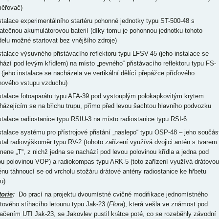
ěřovač)
nstalace experimentálního startéru pohonné jednotky typu ST-500-48 s
atečnou akumulátorovou baterií (díky tomu je pohonnou jednotku tohoto
elu možné startovat bez vnějšího zdroje)
nstalace výsuvného přistávacího reflektoru typu LFSV-45 (jeho instalace se
hází pod levým křídlem) na místo „pevného“ přistávacího reflektoru typu FS-
 (jeho instalace se nacházela ve vertikální dělící přepážce příďového
hového vstupu vzduchu)
nstalace fotoaparátu typu AFA-39 pod vystouplým polokapkovitým krytem
házejícím se na břichu trupu, přímo před levou šachtou hlavního podvozku
nstalace radiostanice typu RSIU-3 na místo radiostanice typu RSI-6
nstalace systému pro přístrojové přistání „naslepo“ typu OSP-48 – jeho součás
stal radiovýškoměr typu RV-2 (tohoto zařízení využívá dvojici antén s tvarem
mene „T“, z nichž jedna se nachází pod levou polovinou křídla a jedna pod
ou polovinou VOP) a radiokompas typu ARK-5 (toto zařízení využívá drátovou
énu táhnoucí se od vrcholu stožáru drátové antény radiostanice ke hřbetu
u)
torie
:
Do prací na projektu dvoumístné cvičné modifikace jednomístného
ntového stíhacího letounu typu Jak-23 (
Flora
), která vešla ve známost pod
ačením UTI Jak-23, se Jakovlev pustil krátce poté, co se rozeběhly závodní