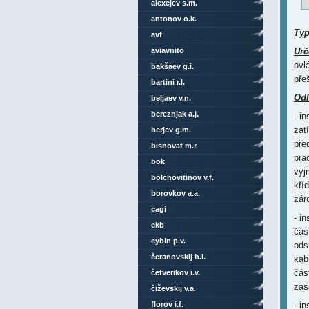
alexejev s.m.
antonov o.k.
Ty
avf
aviavnito
Urč
ovl
bakšaev g.i.
pře
bartini r.l.
Odl
beljaev v.n.
bereznjak a.j.
- i
zat
berjev g.m.
pře
bisnovat m.r.
pra
bok
vyj
bolchovitinov v.f.
kří
borovkov a.a.
zár
cagi
- i
ckb
čás
cybin p.v.
ods
čeranovskij b.i.
kab
čás
četverikov i.v.
zas
čiževskij v.a.
florov i.f.
- i