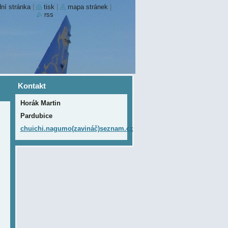
ní stránka
|
tisk
|
mapa stránek
|
rss
Kontakt
Horák Martin
Pardubice
chuichi.nagumo(zavináč)seznam.cz