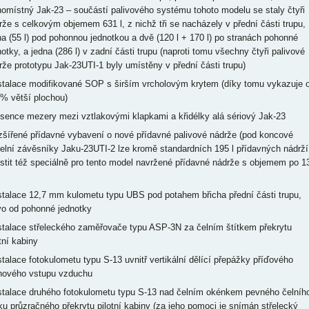
nomístný Jak-23 – součástí palivového systému tohoto modelu se staly čtyři
rže s celkovým objemem 631 l, z nichž tři se nacházely v přední části trupu,
na (55 l) pod pohonnou jednotkou a dvě (120 l + 170 l) po stranách pohonné
notky, a jedna (286 l) v zadní části trupu (naproti tomu všechny čtyři palivové
rže prototypu Jak-23UTI-1 byly umístěny v přední části trupu)
nstalace modifikované SOP s širším vrcholovým krytem (díky tomu vykazuje 
 % větší plochou)
bsence mezery mezi vztlakovými klapkami a křidélky alá sériový Jak-23
ozšířené přídavné vybavení o nové přídavné palivové nádrže (pod koncové
delní závěsníky Jaku-23UTI-2 lze kromě standardních 195 l přídavných nádrží
stit též speciálně pro tento model navržené přídavné nádrže s objemem po 1
nstalace 12,7 mm kulometu typu UBS pod potahem břicha přední části trupu,
vo od pohonné jednotky
nstalace střeleckého zaměřovače typu ASP-3N za čelním štítkem překrytu
tní kabiny
nstalace fotokulometu typu S-13 uvnitř vertikální dělící přepážky příďového
hového vstupu vzduchu
nstalace druhého fotokulometu typu S-13 nad čelním okénkem pevného čelníh
tku průzračného překrytu pilotní kabiny (za jeho pomoci je snímán střelecký