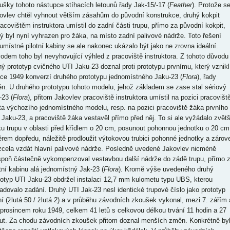
ušky tohoto nástupce stíhacích letounů řady Jak-15/-17 (
Feather
). Protože s
ovlev chtěl vyhnout větším zásahům do původní konstrukce, druhý kokpit
racovištěm instruktora umístil do zadní části trupu, přímo za původní kokpit,
rý byl nyní vyhrazen pro žáka, na místo zadní palivové nádrže. Toto řešení
umístné pilotní kabiny se ale nakonec ukázalo být jako ne zrovna ideální.
odem toho byl nevyhovující výhled z pracoviště instruktora. Z tohoto důvodu
hý prototyp cvičného UTI Jaku-23 doznal proti prototypu prvnímu, který vznikl
oce 1949 konverzí druhého prototypu jednomístného Jaku-23 (
Flora
), řady
n. U druhého prototypu tohoto modelu, jehož základem se zase stal sériový
-23 (
Flora
), přitom Jakovlev pracoviště instruktora umístil na pozici pracovišt
ota výchozího jednomístného modelu, resp. na pozici pracoviště žáka prvního
 Jaku-23, a pracoviště žáka vestavěl přímo před něj. To si ale vyžádalo zvětš
ku trupu v oblasti před křídlem o 20 cm, posunout pohonnou jednotku o 20 cm
rem dopředu, náležitě prodloužit výtokovou trubici pohonné jednotky a zárov
zcela vzdát hlavní palivové nádrže. Posledně uvedené Jakovlev nicméně
spoň částečně vykompenzoval vestavbou další nádrže do zádě trupu, přímo 
otní kabinu alá jednomístný Jak-23 (
Flora
). Kromě výše uvedeného druhý
totyp UTI Jaku-23 obdržel instalaci 12,7 mm kulometu typu UBS, kterou
adovalo zadání. Druhý UTI Jak-23 nesl identické trupové číslo jako prototyp
ní (žlutá 50 / žlutá 2) a v průběhu závodních zkoušek vykonal, mezi 7. zářím 
 prosincem roku 1949, celkem 41 letů s celkovou délkou trvání 11 hodin a 27
ut. Za chodu závodních zkoušek přitom doznal menších změn. Konkrétně by