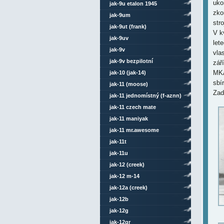
uko
jak-9u etalon 1945
zko
jak-9um
str
jak-9ut (frank)
V k
jak-9uv
let
jak-9v
vla
jak-9v bezpilotní
zář
MKA
jak-10 (jak-14)
sbí
jak-11 (moose)
Zad
jak-11 jednomístný (f-aznn)
jak-11 czech mate
jak-11 maniyak
jak-11 mr.awesome
jak-11t
jak-11u
jak-12 (creek)
jak-12 m-14
jak-12a (creek)
jak-12b
jak-12g
jak-12gr