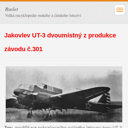
Ruslet
Velká encyklopedie ruského a čínského letectví
Jakovlev UT-3 dvoumístný z produkce
závodu č.301
Typ
:
modifikace pokračovacího cvičného letounu typu
UT-3