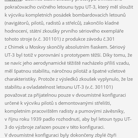
pokračovacího cvičného letounu typu UT-3, který měl sloužit
k výcviku kompletních posádek bombardovacích letounů
(navigátorů, pilotů, radistů a střelců), zakončilo kladné
hodnocení, státní zkoušky prvního sériového exempláře
tohoto stroje (v.č. 301101) z produkce závodu č.301
z Chimek u Moskvy skončily absolutním fiaskem. Sériový
UT-3 byl totiž v porovnání s prototypem těžší. Díky tomu, že
se navíc jeho aerodynamické těžiště nacházelo příliš vzadu,
měl špatnou stabilitu, náročnou pilotáž a špatné vzletové
charakteristiky. Protože z výsledků zkoušek vyplynulo, že lze
stabilitu a ovladatelnost letounu UT-3 (v.č. 301101)
považovat za přijatelnou pouze v dvoumístné konfiguraci
určené k výcviku pilotů s demontovanými střelišti,
kompletním pracovištěm radisty a pumovými závěsníky,
v říjnu roku 1939 padlo rozhodnutí, aby byl letoun typu UT-
3 do výzbroje zařazen pouze v této konfiguraci.
V dvoumístné konfiguraci byly dokončeny zbylé čtyři