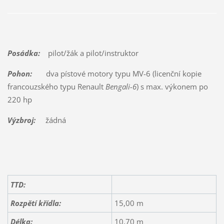
Posádka:
pilot/žák a pilot/instruktor
Pohon:
dva pístové motory typu MV-6 (licenční kopie
francouzského typu Renault
Bengali-6
) s max. výkonem po
220 hp
Výzbroj:
žádná
TTD:
Rozpětí křídla:
15,00 m
Délka:
10,70 m