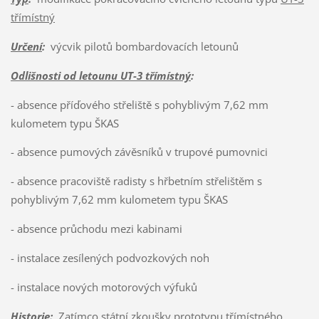
třímístný
Určení
:
výcvik pilotů bombardovacích letounů
Odlišnosti od letounu UT-3 třímístný
:
- absence příďového střeliště s pohyblivým 7,62 mm
kulometem typu ŠKAS
- absence pumových závěsníků v trupové pumovnici
- absence pracoviště radisty s hřbetním střelištěm s
pohyblivým 7,62 mm kulometem typu ŠKAS
- absence průchodu mezi kabinami
- instalace zesílených podvozkových noh
- instalace nových motorových výfuků
Historie
:
Zatímco státní zkoušky prototypu třímístného