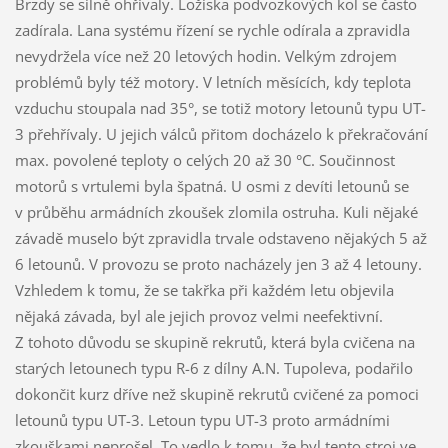
Brzdy se silně ohřívaly. Ložiska podvozkových kol se často
zadírala. Lana systému řízení se rychle odírala a zpravidla
nevydržela více než 20 letových hodin. Velkým zdrojem
problémů byly též motory. V letních měsících, kdy teplota
vzduchu stoupala nad 35°, se totiž motory letounů typu UT-
3 přehřívaly. U jejich válců přitom docházelo k překračování
max. povolené teploty o celých 20 až 30 °C. Součinnost
motorů s vrtulemi byla špatná. U osmi z devíti letounů se
v průběhu armádních zkoušek zlomila ostruha. Kuli nějaké
závadě muselo být zpravidla trvale odstaveno nějakých 5 až
6 letounů. V provozu se proto nacházely jen 3 až 4 letouny.
Vzhledem k tomu, že se takřka při každém letu objevila
nějaká závada, byl ale jejich provoz velmi neefektivní.
Z tohoto důvodu se skupině rekrutů, která byla cvičena na
starých letounech typu R-6 z dílny A.N. Tupoleva, podařilo
dokončit kurz dříve než skupině rekrutů cvičené za pomoci
letounů typu UT-3. Letoun typu UT-3 proto armádními
zkouškami neprošel. To vedlo k tomu, že byl tento stroj ve