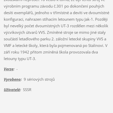
výrobním programu závodu č.301 po dokončení pouhých
desíti exemplářů, jednoho v třímístné a devíti ve dvoumístné
konfiguraci, nahrazen stíhacím letounem typu Jak-1. Později
byl nevelký počet dvoumístných UT-3 rozdělen mezi několik
výcvikových útvarů VVS. Zmíněné stroje se mimo jiné staly
součástí letadlového parku 2. záložní letecké skupiny VVS a
VMF a letecké školy, která byla pojmenovaná po Stalinovi. V
září roku 1942 přitom zmíněná škola provozovala dva
letouny typu UT-3.
Verze
:
-
Vyrobeno
:
9 sériových strojů
Uživatelé
:
SSSR