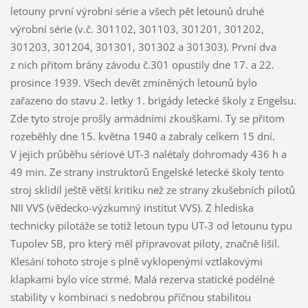
letouny první výrobní série a všech pět letounů druhé
výrobní série (v.č. 301102, 301103, 301201, 301202,
301203, 301204, 301301, 301302 a 301303). První dva
z nich přitom brány závodu č.301 opustily dne 17. a 22.
prosince 1939. Všech devět zmíněných letounů bylo
zařazeno do stavu 2. letky 1. brigády letecké školy z Engelsu.
Zde tyto stroje prošly armádními zkouškami. Ty se přitom
rozeběhly dne 15. května 1940 a zabraly celkem 15 dní.
V jejich průběhu sériové UT-3 nalétaly dohromady 436 h a
49 min. Ze strany instruktorů Engelské letecké školy tento
stroj sklidil ještě větší kritiku než ze strany zkušebních pilotů
NII VVS (vědecko-výzkumný institut VVS). Z hlediska
technicky pilotáže se totiž letoun typu UT-3 od letounu typu
Tupolev SB, pro který měl připravovat piloty, značně lišil.
Klesání tohoto stroje s plně vyklopenými vztlakovými
klapkami bylo více strmé. Malá rezerva statické podélné
stability v kombinaci s nedobrou příčnou stabilitou