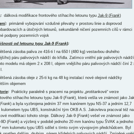
p
:
dálková modifikace frontového stíhacího letounu typu
Jak-9 (
Frank
)
ení
:
primárně vybojování vzdušné převahy v prostoru linie a doprovod
bardovacích a útočných letounů, sekundárně ničení pozemních cílů v rámci
mé podpory pozemních vojsk
išnosti od letounu typu Jak-9 (Frank)
:
většená zásoba paliva ze 416-ti l na 650 l (480 kg) vestavbou druhého
ějšího) páru palivových nádrží do křídla. Zatímco vnitřní pár palivových nádrží
oto modelu má objem 2 x 208 l, objem vnějšího páru palivových nádrží činí 2 
l.
většená zásoba oleje z 25-ti kg na 48 kg instalací nové olejové nádržky
ětším objemem
torie
:
Prakticky paralelně s pracemi na projektu „protitankové“ verze
ntového stíhacího letounu typu Jak-9 (
Frank
), která vešla ve známost jako Jak
(
Frank
) a byla vyzbrojena jedním 37 mm kanónem typu NS-37 a jedním 12,7
kulometem typu UBS, konstrukční tým OKB A.S. Jakovleva pracoval též na
kové modifikaci tohoto stroje. Dálkový Jak-9 (
Frank
) vešel ve známost jako
-9D (
Frank
) a výzbroj v podobě jednoho 20 mm kanónu typu ŠVAK a jednoho
7 mm kulometu typu UBS sdílel s tímto svým vývojovým předchůdcem. Byl
k opatřen dalším, druhým, párem křídelních palivových nádrží. Zmíněné vněj