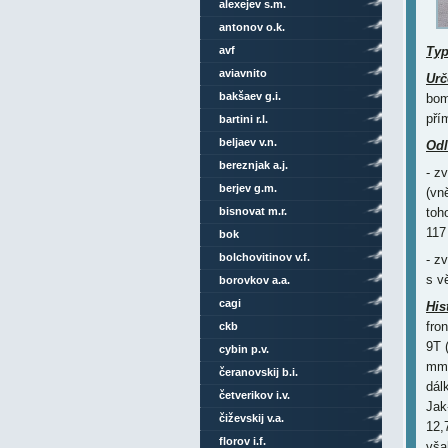
alexejev s.m.
antonov o.k.
avf
Ty
aviavnito
Urč
bakšaev g.i.
bom
pří
bartini r.l.
beljaev v.n.
Odl
bereznjak a.j.
- z
berjev g.m.
(vn
bisnovat m.r.
toh
117 
bok
bolchovitinov v.f.
- z
s v
borovkov a.a.
cagi
His
fro
ckb
9T 
cybin p.v.
mm 
čeranovskij b.i.
dál
četverikov i.v.
Jak
čiževskij v.a.
12,
florov i.f.
vša