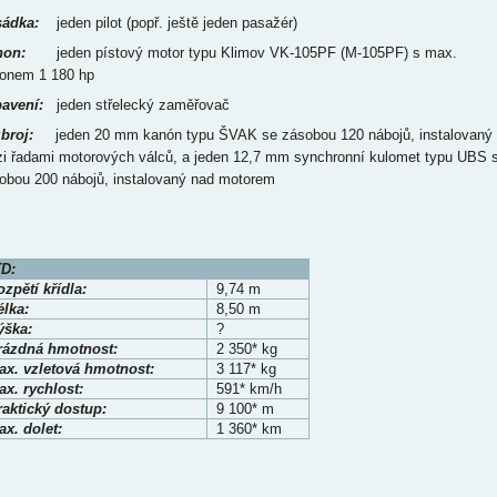
ádka:
jeden pilot (popř. ještě jeden pasažér)
on:
jeden pístový motor typu Klimov VK-105PF (M-105PF) s max.
onem 1 180 hp
avení:
jeden střelecký zaměřovač
broj:
jeden 20 mm kanón typu ŠVAK se zásobou 120 nábojů, instalovaný
i řadami motorových válců, a jeden 12,7 mm synchronní kulomet typu UBS 
obou 200 nábojů, instalovaný nad motorem
D:
zpětí křídla:
9,74 m
élka:
8,50 m
ýška:
?
rázdná hmotnost:
2 350* kg
ax. vzletová hmotnost:
3 117* kg
x. rychlost:
591* km/h
raktický dostup:
9 100* m
x. dolet:
1 360* km