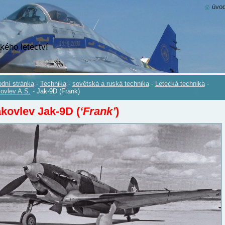
úvod
kého letectví
dní stránka
-
Technika
-
sovětská a ruská technika
-
Letecká technika
-
ovlev A.S.
-
Jak-9D (Frank)
kovlev Jak-9D (
‘Frank’
)