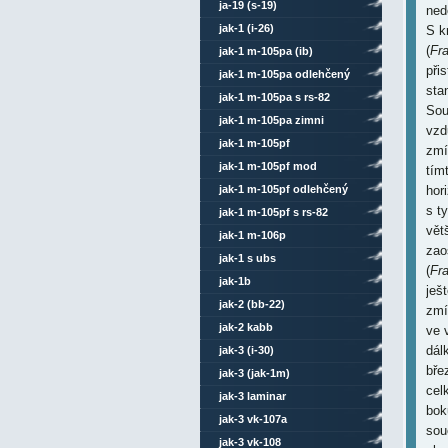
ja-19 (s-19)
ned
jak-1 (i-26)
S k
(
Fr
jak-1 m-105pa (ib)
při
jak-1 m-105pa odlehčený
sta
jak-1 m-105pa s rs-82
Sou
jak-1 m-105pa zimni
vzd
jak-1 m-105pf
zmí
jak-1 m-105pf mod
tím
jak-1 m-105pf odlehčený
hor
s t
jak-1 m-105pf s rs-82
vět
jak-1 m-106p
zao
jak-1 s ubs
(
Fr
jak-1b
ješ
jak-2 (bb-22)
zmí
jak-2 kabb
ve 
dál
jak-3 (i-30)
bře
jak-3 (jak-1m)
cel
jak-3 laminar
bok
jak-3 vk-107a
sou
jak-3 vk-108