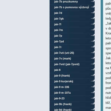
jak-7b pruzkumny
pal
jak-7b s pumovou výzbrojí
půs
jak-7d
vně
ted
jak-7gk
„Ja
jak-7l
v d
jak-7m
Kro
jak-7p
let
jak-7pd
pal
jak-7r
spo
jak-7uti (uti-26)
spe
Jak
jak-7v (mark)
let
jak-7vrd (jak-7pvrd)
na 
jak-8
vzd
jak-9 (frank)
pod
jak-9 kurjerskij
fro
jak-9 m-106
pod
nut
jak-9 m-107a
hlí
jak-9-23
též
jak-9b (frank)
man
jak-9d (frank)