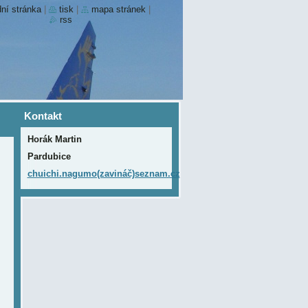
ní stránka
|
tisk
|
mapa stránek
|
rss
Kontakt
Horák Martin
Pardubice
chuichi.nagumo(zavináč)seznam.cz