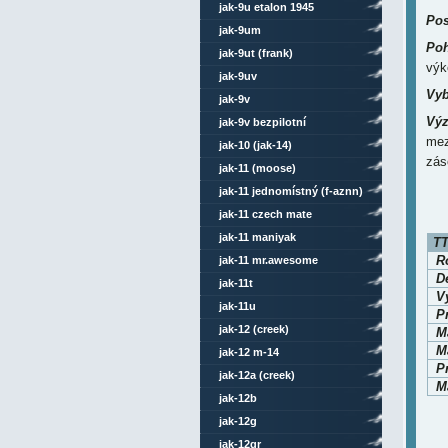
jak-9u etalon 1945
Pos
jak-9um
Poh
jak-9ut (frank)
výk
jak-9uv
Vyb
jak-9v
Výz
jak-9v bezpilotní
mez
jak-10 (jak-14)
zás
jak-11 (moose)
jak-11 jednomístný (f-aznn)
jak-11 czech mate
jak-11 maniyak
TT
Ro
jak-11 mr.awesome
D
jak-11t
V
jak-11u
P
jak-12 (creek)
M
Ma
jak-12 m-14
P
jak-12a (creek)
Ma
jak-12b
jak-12g
jak-12gr