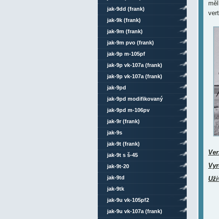
měl
jak-9dd (frank)
ver
jak-9k (frank)
jak-9m (frank)
jak-9m pvo (frank)
jak-9p m-105pf
jak-9p vk-107a (frank)
jak-9p vk-107a (frank)
celokovový
jak-9pd
jak-9pd modifikovaný
jak-9pd m-106pv
jak-9r (frank)
jak-9s
jak-9t (frank)
Ver
jak-9t s š-45
Vyr
jak-9t-20
jak-9td
Uži
jak-9tk
jak-9u vk-105pf2
jak-9u vk-107a (frank)