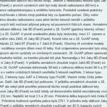
mpletováno dalších 463 těchto strojů. Jedním z nedostatků letounů typu Jak-
(
Frank
) z prvních výrobních sérií byl malý dosah radiostanice (60 km) a
ence radiopolokompasu a umělého horizontu. Posledně uvedené prakticky
možňovalo s těmito stroji podnikat lety za špatného počasí. Díky velmi
ému dosahu radiostanice zase piloti těchto letounů neměli v průběhu
kových letů možnost přijímat pokyny od pozemních řídících stanic. Armádním
uškami dálkový Jak-9D (
Frank
) prošel u 18. GvIAP (gardový letecký stíhací
k) a 20. GvIAP. U prvně uvedeného pluku byly testovány, mezi 17. srpnem a
 zářím roku 1943, tři Jaky-9D (
Frank
). Kromě toho se u 18. GvIAP tehdy
házelo 12 Jaků-9T (
Frank
) a 7 Jaků-9 (
Frank
). Všechny tři zmíněné modely
y rozděleny rovným dílem mezi tři letky. Kuli vzájemnému porovnání tyto stroj
ojovým akcím vyrážely ve smíšených sestavách. 18. GvIAP přitom operoval
shodného letiště, ze kterého působil též pluk Normandija s 9-ti Jaky-9D (
Fran
-ti Jaky-9 (
Frank
). V průběhu armádních zkoušek trojice Jaků-9D (
Frank
) ze
vu 18. GvIAP vykonala dohromady 58 letů s celkovou délkou trvání 66 h a 37
 a v sedmi vzdušných bitvách sestřelila 5 letounů nepřítele, 1 letoun typu
11, 2 letouny typu Ju87 a 2 letouny typu Fw190. Vlastní ztráty činily jeden
oun. Další Jak-9D (
Frank
) byl poškozen. V průběhu armádních zkoušek u 18.
AP ale nebyl plně prověřen potenciál těchto strojů podnikat dálkové lety.
kové Jaky-9D (
Frank
) se totiž tehdy od domovského letiště nevzdalovaly víc
 211 km. Nejdelší let trval 1 h a 20 min. Průměrná délka bojových letů činila 
. Průměrná hodinová spotřeba paliva byla 270 l. V průměru tedy dálkové Jaky
(
Frank
) v průběhu armádních zkoušek využívaly jen 40 % kapacity svých