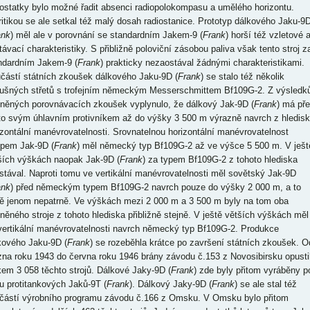
ostatky bylo možné řadit absenci radiopolokompasu a umělého horizontu.
ritikou se ale setkal též malý dosah radiostanice. Prototyp dálkového Jaku-9
ank
) měl ale v porovnání se standardním Jakem-9 (
Frank
) horší též vzletové 
stávací charakteristiky. S přibližně poloviční zásobou paliva však tento stroj z
ndardním Jakem-9 (
Frank
) prakticky nezaostával žádnými charakteristikami.
částí státních zkoušek dálkového Jaku-9D (
Frank
) se stalo též několik
ušných střetů s trofejním německým Messerschmittem Bf109G-2. Z výsledk
něných porovnávacích zkoušek vyplynulo, že dálkový Jak-9D (
Frank
) má př
to svým úhlavním protivníkem až do výšky 3 500 m výrazně navrch z hledis
izontální manévrovatelnosti. Srovnatelnou horizontální manévrovatelnost
ypem Jak-9D (
Frank
) měl německý typ Bf109G-2 až ve výšce 5 500 m. V ješt
ších výškách naopak Jak-9D (
Frank
) za typem Bf109G-2 z tohoto hlediska
stával. Naproti tomu ve vertikální manévrovatelnosti měl sovětský Jak-9D
ank
) před německým typem Bf109G-2 navrch pouze do výšky 2 000 m, a to
tě jenom nepatrně. Ve výškách mezi 2 000 m a 3 500 m byly na tom oba
něného stroje z tohoto hlediska přibližně stejně. V ještě větších výškách měl
vertikální manévrovatelnosti navrch německý typ Bf109G-2. Produkce
kového Jaku-9D (
Frank
) se rozeběhla krátce po završení státních zkoušek. O
zna roku 1943 do června roku 1946 brány závodu č.153 z Novosibirsku opusti
kem 3 058 těchto strojů. Dálkové Jaky-9D (
Frank
) zde byly přitom vyráběny p
u protitankových Jaků-9T (
Frank
). Dálkový Jaky-9D (
Frank
) se ale stal též
částí výrobního programu závodu č.166 z Omsku. V Omsku bylo přitom