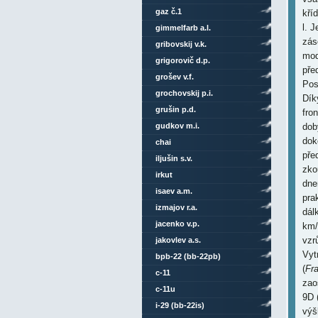
gaz č.1
kří
l. 
gimmelfarb a.l.
zás
gribovskij v.k.
mod
grigorovič d.p.
pře
grošev v.f.
Pos
grochovskij p.i.
Dík
grušin p.d.
fro
gudkov m.i.
dob
dok
chai
pře
iljušin s.v.
zko
irkut
dne
isaev a.m.
pra
izmajov r.a.
dál
jacenko v.p.
km/
vzr
jakovlev a.s.
Vyt
bpb-22 (bb-22pb)
(
Fr
c-11
zao
c-11u
9D 
i-29 (bb-22is)
výš