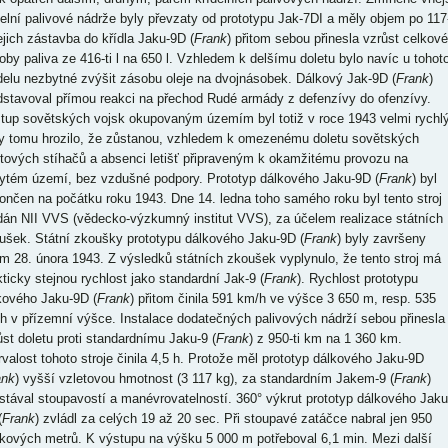
delní palivové nádrže byly převzaty od prototypu Jak-7DI a měly objem po 117-
Jejich zástavba do křídla Jaku-9D (
Frank
) přitom sebou přinesla vzrůst celkové
oby paliva ze 416-ti l na 650 l. Vzhledem k delšímu doletu bylo navíc u tohot
elu nezbytné zvýšit zásobu oleje na dvojnásobek. Dálkový Jak-9D (
Frank
)
dstavoval přímou reakci na přechod Rudé armády z defenzívy do ofenzívy.
tup sovětských vojsk okupovaným územím byl totiž v roce 1943 velmi rychlý
y tomu hrozilo, že zůstanou, vzhledem k omezenému doletu sovětských
ntových stíhačů a absenci letišť připraveným k okamžitému provozu na
ytém území, bez vzdušné podpory. Prototyp dálkového Jaku-9D (
Frank
) byl
ončen na počátku roku 1943. Dne 14. ledna toho samého roku byl tento stroj
dán NII VVS (vědecko-výzkumný institut VVS), za účelem realizace státních
ušek. Státní zkoušky prototypu dálkového Jaku-9D (
Frank
) byly završeny
m 28. února 1943. Z výsledků státních zkoušek vyplynulo, že tento stroj má
kticky stejnou rychlost jako standardní Jak-9 (
Frank
). Rychlost prototypu
kového Jaku-9D (
Frank
) přitom činila 591 km/h ve výšce 3 650 m, resp. 535
h v přízemní výšce. Instalace dodatečných palivových nádrží sebou přinesla
ůst doletu proti standardnímu Jaku-9 (
Frank
) z 950-ti km na 1 360 km.
rvalost tohoto stroje činila 4,5 h. Protože měl prototyp dálkového Jaku-9D
ank
) vyšší vzletovou hmotnost (3 117 kg), za standardním Jakem-9 (
Frank
)
stával stoupavostí a manévrovatelností. 360° výkrut prototyp dálkového Jaku
(
Frank
) zvládl za celých 19 až 20 sec. Při stoupavé zatáčce nabral jen 950
kových metrů. K výstupu na výšku 5 000 m potřeboval 6,1 min. Mezi další