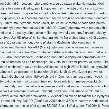
ivových nádrží. Letouny toho samého typu ze stavu pluku Normadija, který
obil z té samé základny, pak k bojovým misím vyrážely vždy s prázdnými
jšími nádržemi. Z výsledků armádních zkoušek dálkového Jaku-9D (
Frank
)
y vyplynulo, že je společné nasazení těchto strojů se standardními frontovým
ky“, které mají výrazně menší dolet, neúčelné. V tomto případě totiž palivo
odatečných nádržích dálkových Jaků-9D (
Frank
) představovalo mrtvou váhu.
mě toho, že nadbytečné palivo mělo negativní vliv na letové charakteristiky,
oun typu Jak-9D (
Frank
) činilo více zranitelný. Na druhou stranu větší zásoba
iva snižovala riziko nouzového přistání v důsledku jeho kompletního
třebování. Dálkové Jaky-9D (
Frank
) bylo tedy účelné nasazovat pouze na
ciální úkoly, na které dolet frontových stíhacích letounů řady Jak-1, Jak-7 a
-9 (
Frank
) nepostačoval. Jednalo se například o doprovod bombardovacích
ounů při útocích na cíle nacházející se v hloubce území protivníka, plnění úko
frontě nacházející se ve velké vzdálenosti od nejbližšího letiště, poskytování
ušného krytí pozemním jednotkám při průnicích do týlu území protivníka,
nikaní dlouhotrvajících hlídkových letů v rámci ochrany pozemních vojsk na
ntě, vykonávání misí za podmínek rychle se měnících meteorologických
mínek, kdy hrozí, že nebude možné se vrátit zpět na domovské letiště (a bu
né volit alternativní přistávací plochu), provádění vzdušného průzkumu či
dkování okolo leteckých základen. Z výsledků bojového nasazení ale vyplynul
, že má dálkový Jak-9D (
Frank
) ve výškách do 3 500 m navrch v horizontální
évrovatelnosti nejen před typem Bf109G-2, ale i před typem Fw190A-8. Pok