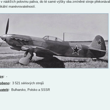
 v nádržích polovinu paliva, do té samé výšky oba zmíněné stroje překonával
tikální manévrovatelností.
ze
:
-
obeno
:
3 521 sériových strojů
vatelé
:
Bulharsko, Polsko a SSSR