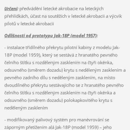
Určení
:
předvádění letecké akrobacie na leteckých
přehlídkách, účast na soutěžích v letecké akrobacii a výcvik
pilotů v letecké akrobacii
Odlišnosti od prototypu Jak-18P (model 1957)
:
- instalace třídílného překrytu pilotní kabiny z modelu Jak-
18P (model 1959), který se sestává z hranatého pevného
čelního štítku s rozděleným zasklením na čtyři okénka,
odsuvného (směrem dozadu) krytu s neděleným zasklením a
pevného zadního dílu s neděleným zasklením, na místo
dvoudílného překrytu sestávajícího se z hranatého pevného
čelního štítku s rozděleným zasklením na čtyři okénka a
odsuvného (směrem dozadu) polokapkovitého krytu s
neděleným zasklením
- modifikovaný palivový systém pro manévrování se
záporným přetížením alá Jak-18P (model 1959) – jeho