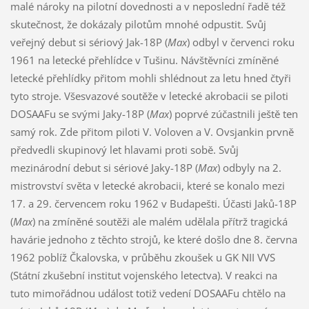
malé nároky na pilotní dovednosti a v neposlední řadě též
skutečnost, že dokázaly pilotům mnohé odpustit. Svůj
veřejný debut si sériový Jak-18P (
Max
) odbyl v červenci roku
1961 na letecké přehlídce v Tušinu. Návštěvníci zmíněné
letecké přehlídky přitom mohli shlédnout za letu hned čtyři
tyto stroje. Všesvazové soutěže v letecké akrobacii se piloti
DOSAAFu se svými Jaky-18P (
Max
) poprvé zúčastnili ještě ten
samý rok. Zde přitom piloti V. Voloven a V. Ovsjankin prvně
předvedli skupinový let hlavami proti sobě. Svůj
mezinárodní debut si sériové Jaky-18P (
Max
) odbyly na 2.
mistrovství světa v letecké akrobacii, které se konalo mezi
17. a 29. červencem roku 1962 v Budapešti. Účasti Jaků-18P
(
Max
) na zmíněné soutěži ale malém udělala přítrž tragická
havárie jednoho z těchto strojů, ke které došlo dne 8. června
1962 poblíž Čkalovska, v průběhu zkoušek u GK NII VVS
(Státní zkušební institut vojenského letectva). V reakci na
tuto mimořádnou událost totiž vedení DOSAAFu chtělo na