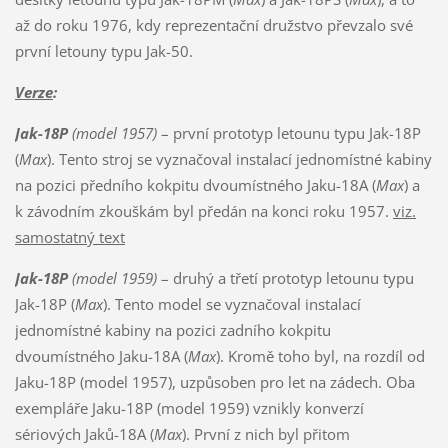
až do roku 1976, kdy reprezentační družstvo převzalo své
první letouny typu Jak-50.
Verze
:
Jak-18P
(model 1957)
– první prototyp letounu typu Jak-18P
(
Max
). Tento stroj se vyznačoval instalací jednomístné kabiny
na pozici předního kokpitu dvoumístného Jaku-18A (
Max
) a
k závodním zkouškám byl předán na konci roku 1957.
viz.
samostatný text
Jak-18P
(model 1959)
– druhý a třetí prototyp letounu typu
Jak-18P (
Max
). Tento model se vyznačoval instalací
jednomístné kabiny na pozici zadního kokpitu
dvoumístného Jaku-18A (
Max
). Kromě toho byl, na rozdíl od
Jaku-18P (model 1957), uzpůsoben pro let na zádech. Oba
exempláře Jaku-18P (model 1959) vznikly konverzí
sériových Jaků-18A (
Max
). První z nich byl přitom