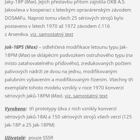
Jaky-18P (
Max
). Jejich přestavbu přitom zajistila OKB A.S.
Jakovleva v kooperaci s leteckým opravárenským závodem
DOSAAFu. Naproti tomu všech 25 sériových strojů bylo
postaveno v letech 1970 až 1972 závodem č.116
z Arseněva.
viz. samostatný text
Jak-18PS (Max)
– odlehčená modifikace letounu typu Jak-
18PM (
Max
) se sklápěcím podvozkem ostruhového typu (na
místo zatahovatelného příďového), zredukovaných počtem
palivových nádrží ze dvou na jednu, modifikovaným
palubním vybavením a modifikovaným řízením. Všechny tři
exempláře tohoto modelu vznikly v roce 1970 konverzí
sériových Jaků-18PM (
Max
).
viz. samostatný text
Vyrobeno
:
tři prototypy (dva z nich vznikly konverzí
sériových Jaků-18A) a 150 sériových strojů všech verzí (125
Jak-18P a 25 Jak-18PM)
Uživatelé
:
pouze SSSR