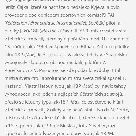
letišti Čajka, které se nacházelo nedaleko Kyjeva, a bylo
provedeno pod dohledem sportovních komisařů FAI
(
Fédération Aéronautique Internationale
). Sovětští piloti a
pilotky Jaků-18P (
Max
) se zúčastnili též 3. mistrovství světa
v letecké akrobacii, které bylo pořádáno mezi 31. srpnem a
13. zářím roku 1964 ve španělském Bilbao. Zatímco pilotky
Jaků-18P (
Max
), R. Šichina a L. Vasileva, tehdy ve Španělsku
vybojovaly zlatou a stříbrnou medaili, pilotům V.
Počerkinovi a V. Piskunovi se zde podařilo vydobýt titul
mistra světa (titul absolutního mistra světa získal španěl T.
Kastano). Vlastní letoun typu Jak-18P (
Max
) byl navíc tehdy
vyhodnocen jako jeden z nejlepších účastnících se strojů. I
přesto se letouny typu Jak-18P (
Max
) celosvětového klání
v letecké akrobacii již nikdy více neúčastnili. Na další, čtvrté,
mistrovství světa v letecké akrobacii, které se konalo mezi 4.
a 15. srpnem roku 1966 v Moskvě, totiž Sověti vyrazili
s pokročilejšími odvozenými letouny typu Jak-18PM.