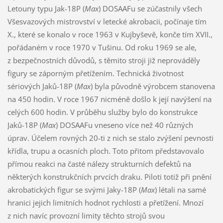
Letouny typu Jak-18P (
Max
) DOSAAFu se zúčastnily všech
Všesvazových mistrovství v letecké akrobacii, počínaje tím
X., které se konalo v roce 1963 v Kujbyševě, konče tím XVII.,
pořádaném v roce 1970 v Tušinu. Od roku 1969 se ale,
z bezpečnostních důvodů, s těmito stroji již neprováděly
figury se záporným přetížením. Technická životnost
sériových Jaků-18P (
Max
) byla původně výrobcem stanovena
na 450 hodin. V roce 1967 nicméně došlo k její navýšení na
celých 600 hodin. V průběhu služby bylo do konstrukce
Jaků-18P (
Max
) DOSAAFu vneseno více než 40 různých
úprav. Účelem rovných 20-ti z nich se stalo zvýšení pevnosti
křídla, trupu a ocasních ploch. Toto přitom představovalo
přímou reakci na časté nálezy strukturních defektů na
některých konstrukčních prvcích draku. Piloti totiž při pnění
akrobatických figur se svými Jaky-18P (
Max
) létali na samé
hranici jejich limitních hodnot rychlosti a přetížení. Mnozí
z nich navíc provozní limity těchto strojů svou