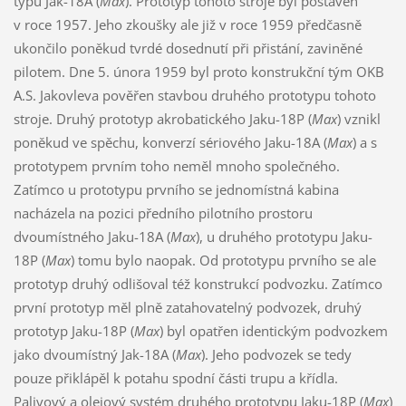
typu Jak-18A (
Max
). Prototyp tohoto stroje byl postaven
v roce 1957. Jeho zkoušky ale již v roce 1959 předčasně
ukončilo poněkud tvrdé dosednutí při přistání, zaviněné
pilotem. Dne 5. února 1959 byl proto konstrukční tým OKB
A.S. Jakovleva pověřen stavbou druhého prototypu tohoto
stroje. Druhý prototyp akrobatického Jaku-18P (
Max
) vznikl
poněkud ve spěchu, konverzí sériového Jaku-18A (
Max
) a s
prototypem prvním toho neměl mnoho společného.
Zatímco u prototypu prvního se jednomístná kabina
nacházela na pozici předního pilotního prostoru
dvoumístného Jaku-18A (
Max
), u druhého prototypu Jaku-
18P (
Max
) tomu bylo naopak. Od prototypu prvního se ale
prototyp druhý odlišoval též konstrukcí podvozku. Zatímco
první prototyp měl plně zatahovatelný podvozek, druhý
prototyp Jaku-18P (
Max
) byl opatřen identickým podvozkem
jako dvoumístný Jak-18A (
Max
). Jeho podvozek se tedy
pouze přiklápěl k potahu spodní části trupu a křídla.
Palivový a olejový systém druhého prototypu Jaku-18P (
Max
)