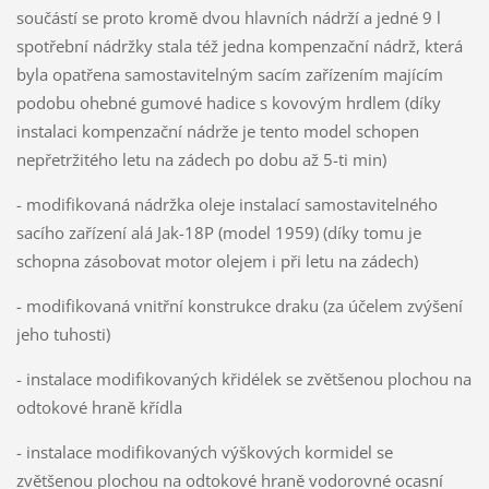
součástí se proto kromě dvou hlavních nádrží a jedné 9 l
spotřební nádržky stala též jedna kompenzační nádrž, která
byla opatřena samostavitelným sacím zařízením majícím
podobu ohebné gumové hadice s kovovým hrdlem (díky
instalaci kompenzační nádrže je tento model schopen
nepřetržitého letu na zádech po dobu až 5-ti min)
- modifikovaná nádržka oleje instalací samostavitelného
sacího zařízení alá Jak-18P (model 1959) (díky tomu je
schopna zásobovat motor olejem i při letu na zádech)
- modifikovaná vnitřní konstrukce draku (za účelem zvýšení
jeho tuhosti)
- instalace modifikovaných křidélek se zvětšenou plochou na
odtokové hraně křídla
- instalace modifikovaných výškových kormidel se
zvětšenou plochou na odtokové hraně vodorovné ocasní