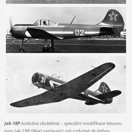
Jak-18P
(vzdušná zkušebna)
– speciální modifikace letounu
typu Jak-18P (
Max
) zastávající roli vzdušné zkušebny