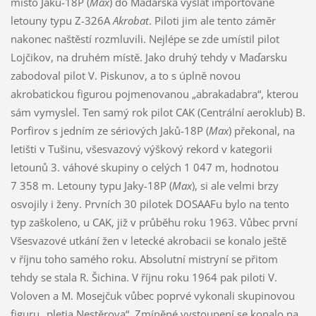
místo Jaků-18P (
Max
) do Maďarska vyslat importované
letouny typu Z-326A
Akrobat
. Piloti jim ale tento záměr
nakonec naštěstí rozmluvili. Nejlépe se zde umístil pilot
Lojčikov, na druhém místě. Jako druhý tehdy v Maďarsku
zabodoval pilot V. Piskunov, a to s úplně novou
akrobatickou figurou pojmenovanou „abrakadabra“, kterou
sám vymyslel. Ten samý rok pilot CAK (Centrální aeroklub) B.
Porfirov s jedním ze sériových Jaků-18P (
Max
) překonal, na
letišti v Tušinu, všesvazový výškový rekord v kategorii
letounů 3. váhové skupiny o celých 1 047 m, hodnotou
7 358 m. Letouny typu Jaky-18P (
Max
), si ale velmi brzy
osvojily i ženy. Prvních 30 pilotek DOSAAFu bylo na tento
typ zaškoleno, u CAK, již v průběhu roku 1963. Vůbec první
Všesvazové utkání žen v letecké akrobacii se konalo ještě
v říjnu toho samého roku. Absolutní mistryní se přitom
tehdy se stala R. Šichina. V říjnu roku 1964 pak piloti V.
Voloven a M. Mosejčuk vůbec poprvé vykonali skupinovou
figuru „pletja Nestěrova“. Zmíněné vystoupení se konalo na