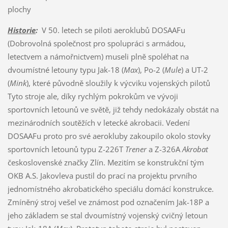
plochy
Historie
:
V 50. letech se piloti aeroklubů DOSAAFu
(Dobrovolná společnost pro spolupráci s armádou,
letectvem a námořnictvem) museli plně spoléhat na
dvoumístné letouny typu Jak-18 (
Max
), Po-2 (
Mule
) a UT-2
(
Mink
), které původně sloužily k výcviku vojenských pilotů
Tyto stroje ale, díky rychlým pokrokům ve vývoji
sportovních letounů ve světě, již tehdy nedokázaly obstát na
mezinárodních soutěžích v letecké akrobacii. Vedení
DOSAAFu proto pro své aerokluby zakoupilo okolo stovky
sportovních letounů typu Z-226T
Trener
a Z-326A
Akrobat
československé značky Zlín. Mezitím se konstrukční tým
OKB A.S. Jakovleva pustil do prací na projektu prvního
jednomístného akrobatického speciálu domácí konstrukce.
Zmíněný stroj vešel ve známost pod označením Jak-18P a
jeho základem se stal dvoumístný vojenský cvičný letoun