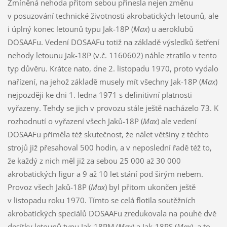
Zmíněná nehoda přitom sebou přinesla nejen změnu
v posuzování technické životnosti akrobatických letounů, ale
i úplný konec letounů typu Jak-18P (
Max
) u aeroklubů
DOSAAFu. Vedení DOSAAFu totiž na základě výsledků šetření
nehody letounu Jak-18P (v.č. 1160602) náhle ztratilo v tento
typ důvěru. Krátce nato, dne 2. listopadu 1970, proto vydalo
nařízení, na jehož základě musely mít všechny Jak-18P (
Max
)
nejpozději ke dni 1. ledna 1971 s definitivní platnosti
vyřazeny. Tehdy se jich v provozu stále ještě nacházelo 73. K
rozhodnutí o vyřazení všech Jaků-18P (
Max
) ale vedení
DOSAAFu přiměla též skutečnost, že nálet většiny z těchto
strojů již přesahoval 500 hodin, a v neposlední řadě též to,
že každý z nich měl již za sebou 25 000 až 30 000
akrobatických figur a 9 až 10 let stání pod širým nebem.
Provoz všech Jaků-18P (
Max
) byl přitom ukončen ještě
v listopadu roku 1970. Tímto se celá flotila soutěžních
akrobatických speciálů DOSAAFu zredukovala na pouhé dvě
desítky letounů typu Jak-18PM (
Max
) a Jak-18PS (
Max
), a to