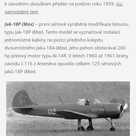
k závodním zkouškám předán na podzim roku 1959.
viz.
samostatný text
Jak-18P (Max)
– první sériově vyráběná modifikace letounu
typu Jak-18P (
Max
). Tento model se vyznačoval instalací
jednomístné kabiny na pozici předního kokpitu
dvoumístného Jaku-18A (
Max
). Jeho pohon obstarával 260
hp pístový motor typu Al-14R. V letech 1960 až 1961 brány
závodu č.116 z Arseněva opustilo celkem 125 sériových
Jaků-18P (
Max
).