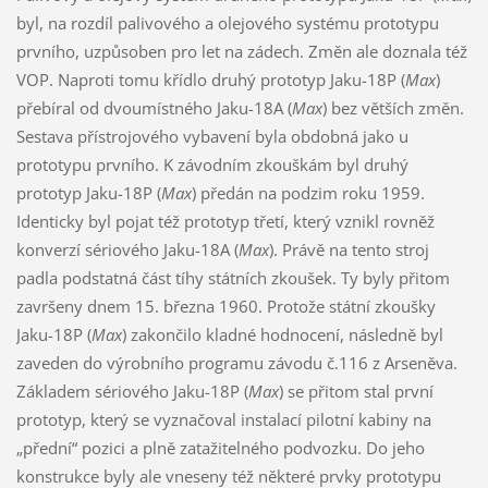
byl, na rozdíl palivového a olejového systému prototypu
prvního, uzpůsoben pro let na zádech. Změn ale doznala též
VOP. Naproti tomu křídlo druhý prototyp Jaku-18P (
Max
)
přebíral od dvoumístného Jaku-18A (
Max
) bez větších změn.
Sestava přístrojového vybavení byla obdobná jako u
prototypu prvního. K závodním zkouškám byl druhý
prototyp Jaku-18P (
Max
) předán na podzim roku 1959.
Identicky byl pojat též prototyp třetí, který vznikl rovněž
konverzí sériového Jaku-18A (
Max
). Právě na tento stroj
padla podstatná část tíhy státních zkoušek. Ty byly přitom
završeny dnem 15. března 1960. Protože státní zkoušky
Jaku-18P (
Max
) zakončilo kladné hodnocení, následně byl
zaveden do výrobního programu závodu č.116 z Arseněva.
Základem sériového Jaku-18P (
Max
) se přitom stal první
prototyp, který se vyznačoval instalací pilotní kabiny na
„přední“ pozici a plně zatažitelného podvozku. Do jeho
konstrukce byly ale vneseny též některé prvky prototypu