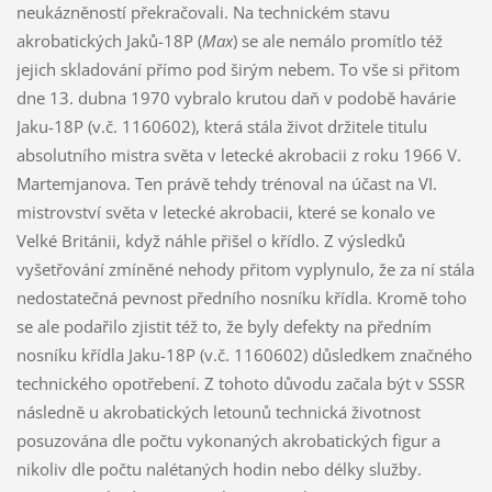
neukázněností překračovali. Na technickém stavu
akrobatických Jaků-18P (
Max
) se ale nemálo promítlo též
jejich skladování přímo pod širým nebem. To vše si přitom
dne 13. dubna 1970 vybralo krutou daň v podobě havárie
Jaku-18P (v.č. 1160602), která stála život držitele titulu
absolutního mistra světa v letecké akrobacii z roku 1966 V.
Martemjanova. Ten právě tehdy trénoval na účast na VI.
mistrovství světa v letecké akrobacii, které se konalo ve
Velké Británii, když náhle přišel o křídlo. Z výsledků
vyšetřování zmíněné nehody přitom vyplynulo, že za ní stála
nedostatečná pevnost předního nosníku křídla. Kromě toho
se ale podařilo zjistit též to, že byly defekty na předním
nosníku křídla Jaku-18P (v.č. 1160602) důsledkem značného
technického opotřebení. Z tohoto důvodu začala být v SSSR
následně u akrobatických letounů technická životnost
posuzována dle počtu vykonaných akrobatických figur a
nikoliv dle počtu nalétaných hodin nebo délky služby.