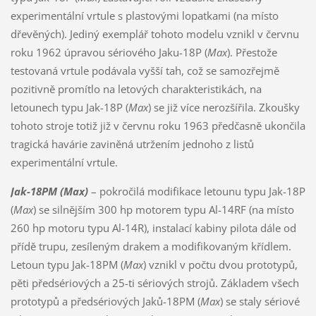
experimentální vrtule s plastovými lopatkami (na místo
dřevěných). Jediný exemplář tohoto modelu vznikl v červnu
roku 1962 úpravou sériového Jaku-18P (
Max
). Přestože
testovaná vrtule podávala vyšší tah, což se samozřejmě
pozitivně promítlo na letových charakteristikách, na
letounech typu Jak-18P (
Max
) se již více nerozšířila. Zkoušky
tohoto stroje totiž již v červnu roku 1963 předčasně ukončila
tragická havárie zaviněná utržením jednoho z listů
experimentální vrtule.
Jak-18PM (Max)
– pokročilá modifikace letounu typu Jak-18P
(
Max
) se silnějším 300 hp motorem typu Al-14RF (na místo
260 hp motoru typu Al-14R), instalací kabiny pilota dále od
přídě trupu, zesíleným drakem a modifikovaným křídlem.
Letoun typu Jak-18PM (
Max
) vznikl v počtu dvou prototypů,
pěti předsériových a 25-ti sériových strojů. Základem všech
prototypů a předsériových Jaků-18PM (
Max
) se staly sériové