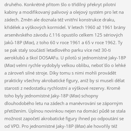
druhého. Konkrétně přitom šlo o třídílný překryt pilotní
kabiny a modifikovaný palivový a olejový systém pro let na
zádech. Změn ale doznala též vnitřní konstrukce draku,
křidélek a výškových kormidel. V letech 1960 až 1961 brány
arseněvského závodu č.116 opustilo celkem 125 sériových
Jaků-18P (
Max
), z toho 60 v roce 1961 a 65 v roce 1962. Ty
se pak staly součástí letadlového parku více než 30-ti
aeroklubů a škol DOSAAFu. U pilotů si jednomístné Jaky-18P
(
Max
) velmi rychle vydobyly velkou oblibu, neboť šlo o lehké
a zároveň silné stroje. Díky tomu s nimi mohli provádět
prakticky všechny akrobatické figury, aniž by si museli dělat
starosti z nedostatku rychlostní a výškové rezervy. Kromě
toho byly jednomístné Jaky-18P (
Max
) schopny
dlouhodobého letu na zádech a manévrování se záporným
přetížením. Úplnou novinkou nejen na domácí půdě se stala
možnost započetí akrobatické figury ihned po odpoutání se
od VPD. Pro jednomístné Jaky-18P (
Max
) ale hovořily též