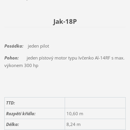
Jak-18P
Posádka:
jeden pilot
Pohon:
jeden pístový motor typu Ivčenko Al-14RF s max.
výkonem 300 hp
TTD:
Rozpětí křídla:
10,60 m
Délka:
8,24 m