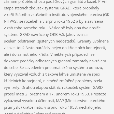
záznam průběhu shozu padáčkových granátů z kazet. První
etapa státních zkoušek systému GRAD, které probíhaly
v režii Státního zkušebního institutu vojenského letectva (GK
NII VVS), se rozeběhla v srpnu roku 1952 a byla završena
v září toho samého roku. Následně byly oba dva nosiče
systému GRAD navráceny OKB A.S. Jakovleva za
účelem odstranění zjištěných nedostatků. Granáty uvolněné
z kazet totiž často narážely nejen do křídelních kontejnerů,
ale i do samotného křídla. V některých případech se
dokonce padáčky odhozených granátů zamotaly navzájem
do sebe. Se zavedením pneumatického systému odhozu,
který využíval vzduch z tlakové lahve umístěné ve špici
křídelních kontejnerů, nicméně zmíněné problémy zcela
vymizely. Druhou etapou státních zkoušek systém GARD
prošel mezi 2. březnem a 17. únorem roku 1953. Přestože
vykazoval vysokou účinnosti, MAP (Ministerstvo leteckého
průmyslu) krátce nato, v srpnu roku 1953, nechalo jeho
vývoj s definitivní platností zastavit.