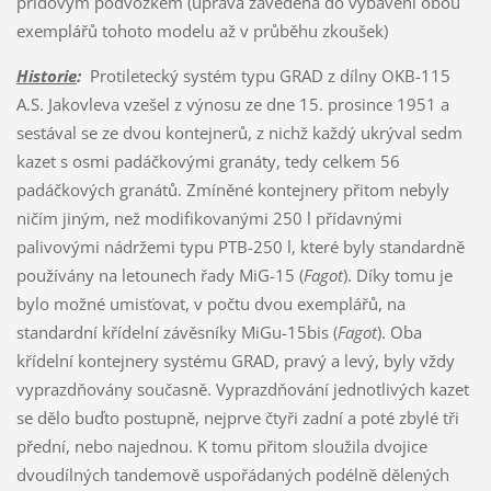
příďovým podvozkem (úprava zavedená do vybavení obou
exemplářů tohoto modelu až v průběhu zkoušek)
Historie
:
Protiletecký systém typu GRAD z dílny OKB-115
A.S. Jakovleva vzešel z výnosu ze dne 15. prosince 1951 a
sestával se ze dvou kontejnerů, z nichž každý ukrýval sedm
kazet s osmi padáčkovými granáty, tedy celkem 56
padáčkových granátů. Zmíněné kontejnery přitom nebyly
ničím jiným, než modifikovanými 250 l přídavnými
palivovými nádržemi typu PTB-250 l, které byly standardně
používány na letounech řady MiG-15 (
Fagot
). Díky tomu je
bylo možné umisťovat, v počtu dvou exemplářů, na
standardní křídelní závěsníky MiGu-15bis (
Fagot
). Oba
křídelní kontejnery systému GRAD, pravý a levý, byly vždy
vyprazdňovány současně. Vyprazdňování jednotlivých kazet
se dělo buďto postupně, nejprve čtyři zadní a poté zbylé tři
přední, nebo najednou. K tomu přitom sloužila dvojice
dvoudílných tandemově uspořádaných podélně dělených