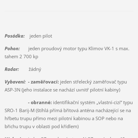
Posádka:
jeden pilot
Pohon:
jeden proudový motor typu Klimov VK-1 s max.
tahem 2 700 kp
Radar:
žádný
Vybavení:
- zaměřovací:
jeden střelecký zaměřovač typu
ASP-3N (jeho instalace se nachází uvnitř pilotní kabiny)
- obranné:
identifikační systém „vlastní-cizí“ typu
SRO-1 Barij-M (štíhlá přímá břitová anténa nacházející se na
hřbetu trupu přímo mezi pilotní kabinou a SOP nebo na
břichu trupu v oblasti pod křídlem)