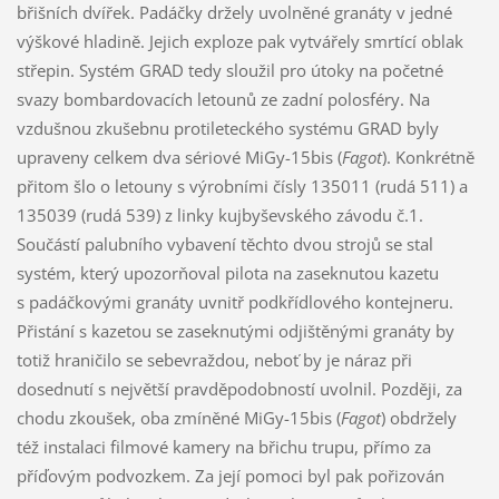
břišních dvířek. Padáčky držely uvolněné granáty v jedné
výškové hladině. Jejich exploze pak vytvářely smrtící oblak
střepin. Systém GRAD tedy sloužil pro útoky na početné
svazy bombardovacích letounů ze zadní polosféry. Na
vzdušnou zkušebnu protileteckého systému GRAD byly
upraveny celkem dva sériové MiGy-15bis (
Fagot
). Konkrétně
přitom šlo o letouny s výrobními čísly 135011 (rudá 511) a
135039 (rudá 539) z linky kujbyševského závodu č.1.
Součástí palubního vybavení těchto dvou strojů se stal
systém, který upozorňoval pilota na zaseknutou kazetu
s padáčkovými granáty uvnitř podkřídlového kontejneru.
Přistání s kazetou se zaseknutými odjištěnými granáty by
totiž hraničilo se sebevraždou, neboť by je náraz při
dosednutí s největší pravděpodobností uvolnil. Později, za
chodu zkoušek, oba zmíněné MiGy-15bis (
Fagot
) obdržely
též instalaci filmové kamery na břichu trupu, přímo za
příďovým podvozkem. Za její pomoci byl pak pořizován