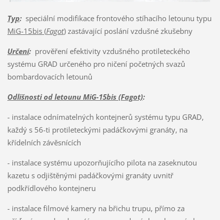
Typ
:
speciální modifikace frontového stíhacího letounu typu
MiG-15bis (
Fagot
)
zastávající poslání vzdušné zkušebny
Určení
:
prověření efektivity vzdušného protileteckého
systému GRAD určeného pro ničení početných svazů
bombardovacích letounů
Odlišnosti od letounu MiG-15bis (Fagot)
:
- instalace odnímatelných kontejnerů systému typu GRAD,
každý s 56-ti protileteckými padáčkovými granáty, na
křídelních závěsnících
- instalace systému upozorňujícího pilota na zaseknutou
kazetu s odjištěnými padáčkovými granáty uvnitř
podkřídlového kontejneru
- instalace filmové kamery na břichu trupu, přímo za