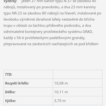
Výzbroj:
jeden 37 mm kanón typu N-37 se zásobou 40
nábojů, instalovaný po pravoboku, a dva 23 mm kanóny
typu NR-23 se zásobou 80 nábojů na hlaveň, instalované po
levoboku výměnné zbraňové lafety vestavěné do břicha
trupu v oblasti za šachtou příďového podvozku, a dva
odnímatelné kontejnery protileteckého systému GRAD,
každý s 56-ti protileteckými padáčkovými granáty,
přepravované na závěsnících nacházejících se pod křídlem
TTD:
Rozpětí křídla:
10,08 m
Délka:
10,11 m
Výška:
3,70 m