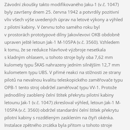
Závodní zkoušky takto modifikovaného Jaku-1 (v.č. 1047)
byly završeny dnem 25. června 1942 a potvrdily pozitivní
vliv všech výše uvedených úprav na letové výkony a výhled
z pilotní kabiny. V červnu toho samého roku byl
v prostorách prototypové dílny Jakovlevovi OKB obdobně
upraven ještě letoun Jak-1 M-105PA (v.č. 3560). Vzhledem
k tomu, že se redukce hlavňové výzbroje nesetkala
s kladným ohlasem, u tohoto stroje byly oba 7,62 mm
kulomety typu ŠKAS nahrazeny jedním silnějším 12,7 mm
kulometem typu UBS. V přímé reakci na stížnosti ze strany
pilotů na nevalnou kvalitu teleskopického zaměřovače typu
OPB-1 tento stroj obdržel zaměřovač typu VV-1. Protože
jednodílný zaoblený čelní štítek překrytu pilotní kabiny
letounu Jak-1 (v.č. 1047) zkresloval výhled, letoun Jak-1 M-
105PA (v.č. 3560) obdržel standardní čelní štítek překrytu
pilotní kabiny s rozděleným zasklením na čtyři okénka.
Instalace zpětného zrcátka byla přitom u tohoto stroje