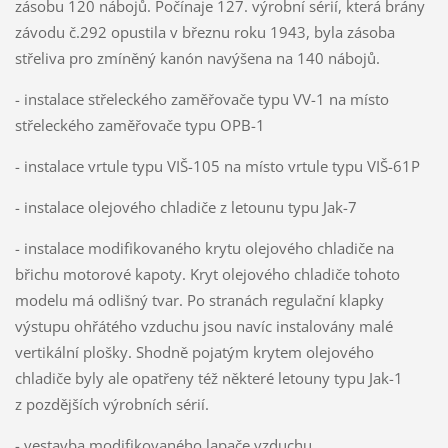
zásobu 120 nábojů. Počínaje 127. výrobní sérií, která brány
závodu č.292 opustila v březnu roku 1943, byla zásoba
střeliva pro zmíněný kanón navýšena na 140 nábojů.
- instalace střeleckého zaměřovače typu VV-1 na místo
střeleckého zaměřovače typu OPB-1
- instalace vrtule typu VIŠ-105 na místo vrtule typu VIŠ-61P
- instalace olejového chladiče z letounu typu Jak-7
- instalace modifikovaného krytu olejového chladiče na
břichu motorové kapoty. Kryt olejového chladiče tohoto
modelu má odlišný tvar. Po stranách regulační klapky
výstupu ohřátého vzduchu jsou navíc instalovány malé
vertikální plošky. Shodně pojatým krytem olejového
chladiče byly ale opatřeny též některé letouny typu Jak-1
z pozdějších výrobních sérií.
- vestavba modifikovaného lapače vzduchu