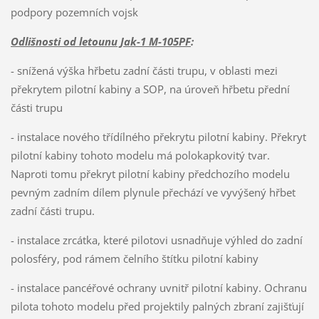
podpory pozemních vojsk
Odlišnosti od letounu Jak-1 M-105PF
:
- snížená výška hřbetu zadní části trupu, v oblasti mezi
překrytem pilotní kabiny a SOP, na úroveň hřbetu přední
části trupu
- instalace nového třídílného překrytu pilotní kabiny. Překryt
pilotní kabiny tohoto modelu má polokapkovitý tvar.
Naproti tomu překryt pilotní kabiny předchozího modelu
pevným zadním dílem plynule přechází ve vyvýšený hřbet
zadní části trupu.
- instalace zrcátka, které pilotovi usnadňuje výhled do zadní
polosféry, pod rámem čelního štítku pilotní kabiny
- instalace pancéřové ochrany uvnitř pilotní kabiny. Ochranu
pilota tohoto modelu před projektily palných zbraní zajišťují