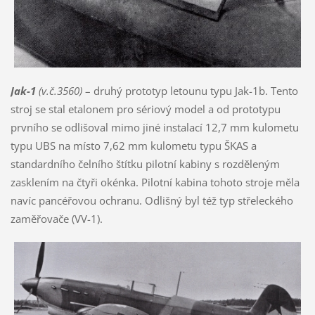
Jak-1
(v.č.3560)
– druhý prototyp letounu typu Jak-1b. Tento
stroj se stal etalonem pro sériový model a od prototypu
prvního se odlišoval mimo jiné instalací 12,7 mm kulometu
typu UBS na místo 7,62 mm kulometu typu ŠKAS a
standardního čelního štítku pilotní kabiny s rozděleným
zasklením na čtyři okénka. Pilotní kabina tohoto stroje měla
navíc pancéřovou ochranu. Odlišný byl též typ střeleckého
zaměřovače (VV-1).