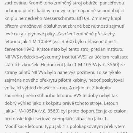
zachována. Kromě toho zmíněný stroj obdržel pancéřovou
ochranu pilotní kabiny a nový knipl nápadně se podobající
kniplu německého Messerschmittu Bf109. Zmíněný knipl
přitom umožňoval obsluhovat zbraně bez nutnosti sejmutí
levé ruky z plynové páky. Završení zmíněné přestavby
letounu Jak-1 M-105PA (v.č. 3560) bylo ohlášeno dne 1.
července 1942. Krátce nato byl tento stroj předán institutu
NII VVS (vědecko-výzkumný institut VVS), za účelem realizace
státních zkoušek. Hodnocení Jaku-1 M-105PA (v.č. 3560) ze
strany pilotů NII VVS bylo nanejvýš pozitivní. To se týkalo
zejména nového překrytu pilotní kabiny, neboť poskytoval
vnikající výhled do všech stran. A nejen to. Z kokpitu
žádného jiného stíhacího letounu VVS té doby nebyl tak
dobrý výhled jako z kokpitu právě tohoto stroje. Letoun
Jaku-1 M-105PA (v.č. 3560) byl proto doporučen jako etalon
pro následující sériové exempláře stíhacího Jaku-1.
Modifikace letounu typu Jak-1 s polokapkovitým překrytem