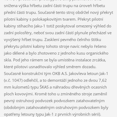
snížena výška hřbetu zadní části trupu na úroveň hřbetu
přední části trupu. Současně tento stroj obdržel nový překryt
pilotní kabiny s polokapkovitým tvarem. Překryt pilotní
kabiny stíhacího Jaku-1 totiž poskytoval omezený výhled do
zadní polosféry, neboť svou zadní částí plynule přecházel ve
vyvýšený hřbet trupu. Zasklení pevného čelního štítku
překrytu pilotní kabiny tohoto stroje navíc nebylo řešeno
jako dělené a bylo zhotoveno z jednoho kusu organického
skla. Pod jeho rámem se byla umístěna instalace zrcátka,
které pilotovi usnadňovalo výhled směrem dozadu.
Současně konstrukční tým OKB A.S. Jakovleva letoun Jak-1
(v.č. 1047) odlehčil, a to demontáží jednoho ze dvou 7,62
mm kulometů typu ŠKAS a náhradou dřevěných ocasních
ploch kovovými. Kromě toho u zmíněného stroje zaměnil
pevný ostruhový podvozek podvozkem zatahovatelným
(obdobným zatahovatelným ostruhovým podvozkem byly
opatřeny letouny typu Jak-1 z prvních výrobních sérií).