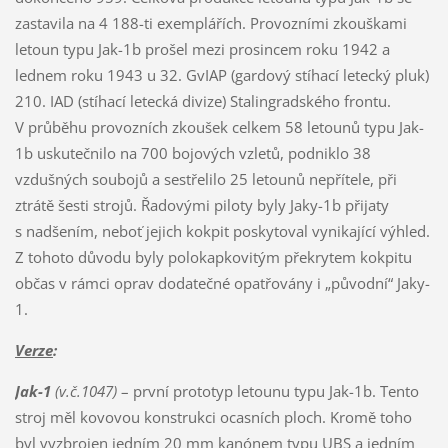
zastavila na 4 188-ti exemplářích. Provozními zkouškami
letoun typu Jak-1b prošel mezi prosincem roku 1942 a
lednem roku 1943 u 32. GvIAP (gardový stíhací letecký pluk)
210. IAD (stíhací letecká divize) Stalingradského frontu.
V průběhu provozních zkoušek celkem 58 letounů typu Jak-
1b uskutečnilo na 700 bojových vzletů, podniklo 38
vzdušných soubojů a sestřelilo 25 letounů nepřítele, při
ztrátě šesti strojů. Řadovými piloty byly Jaky-1b přijaty
s nadšením, neboť jejich kokpit poskytoval vynikající výhled.
Z tohoto důvodu byly polokapkovitým překrytem kokpitu
občas v rámci oprav dodatečné opatřovány i „původní“ Jaky-
1.
Verze
:
Jak-1
(v.č.1047)
– první prototyp letounu typu Jak-1b. Tento
stroj měl kovovou konstrukci ocasních ploch. Kromě toho
byl vyzbrojen jedním 20 mm kanónem typu UBS a jedním