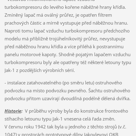
turbokompresoru do levého kořene náběžné hrany křídla.
Zmíněný lapač má oválný průřez, je opatřen filtrem
prachových částic a mírně vystupuje před náběžnou hranu.
Naproti tomu lapač vzduchu turbokompresoru předchozího
modelu má přibližně trojúhelníkovitý průřez, nevystupuje
před náběžnou hranu křídla a více přiléhá k postrannímu
panelu motorové kapoty. Shodně pojatým lapačem vzduchu
turbokompresoru byly ale opatřeny též některé letouny typu
Jak-1 z pozdějších výrobních sérií.
- instalace zatahovatelného (po směru letu) ostruhového
podvozku na místo podvozku pevného. Šachtu ostruhového
podvozku přitom uzavírají dvoudílná podélně dělená dvířka.
Historie
:
V průběhu výroby byla do konstrukce frontového
stíhacího letounu typu Jak-1 vnesena celá řada změn.
V červnu roku 1942 tak byla u jednoho z těchto strojů (v.č.
1047) v prostorách prototypové dílny Jakovlevovi OKB