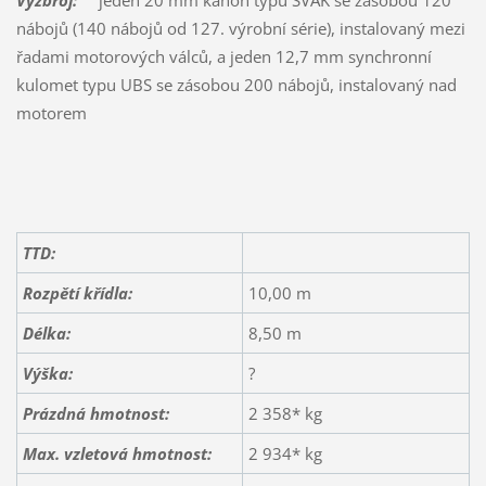
nábojů (140 nábojů od 127. výrobní série), instalovaný mezi
řadami motorových válců, a jeden 12,7 mm synchronní
kulomet typu UBS se zásobou 200 nábojů, instalovaný nad
motorem
TTD:
Rozpětí křídla:
10,00 m
Délka:
8,50 m
Výška:
?
Prázdná hmotnost:
2 358* kg
Max. vzletová hmotnost:
2 934* kg