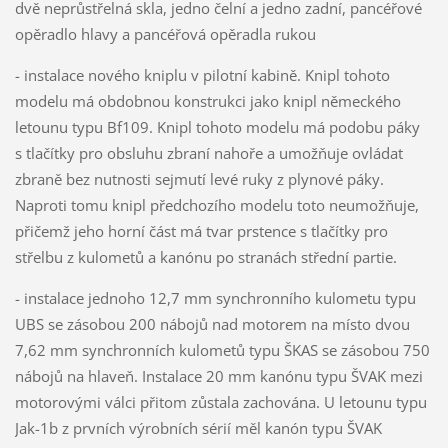
dvě neprůstřelná skla, jedno čelní a jedno zadní, pancéřové
opěradlo hlavy a pancéřová opěradla rukou
- instalace nového kniplu v pilotní kabině. Knipl tohoto
modelu má obdobnou konstrukci jako knipl německého
letounu typu Bf109. Knipl tohoto modelu má podobu páky
s tlačítky pro obsluhu zbraní nahoře a umožňuje ovládat
zbraně bez nutnosti sejmutí levé ruky z plynové páky.
Naproti tomu knipl předchozího modelu toto neumožňuje,
přičemž jeho horní část má tvar prstence s tlačítky pro
střelbu z kulometů a kanónu po stranách střední partie.
- instalace jednoho 12,7 mm synchronního kulometu typu
UBS se zásobou 200 nábojů nad motorem na místo dvou
7,62 mm synchronních kulometů typu ŠKAS se zásobou 750
nábojů na hlaveň. Instalace 20 mm kanónu typu ŠVAK mezi
motorovými válci přitom zůstala zachována. U letounu typu
Jak-1b z prvních výrobních sérií měl kanón typu ŠVAK