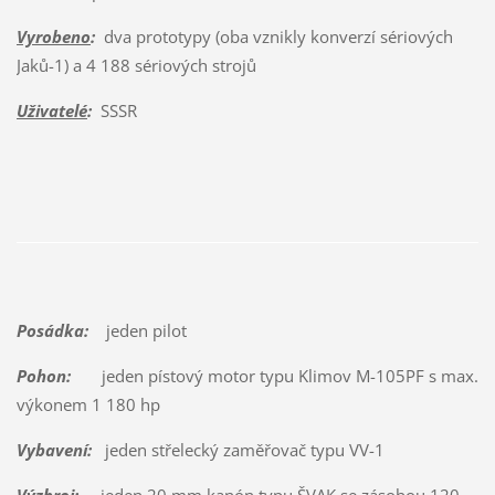
Vyrobeno
:
dva prototypy (oba vznikly konverzí sériových
Jaků-1) a 4 188 sériových strojů
Uživatelé
:
SSSR
Posádka:
jeden pilot
Pohon:
jeden pístový motor typu Klimov M-105PF s max.
výkonem 1 180 hp
Vybavení:
jeden střelecký zaměřovač typu VV-1
Výzbroj:
jeden 20 mm kanón typu ŠVAK se zásobou 120