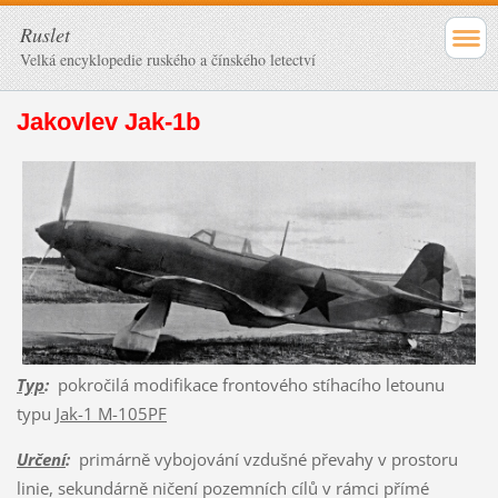
Ruslet
Velká encyklopedie ruského a čínského letectví
Jakovlev Jak-1b
Typ
:
pokročilá modifikace frontového stíhacího letounu
typu
Jak-1 M-105PF
Určení
:
primárně vybojování vzdušné převahy v prostoru
linie, sekundárně ničení pozemních cílů v rámci přímé