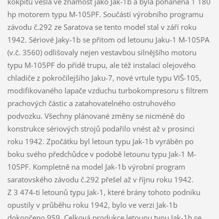
kokpitu vešla ve známost jako Jak-1b a byla poháněna 1 180
hp motorem typu M-105PF. Součástí výrobního programu
závodu č.292 ze Saratova se tento model stal v září roku
1942. Sériové Jaky-1b se přitom od letounu Jaku-1 M-105PA
(v.č. 3560) odlišovaly nejen vestavbou silnějšího motoru
typu M-105PF do přídě trupu, ale též instalací olejového
chladiče z pokročilejšího Jaku-7, nové vrtule typu VIŠ-105,
modifikovaného lapače vzduchu turbokompresoru s filtrem
prachových částic a zatahovatelného ostruhového
podvozku. Všechny plánované změny se nicméně do
konstrukce sériových strojů podařilo vnést až v prosinci
roku 1942. Zpočátku byl letoun typu Jak-1b vyráběn po
boku svého předchůdce v podobě letounu typu Jak-1 M-
105PF. Kompletně na model Jak-1b výrobní program
saratovského závodu č.292 přešel až v říjnu roku 1942.
Z 3 474-ti letounů typu Jak-1, které brány tohoto podniku
opustily v průběhu roku 1942, bylo ve verzi Jak-1b
dokončeno 959. Celková produkce letounu typu Jak-1b se