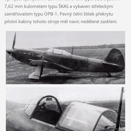
7,62 mm kulometem typu ŠKAS a vybaven střeleckým
zaměřovačem typu OPB-1. Pevný čelní štítek překrytu
pilotní kabiny tohoto stroje měl navíc nedělené zasklení.