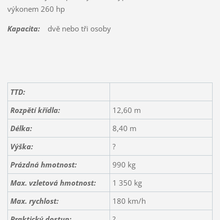
výkonem 260 hp
Kapacita:
dvě nebo tři osoby
TTD:
Rozpětí křídla:
12,60 m
Délka:
8,40 m
Výška:
?
Prázdná hmotnost:
990 kg
Max. vzletová hmotnost:
1 350 kg
Max. rychlost:
180 km/h
Praktický dostup:
?