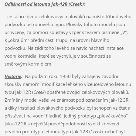
Odlišnosti od letounu Jak-12R (Creek)
:
- instalace dvou celokovových plováků na místo tříbodového
podvozku ostruhového typu. Plováky tohoto modelu jsou
uchyceny, za pomoci soustavy vzpěr s tvarem písmene „V“,
k „okrajům“ přední části trupu, na úrovni hlavního
podvozku. Na zádi toho levého se navíc nachází instalace
vodní kormidla, které se vychyluje v součinnosti se
směrovým kormidlem.
Historie
:
Na podzim roku 1950 byly zahájeny závodní
zkoušky námořní modifikace lehkého víceúčelového letounu
typu Jak-12R (
Creek
) opatřené dvojicí celokovových plováků.
Zmíněný model vešel ve známost pod označením Jak-12GR
a díky instalaci plovákového podvozku byl schopen vzlétat a
přistávat i na vodní hladině. Jediný prototyp „plovákového“
Jaku-12GR s největší pravděpodobností vznikl konverzí
prvního prototypu letounu typu Jak-12R (
Creek
), neboť byl