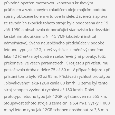
původně opatřen motorovou kapotou s kruhovým
průřezem a vzduchovým chladičem oleje majícím podobu
spirály obtočené kolem vrtulové hřídele. Závěrečná zpráva
ze závodních zkoušek tohoto stroje byla podepsána dne 19.
září 1950 a obsahovala doporučující stanovisko k odevzdání
ke státním zkouškám u NII-15 VMF (zkušební institut
námořnictva). Svého neúspěšného předchůdce v podobě
letounu typu Jak-12G, který vycházel z méně výkonného
Jaku-12 (
Creek
) a byl opatřen celodřevěnými plováky, totiž
překonával ve všech parametrech. K rozjezdu při vzletu mu
postačovala dráha o délce 75 až 80 m. V případě dojezdu při
přistání tomu bylo 90 až 95 m. Přistávací rychlost prototypu
„plovákového“ Jaku-12GR činila 60 km/h. U země byl tento
stroj schopen vyvinout rychlost až 180 km/h. Dolet
prototypu letounu typu Jak-12GR byl stanoven na 555 km.
Stoupavost tohoto stroje u země činila 5,4 m/s. Výšky 1 000
m byl letoun typu Jak-12GR schopen dosáhnout za 3,6 min.