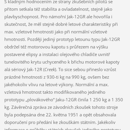
S kladným hodnocením ze strany zkušebních pilotů se
přitom setkala též stabilita a ovladatelnost, stejně jako
plavbyschopnost. Pro námořní Jak-12GR ale hovořila i
skutečnost, že měl stejně dobré letové charakteristiky při
max. vzletové hmotnosti jako při normální vzletové
hmotnosti. Později jediný prototyp letounu typu Jak-12GR
obdržel též motorovou kapotu s průřezem na výšku
postavené elipsy a instalaci olejového chladiče uvnitř
tunelovitého krytu uchyceného k břichu motorové kapoty
alá sériový Jak-12R (
Creek
). To sice sebou přineslo vzrůst
prázdné hmotnosti z 930-ti kg na 990 kg, ovšem bez
jakéhokoliv vlivu na letové výkony. Normální a max.
vzletová hmotnost takto modifikovaného jediného
prototypu „plovákového“ Jaku-12GR činila 1 250 kg a 1 350
kg. Závěrečná zpráva ze závodních zkoušek tohoto stroje
byla podepsána dne 22. května 1951 a opět obsahovala
doporučení pro předání ke zkouškám státním. Jakékoliv
informace o průběhu státních zkoušek jediného prototypu