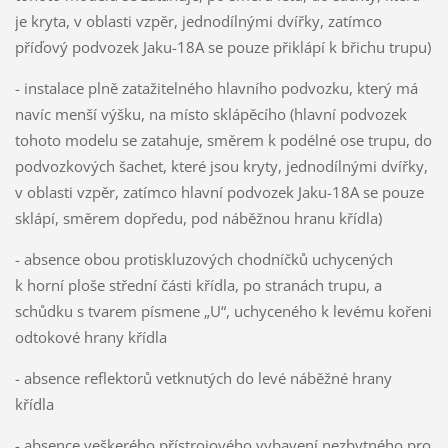
je kryta, v oblasti vzpěr, jednodílnými dvířky, zatímco
příďový podvozek Jaku-18A se pouze přiklápí k břichu trupu)
- instalace plně zatažitelného hlavního podvozku, který má
navíc menší výšku, na místo sklápěcího (hlavní podvozek
tohoto modelu se zatahuje, směrem k podélné ose trupu, do
podvozkových šachet, které jsou kryty, jednodílnými dvířky,
v oblasti vzpěr, zatímco hlavní podvozek Jaku-18A se pouze
sklápí, směrem dopředu, pod náběžnou hranu křídla)
- absence obou protiskluzových chodníčků uchycených
k horní ploše střední části křídla, po stranách trupu, a
schůdku s tvarem písmene „U“, uchyceného k levému kořeni
odtokové hrany křídla
- absence reflektorů vetknutých do levé náběžné hrany
křídla
- absence veškerého přístrojového vybavení nezbytného pro