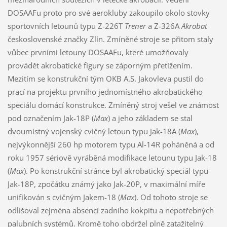
DOSAAFu proto pro své aerokluby zakoupilo okolo stovky
sportovních letounů typu Z-226T
Trener
a Z-326A
Akrobat
československé značky Zlín. Zmíněné stroje se přitom staly
vůbec prvními letouny DOSAAFu, které umožňovaly
provádět akrobatické figury se záporným přetížením.
Mezitím se konstrukční tým OKB A.S. Jakovleva pustil do
prací na projektu prvního jednomístného akrobatického
speciálu domácí konstrukce. Zmíněný stroj vešel ve známost
pod označením Jak-18P (
Max
) a jeho základem se stal
dvoumístný vojenský cvičný letoun typu Jak-18A (
Max
),
nejvýkonnější 260 hp motorem typu Al-14R poháněná a od
roku 1957 sériově vyráběná modifikace letounu typu Jak-18
(
Max
). Po konstrukční stránce byl akrobatický speciál typu
Jak-18P, zpočátku známý jako Jak-20P, v maximální míře
unifikován s cvičným Jakem-18 (
Max
). Od tohoto stroje se
odlišoval zejména absencí zadního kokpitu a nepotřebných
palubních systémů. Kromě toho obdržel plně zatažitelný