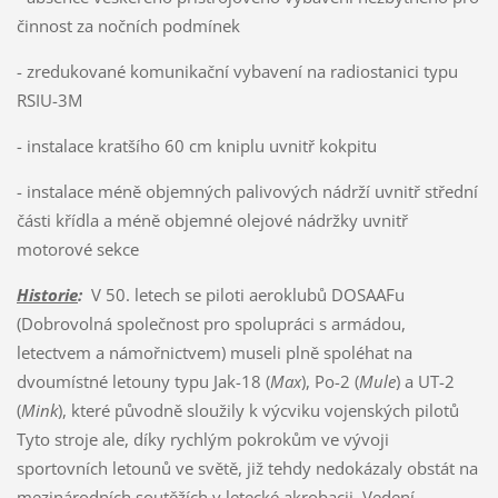
činnost za nočních podmínek
- zredukované komunikační vybavení na radiostanici typu
RSIU-3M
- instalace kratšího 60 cm kniplu uvnitř kokpitu
- instalace méně objemných palivových nádrží uvnitř střední
části křídla a méně objemné olejové nádržky uvnitř
motorové sekce
Historie
:
V 50. letech se piloti aeroklubů DOSAAFu
(Dobrovolná společnost pro spolupráci s armádou,
letectvem a námořnictvem) museli plně spoléhat na
dvoumístné letouny typu Jak-18 (
Max
), Po-2 (
Mule
) a UT-2
(
Mink
), které původně sloužily k výcviku vojenských pilotů
Tyto stroje ale, díky rychlým pokrokům ve vývoji
sportovních letounů ve světě, již tehdy nedokázaly obstát na
mezinárodních soutěžích v letecké akrobacii. Vedení