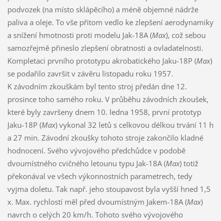
podvozek (na místo sklápěcího) a méně objemné nádrže
paliva a oleje. To vše přitom vedlo ke zlepšení aerodynamiky
a snížení hmotnosti proti modelu Jak-18A (
Max
), což sebou
samozřejmě přineslo zlepšení obratnosti a ovladatelnosti.
Kompletaci prvního prototypu akrobatického Jaku-18P (
Max
)
se podařilo završit v závěru listopadu roku 1957.
K závodním zkouškám byl tento stroj předán dne 12.
prosince toho samého roku. V průběhu závodních zkoušek,
které byly završeny dnem 10. ledna 1958, první prototyp
Jaku-18P (
Max
) vykonal 32 letů s celkovou délkou trvání 11 h
a 27 min. Závodní zkoušky tohoto stroje zakončilo kladné
hodnocení. Svého vývojového předchůdce v podobě
dvoumístného cvičného letounu typu Jak-18A (
Max
) totiž
překonával ve všech výkonnostních parametrech, tedy
vyjma doletu. Tak např. jeho stoupavost byla vyšší hned 1,5
x. Max. rychlostí měl před dvoumístným Jakem-18A (
Max
)
navrch o celých 20 km/h. Tohoto svého vývojového