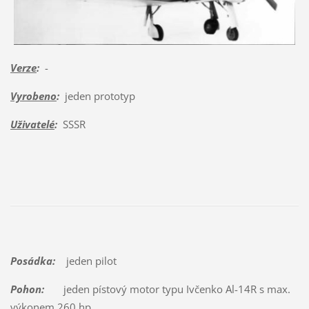
Verze
:
-
Vyrobeno
:
jeden prototyp
Uživatelé
:
SSSR
Posádka:
jeden pilot
Pohon:
jeden pístový motor typu Ivčenko Al-14R s max.
výkonem 260 hp