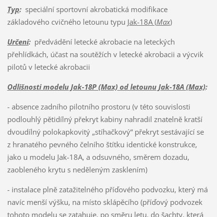
Typ
:
speciální sportovní akrobatická modifikace
základového cvičného letounu typu
Jak-18A (
Max
)
Určení
:
předvádění letecké akrobacie na leteckých
přehlídkách, účast na soutěžích v letecké akrobacii a výcvik
pilotů v letecké akrobacii
Odlišnosti modelu Jak-18P (Max) od letounu Jak-18A (Max)
:
- absence zadního pilotního prostoru (v této souvislosti
podlouhlý pětidílný překryt kabiny nahradil znatelně kratší
dvoudílný polokapkovitý „stíhačkový“ překryt sestávající se
z hranatého pevného čelního štítku identické konstrukce,
jako u modelu Jak-18A, a odsuvného, směrem dozadu,
zaobleného krytu s neděleným zasklením)
- instalace plně zatažitelného příďového podvozku, který má
navíc menší výšku, na místo sklápěcího (příďový podvozek
tohoto modelu se zatahuje, po směru letu, do šachty, která