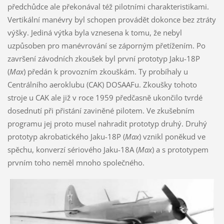
předchůdce ale překonával též pilotními charakteristikami.
Vertikální manévry byl schopen provádět dokonce bez ztráty
výšky. Jediná výtka byla vznesena k tomu, že nebyl
uzpůsoben pro manévrování se záporným přetížením. Po
završení závodních zkoušek byl první prototyp Jaku-18P
(
Max
) předán k provozním zkouškám. Ty probíhaly u
Centrálního aeroklubu (CAK) DOSAAFu. Zkoušky tohoto
stroje u CAK ale již v roce 1959 předčasně ukončilo tvrdé
dosednutí při přistání zaviněné pilotem. Ve zkušebním
programu jej proto musel nahradit prototyp druhý. Druhý
prototyp akrobatického Jaku-18P (
Max
) vznikl poněkud ve
spěchu, konverzí sériového Jaku-18A (
Max
) a s prototypem
prvním toho neměl mnoho společného.