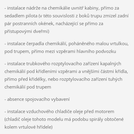
- instalace nádrže na chemikálie uvnitř kabiny, přímo za
sedadlem pilota (v této souvislosti z boků trupu zmizel zadní
pár postranních okének, nacházející se přímo za
přístupovými dveřmi)
- instalace čerpadla chemikálií, poháněného malou vrtulkou,
pod trupem, přímo mezi vzpěrami hlavního podvozku
- instalace trubkového rozptylovacího zařízení kapalných
chemikálií pod křídleními vzpěrami a vnějšími částmi křídla,
přímo před křidélky, nebo rozptylovacího zařízení tuhých
chemikálií pod trupem
- absence spojovacího vybavení
- instalace vzduchového chladiče oleje před motorem
(chladič oleje tohoto modelu má podobu spirály obtočené
kolem vrtulové hřídele)