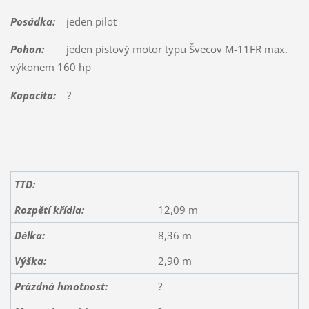
Posádka:
jeden pilot
Pohon:
jeden pístový motor typu Švecov M-11FR max.
výkonem 160 hp
Kapacita:
?
TTD:
Rozpětí křídla:
12,09 m
Délka:
8,36 m
Výška:
2,90 m
Prázdná hmotnost:
?