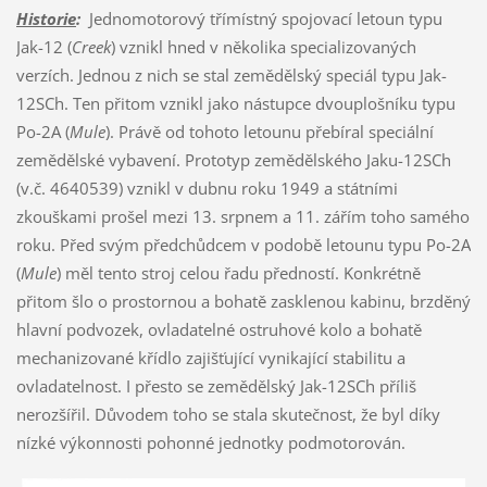
Historie
:
Jednomotorový třímístný spojovací letoun typu
Jak-12 (
Creek
) vznikl hned v několika specializovaných
verzích. Jednou z nich se stal zemědělský speciál typu Jak-
12SCh. Ten přitom vznikl jako nástupce dvouplošníku typu
Po-2A (
Mule
). Právě od tohoto letounu přebíral speciální
zemědělské vybavení. Prototyp zemědělského Jaku-12SCh
(v.č. 4640539) vznikl v dubnu roku 1949 a státními
zkouškami prošel mezi 13. srpnem a 11. zářím toho samého
roku. Před svým předchůdcem v podobě letounu typu Po-2A
(
Mule
) měl tento stroj celou řadu předností. Konkrétně
přitom šlo o prostornou a bohatě zasklenou kabinu, brzděný
hlavní podvozek, ovladatelné ostruhové kolo a bohatě
mechanizované křídlo zajišťující vynikající stabilitu a
ovladatelnost. I přesto se zemědělský Jak-12SCh příliš
nerozšířil. Důvodem toho se stala skutečnost, že byl díky
nízké výkonnosti pohonné jednotky podmotorován.