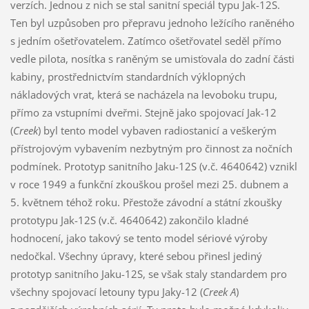
verzích. Jednou z nich se stal sanitní speciál typu Jak-12S.
Ten byl uzpůsoben pro přepravu jednoho ležícího raněného
s jedním ošetřovatelem. Zatímco ošetřovatel seděl přímo
vedle pilota, nosítka s raněným se umisťovala do zadní části
kabiny, prostřednictvím standardních výklopných
nákladových vrat, která se nacházela na levoboku trupu,
přímo za vstupními dveřmi. Stejně jako spojovací Jak-12
(
Creek
) byl tento model vybaven radiostanicí a veškerým
přístrojovým vybavením nezbytným pro činnost za nočních
podmínek. Prototyp sanitního Jaku-12S (v.č. 4640642) vznikl
v roce 1949 a funkční zkouškou prošel mezi 25. dubnem a
5. květnem téhož roku. Přestože závodní a státní zkoušky
prototypu Jak-12S (v.č. 4640642) zakončilo kladné
hodnocení, jako takový se tento model sériové výroby
nedočkal. Všechny úpravy, které sebou přinesl jediný
prototyp sanitního Jaku-12S, se však staly standardem pro
všechny spojovací letouny typu Jaky-12 (
Creek A
)