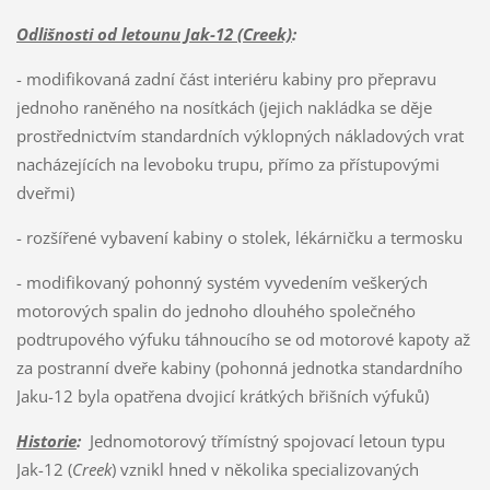
Odlišnosti od letounu Jak-12 (Creek)
:
- modifikovaná zadní část interiéru kabiny pro přepravu
jednoho raněného na nosítkách (jejich nakládka se děje
prostřednictvím standardních výklopných nákladových vrat
nacházejících na levoboku trupu, přímo za přístupovými
dveřmi)
- rozšířené vybavení kabiny o stolek, lékárničku a termosku
- modifikovaný pohonný systém vyvedením veškerých
motorových spalin do jednoho dlouhého společného
podtrupového výfuku táhnoucího se od motorové kapoty až
za postranní dveře kabiny (pohonná jednotka standardního
Jaku-12 byla opatřena dvojicí krátkých břišních výfuků)
Historie
:
Jednomotorový třímístný spojovací letoun typu
Jak-12 (
Creek
) vznikl hned v několika specializovaných