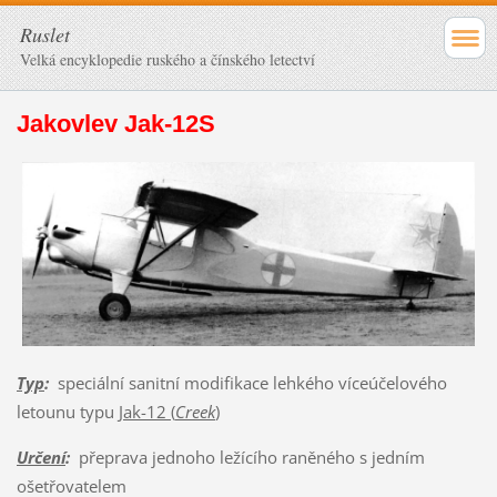
Ruslet
Velká encyklopedie ruského a čínského letectví
Jakovlev Jak-12S
Typ
:
speciální sanitní modifikace lehkého víceúčelového
letounu typu
Jak-12 (
Creek
)
Určení
:
přeprava jednoho ležícího raněného s jedním
ošetřovatelem