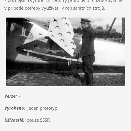
z pozdějších výrobních sérií. Ty proto bylo možné kdykoliv
v případě potřeby využívat i v roli sanitních strojů.
Verze
:
-
Vyrobeno
:
jeden prototyp
Uživatelé
:
pouze SSSR