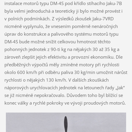
instalace motorů typu DM-4S pod křídlo stíhacího Jaku-7B
byla velmi jednoduchá a teoreticky ji bylo možné provést i
v polních podmínkách. Z výsledků zkoušek Jaku-7VRD
nicméně vyplynulo, že vnesením poměrně nenáročných
úprav do konstrukce a palivového systému motorů typu
DM-4S bude možné snížit celkovou hmotnost těchto
pohonných jednotek z 90-ti kg na nějakých 30 až 35 kg a
zároveň zlepšit jejich efektivitu a provozní ekonomiku. Dle
předběžných výpočtů měly zmíněné motory při rychlosti
okolo 600 km/h při odběru paliva 30 kg/min umožnit nárůst
rychlosti o nějakých 130 km/h. V dalších zkouškách
náporových urychlovacích jednotek na letounech řady „Jak“
se již nicméně nepokračovalo. Důvodem toho byl blížící se
konec války a rychlé pokroky ve vývoji proudových motorů.