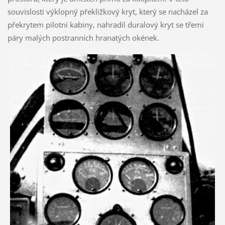
souvislosti výklopný překližkový kryt, který se nacházel za
překrytem pilotní kabiny, nahradil duralový kryt se třemi
páry malých postranních hranatých okének.