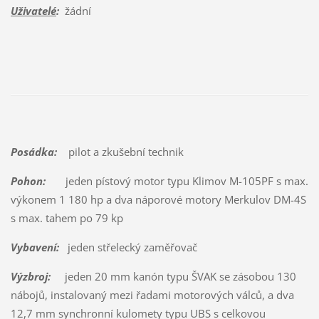
Uživatelé
:
žádní
Posádka:
pilot a zkušební technik
Pohon:
jeden pístový motor typu Klimov M-105PF s max.
výkonem 1 180 hp a dva náporové motory Merkulov DM-4S
s max. tahem po 79 kp
Vybavení:
jeden střelecký zaměřovač
Výzbroj:
jeden 20 mm kanón typu ŠVAK se zásobou 130
nábojů, instalovaný mezi řadami motorových válců, a dva
12,7 mm synchronní kulomety typu UBS s celkovou