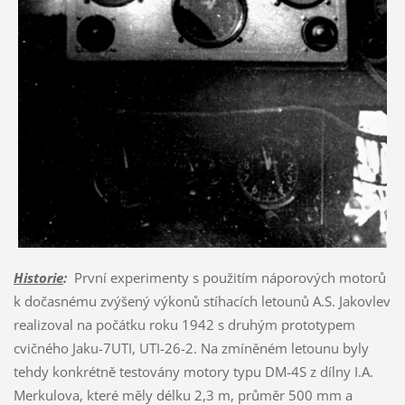
Historie
:
První experimenty s použitím náporových motorů
k dočasnému zvýšený výkonů stíhacích letounů A.S. Jakovlev
realizoval na počátku roku 1942 s druhým prototypem
cvičného Jaku-7UTI, UTI-26-2. Na zmíněném letounu byly
tehdy konkrétně testovány motory typu DM-4S z dílny I.A.
Merkulova, které měly délku 2,3 m, průměr 500 mm a