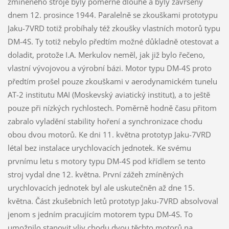
zmíněného stroje byly poměrně dlouhé a byly završeny
dnem 12. prosince 1944. Paralelně se zkouškami prototypu
Jaku-7VRD totiž probíhaly též zkoušky vlastních motorů typu
DM-4S. Ty totiž nebylo předtím možné důkladně otestovat a
doladit, protože I.A. Merkulov neměl, jak již bylo řečeno,
vlastní vývojovou a výrobní bázi. Motor typu DM-4S proto
předtím prošel pouze zkouškami v aerodynamickém tunelu
AT-2 institutu MAI (Moskevský aviatický institut), a to ještě
pouze při nízkých rychlostech. Poměrně hodně času přitom
zabralo vyladění stability hoření a synchronizace chodu
obou dvou motorů. Ke dni 11. května prototyp Jaku-7VRD
létal bez instalace urychlovacích jednotek. Ke svému
prvnímu letu s motory typu DM-4S pod křídlem se tento
stroj vydal dne 12. května. První zážeh zmíněných
urychlovacích jednotek byl ale uskutečněn až dne 15.
května. Část zkušebních letů prototyp Jaku-7VRD absolvoval
jenom s jedním pracujícím motorem typu DM-4S. To
umožnilo stanovit vliv chodu dvou těchto motorů na