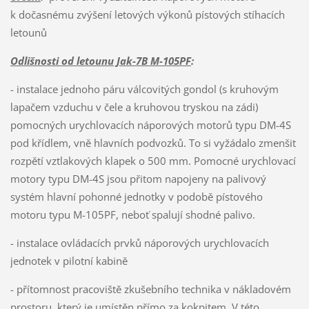
k dočasnému zvýšení letových výkonů pístových stíhacích
letounů
Odlišnosti od letounu Jak-7B M-105PF
:
- instalace jednoho páru válcovitých gondol (s kruhovým
lapačem vzduchu v čele a kruhovou tryskou na zádi)
pomocných urychlovacích náporových motorů typu DM-4S
pod křídlem, vně hlavních podvozků. To si vyžádalo zmenšit
rozpětí vztlakových klapek o 500 mm. Pomocné urychlovací
motory typu DM-4S jsou přitom napojeny na palivový
systém hlavní pohonné jednotky v podobě pístového
motoru typu M-105PF, neboť spalují shodné palivo.
- instalace ovládacích prvků náporových urychlovacích
jednotek v pilotní kabině
- přítomnost pracoviště zkušebního technika v nákladovém
prostoru, který je umístěn přímo za kokpitem. V této