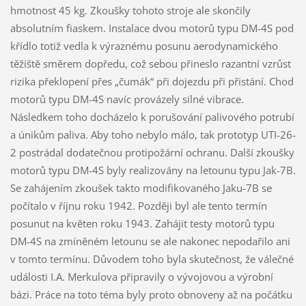
hmotnost 45 kg. Zkoušky tohoto stroje ale skončily
absolutním fiaskem. Instalace dvou motorů typu DM-4S pod
křídlo totiž vedla k výraznému posunu aerodynamického
těžiště směrem dopředu, což sebou přineslo razantní vzrůst
rizika překlopení přes „čumák“ při dojezdu při přistání. Chod
motorů typu DM-4S navíc provázely silné vibrace.
Následkem toho docházelo k porušování palivového potrubí
a únikům paliva. Aby toho nebylo málo, tak prototyp UTI-26-
2 postrádal dodatečnou protipožární ochranu. Další zkoušky
motorů typu DM-4S byly realizovány na letounu typu Jak-7B.
Se zahájením zkoušek takto modifikovaného Jaku-7B se
počítalo v říjnu roku 1942. Později byl ale tento termín
posunut na květen roku 1943. Zahájit testy motorů typu
DM-4S na zmíněném letounu se ale nakonec nepodařilo ani
v tomto termínu. Důvodem toho byla skutečnost, že válečné
události I.A. Merkulova připravily o vývojovou a výrobní
bázi. Práce na toto téma byly proto obnoveny až na počátku