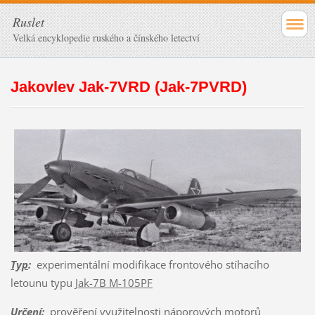
Ruslet
Velká encyklopedie ruského a čínského letectví
Jakovlev Jak-7VRD (Jak-7PVRD)
Typ
:
experimentální modifikace frontového stíhacího
letounu typu
Jak-7B M-105PF
Určení
:
prověření využitelnosti náporových motorů