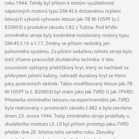
roku 1944. Tehdy byl přitom k testům využitelnosti
náporových motorů typu DM-4S k dočasnému zvýšení
letových výkonů vyhrazen letoun Jak-7B M-105PF (v.č.
820803) z produkce závodu č.82 z Tušina. Pod křídlo
zmíněného stroje byly konkrétně instalovány motory typu
DM-4S č.16 a č.17. Změny se přitom nedotkly jen
pohonného systému. Za pilotní sedačkou tohoto stroje bylo
totiž zřízeno pracoviště zkušebního technika. V této
souvislosti výklopný překližkový kryt, který se nacházel za
překrytem pilotní kabiny, nahradil duralový kryt se třemi
páry postranních okének. Takto modifikovaný letoun Jak-7B
M-105PF (v.č. 820803) byl znám jako Jak-7VRD či Jak-7PVRD.
Přestavba zmíněného letounu na experimentální Jak-7VRD
byla realizovány v prostorách závodu č.482 a byla završena
dnem 23. února 1944. Testy zmíněného stroje probíhaly u
zkušebního institutu LII. LII byl přitom prototyp Jaku-7VRD
předán dne 28. března toho samého roku. Zkoušky