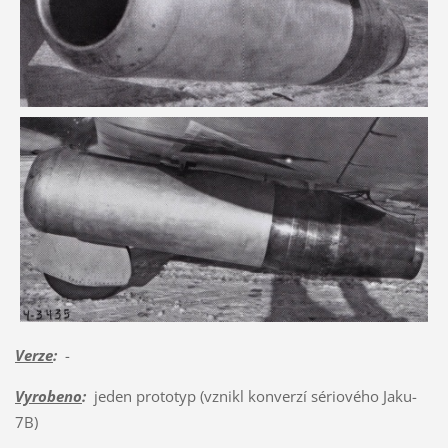
Verze
:
-
Vyrobeno
:
jeden prototyp (vznikl konverzí sériového Jaku-
7B)