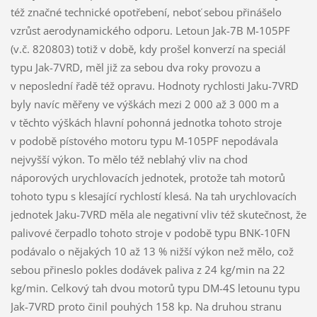
též značné technické opotřebení, neboť sebou přinášelo
vzrůst aerodynamického odporu. Letoun Jak-7B M-105PF
(v.č. 820803) totiž v době, kdy prošel konverzí na speciál
typu Jak-7VRD, měl již za sebou dva roky provozu a
v neposlední řadě též opravu. Hodnoty rychlosti Jaku-7VRD
byly navíc měřeny ve výškách mezi 2 000 až 3 000 m a
v těchto výškách hlavní pohonná jednotka tohoto stroje
v podobě pístového motoru typu M-105PF nepodávala
nejvyšší výkon. To mělo též neblahý vliv na chod
náporových urychlovacích jednotek, protože tah motorů
tohoto typu s klesající rychlostí klesá. Na tah urychlovacích
jednotek Jaku-7VRD měla ale negativní vliv též skutečnost, že
palivové čerpadlo tohoto stroje v podobě typu BNK-10FN
podávalo o nějakých 10 až 13 % nižší výkon než mělo, což
sebou přineslo pokles dodávek paliva z 24 kg/min na 22
kg/min. Celkový tah dvou motorů typu DM-4S letounu typu
Jak-7VRD proto činil pouhých 158 kp. Na druhou stranu