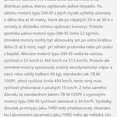
distribuci paliva, kterou zajišťovalo jediné čerpadlo. Po
zážehu motorů typu DM-4S z jejich trysek vyšlehly plameny
o délce dva až tři metry, které ale po nějakých 20-ti až 30-ti s
zmizely (v důsledku ohřevu spalovací komory). Protože
spotřeba paliva motorů typu DM-4S činila 22 kg/min,
zmíněné motory mohly být aktivovány jen po velmi krátkou
dobu (5 až 6 min), např. při stíhání protivníka nebo při úniku
z bojiště. Aktivace motorů typu DM-4S vedla ke vzrůstu
rychlosti o 53 km/h (z 460 km/h na 513 km/h). Protože ale
zmíněné motory vyvozovaly značný aerodynamický odpor a
navíc něco vážily (celkem 90 kg), standardní Jak-7B M-
105PF, jehož rychlost činila 494 km/h, tento stroj max.
rychlostí překonával o pouhých 19 km/h. Z toho samého
důvodu za standardním Jakem-7B M-105PF s vypnutými
motory typu DM-4S rychlostí zaostával o 34 km/h. Výsledky
zkoušek prototypu Jaku-7VRD tedy představovaly zklamání.
Na výkonnostní parametry Jaku-7VRD mělo ale neblahý vliv