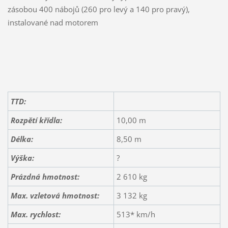
zásobou 400 nábojů (260 pro levý a 140 pro pravý),
instalované nad motorem
TTD:
Rozpětí křídla:
10,00 m
Délka:
8,50 m
Výška:
?
Prázdná hmotnost:
2 610 kg
Max. vzletová hmotnost:
3 132 kg
Max. rychlost:
513* km/h