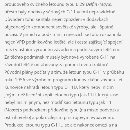
proudového cvičného letounu typu L-29
Delfín
(
Maya
). I
přesto byly dodávky sériových C-11 velmi nepravidelné.
Důvodem toho se stala nejen zpoždění v dodávkách
objednaných komponent sovětské výroby, ale i špatné
počasí. V jarních a podzimních měsících se totiž rozbahnila
nejen VPD podnikového letiště, ale i cesta zajišťující spojení
mezi vlastním výrobním závodem a podnikovým letištěm.
Za těchto podmínek musely být nově vyrobené C-11 na
závodní letiště odtahovány za pomoci dvou traktorů.
Původní plány počítaly s tím, že letoun typu C-11 v průběhu
roku 1956 ve výrobním programu kunovického závodu Let
Kunovice nahradí letoun typu C-11U, který nebyl ničím
jiným, než licenční kopií letounu typu Jak-11U, který zase
nebyl ničím jiným, než modifikací letounu typu Jak-11
(
Moose
) s podvozkem příďového typu (na místo podvozku
ostruhového) a pokročilejším přístrojovým vybavením.
Produkce letounu typu C-11U se ale nakonec omezila na