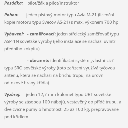
Posádka:
pilot/žák a pilot/instruktor
Pohon:
jeden pístový motor typu Avia M-21 (licenční
kopie motoru typu Švecov AŠ-21) s max. výkonem 700 hp
Vybavení:
- zaměřovací:
jeden střelecký zaměřovač typu
ASP-1N sovětské výroby (jeho instalace se nachází uvnitř
předního kokpitu)
- obranné:
identifikační systém „vlastní-cizí“
typu SRO sovětské výroby (toto zařízení využívá tyčovou
anténu, která se nachází na břichu trupu, na úrovni
odtokové hrany křídla)
Výzbroj:
jeden 12,7 mm kulomet typu UBT sovětské
výroby se zásobou 100 nábojů, vestavěný do přídě trupu, a
dvě cvičné pumy o hmotnosti 25 až 100 kg, přepravované
pod křídlem