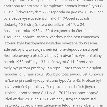
s výrobou tohoto stroje. Kompletace prvních letounů typu C-
11 z dílů dovezených z SSSR započala na jaře roku 1953. Zda
byla pětice výše uvedených Jaků-11 (
Moose
) součástí
dodávky 10-ti strojů, která dorazila mezi 17. a 24.
červencem roku 1953 ve 30-ti vagónech do Čierné nad
Tisou, není bohužel známo. Všechny nebo část zmíněných
letounů byla každopádně následně odvezena do Prešova.
Zde pak byly tyto stroje s největší pravděpodobností opět
zkompletovány a předány bojovým útvarům. Výrobní plány
na rok 1953 počítaly s 34-ti sériovými C-11. První z nich
měly být přitom předány již v srpnu. Nic z toho se ale splnit
nepodařilo. V říjnu roku 1953 bylo totiž závodu Let Kunovice
nařízeno převzetí výroby letounu typu Aero 45. Protože byl
navíc zmíněný podnik vytížen pracemi na dalších jiných
úkolech, první sériový C-11 (v.č. 170101) nakonec poprvé
vzlétl až dne 29. října 1953. Zmíněný stroj se přitom stal
historicky vůbec prvním zalétaným letounem vyrobeným na