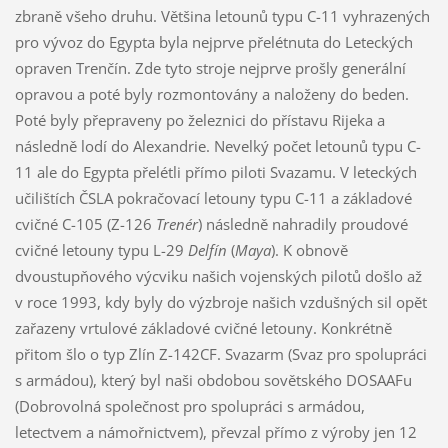
zbraně všeho druhu. Většina letounů typu C-11 vyhrazených
pro vývoz do Egypta byla nejprve přelétnuta do Leteckých
opraven Trenčín. Zde tyto stroje nejprve prošly generální
opravou a poté byly rozmontovány a naloženy do beden.
Poté byly přepraveny po železnici do přístavu Rijeka a
následně lodí do Alexandrie. Nevelký počet letounů typu C-
11 ale do Egypta přelétli přímo piloti Svazamu. V leteckých
učilištích ČSLA pokračovací letouny typu C-11 a základové
cvičné C-105 (Z-126
Trenér
) následně nahradily proudové
cvičné letouny typu L-29
Delfín
(
Maya
). K obnově
dvoustupňového výcviku našich vojenských pilotů došlo až
v roce 1993, kdy byly do výzbroje našich vzdušných sil opět
zařazeny vrtulové základové cvičné letouny. Konkrétně
přitom šlo o typ Zlín Z-142CF. Svazarm (Svaz pro spolupráci
s armádou), který byl naši obdobou sovětského DOSAAFu
(Dobrovolná společnost pro spolupráci s armádou,
letectvem a námořnictvem), převzal přímo z výroby jen 12