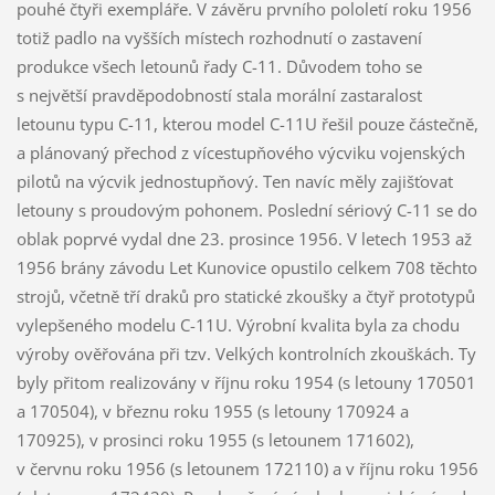
pouhé čtyři exempláře. V závěru prvního pololetí roku 1956
totiž padlo na vyšších místech rozhodnutí o zastavení
produkce všech letounů řady C-11. Důvodem toho se
s největší pravděpodobností stala morální zastaralost
letounu typu C-11, kterou model C-11U řešil pouze částečně,
a plánovaný přechod z vícestupňového výcviku vojenských
pilotů na výcvik jednostupňový. Ten navíc měly zajišťovat
letouny s proudovým pohonem. Poslední sériový C-11 se do
oblak poprvé vydal dne 23. prosince 1956. V letech 1953 až
1956 brány závodu Let Kunovice opustilo celkem 708 těchto
strojů, včetně tří draků pro statické zkoušky a čtyř prototypů
vylepšeného modelu C-11U. Výrobní kvalita byla za chodu
výroby ověřována při tzv. Velkých kontrolních zkouškách. Ty
byly přitom realizovány v říjnu roku 1954 (s letouny 170501
a 170504), v březnu roku 1955 (s letouny 170924 a
170925), v prosinci roku 1955 (s letounem 171602),
v červnu roku 1956 (s letounem 172110) a v říjnu roku 1956