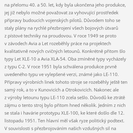
na přelomu 40. a 50. let, kdy byla ukončena jeho produkce,
jej již nebylo možné považovat za vyhovující prostředek
přípravy budoucích vojenských pilotů. Důvodem toho se
staly plány na rychlé přezbrojení všech bojových útvarů
z pístové techniky na proudovou. V roce 1949 se proto
v závodech Avia a Let rozeběhly práce na projektech
kvalitativně nových cvičných letounů. Konkrétně přitom šlo
typy Let XLE-10 a Avia XLA-54. Oba zmíněné typy vycházely
z typu C-2. V roce 1951 byla schválena produkce prvně
uvedeného typu ve vylepšené verzi, známé jako LE-110.
Přípravy výrobních linek tohoto stroje se rozeběhly ještě ten
samý rok, a to v Kunovicích a Otrokovicích. Nakonec ale
z výroby letounu typu LE-110 zcela sešlo. Důvodů ke ztrátě
zájmu o tento stroj bylo přitom hned několik. Jedním z nich
se stala i havárie prototypu XLE-100, ke které došlo dle 12.
listopadu 1951. Ten hlavní měl však ryze politický podtext.
V souvislosti s přezbrojováním našich vzdušných sil na