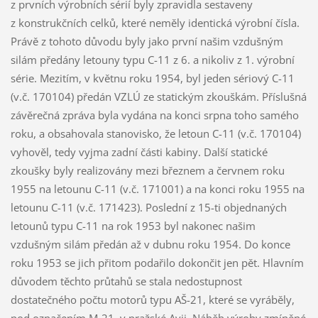
z prvních výrobních sérií byly zpravidla sestaveny
z konstrukčních celků, které neměly identická výrobní čísla.
Právě z tohoto důvodu byly jako první našim vzdušným
silám předány letouny typu C-11 z 6. a nikoliv z 1. výrobní
série. Mezitím, v květnu roku 1954, byl jeden sériový C-11
(v.č. 170104) předán VZLÚ ze statickým zkouškám. Příslušná
závěrečná zpráva byla vydána na konci srpna toho samého
roku, a obsahovala stanovisko, že letoun C-11 (v.č. 170104)
vyhověl, tedy vyjma zadní části kabiny. Další statické
zkoušky byly realizovány mezi březnem a červnem roku
1955 na letounu C-11 (v.č. 171001) a na konci roku 1955 na
letounu C-11 (v.č. 171423). Poslední z 15-ti objednaných
letounů typu C-11 na rok 1953 byl nakonec našim
vzdušným silám předán až v dubnu roku 1954. Do konce
roku 1953 se jich přitom podařilo dokončit jen pět. Hlavním
důvodem těchto průtahů se stala nedostupnost
dostatečného počtu motorů typu AŠ-21, které se vyráběly,