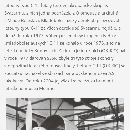
letouny typu C-11 létaly též dvě akrobatické skupiny
Svazarmu, z nich jedna pocházela z Olomouce a ta druhá
z Mladé Boleslavi. Mladoboleslavský aeroklub provozoval
letouny typu C-11 ze všech aeroklubů Svazarmu nejdéle, a
do až do roku 1977. Vůbec poslední vystoupení čtveřice
„mladoboleslavských“ C-11 se konalo v roce 1976, a to na
leteckém dni v Kunovicích. Zatímco jeden z nich (OK-KIO) byl
v roce 1977 darován SSSR, zbylé tři tyto stroje skončily
v depozitáři leteckého musea Kbely. Letoun C-11 (OK-KIO) se
zpočátku nacházel ve sbírkách saratovského musea A.S.
Jakolveva. Od roku 2004 jej však lze nalézt za branami
leteckého musea Monino.