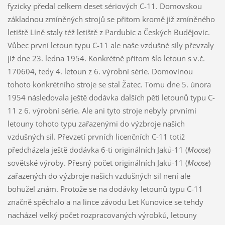
fyzicky předal celkem deset sériových C-11. Domovskou
základnou zmíněných strojů se přitom kromě již zmíněného
letiště Líně staly též letiště z Pardubic a Českých Budějovic.
Vůbec první letoun typu C-11 ale naše vzdušné síly převzaly
již dne 23. ledna 1954. Konkrétně přitom šlo letoun s v.č.
170604, tedy 4. letoun z 6. výrobní série. Domovinou
tohoto konkrétního stroje se stal Žatec. Tomu dne 5. února
1954 následovala ještě dodávka dalších pěti letounů typu C-
11 z 6. výrobní série. Ale ani tyto stroje nebyly prvními
letouny tohoto typu zařazenými do výzbroje našich
vzdušných sil. Převzetí prvních licenčních C-11 totiž
předcházela ještě dodávka 6-ti originálních Jaků-11 (
Moose
)
sovětské výroby. Přesný počet originálních Jaků-11 (
Moose
)
zařazených do výzbroje našich vzdušných sil není ale
bohužel znám. Protože se na dodávky letounů typu C-11
značně spěchalo a na lince závodu Let Kunovice se tehdy
nacházel velký počet rozpracovaných výrobků, letouny