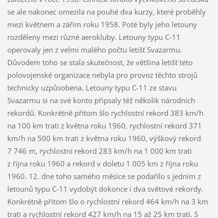
se ale nakonec omezila na pouhé dva kurzy, které proběhly
mezi květnem a zářím roku 1958. Poté byly jeho letouny
rozděleny mezi různé aerokluby. Letouny typu C-11
operovaly jen z velmi malého počtu letišť Svazarmu.
Důvodem toho se stala skutečnost, že většina letišť této
polovojenské organizace nebyla pro provoz těchto strojů
technicky uzpůsobena. Letouny typu C-11 ze stavu
Svazarmu si na své konto připsaly též několik národních
rekordů. Konkrétně přitom šlo rychlostní rekord 383 km/h
na 100 km trati z května roku 1960, rychlostní rekord 371
km/h na 500 km trati z května roku 1960, výškový rekord
7 746 m, rychlostní rekord 283 km/h na 1 000 km trati
z října roku 1960 a rekord v doletu 1 005 km z října roku
1960. 12. dne toho samého měsíce se podařilo s jedním z
letounů typu C-11 vydobýt dokonce i dva světové rekordy.
Konkrétně přitom šlo o rychlostní rekord 464 km/h na 3 km
trati a rychlostní rekord 427 km/h na 15 až 25 km trati. S