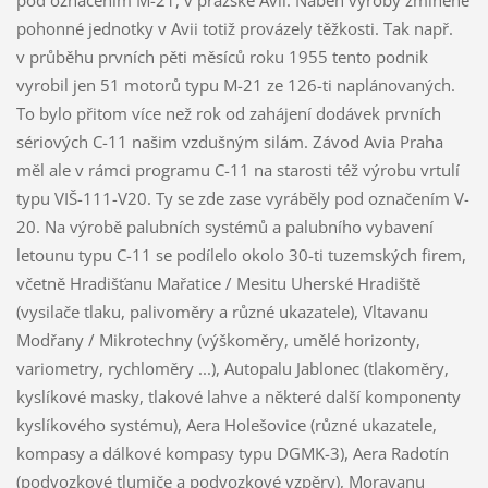
pod označením M-21, v pražské Avii. Náběh výroby zmíněné
pohonné jednotky v Avii totiž provázely těžkosti. Tak např.
v průběhu prvních pěti měsíců roku 1955 tento podnik
vyrobil jen 51 motorů typu M-21 ze 126-ti naplánovaných.
To bylo přitom více než rok od zahájení dodávek prvních
sériových C-11 našim vzdušným silám. Závod Avia Praha
měl ale v rámci programu C-11 na starosti též výrobu vrtulí
typu VIŠ-111-V20. Ty se zde zase vyráběly pod označením V-
20. Na výrobě palubních systémů a palubního vybavení
letounu typu C-11 se podílelo okolo 30-ti tuzemských firem,
včetně Hradišťanu Mařatice / Mesitu Uherské Hradiště
(vysilače tlaku, palivoměry a různé ukazatele), Vltavanu
Modřany / Mikrotechny (výškoměry, umělé horizonty,
variometry, rychloměry ...), Autopalu Jablonec (tlakoměry,
kyslíkové masky, tlakové lahve a některé další komponenty
kyslíkového systému), Aera Holešovice (různé ukazatele,
kompasy a dálkové kompasy typu DGMK-3), Aera Radotín
(podvozkové tlumiče a podvozkové vzpěry), Moravanu