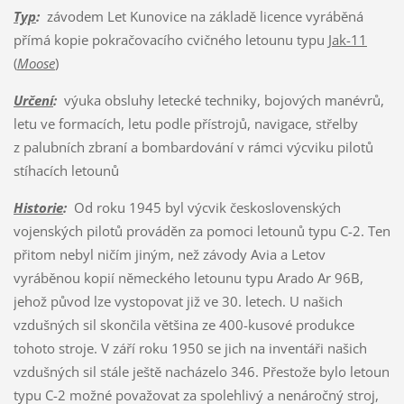
Typ
:
závodem Let Kunovice na základě licence vyráběná
přímá kopie pokračovacího cvičného letounu typu
Jak-11
(
Moose
)
Určení
:
výuka obsluhy letecké techniky, bojových manévrů,
letu ve formacích, letu podle přístrojů, navigace, střelby
z palubních zbraní a bombardování v rámci výcviku pilotů
stíhacích letounů
Historie
:
Od roku 1945 byl výcvik československých
vojenských pilotů prováděn za pomoci letounů typu C-2. Ten
přitom nebyl ničím jiným, než závody Avia a Letov
vyráběnou kopií německého letounu typu Arado Ar 96B,
jehož původ lze vystopovat již ve 30. letech. U našich
vzdušných sil skončila většina ze 400-kusové produkce
tohoto stroje. V září roku 1950 se jich na inventáři našich
vzdušných sil stále ještě nacházelo 346. Přestože bylo letoun
typu C-2 možné považovat za spolehlivý a nenáročný stroj,