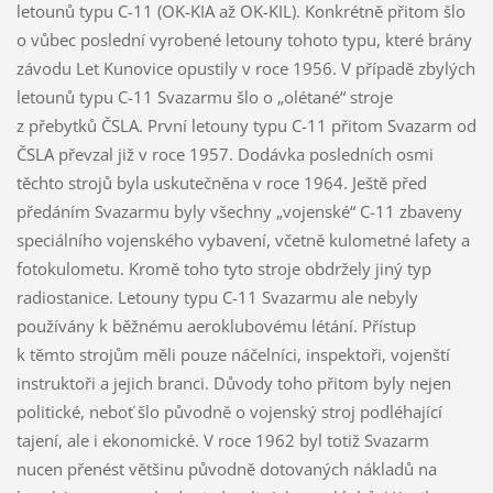
letounů typu C-11 (OK-KIA až OK-KIL). Konkrétně přitom šlo
o vůbec poslední vyrobené letouny tohoto typu, které brány
závodu Let Kunovice opustily v roce 1956. V případě zbylých
letounů typu C-11 Svazarmu šlo o „olétané“ stroje
z přebytků ČSLA. První letouny typu C-11 přitom Svazarm od
ČSLA převzal již v roce 1957. Dodávka posledních osmi
těchto strojů byla uskutečněna v roce 1964. Ještě před
předáním Svazarmu byly všechny „vojenské“ C-11 zbaveny
speciálního vojenského vybavení, včetně kulometné lafety a
fotokulometu. Kromě toho tyto stroje obdržely jiný typ
radiostanice. Letouny typu C-11 Svazarmu ale nebyly
používány k běžnému aeroklubovému létání. Přístup
k těmto strojům měli pouze náčelníci, inspektoři, vojenští
instruktoři a jejich branci. Důvody toho přitom byly nejen
politické, neboť šlo původně o vojenský stroj podléhající
tajení, ale i ekonomické. V roce 1962 byl totiž Svazarm
nucen přenést většinu původně dotovaných nákladů na