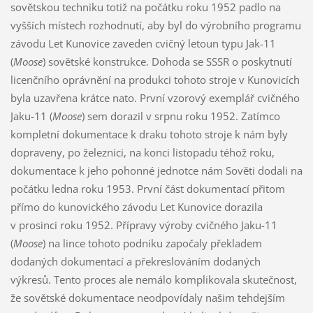
sovětskou techniku totiž na počátku roku 1952 padlo na
vyšších místech rozhodnutí, aby byl do výrobního programu
závodu Let Kunovice zaveden cvičný letoun typu Jak-11
(
Moose
) sovětské konstrukce. Dohoda se SSSR o poskytnutí
licenčního oprávnění na produkci tohoto stroje v Kunovicích
byla uzavřena krátce nato. První vzorový exemplář cvičného
Jaku-11 (
Moose
) sem dorazil v srpnu roku 1952. Zatímco
kompletní dokumentace k draku tohoto stroje k nám byly
dopraveny, po železnici, na konci listopadu téhož roku,
dokumentace k jeho pohonné jednotce nám Sověti dodali na
počátku ledna roku 1953. První část dokumentací přitom
přímo do kunovického závodu Let Kunovice dorazila
v prosinci roku 1952. Přípravy výroby cvičného Jaku-11
(
Moose
) na lince tohoto podniku započaly překladem
dodaných dokumentací a překreslováním dodaných
výkresů. Tento proces ale nemálo komplikovala skutečnost,
že sovětské dokumentace neodpovídaly našim tehdejším