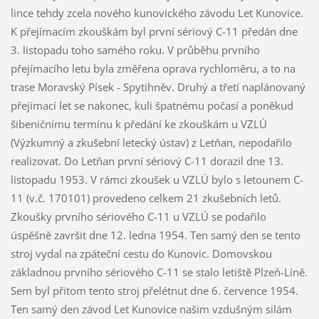
lince tehdy zcela nového kunovického závodu Let Kunovice.
K přejímacím zkouškám byl první sériový C-11 předán dne
3. listopadu toho samého roku. V průběhu prvního
přejímacího letu byla změřena oprava rychloměru, a to na
trase Moravský Písek - Spytihněv. Druhý a třetí naplánovaný
přejímací let se nakonec, kuli špatnému počasí a poněkud
šibeničnímu termínu k předání ke zkouškám u VZLÚ
(Výzkumný a zkušební letecký ústav) z Letňan, nepodařilo
realizovat. Do Letňan první sériový C-11 dorazil dne 13.
listopadu 1953. V rámci zkoušek u VZLÚ bylo s letounem C-
11 (v.č. 170101) provedeno celkem 21 zkušebních letů.
Zkoušky prvního sériového C-11 u VZLÚ se podařilo
úspěšně završit dne 12. ledna 1954. Ten samý den se tento
stroj vydal na zpáteční cestu do Kunovic. Domovskou
základnou prvního sériového C-11 se stalo letiště Plzeň-Líně.
Sem byl přitom tento stroj přelétnut dne 6. července 1954.
Ten samý den závod Let Kunovice našim vzdušným silám