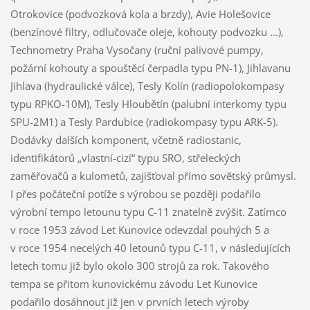
Otrokovice (podvozková kola a brzdy), Avie Holešovice
(benzínové filtry, odlučovače oleje, kohouty podvozku ...),
Technometry Praha Vysočany (ruční palivové pumpy,
požární kohouty a spouštěcí čerpadla typu PN-1), Jihlavanu
Jihlava (hydraulické válce), Tesly Kolín (radiopolokompasy
typu RPKO-10M), Tesly Hloubětín (palubní interkomy typu
SPU-2M1) a Tesly Pardubice (radiokompasy typu ARK-5).
Dodávky dalších komponent, včetně radiostanic,
identifikátorů „vlastní-cizí“ typu SRO, střeleckých
zaměřovačů a kulometů, zajišťoval přímo sovětský průmysl.
I přes počáteční potíže s výrobou se později podařilo
výrobní tempo letounu typu C-11 znatelně zvýšit. Zatímco
v roce 1953 závod Let Kunovice odevzdal pouhých 5 a
v roce 1954 necelých 40 letounů typu C-11, v následujících
letech tomu již bylo okolo 300 strojů za rok. Takového
tempa se přitom kunovickému závodu Let Kunovice
podařilo dosáhnout již jen v prvních letech výroby