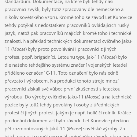
standardům. Dokumentace, na které byli tehdy naši
pracovníci zvyklí, byly totiž zpracovány dle německého a
nikoliv sovětského vzoru. Kromě toho se závod Let Kunovice
tehdy potýkal s nedostatkem pracovníků ovládajících ruský
jazyk, natož pak pracovníků majících kromě toho i technické
znalosti. Na překlad technických dokumentací cvičného Jaku-
11 (
Moose
) byly proto povoláváni i pracovníci z jiných
profesí, popř. brigádníci. Letounu typu Jak-11 (
Moose
) bylo
dle našeho tehdejšího systému značení vojenských letadel
přiděleno označení C-11. Toto označení bylo následně
převzato i výrobcem. Na produkci tohoto stroje mnozí
pracovníci získali své vůbec první zkušenosti s leteckou
výrobou. Do výroby cvičného Jaku-11 (
Moose
) a na technické
pozice byly totiž tehdy povolány i osoby z úřednických
profesí či jiných profesí, jakým je např. holič či rolník. Krátce
po dodání dokumentací bylo závodu Let Kunovice předáno
pět rozmontovaných Jaků-11 (
Moose
) sovětské výroby. Za
jejich pomoci se měl personál zmíněného závodu obeznámit