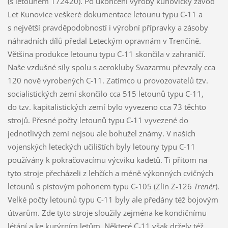
(s letounem 172420). Po ukončení výroby kunovický závod
Let Kunovice veškeré dokumentace letounu typu C-11 a
s největší pravděpodobností i výrobní přípravky a zásoby
náhradních dílů předal Leteckým opravnám v Trenčíně.
Většina produkce letounu typu C-11 skončila v zahraničí.
Naše vzdušné síly spolu s aerokluby Svazarmu převzaly cca
120 nově vyrobených C-11. Zatímco u provozovatelů tzv.
socialistických zemí skončilo cca 515 letounů typu C-11,
do tzv. kapitalistických zemí bylo vyvezeno cca 73 těchto
strojů. Přesné počty letounů typu C-11 vyvezené do
jednotlivých zemí nejsou ale bohužel známy. V našich
vojenských leteckých učilištích byly letouny typu C-11
používány k pokračovacímu výcviku kadetů. Ti přitom na
tyto stroje přecházeli z lehčích a méně výkonných cvičných
letounů s pístovým pohonem typu C-105 (Zlín Z-126
Trenér
).
Velké počty letounů typu C-11 byly ale předány též bojovým
útvarům. Zde tyto stroje sloužily zejména ke kondičnímu
létání a ke kurýrním letům. Některé C-11 však držely též