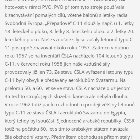
hotovost v rámci PVO. PVO přitom tyto stroje používala
k zachytávání pomalých cílů, včetně balónů s letáky rádia
Svobodná Evropa. „Přepadové“ C-11 sloužily např. u 1. letky
18. leteckého pluku, 3. letky 8. leteckého pluku a 2. letky 20.
leteckého pluku. Naše vzdušné síly se začaly letounů typu C-
11 postupně zbavovat okolo roku 1957. Zatímco v dubnu
roku 1957 se na inventáři ČSLA nacházelo 104 letounů typu
C-11, v červenci roku 1958 jich naše vzdušné síly
provozovaly již jen 73. Ze stavu ČSLA vyřazené letouny typu
C-11 byly obvykle předávány aeroklubům Svazarmu. Na
přelomu 50. a 60. let se ve stavu ČSLA nacházelo už jenom
45 těchto strojů. Jejich služební kariéra ale nebyla dlouhá.
V roce 1962 totiž padlo rozhodnutí o prodeji většiny letounů
typu C-11 ze stavu ČSLA i aeroklubů Svazamu do Egypta,
který tehdy byl součástí Sjednocené arabské republiky. ČSSR
totiž na počátku 60. let s tímto arabským státem navázala
čilé obchodní vztahy. Předmětem obchodu se přitom staly i