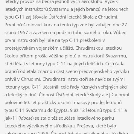
letecký provoz na bedra jednotlivých aeroklubů. Výcvik
leteckých instruktorů Svazarmu a jejich branců na letounech
typu C-11 zajišťovala Ústřední letecká škola z Chrudimi.
První přeškolovací kurz na tento typ zde byl zahájen dne 27.
srpna 1957 a završen na podzim toho samého roku. Vůbec
první instruktoři byli ale na typ C-11 přeškoleni v
prostějovském vojenském učilišti. Chrudimskou leteckou
školou přitom prošla většina pilotů a instruktorů Svazarmu,
kteří létali s letouny typu C-11 na jiných letištích. Celá řada
branců odlétala značnou část svého předvojenského výcviku
právě v Chrudimi. Chrudimští instruktoři se navíc se svými
letouny typu C-11 účastnili celé řady různých veřejných akcí
a leteckých dnů. Činnost Ústřední letecké školy ale již v první
polovině 60. let prakticky ukončil masový prodej letounů
typu C-11 Svazarmu do Egypta. 9 až 12 letounů typu C-11 a
Jak-11 (
Moose
) se stalo též součástí letadlového parku
Leteckého výcvikového střediska z Prešova, které bylo
založeno v roce 1958. Činnost tohoto výcvikového střediska