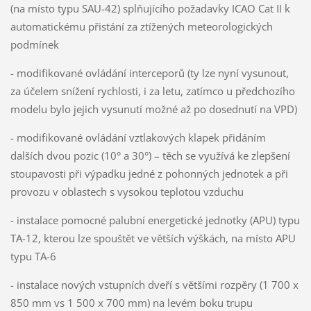
(na místo typu SAU-42) splňujícího požadavky ICAO Cat II k
automatickému přistání za ztížených meteorologických
podmínek
- modifikované ovládání interceporů (ty lze nyní vysunout,
za účelem snížení rychlosti, i za letu, zatímco u předchozího
modelu bylo jejich vysunutí možné až po dosednutí na VPD)
- modifikované ovládání vztlakových klapek přidáním
dalších dvou pozic (10° a 30°) – těch se využívá ke zlepšení
stoupavosti při výpadku jedné z pohonných jednotek a při
provozu v oblastech s vysokou teplotou vzduchu
- instalace pomocné palubní energetické jednotky (APU) typu
TA-12, kterou lze spouštět ve větších výškách, na místo APU
typu TA-6
- instalace nových vstupních dveří s většími rozpěry (1 700 x
850 mm vs 1 500 x 700 mm) na levém boku trupu