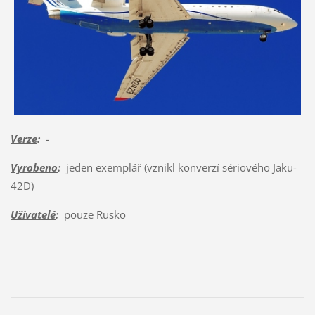
Verze
:
-
Vyrobeno
:
jeden exemplář (vznikl konverzí sériového Jaku-
42D)
Uživatelé
:
pouze Rusko