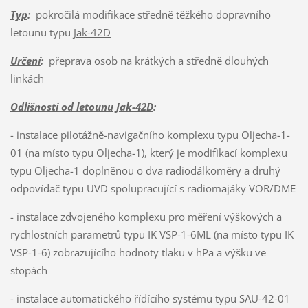
Typ
:
pokročilá modifikace středně těžkého dopravního
letounu typu
Jak-42D
Určení
:
přeprava osob na krátkých a středně dlouhých
linkách
Odlišnosti od letounu Jak-42D
:
- instalace pilotážně-navigačního komplexu typu Oljecha-1-
01 (na místo typu Oljecha-1), který je modifikací komplexu
typu Oljecha-1 doplněnou o dva radiodálkoměry a druhý
odpovídač typu UVD spolupracující s radiomajáky VOR/DME
- instalace zdvojeného komplexu pro měření výškových a
rychlostních parametrů typu IK VSP-1-6ML (na místo typu IK
VSP-1-6) zobrazujícího hodnoty tlaku v hPa a výšku ve
stopách
- instalace automatického řídícího systému typu SAU-42-01