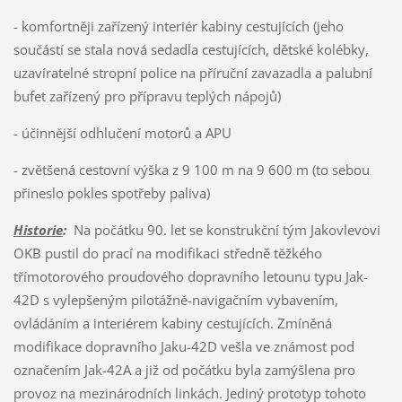
- komfortněji zařízený interiér kabiny cestujících (jeho
součástí se stala nová sedadla cestujících, dětské kolébky,
uzavíratelné stropní police na příruční zavazadla a palubní
bufet zařízený pro přípravu teplých nápojů)
- účinnější odhlučení motorů a APU
- zvětšená cestovní výška z 9 100 m na 9 600 m (to sebou
přineslo pokles spotřeby paliva)
Historie
:
Na počátku 90. let se konstrukční tým Jakovlevovi
OKB pustil do prací na modifikaci středně těžkého
třímotorového proudového dopravního letounu typu Jak-
42D s vylepšeným pilotážně-navigačním vybavením,
ovládáním a interiérem kabiny cestujících. Zmíněná
modifikace dopravního Jaku-42D vešla ve známost pod
označením Jak-42A a již od počátku byla zamýšlena pro
provoz na mezinárodních linkách. Jediný prototyp tohoto