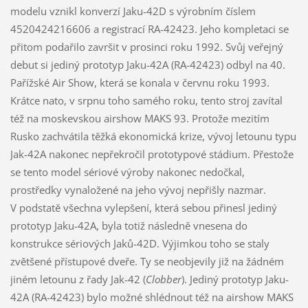
modelu vznikl konverzí Jaku-42D s výrobním číslem
4520424216606 a registrací RA-42423. Jeho kompletaci se
přitom podařilo završit v prosinci roku 1992. Svůj veřejný
debut si jediný prototyp Jaku-42A (RA-42423) odbyl na 40.
Pařížské Air Show, která se konala v červnu roku 1993.
Krátce nato, v srpnu toho samého roku, tento stroj zavítal
též na moskevskou airshow MAKS 93. Protože mezitím
Rusko zachvátila těžká ekonomická krize, vývoj letounu typu
Jak-42A nakonec nepřekročil prototypové stádium. Přestože
se tento model sériové výroby nakonec nedočkal,
prostředky vynaložené na jeho vývoj nepřišly nazmar.
V podstatě všechna vylepšení, která sebou přinesl jediný
prototyp Jaku-42A, byla totiž následně vnesena do
konstrukce sériových Jaků-42D. Výjimkou toho se staly
zvětšené přístupové dveře. Ty se neobjevily již na žádném
jiném letounu z řady Jak-42 (
Clobber
). Jediný prototyp Jaku-
42A (RA-42423) bylo možné shlédnout též na airshow MAKS