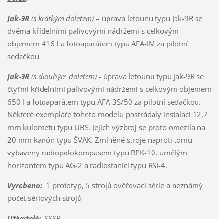
Jak-9R
(s krátkým doletem)
– úprava letounu typu Jak-9R se
dvěma křídelními palivovými nádržemi s celkovým
objemem 416 l a fotoaparátem typu AFA-IM za pilotní
sedačkou
Jak-9R
(s dlouhým doletem)
- úprava letounu typu Jak-9R se
čtyřmi křídelními palivovými nádržemi s celkovým objemem
650 l a fotoaparátem typu AFA-3S/50 za pilotní sedačkou.
Některé exempláře tohoto modelu postrádaly instalaci 12,7
mm kulometu typu UBS. Jejich výzbroj se proto omezila na
20 mm kanón typu ŠVAK. Zmíněné stroje naproti tomu
vybaveny radiopolokompasem typu RPK-10, umělým
horizontem typu AG-2 a radiostanicí typu RSI-4.
Vyrobeno
:
1 prototyp, 5 strojů ověřovací série a neznámý
počet sériových strojů
Uživatelé
:
SSSR