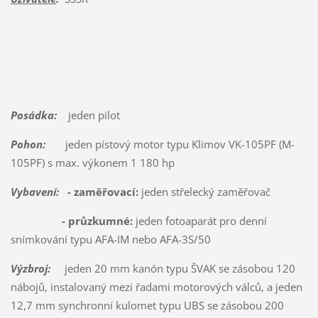
Posádka:
jeden pilot
Pohon:
jeden pístový motor typu Klimov VK-105PF (M-
105PF) s max. výkonem 1 180 hp
Vybavení:
- zaměřovací:
jeden střelecký zaměřovač
- průzkumné:
jeden fotoaparát pro denní
snímkování typu AFA-IM nebo AFA-3S/50
Výzbroj:
jeden 20 mm kanón typu ŠVAK se zásobou 120
nábojů, instalovaný mezi řadami motorových válců, a jeden
12,7 mm synchronní kulomet typu UBS se zásobou 200