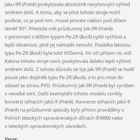
Jaku-9R (
Frank
) poskytovala absolutně nevyhovující výhled
směrem dolů. K tomu, aby se pilot tohoto stroje mohl
podívat, co je pod ním, musel provést náklon pod úhlem
téměř 90°. Přestože měl průzkumný Jak-9R (
Frank
)
v porovnání s těžším typem Pe-2R (
Buck
) vyšší rychlost a
lepší obratnost, plně jej nahradit nemohl. Posádka letounu
typu Pe-2R (
Buck
) byla totiž tříčlenná. Víc očí přitom víc vidí.
Kabina tohoto stroje navíc poskytovala daleko lepší výhled
směrem dolů. Z tohoto důvodu se typ Jak-9R (
Frank
) se hodil
pouze jako doplněk typu Pe-2R (
Buck
), a to pro mise do
oblastí se silnou PVO. Průzkumný Jak-9R (
Frank
) byl vyroben
v nevelké sérii. Další exempláře tohoto modelu vznikly
konverzí stíhacích Jaků-9 (
Frank
). Konverze stíhacích Jaků-9
(
Frank
) na průzkumné speciály byly přitom prováděny v
Polních leteckých opravárenských dílnách (PARM) nebo
v leteckých opravárenských závodech.
Verze
: