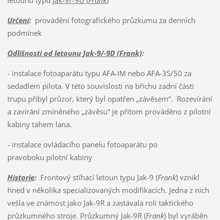
letounu typu
Jak-9/-9D (
Frank
)
Určení
:
provádění fotografického průzkumu za denních
podmínek
Odlišnosti od letounu Jak-9/-9D (Frank)
:
- instalace fotoaparátu typu AFA-IM nebo AFA-3S/50 za
sedadlem pilota. V této souvislosti na břichu zadní části
trupu přibyl průzor, který byl opatřen „závěsem“. Rozevírání
a zavírání zmíněného „závěsu“ je přitom prováděno z pilotní
kabiny tahem lana.
- instalace ovládacího panelu fotoaparátu po
pravoboku pilotní kabiny
Historie
:
Frontový stíhací letoun typu Jak-9 (
Frank
) vznikl
hned v několika specializovaných modifikacích. Jedna z nich
vešla ve známost jako Jak-9R a zastávala roli taktického
průzkumného stroje. Průzkumný Jak-9R (
Frank
) byl vyráběn