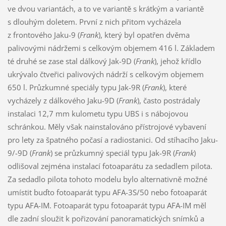
ve dvou variantách, a to ve variantě s krátkým a variantě
s dlouhým doletem. První z nich přitom vycházela
z frontového Jaku-9 (
Frank
), který byl opatřen dvěma
palivovými nádržemi s celkovým objemem 416 l. Základem
té druhé se zase stal dálkový Jak-9D (
Frank
), jehož křídlo
ukrývalo čtveřici palivových nádrží s celkovým objemem
650 l. Průzkumné speciály typu Jak-9R (
Frank
), které
vycházely z dálkového Jaku-9D (
Frank
), často postrádaly
instalaci 12,7 mm kulometu typu UBS i s nábojovou
schránkou. Měly však nainstalováno přístrojové vybavení
pro lety za špatného počasí a radiostanici. Od stíhacího Jaku-
9/-9D (
Frank
) se průzkumný speciál typu Jak-9R (
Frank
)
odlišoval zejména instalací fotoaparátu za sedadlem pilota.
Za sedadlo pilota tohoto modelu bylo alternativně možné
umístit buďto fotoaparát typu AFA-3S/50 nebo fotoaparát
typu AFA-IM. Fotoaparát typu fotoaparát typu AFA-IM měl
dle zadní sloužit k pořizování panoramatických snímků a