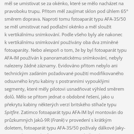
měl se umisťovat se za okénko, které se mělo nacházet na
pravoboku trupu. Přitom měl zaujímat sklon pod úhlem 65°
směrem doprava. Naproti tomu fotoaparát typu AFA-3S/50
se měl umisťovat nad podlažní okénko a měl sloužit
k vertikálnímu snímkování. Podle všeho byly ale nakonec
k vertikálnímu snímkování používány oba dva zmíněné
fotoaparáty. Nebo alespoň o tom, že by byl fotoaparát typu
AFA-IM používán k panoramatickému snímkování, nebyly
nalezeny žádné záznamy. Evidováno přitom nebylo ani
technickým zadáním požadované použití modifikovaného
odsuvného krytu kabiny s postranními vypouklými
segmenty, které měly pilotovi usnadňovat výhled směrem
dolů. Mělo se přitom jednat o obdobné řešení, jako u
překrytu kabiny některých verzí britského stíhače typu
Spitfire
. Zatímco fotoaparát typu AFA-IM byl montován do
průzkumných Jaků-9R (
Frank
) v provedení s krátkým
doletem, fotoaparát typu AFA-3S/50 požívaly dálkové Jaky-