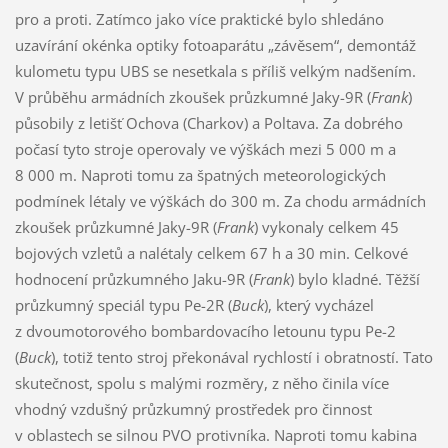
pro a proti. Zatímco jako více praktické bylo shledáno
uzavírání okénka optiky fotoaparátu „závěsem“, demontáž
kulometu typu UBS se nesetkala s příliš velkým nadšením.
V průběhu armádních zkoušek průzkumné Jaky-9R (
Frank
)
působily z letišť Ochova (Charkov) a Poltava. Za dobrého
počasí tyto stroje operovaly ve výškách mezi 5 000 m a
8 000 m. Naproti tomu za špatných meteorologických
podmínek létaly ve výškách do 300 m. Za chodu armádních
zkoušek průzkumné Jaky-9R (
Frank
) vykonaly celkem 45
bojových vzletů a nalétaly celkem 67 h a 30 min. Celkové
hodnocení průzkumného Jaku-9R (
Frank
) bylo kladné. Těžší
průzkumný speciál typu Pe-2R (
Buck
), který vycházel
z dvoumotorového bombardovacího letounu typu Pe-2
(
Buck
), totiž tento stroj překonával rychlostí i obratností. Tato
skutečnost, spolu s malými rozměry, z něho činila více
vhodný vzdušný průzkumný prostředek pro činnost
v oblastech se silnou PVO protivníka. Naproti tomu kabina