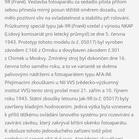
9R (
Frank
). Vestavba fotoaparátu za sedadlo pilota přitom
sebou přinesla mírný posun těžiště směrem dozadu, což
mělo pozitivní vliv na ovladatelnost a stabilitu při rolování.
Průzkumný speciál typu Jak-9R (
Frank
) vzešel z výnosu NKAP
(Lidový komisariát pro letecký průmysl) ze dne 5. června
1943. Prototyp tohoto modelu (v.č. 05017) byl vyroben
závodem č.166 z Omsku a dovybaven závodem č.301
z Chimek u Moskvy. Zmíněný stroj byl dokončen dne 16.
června toho samého roku, a to ve variantě se dvěma
palivovými nádržemi a fotoaparátem typu AFA-IM.
Přejímacími zkouškami u NII VVS (vědecko-výzkumný
institut VVS) tento stroj prošel mezi 21. zářím a 10. říjnem
roku 1943. Státní zkoušky letounu Jak-9R (v.č. 05017) byly
završeny kladným hodnocením. Jediná výtka byla vznesena
k příliš těžkému ovládání lanového systému pro rozevírání a
zavírání závěsu, který zakrýval břišní okénko fotoaparátu.
K obsluze tohoto jednoduchého zařízení totiž pilot
potřeboval zapojit obě dvě ruce. Armádními zkouškami