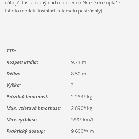
nábojů, instalovaný nad motorem (některé exempláře
tohoto modelu instalaci kulometu postrádaly)
TTD:
Rozpětí křídla:
9,74 m
Délka:
8,50 m
Výška:
?
Prázdná hmotnost:
2 284* kg
Max. vzletová hmotnost:
2 890* kg
Max. rychlost:
598* km/h
Praktický dostup:
9 600** m