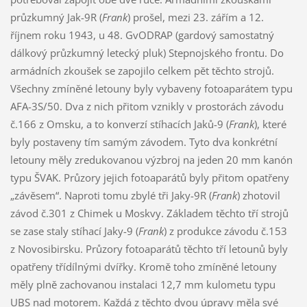
průzkumný Jak-9R (
Frank
) prošel, mezi 23. zářím a 12.
říjnem roku 1943, u 48. GvODRAP (gardový samostatný
dálkový průzkumný letecký pluk) Stepnojského frontu. Do
armádních zkoušek se zapojilo celkem pět těchto strojů.
Všechny zmíněné letouny byly vybaveny fotoaparátem typu
AFA-3S/50. Dva z nich přitom vznikly v prostorách závodu
č.166 z Omsku, a to konverzí stíhacích Jaků-9 (
Frank
), které
byly postaveny tím samým závodem. Tyto dva konkrétní
letouny měly zredukovanou výzbroj na jeden 20 mm kanón
typu ŠVAK. Průzory jejich fotoaparátů byly přitom opatřeny
„závěsem“. Naproti tomu zbylé tři Jaky-9R (
Frank
) zhotovil
závod č.301 z Chimek u Moskvy. Základem těchto tří strojů
se zase staly stíhací Jaky-9 (
Frank
) z produkce závodu č.153
z Novosibirsku. Průzory fotoaparátů těchto tří letounů byly
opatřeny třídílnými dvířky. Kromě toho zmíněné letouny
měly plně zachovanou instalaci 12,7 mm kulometu typu
UBS nad motorem. Každá z těchto dvou úpravy měla své