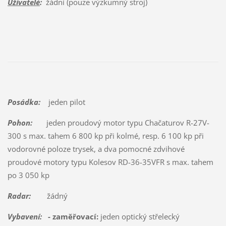
Uživatelé
:
žádní (pouze výzkumný stroj)
Posádka:
jeden pilot
Pohon:
jeden proudový motor typu Chačaturov R-27V-
300 s max. tahem 6 800 kp při kolmé, resp. 6 100 kp při
vodorovné poloze trysek, a dva pomocné zdvihové
proudové motory typu Kolesov RD-36-35VFR s max. tahem
po 3 050 kp
Radar:
žádný
Vybavení:
- zaměřovací:
jeden optický střelecký