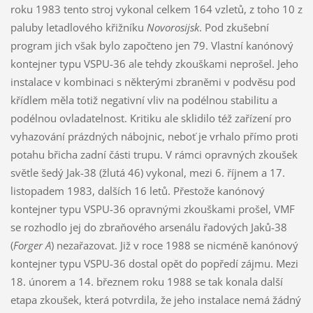
roku 1983 tento stroj vykonal celkem 164 vzletů, z toho 10 z
paluby letadlového křižníku
Novorosijsk
. Pod zkušební
program jich však bylo započteno jen 79. Vlastní kanónový
kontejner typu VSPU-36 ale tehdy zkouškami neprošel. Jeho
instalace v kombinaci s některými zbraněmi v podvěsu pod
křídlem měla totiž negativní vliv na podélnou stabilitu a
podélnou ovladatelnost. Kritiku ale sklidilo též zařízení pro
vyhazování prázdných nábojnic, neboť je vrhalo přímo proti
potahu břicha zadní části trupu. V rámci opravných zkoušek
světle šedý Jak-38 (žlutá 46) vykonal, mezi 6. říjnem a 17.
listopadem 1983, dalších 16 letů. Přestože kanónový
kontejner typu VSPU-36 opravnými zkouškami prošel, VMF
se rozhodlo jej do zbraňového arsenálu řadových Jaků-38
(
Forger A
) nezařazovat. Již v roce 1988 se nicméně kanónový
kontejner typu VSPU-36 dostal opět do popředí zájmu. Mezi
18. únorem a 14. březnem roku 1988 se tak konala další
etapa zkoušek, která potvrdila, že jeho instalace nemá žádný