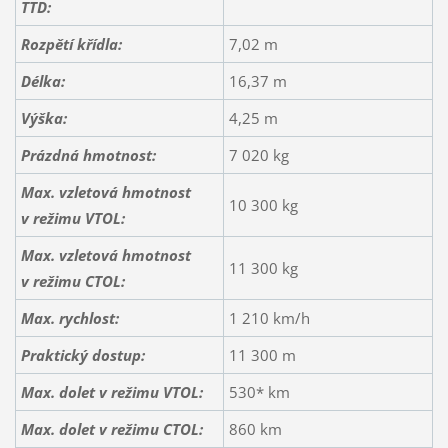
TTD:
Rozpětí křídla:
7,02 m
Délka:
16,37 m
Výška:
4,25 m
Prázdná hmotnost:
7 020 kg
Max. vzletová hmotnost
10 300 kg
v režimu VTOL:
Max. vzletová hmotnost
11 300 kg
v režimu CTOL:
Max. rychlost:
1 210 km/h
Praktický dostup:
11 300 m
Max. dolet v režimu VTOL:
530* km
Max. dolet v režimu CTOL:
860 km