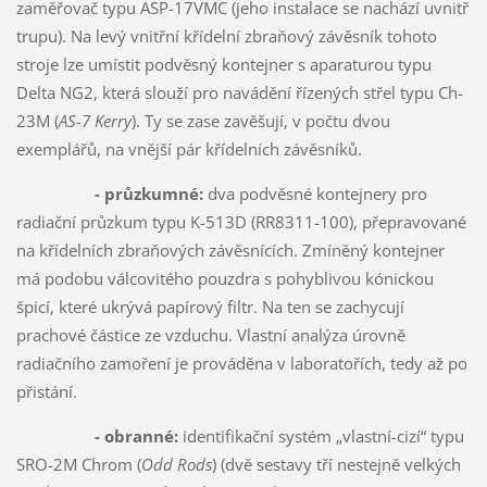
zaměřovač typu ASP-17VMC (jeho instalace se nachází uvnitř
trupu). Na levý vnitřní křídelní zbraňový závěsník tohoto
stroje lze umístit podvěsný kontejner s aparaturou typu
Delta NG2, která slouží pro navádění řízených střel typu Ch-
23M (
AS-7 Kerry
). Ty se zase zavěšují, v počtu dvou
exemplářů, na vnější pár křídelních závěsníků.
- průzkumné:
dva podvěsné kontejnery pro
radiační průzkum typu K-513D (RR8311-100), přepravované
na křídelních zbraňových závěsnících. Zmíněný kontejner
má podobu válcovitého pouzdra s pohyblivou kónickou
špicí, které ukrývá papírový filtr. Na ten se zachycují
prachové částice ze vzduchu. Vlastní analýza úrovně
radiačního zamoření je prováděna v laboratořích, tedy až po
přistání.
- obranné:
identifikační systém „vlastní-cizí“ typu
SRO-2M Chrom (
Odd Rods
) (dvě sestavy tří nestejně velkých