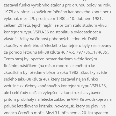
zastával funkci výrobního etalonu pro druhou polovinu roku
1978 a v rámci zkoušek zmíněného kanónového kontejneru
vykonal, mezi 29. prosincem 1980 a 10. dubnem 1981,
celkem 20 letů. Jejich náplní se přitom stalo studium vlivu
kontejneru typu VSPU-36 na stabilitu a ovladatelnost a
vlastní střelby na činnost pohonných jednotek. Další
zkoušky zmíněného střeleckého kontejneru byly realizovány
za pomoci letounu Jak-38 (žlutá 46 / v.č. 797786...174635).
Tento stroj byl opatřen nestandardním světle šedým
finálním nástřikem (na místo modro-zeleného) a ke
zkouškám byl předán v březnu roku 1982. Zkoušky světle
šedého Jaku-38 (žlutá 46), který zastával nejen funkci
vzdušné zkušebny kanónového kontejneru typu VSPU-36,
ale i celé řady dalších vylepšení v konstrukci a vybavení,
přitom probíhaly na letecké základně VMF Kirovodskoje a na
palubě letadlového křižníku
Novorosijsk
, který se plavil ve
vodách Černého moře. Mezi 31. březnem a 20. listopadem