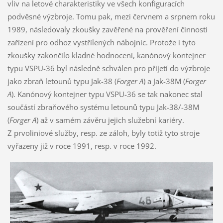
vliv na letové charakteristiky ve všech konfiguracích
podvěsné výzbroje. Tomu pak, mezi červnem a srpnem roku
1989, následovaly zkoušky zavěřené na prověření činnosti
zařízení pro odhoz vystřílených nábojnic. Protože i tyto
zkoušky zakončilo kladné hodnocení, kanónový kontejner
typu VSPU-36 byl následně schválen pro přijetí do výzbroje
jako zbraň letounů typu Jak-38 (
Forger A
) a Jak-38M (
Forger
A
). Kanónový kontejner typu VSPU-36 se tak nakonec stal
součástí zbraňového systému letounů typu Jak-38/-38M
(
Forger A
) až v samém závěru jejich služební kariéry.
Z prvoliniové služby, resp. ze záloh, byly totiž tyto stroje
vyřazeny již v roce 1991, resp. v roce 1992.