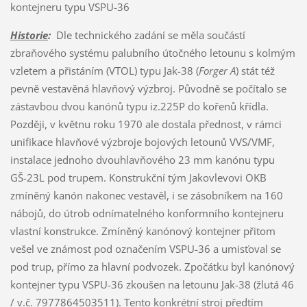
kontejneru typu VSPU-36
Historie
:
Dle technického zadání se měla součástí
zbraňového systému palubního útočného letounu s kolmým
vzletem a přistáním (VTOL) typu Jak-38 (
Forger A
) stát též
pevně vestavěná hlavňový výzbroj. Původně se počítalo se
zástavbou dvou kanónů typu iz.225P do kořenů křídla.
Později, v květnu roku 1970 ale dostala přednost, v rámci
unifikace hlavňové výzbroje bojových letounů VVS/VMF,
instalace jednoho dvouhlavňového 23 mm kanónu typu
GŠ-23L pod trupem. Konstrukční tým Jakovlevovi OKB
zmíněný kanón nakonec vestavěl, i se zásobníkem na 160
nábojů, do útrob odnímatelného konformního kontejneru
vlastní konstrukce. Zmíněný kanónový kontejner přitom
vešel ve známost pod označením VSPU-36 a umisťoval se
pod trup, přímo za hlavní podvozek. Zpočátku byl kanónový
kontejner typu VSPU-36 zkoušen na letounu Jak-38 (žlutá 46
/ v.č. 7977864503511). Tento konkrétní stroj předtím