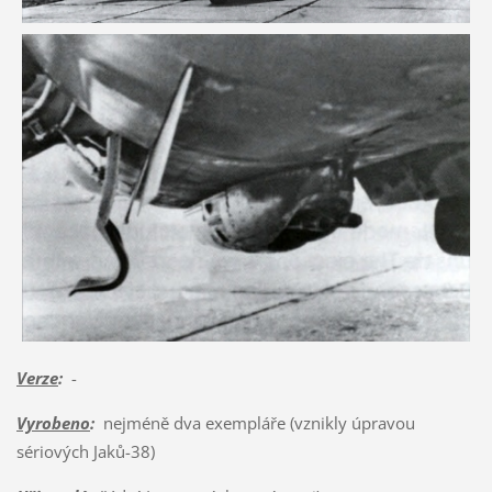
Verze
:
-
Vyrobeno
:
nejméně dva exempláře (vznikly úpravou
sériových Jaků-38)