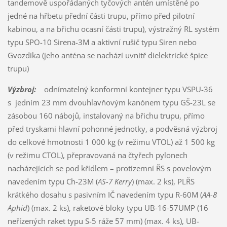
tandemově uspořádaných tyčových antén umístěné po
jedné na hřbetu přední části trupu, přímo před pilotní
kabinou, a na břichu ocasní části trupu), výstražný RL systém
typu SPO-10 Sirena-3M a aktivní rušič typu Siren nebo
Gvozdika (jeho anténa se nachází uvnitř dielektrické špice
trupu)
Výzbroj:
odnímatelný konformní kontejner typu VSPU-36
s jedním 23 mm dvouhlavňovým kanónem typu GŠ-23L se
zásobou 160 nábojů, instalovaný na břichu trupu, přímo
před tryskami hlavní pohonné jednotky, a podvěsná výzbroj
do celkové hmotnosti 1 000 kg (v režimu VTOL) až 1 500 kg
(v režimu CTOL), přepravovaná na čtyřech pylonech
nacházejících se pod křídlem – protizemní ŘS s povelovým
navedením typu Ch-23M (
AS-7 Kerry
) (max. 2 ks), PLŘS
krátkého dosahu s pasivním IČ navedením typu R-60M (
AA-8
Aphid
) (max. 2 ks), raketové bloky typu UB-16-57UMP (16
neřízených raket typu S-5 ráže 57 mm) (max. 4 ks), UB-