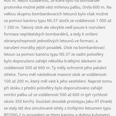
400 m. Mezní vzdálenost, ze které bylo na bombardér
protivníka možné ještě vést mířenou palbu, činila 600 m. Na
velkou skupinu bombardovacích letounů bylo však možné
za pomoci kanónu typu NS-37 útočit ze vzdálenosti 1 000 až
1 200 m. Takový útok ale obvykle vedl pouze k rozrušení
formace nepřátelských bombardérů, a tedy k snížení
obranyschopnosti jednotlivých letounů ve formaci, a
narušení morálky jejich posádek. Útok na bombardovací
letoun za pomoci kanónu typu NS-37 ze zadní polosféry
bylo doporučeno zahájit několika krátkými dávkami ze
vzdálenosti 500 až 600 m. Ty měly ochromit jeho palubní
střelce. Tomu měl následovat masivní útok ze vzdálenosti
100 až 200 m, který měl vést k jeho sestřelení. Naproti tomu
při útoku z přední polosféry bylo doporučováno zahájit
smrtící palbu už ze vzdálenosti 500 až 600 m (při rychlosti
okolo 350 km/h). Součástí zkoušek prototypu Jaku-9T (
Frank
)
se staly též dva simulované střely s trofejním letounem typu
Bf109G-2 (v provedení se třemi kanóny a dvěma kulomety).