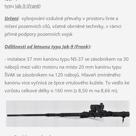
typu
Jak-9 (
Frank
)
Určení
:
vybojování vzdušné převahy v prostoru linie a
ničení pozemních cílů, včetně obrněné techniky, v rámci
přímé podpory pozemních vojsk
Odlišnosti od letounu typu Jak-9 (Frank)
:
- instalace 37 mm kanónu typu NS-37 se zásobníkem na 30
nábojů mezi válci motoru na místo 20 mm kanónu typu
ŠVAK se zásobníkem na 120 nábojů. Hlaveň zmíněného
kanónu více vyčnívá ze špice vrtulového kužele. To vedlo ke
vzrůstu celkové délky o 160 mm (z 8,50 m na 8,66 m).