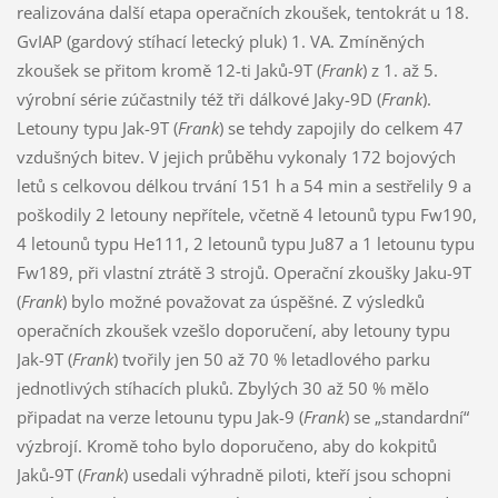
realizována další etapa operačních zkoušek, tentokrát u 18.
GvIAP (gardový stíhací letecký pluk) 1. VA. Zmíněných
zkoušek se přitom kromě 12-ti Jaků-9T (
Frank
) z 1. až 5.
výrobní série zúčastnily též tři dálkové Jaky-9D (
Frank
).
Letouny typu Jak-9T (
Frank
) se tehdy zapojily do celkem 47
vzdušných bitev. V jejich průběhu vykonaly 172 bojových
letů s celkovou délkou trvání 151 h a 54 min a sestřelily 9 a
poškodily 2 letouny nepřítele, včetně 4 letounů typu Fw190,
4 letounů typu He111, 2 letounů typu Ju87 a 1 letounu typu
Fw189, při vlastní ztrátě 3 strojů. Operační zkoušky Jaku-9T
(
Frank
) bylo možné považovat za úspěšné. Z výsledků
operačních zkoušek vzešlo doporučení, aby letouny typu
Jak-9T (
Frank
) tvořily jen 50 až 70 % letadlového parku
jednotlivých stíhacích pluků. Zbylých 30 až 50 % mělo
připadat na verze letounu typu Jak-9 (
Frank
) se „standardní“
výzbrojí. Kromě toho bylo doporučeno, aby do kokpitů
Jaků-9T (
Frank
) usedali výhradně piloti, kteří jsou schopni