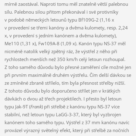
mírně zaostával. Naproti tomu měl znatelně větší palebnou
sílu. Palebnou silou přitom překonával i své protivníky
v podobě německých letounů typu Bf109G-2 (1,16 x
v provedení se třemi kanóny a dvěma kulomety, resp. 2,24
x, v provedení s jedním kanónem a dvěma kulomety),
Me110 (1,31 x), Fw109A-8 (1,09 x). Kanón typu NS-37 měl
nicméně natolik velký zpětný ráz, že výstřel z něho při
rychlostech menších než 350 km/h celý letoun rozhoupal.
Z toho samého důvodu bylo přesné zaměření cíle možné jen
při prvním maximálně druhém výstřelu. Čím delší dávkou se
ze zmíněné zbraně střílelo, tím byla přesnost střelby nižší.
Z tohoto důvodu bylo doporučeno střílet jen v krátkých
dávkách o dvou až třech projektilech. I přesto byl letoun
typu Jak-9T (
Frank
) při střelbě z kanónu typu NS-37 více
stabilní, než letoun typu LaGG-3-37, který byl vyzbrojen
kanónem toho samého typu. Výstřel z 37 mm kanónu navíc
provázel výrazný světelný efekt, který při střelbě za nočních