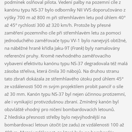
podmínek oslňoval pilota. Vedení palby na pozemní cíle z
kanónu typu NS-37 bylo odborníky NII VVS doporučováno z
výšky 700 m až 800 m při střemhlavém letu pod úhlem 40°
až 45° rychlostí 300 až 320 km/h. Protože by přesné
zaměření pozemního cíle při střemhlavém letu za pomoci
jednoduchého zaměřovače typu VV-1 bylo nanejvýš obtížné,
na náběžné hraně křídla Jaku-9T (
Frank
) byly namalovány
referenční pruhy. Kromě nevhodného zaměřovacího
vybavení efektivitu kanónu typu NS-37 degradovala též malá
zásoba střeliva, která činila 30 nábojů. Na druhou stranu
tato zbraň dokázala ze střemhlavého útoku pod úhlem 45°
ze vzdálenosti 500 m svým projektilem probít pancíř o síle
až 30 mm. Kanón typu NS-37 byl nejen účinnou protizemní,
ale i vynikající protivzdušnou zbraní. Zmíněný kanón byl
obzvláště vhodný pro ničení bombardovacích letounů.
Z hlediska přesnosti střelby bylo nejvýhodnější na
bombardovací letoun útočit (ze zadu) ze vzdálenosti 100 až