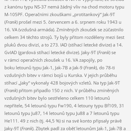
z kanónu typu NS-37 nemá žádný vliv na chod motoru typu
M-105PF. Operačními zkouškami „protitankový“ Jak-9T
(
Frank
) prošel mezi 5. červencem a 6. srpnem roku 1943 u
16. VA (vzdušná armáda). Zmíněných zkoušek se zúčastnilo
celkem 34 těchto strojů. Ty byly přitom rozděleny mezi šest
pluků dvou divizí, a to 273. IAD (stíhací letecké divize) a 14.
GvIAD (gardová stíhací letecké divize). Jaky-9T (
Frank
) se
v rámci operačních zkoušek u 16. VA zapojily, po
boku letounů typu Jak-1, Jak-7B a Jak-9 (
Frank
), do 78-ti
vzdušných bitev v rámci bojů u Kurska. V jejich průběhu
stíhací „Jaky“ vykonaly 428 bojových vzletů. Na typ Jak-9T
(
Frank
) přitom připadlo 150 z nich. V průběhu zmíněných
vzdušných bitev bylo sestřeleno celkem 110 letounů
nepřítele, 54 letounů typu Fw190, 4 letouny typu Bf109, 31
letounů typu Ju87, 14 letounů typu Ju88 a 7 letounů typu
He111. 49 z nich (tj. 44,5 %) si na své konto připsaly právě
Jaky-9T (
Frank
). Zbytek padl za oběť letounům Jak-1, Jak-7B a