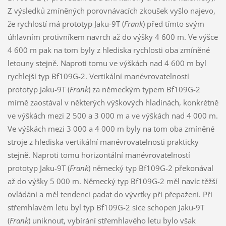
Z výsledků zmíněných porovnávacích zkoušek vyšlo najevo,
že rychlostí má prototyp Jaku-9T (
Frank
) před tímto svým
úhlavním protivníkem navrch až do výšky 4 600 m. Ve výšce
4 600 m pak na tom byly z hlediska rychlosti oba zmíněné
letouny stejně. Naproti tomu ve výškách nad 4 600 m byl
rychlejší typ Bf109G-2. Vertikální manévrovatelností
prototyp Jaku-9T (
Frank
) za německým typem Bf109G-2
mírně zaostával v některých výškových hladinách, konkrétně
ve výškách mezi 2 500 a 3 000 m a ve výškách nad 4 000 m.
Ve výškách mezi 3 000 a 4 000 m byly na tom oba zmíněné
stroje z hlediska vertikální manévrovatelnosti prakticky
stejně. Naproti tomu horizontální manévrovatelností
prototyp Jaku-9T (
Frank
) německý typ Bf109G-2 překonával
až do výšky 5 000 m. Německý typ Bf109G-2 měl navíc těžší
ovládání a měl tendenci padat do vývrtky při přepažení. Při
střemhlavém letu byl typ Bf109G-2 sice schopen Jaku-9T
(
Frank
) uniknout, vybírání střemhlavého letu bylo však