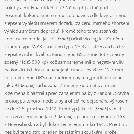
polohy aerodynamického těžiště na přijatelné pozici.
Posunutí kokpitu směrem dozadu navíc vedlo k výraznému
zlepšení výhledu směrem dozadu (za cenu mírného zhoršení
výhledu směrem dopředu). Kromě toho tento zásah do
konstrukce model Jak-9T (
Frank
) učinil více agilní. Záměna
kanónu typu ŠVAK kanónem typu NS-37 si ale vyžádala též
zlepšit výrobní kvalitu. Kanón typu NS-37 měl totiž značný
zpětný ráz (5 500 kp), což samozřejmě mělo negativní vliv
na konstrukci draku a napojení trubek. Instalace 12,7 mm
kulometu typu UBS nad motorem byla u „protitankového“
Jaku-9T (
Frank
) zachována. Zmíněný kulomet byl určen
k zejména k nástřelu před zahájením palby z kanónu. Stavba
prototypu tohoto modelu byla oficiálně objednána výnosem
ze dne 25. prosince 1942. Prototyp Jaku-9T (
Frank
) vznikl
konverzí sériového Jaku-9 (
Frank
) z produkce závodu č.153
z Novosibirsku a byl dokončen v lednu roku 1943. Předtím,
než byl tento stroj předán ke státním zkouškám, prošel