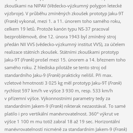
zkouškami na NIPAV (Vědecko-výzkumný polygon letecké
výzbroje). V průběhu zmíněných zkoušek prototyp Jaku-9T
(
Frank
) vykonal, mezi 1. a 11. únorem toho samého roku,
celkem 19 letů. Protože kanón typu NS-37 pracoval
bezproblémově, dne 12. února 1943 byl zmíněný stroj
předán NII VVS (vědecko-výzkumný institut VVS), za účelem
realizace státních zkoušek. Státními zkouškami prototyp
Jaku-9T (
Frank
) prošel mezi 15. únorem a 14. březnem toho
samého roku. Z hlediska pilotáže se tento stroj od
standardního Jaku-9 (
Frank
) prakticky nelišil. Při max.
vzletové hmotnosti 3 025 kg měl prototyp Jaku-9T (
Frank
)
rychlost 597 km/h ve výšce 3 930 m, resp. 533 km/h
v přízemní výšce. Výkonnostními parametry tedy za
standardním Jakem-9 (
Frank
) nikterak nezaostával. To samé
platilo i pro vertikální manévrovatelnost. 360° výkrut ve
výšce 1 100 m mu totiž zabral 18 až 19 sec. Horizontální
manévrovatelností nicméně za standardním Jakem-9 (
Frank
)