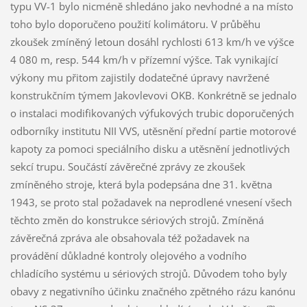
typu VV-1 bylo nicméně shledáno jako nevhodné a na místo
toho bylo doporučeno použití kolimátoru. V průběhu
zkoušek zmíněný letoun dosáhl rychlosti 613 km/h ve výšce
4 080 m, resp. 544 km/h v přízemní výšce. Tak vynikající
výkony mu přitom zajistily dodatečné úpravy navržené
konstrukčním týmem Jakovlevovi OKB. Konkrétně se jednalo
o instalaci modifikovaných výfukových trubic doporučených
odborníky institutu NII VVS, utěsnění přední partie motorové
kapoty za pomoci speciálního disku a utěsnění jednotlivých
sekcí trupu. Součástí závěrečné zprávy ze zkoušek
zmíněného stroje, která byla podepsána dne 31. května
1943, se proto stal požadavek na neprodlené vnesení všech
těchto změn do konstrukce sériových strojů. Zmíněná
závěrečná zpráva ale obsahovala též požadavek na
provádění důkladné kontroly olejového a vodního
chladícího systému u sériových strojů. Důvodem toho byly
obavy z negativního účinku značného zpětného rázu kanónu