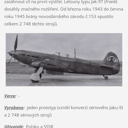
zasáhnout cíl na první výstřel. Letouny typu Jak-9T (
Frank
)
dosáhly značného rozšíření. Od března roku 1943 do června
roku 1945 brány novosibirského závodu č.153 opustilo
celkem 2 748 těchto strojů.
Verze
:
-
Vyrobeno
:
jeden prototyp (vznikl konverzí sériového Jaku-9)
a 2 748 sériových strojů
Uživatelé
:
Polsko a SSSR