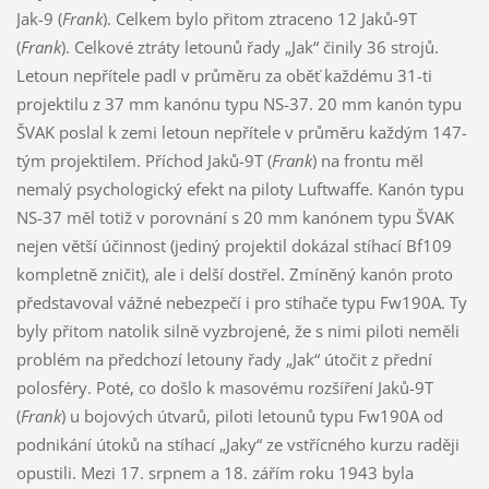
Jak-9 (
Frank
). Celkem bylo přitom ztraceno 12 Jaků-9T
(
Frank
). Celkové ztráty letounů řady „Jak“ činily 36 strojů.
Letoun nepřítele padl v průměru za oběť každému 31-ti
projektilu z 37 mm kanónu typu NS-37. 20 mm kanón typu
ŠVAK poslal k zemi letoun nepřítele v průměru každým 147-
tým projektilem. Příchod Jaků-9T (
Frank
) na frontu měl
nemalý psychologický efekt na piloty Luftwaffe. Kanón typu
NS-37 měl totiž v porovnání s 20 mm kanónem typu ŠVAK
nejen větší účinnost (jediný projektil dokázal stíhací Bf109
kompletně zničit), ale i delší dostřel. Zmíněný kanón proto
představoval vážné nebezpečí i pro stíhače typu Fw190A. Ty
byly přitom natolik silně vyzbrojené, že s nimi piloti neměli
problém na předchozí letouny řady „Jak“ útočit z přední
polosféry. Poté, co došlo k masovému rozšíření Jaků-9T
(
Frank
) u bojových útvarů, piloti letounů typu Fw190A od
podnikání útoků na stíhací „Jaky“ ze vstřícného kurzu raději
opustili. Mezi 17. srpnem a 18. zářím roku 1943 byla