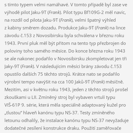
s tímto typem velmi namáhavé. V tomto případě byl zase ve
výhodě pilot Jaku-9T (
Frank
). Pilot typu Bf109G-2 měl navíc,
na rozdíl od pilota Jaku-9T (
Frank
), velmi špatný výhled
z kabiny směrem dozadu. Produkce Jaku-9T (
Frank
) na lince
závodu č.153 z Novosibirsku byla schválena v březnu roku
1943. První pluk měl být přitom na tento typ přezbrojen do
poloviny toho samého měsíce. Do konce března roku 1943
se ale nakonec podařilo v Novosibirsku zkompletovat jen tři
Jaky-9T (
Frank
). V následujícím měsíci brány závodu č.153
opustilo dalších 75 těchto strojů. Krátce nato se podařilo
výrobní tempo navýšit na cca 100 Jaků-9T (
Frank
) měsíčně.
Mezitím, asi v květnu roku 1943, jeden z těchto strojů prošel
zkouškami u LII. Zmíněný stroj byl vybaven vrtulí typu
VIŠ-61P 9. série, která měla speciálně adaptovaný kužel pro
„tlustou“ hlaveň kanónu typu NS-37. Testy zmíněného
letounu odhalily, že instalace kanónu typu NS-37 nevyžaduje
dodatečné zesílení konstrukce draku. Použití zaměřovače