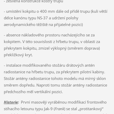
- zesílená konstrukce kostry trupu
- umístění kokpitu o 400 mm dále od přídě trupu (kuli větší
délce kanónu typu NS-37 a udržení polohy
aerodynamického těžiště na přijatelné pozici)
- absence nákladového prostoru nacházejícího se za
kokpitem. V této souvislosti z hřbetu trupu, v oblasti za
překrytem kokpitu, zmizel výklopný (směrem doprava)
překližkový kryt.
- instalace modifikovaného stožáru drátových antén
radiostanice na hřbetu trupu, za překrytem pilotní kabiny.
Stožár antény radiostanice tohoto modelu má mírný sklon
směrem dopředu. Naproti tomu stožár antény radiostanice
předchozího měl vertikální pozici.
Historie
:
První masověji vyráběnou modifikací frontového
stíhacího letounu typu Jak-9 (
Frank
) se stal „protitankový“