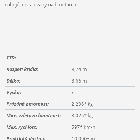
nábojů, instalovaný nad motorem
TTD:
Rozpětí křídla:
9,74 m
Délka:
8,66 m
Výška:
?
Prázdná hmotnost:
2 298* kg
Max. vzletová hmotnost:
3 025* kg
Max. rychlost:
597* km/h
Praktický dostup:
10 000* m