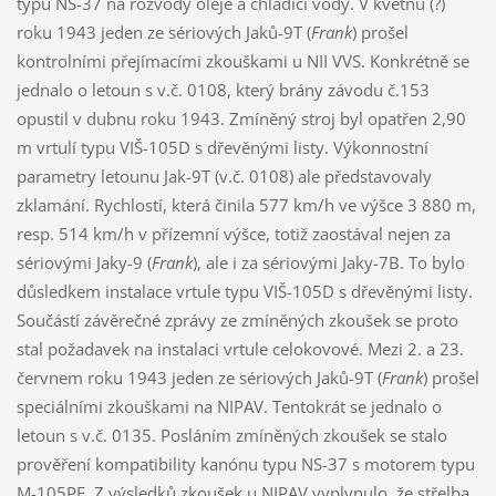
typu NS-37 na rozvody oleje a chladící vody. V květnu (?)
roku 1943 jeden ze sériových Jaků-9T (
Frank
) prošel
kontrolními přejímacími zkouškami u NII VVS. Konkrétně se
jednalo o letoun s v.č. 0108, který brány závodu č.153
opustil v dubnu roku 1943. Zmíněný stroj byl opatřen 2,90
m vrtulí typu VIŠ-105D s dřevěnými listy. Výkonnostní
parametry letounu Jak-9T (v.č. 0108) ale představovaly
zklamání. Rychlostí, která činila 577 km/h ve výšce 3 880 m,
resp. 514 km/h v přízemní výšce, totiž zaostával nejen za
sériovými Jaky-9 (
Frank
), ale i za sériovými Jaky-7B. To bylo
důsledkem instalace vrtule typu VIŠ-105D s dřevěnými listy.
Součástí závěrečné zprávy ze zmíněných zkoušek se proto
stal požadavek na instalaci vrtule celokovové. Mezi 2. a 23.
červnem roku 1943 jeden ze sériových Jaků-9T (
Frank
) prošel
speciálními zkouškami na NIPAV. Tentokrát se jednalo o
letoun s v.č. 0135. Posláním zmíněných zkoušek se stalo
prověření kompatibility kanónu typu NS-37 s motorem typu
M-105PF. Z výsledků zkoušek u NIPAV vyplynulo, že střelba