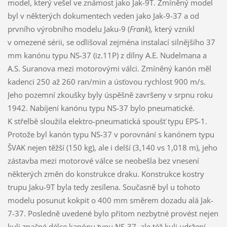
model, který vešel ve známost jako Jak-9T. Zmíněný model
byl v některých dokumentech veden jako Jak-9-37 a od
prvního výrobního modelu Jaku-9 (
Frank
), který vznikl
v omezené sérii, se odlišoval zejména instalací silnějšího 37
mm kanónu typu NS-37 (iz.11P) z dílny A.E. Nudelmana a
A.S. Suranova mezi motorovými válci. Zmíněný kanón měl
kadenci 250 až 260 ran/min a úsťovou rychlost 900 m/s.
Jeho pozemní zkoušky byly úspěšně završeny v srpnu roku
1942. Nabíjení kanónu typu NS-37 bylo pneumatické.
K střelbě sloužila elektro-pneumatická spoušť typu EPS-1.
Protože byl kanón typu NS-37 v porovnání s kanónem typu
ŠVAK nejen těžší (150 kg), ale i delší (3,140 vs 1,018 m), jeho
zástavba mezi motorové válce se neobešla bez vnesení
některých změn do konstrukce draku. Konstrukce kostry
trupu Jaku-9T byla tedy zesílena. Současně byl u tohoto
modelu posunut kokpit o 400 mm směrem dozadu alá Jak-
7-37. Posledně uvedené bylo přitom nezbytné provést nejen
kuli značné délce kanónu typu NS-37, ale též kuli udržení