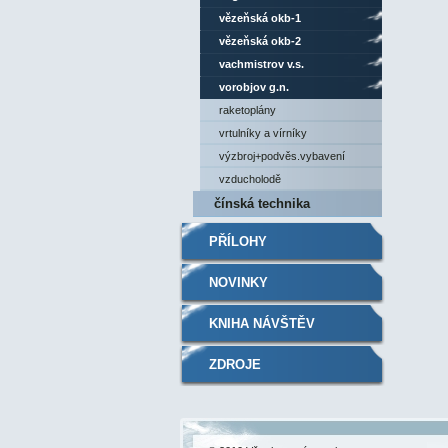
vězeňská okb-1
vězeňská okb-2
vachmistrov v.s.
vorobjov g.n.
raketoplány
vrtulníky a vírníky
výzbroj+podvěs.vybavení
vzducholodě
čínská technika
PŘÍLOHY
NOVINKY
KNIHA NÁVŠTĚV
ZDROJE