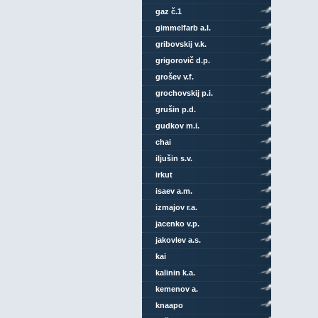
gaz č.1
gimmelfarb a.l.
gribovskij v.k.
grigorovič d.p.
grošev v.f.
grochovskij p.i.
grušin p.d.
gudkov m.i.
chai
iljušin s.v.
irkut
isaev a.m.
izmajov r.a.
jacenko v.p.
jakovlev a.s.
kai
kalinin k.a.
kemenov a.
knaapo