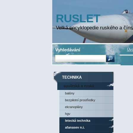
RUSLET
Velká encyklopedie ruského a číns
Vyhledávání
Úvo
TECHNIKA
sovětská a ruská
technika
balóny
bezpilotní prostředky
ekranoplány
hgv
letecká technika
afanasev n.i.