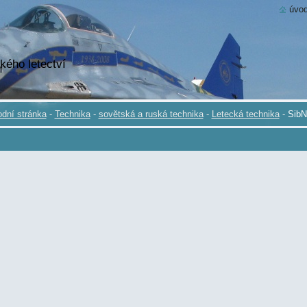
úvod
kého letectví
dní stránka
-
Technika
-
sovětská a ruská technika
-
Letecká technika
-
SibN