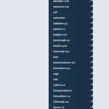
alexejev s.m.
antonov o.k.
avf
aviavnito
bakšaev g.i.
bartini r.l.
beljaev v.n.
bereznjak a.j.
berjev g.m.
bisnovat m.r.
bok
bolchovitinov v.f.
borovkov a.a.
cagi
ckb
cybin p.v.
čeranovskij b.i.
četverikov i.v.
čiževskij v.a.
florov i.f.