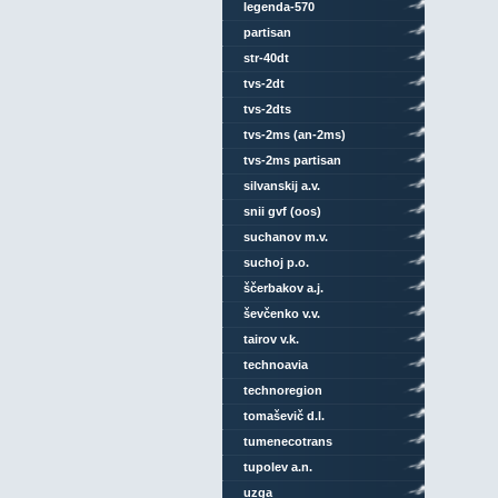
legenda-570
partisan
str-40dt
tvs-2dt
tvs-2dts
tvs-2ms (an-2ms)
tvs-2ms partisan
silvanskij a.v.
snii gvf (oos)
suchanov m.v.
suchoj p.o.
ščerbakov a.j.
ševčenko v.v.
tairov v.k.
technoavia
technoregion
tomaševič d.l.
tumenecotrans
tupolev a.n.
uzga