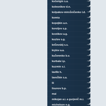
kočerigin s.a.
kolesnikov d.n.
kolpakov-mirošničenko l.d.
komta
kopejkin a.n.
koroljov s.p.
kostikov a.g.
kozlov s.g.
kričevskij s.s.
krylov a.a.
kučerenko b.v.
kurbala l.p.
kuzmin s.i.
laville h.
lavočkin s.a.
lii
lisunov b.p.
mai
mikojan a.i. a gurjevič m.i.
michelson n.g.