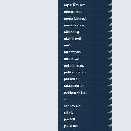
mjasiščev v.m.
molnija npo
morščichin a.i.
moskalev s.a.
něman i.g.
niai (lii gvf)
nii-1
nii erat vvs
nikitin v.v.
pašinin m.m.
polikarpov n.n.
putilov a.i.
rafaeljanc a.n.
rodijanskij l.m.
sat
senkov a.a.
sibnia
jak-40ll
jak-40ms