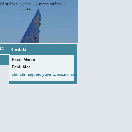
ní stránka
|
tisk
|
mapa stránek
|
rss
IA
Kontakt
Horák Martin
Pardubice
chuichi.nagumo(zavináč)seznam.cz