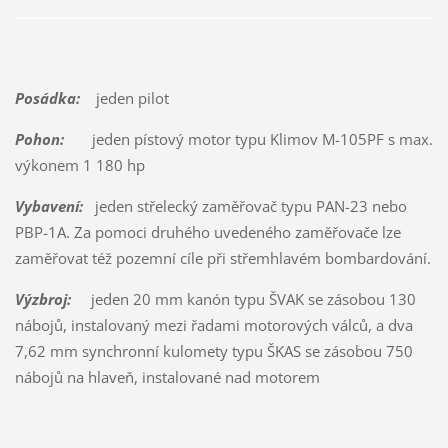
Posádka:
jeden pilot
Pohon:
jeden pístový motor typu Klimov M-105PF s max.
výkonem 1 180 hp
Vybavení:
jeden střelecký zaměřovač typu PAN-23 nebo
PBP-1A. Za pomoci druhého uvedeného zaměřovače lze
zaměřovat též pozemní cíle při střemhlavém bombardování.
Výzbroj:
jeden 20 mm kanón typu ŠVAK se zásobou 130
nábojů, instalovaný mezi řadami motorových válců, a dva
7,62 mm synchronní kulomety typu ŠKAS se zásobou 750
nábojů na hlaveň, instalované nad motorem