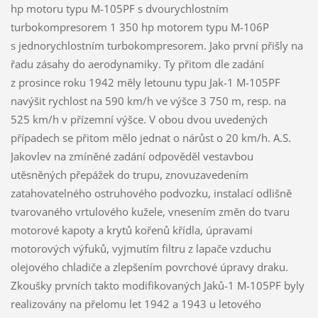
hp motoru typu M-105PF s dvourychlostním
turbokompresorem 1 350 hp motorem typu M-106P
s jednorychlostním turbokompresorem. Jako první přišly na
řadu zásahy do aerodynamiky. Ty přitom dle zadání
z prosince roku 1942 měly letounu typu Jak-1 M-105PF
navýšit rychlost na 590 km/h ve výšce 3 750 m, resp. na
525 km/h v přízemní výšce. V obou dvou uvedených
případech se přitom mělo jednat o nárůst o 20 km/h. A.S.
Jakovlev na zmíněné zadání odpověděl vestavbou
utěsněných přepážek do trupu, znovuzavedením
zatahovatelného ostruhového podvozku, instalací odlišně
tvarovaného vrtulového kužele, vnesením změn do tvaru
motorové kapoty a krytů kořenů křídla, úpravami
motorových výfuků, vyjmutím filtru z lapače vzduchu
olejového chladiče a zlepšením povrchové úpravy draku.
Zkoušky prvních takto modifikovaných Jaků-1 M-105PF byly
realizovány na přelomu let 1942 a 1943 u letového