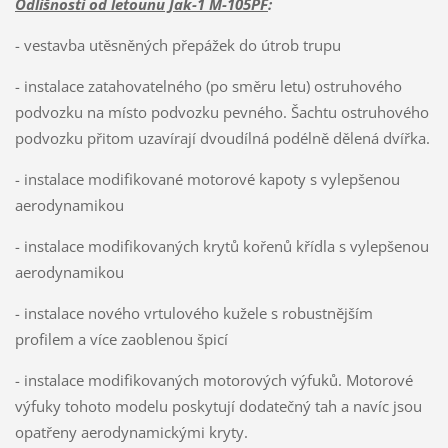
Odlišnosti od letounu Jak-1 M-105PF
:
- vestavba utěsněných přepážek do útrob trupu
- instalace zatahovatelného (po směru letu) ostruhového
podvozku na místo podvozku pevného. Šachtu ostruhového
podvozku přitom uzavírají dvoudílná podélně dělená dvířka.
- instalace modifikované motorové kapoty s vylepšenou
aerodynamikou
- instalace modifikovaných krytů kořenů křídla s vylepšenou
aerodynamikou
- instalace nového vrtulového kužele s robustnějším
profilem a více zaoblenou špicí
- instalace modifikovaných motorových výfuků. Motorové
výfuky tohoto modelu poskytují dodatečný tah a navíc jsou
opatřeny aerodynamickými kryty.