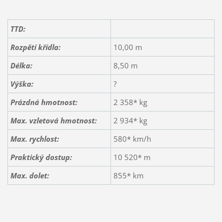
TTD:
Rozpětí křídla:
10,00 m
Délka:
8,50 m
Výška:
?
Prázdná hmotnost:
2 358* kg
Max. vzletová hmotnost:
2 934* kg
Max. rychlost:
580* km/h
Praktický dostup:
10 520* m
Max. dolet:
855* km