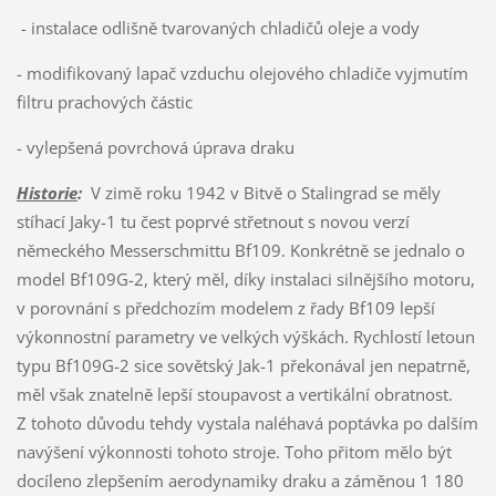
- instalace odlišně tvarovaných chladičů oleje a vody
- modifikovaný lapač vzduchu olejového chladiče vyjmutím
filtru prachových částic
- vylepšená povrchová úprava draku
Historie
:
V zimě roku 1942 v Bitvě o Stalingrad se měly
stíhací Jaky-1 tu čest poprvé střetnout s novou verzí
německého Messerschmittu Bf109. Konkrétně se jednalo o
model Bf109G-2, který měl, díky instalaci silnějšího motoru,
v porovnání s předchozím modelem z řady Bf109 lepší
výkonnostní parametry ve velkých výškách. Rychlostí letoun
typu Bf109G-2 sice sovětský Jak-1 překonával jen nepatrně,
měl však znatelně lepší stoupavost a vertikální obratnost.
Z tohoto důvodu tehdy vystala naléhavá poptávka po dalším
navýšení výkonnosti tohoto stroje. Toho přitom mělo být
docíleno zlepšením aerodynamiky draku a záměnou 1 180