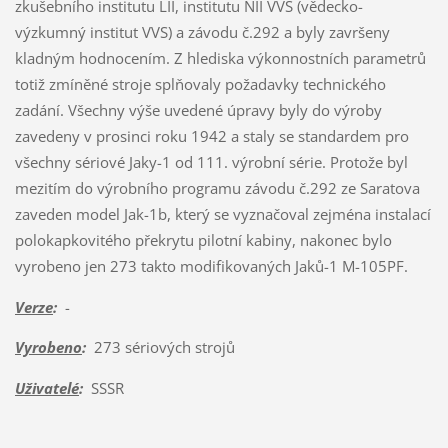
zkušebního institutu LII, institutu NII VVS (vědecko-
výzkumný institut VVS) a závodu č.292 a byly završeny
kladným hodnocením. Z hlediska výkonnostních parametrů
totiž zmíněné stroje splňovaly požadavky technického
zadání. Všechny výše uvedené úpravy byly do výroby
zavedeny v prosinci roku 1942 a staly se standardem pro
všechny sériové Jaky-1 od 111. výrobní série. Protože byl
mezitím do výrobního programu závodu č.292 ze Saratova
zaveden model Jak-1b, který se vyznačoval zejména instalací
polokapkovitého překrytu pilotní kabiny, nakonec bylo
vyrobeno jen 273 takto modifikovaných Jaků-1 M-105PF.
Verze
:
-
Vyrobeno
:
273 sériových strojů
Uživatelé
:
SSSR