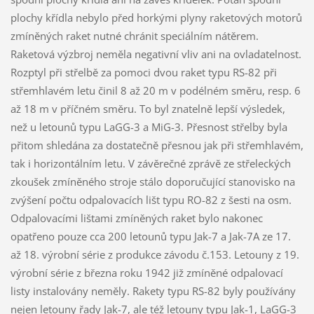
plochy křídla nebylo před horkými plyny raketových motorů
zmíněných raket nutné chránit speciálním nátěrem.
Raketová výzbroj neměla negativní vliv ani na ovladatelnost.
Rozptyl při střelbě za pomoci dvou raket typu RS-82 při
střemhlavém letu činil 8 až 20 m v podélném směru, resp. 6
až 18 m v příčném směru. To byl znatelně lepší výsledek,
než u letounů typu LaGG-3 a MiG-3. Přesnost střelby byla
přitom shledána za dostatečně přesnou jak při střemhlavém,
tak i horizontálním letu. V závěrečné zprávě ze střeleckých
zkoušek zmíněného stroje stálo doporučující stanovisko na
zvýšení počtu odpalovacích lišt typu RO-82 z šesti na osm.
Odpalovacími lištami zmíněných raket bylo nakonec
opatřeno pouze cca 200 letounů typu Jak-7 a Jak-7A ze 17.
až 18. výrobní série z produkce závodu č.153. Letouny z 19.
výrobní série z března roku 1942 již zmíněné odpalovací
listy instalovány neměly. Rakety typu RS-82 byly používány
nejen letouny řady Jak-7, ale též letouny typu Jak-1, LaGG-3