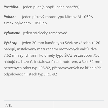
Posádka:
jeden pilot (a popř. jeden pasažér)
Pohon:
jeden pístový motor typu Klimov M-105PA
s max. výkonem 1 050 hp
Vybavení:
jeden střelecký zaměřovač
Výzbroj:
jeden 20 mm kanón typu ŠVAK se zásobou 120
nábojů, instalovaný mezi řadami motorových válců, dva
7,62 mm synchronní kulomety typu ŠKAS se zásobou 750
nábojů na hlaveň, instalované nad motorem, a šest 82 mm
neřízených raket typu RS-82, přepravovaných na křídelních
odpalovacích lištách typu RO-82
TTD: