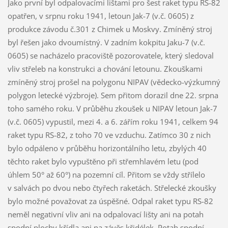
Jako první byl odpalovacími lištami pro šest raket typu RS-82
opatřen, v srpnu roku 1941, letoun Jak-7 (v.č. 0605) z
produkce závodu č.301 z Chimek u Moskvy. Zmíněný stroj
byl řešen jako dvoumístný. V zadním kokpitu Jaku-7 (v.č.
0605) se nacházelo pracoviště pozorovatele, který sledoval
vliv střeleb na konstrukci a chování letounu. Zkouškami
zmíněný stroj prošel na polygonu NIPAV (vědecko-výzkumný
polygon letecké výzbroje). Sem přitom dorazil dne 22. srpna
toho samého roku. V průběhu zkoušek u NIPAV letoun Jak-7
(v.č. 0605) vypustil, mezi 4. a 6. zářím roku 1941, celkem 94
raket typu RS-82, z toho 70 ve vzduchu. Zatímco 30 z nich
bylo odpáleno v průběhu horizontálního letu, zbylých 40
těchto raket bylo vypuštěno při střemhlavém letu (pod
úhlem 50° až 60°) na pozemní cíl. Přitom se vždy střílelo
v salvách po dvou nebo čtyřech raketách. Střelecké zkoušky
bylo možné považovat za úspěšné. Odpal raket typu RS-82
neměl negativní vliv ani na odpalovací lišty ani na potah
spodní plochy křídla ani na závěs křidélek. Potah spodní