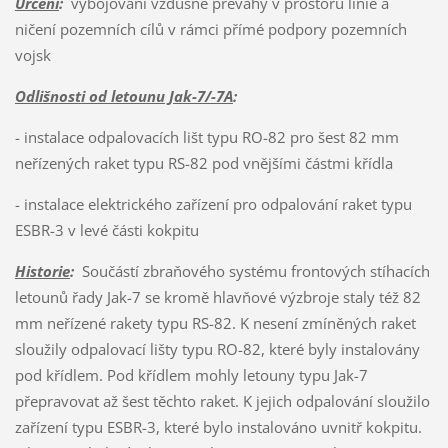
Určení
:
vybojování vzdušné převahy v prostoru linie a
ničení pozemních cílů v rámci přímé podpory pozemních
vojsk
Odlišnosti od letounu Jak-7/-7A
:
- instalace odpalovacích lišt typu RO-82 pro šest 82 mm
neřízených raket typu RS-82 pod vnějšími částmi křídla
- instalace elektrického zařízení pro odpalování raket typu
ESBR-3 v levé části kokpitu
Historie
:
Součástí zbraňového systému frontových stíhacích
letounů řady Jak-7 se kromě hlavňové výzbroje staly též 82
mm neřízené rakety typu RS-82. K nesení zmíněných raket
sloužily odpalovací lišty typu RO-82, které byly instalovány
pod křídlem. Pod křídlem mohly letouny typu Jak-7
přepravovat až šest těchto raket. K jejich odpalování sloužilo
zařízení typu ESBR-3, které bylo instalováno uvnitř kokpitu.