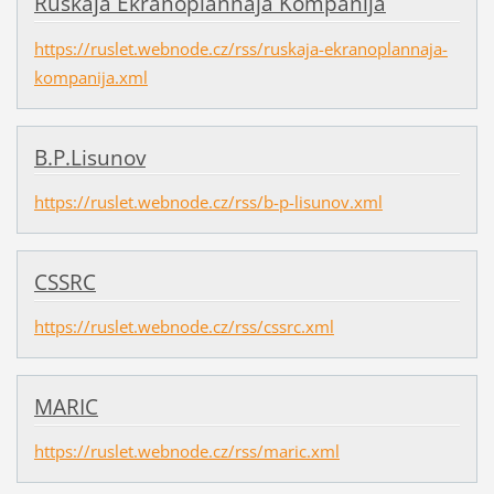
Ruskaja Ekranoplannaja Kompanija
https://ruslet.webnode.cz/rss/ruskaja-ekranoplannaja-
kompanija.xml
B.P.Lisunov
https://ruslet.webnode.cz/rss/b-p-lisunov.xml
CSSRC
https://ruslet.webnode.cz/rss/cssrc.xml
MARIC
https://ruslet.webnode.cz/rss/maric.xml