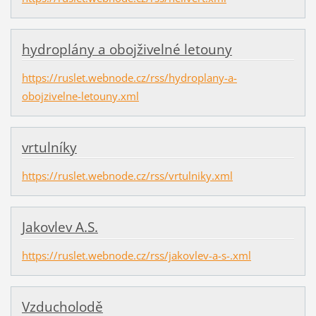
hydroplány a obojživelné letouny
https://ruslet.webnode.cz/rss/hydroplany-a-
obojzivelne-letouny.xml
vrtulníky
https://ruslet.webnode.cz/rss/vrtulniky.xml
Jakovlev A.S.
https://ruslet.webnode.cz/rss/jakovlev-a-s-.xml
Vzducholodě