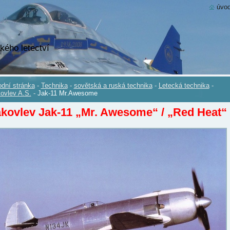
úvod
kého letectví
dní stránka
-
Technika
-
sovětská a ruská technika
-
Letecká technika
-
ovlev A.S.
-
Jak-11 Mr.Awesome
kovlev Jak-11 „Mr. Awesome“ / „Red Heat“