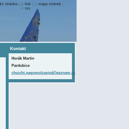
ní stránka
|
tisk
|
mapa stránek
|
rss
Kontakt
Horák Martin
Pardubice
chuichi.nagumo(zavináč)seznam.cz