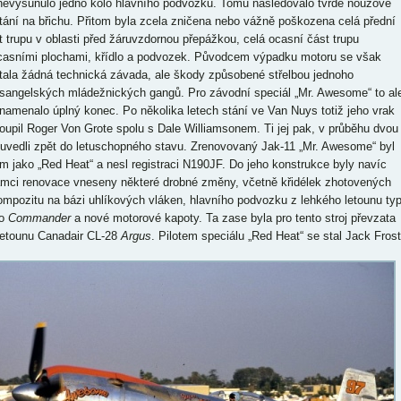
nevysunulo jedno kolo hlavního podvozku. Tomu následovalo tvrdé nouzové
stání na břichu. Přitom byla zcela zničena nebo vážně poškozena celá přední
t trupu v oblasti před žáruvzdornou přepážkou, celá ocasní část trupu
casními plochami, křídlo a podvozek. Původcem výpadku motoru se však
tala žádná technická závada, ale škody způsobené střelbou jednoho
osangelských mládežnických gangů. Pro závodní speciál „Mr. Awesome“ to al
namenalo úplný konec. Po několika letech stání ve Van Nuys totiž jeho vrak
oupil Roger Von Grote spolu s Dale Williamsonem. Ti jej pak, v průběhu dvou
, uvedli zpět do letuschopného stavu. Zrenovovaný Jak-11 „Mr. Awesome“ byl
m jako „Red Heat“ a nesl registraci N190JF. Do jeho konstrukce byly navíc
ámci renovace vneseny některé drobné změny, včetně křidélek zhotovených
ompozitu na bázi uhlíkových vláken, hlavního podvozku z lehkého letounu ty
ro
Commander
a nové motorové kapoty. Ta zase byla pro tento stroj převzata
letounu Canadair CL-28
Argus
. Pilotem speciálu „Red Heat“ se stal Jack Frost