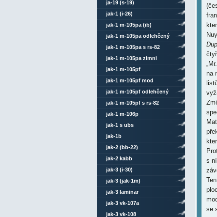
ja-19 (s-19)
(če
jak-1 (i-26)
fra
kte
jak-1 m-105pa (ib)
Nuy
jak-1 m-105pa odlehčený
Dup
jak-1 m-105pa s rs-82
čty
jak-1 m-105pa zimni
„Mr
jak-1 m-105pf
na 
jak-1 m-105pf mod
lis
jak-1 m-105pf odlehčený
vyž
Změ
jak-1 m-105pf s rs-82
spe
jak-1 m-106p
Mat
jak-1 s ubs
pře
jak-1b
kte
jak-2 (bb-22)
Pro
jak-2 kabb
s n
jak-3 (i-30)
záv
Ten
jak-3 (jak-1m)
plo
jak-3 laminar
mod
jak-3 vk-107a
se 
jak-3 vk-108