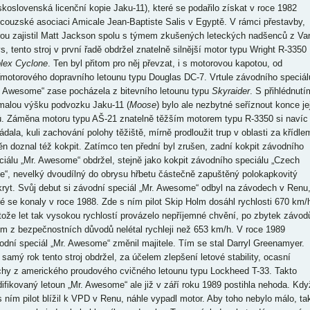
skoslovenská licenční kopie Jaku-11), které se podařilo získat v roce 1982
ncouzské asociaci Amicale Jean-Baptiste Salis v Egyptě. V rámci přestavby,
rou zajistil Matt Jackson spolu s týmem zkušených leteckých nadšenců z Va
s, tento stroj v první řadě obdržel znatelně silnější motor typu Wright R-3350
lex Cyclone
. Ten byl přitom pro něj převzat, i s motorovou kapotou, od
řmotorového dopravního letounu typu Douglas DC-7. Vrtule závodního speciál
. Awesome“ zase pocházela z bitevního letounu typu
Skyraider
. S přihlédnutí
malou výšku podvozku Jaku-11 (
Moose
) bylo ale nezbytné seříznout konce jej
tů. Záměna motoru typu AŠ-21 znatelně těžším motorem typu R-3350 si navíc
ádala, kuli zachování polohy těžiště, mírně prodloužit trup v oblasti za křídle
n doznal též kokpit. Zatímco ten přední byl zrušen, zadní kokpit závodního
ciálu „Mr. Awesome“ obdržel, stejně jako kokpit závodního speciálu „Czech
e“, nevelký dvoudílný do obrysu hřbetu částečně zapuštěný polokapkovitý
kryt. Svůj debut si závodní speciál „Mr. Awesome“ odbyl na závodech v Renu
ré se konaly v roce 1988. Zde s ním pilot Skip Holm dosáhl rychlosti 670 km/
tože let tak vysokou rychlostí provázelo nepříjemné chvění, po zbytek závod
ím z bezpečnostních důvodů nelétal rychleji než 653 km/h. V roce 1989
odní speciál „Mr. Awesome“ změnil majitele. Tím se stal Darryl Greenamyer.
 samý rok tento stroj obdržel, za účelem zlepšení letové stability, ocasní
chy z amerického proudového cvičného letounu typu Lockheed T-33. Takto
ifikovaný letoun „Mr. Awesome“ ale již v září roku 1989 postihla nehoda. Kdy
s ním pilot blížil k VPD v Renu, náhle vypadl motor. Aby toho nebylo málo, ta