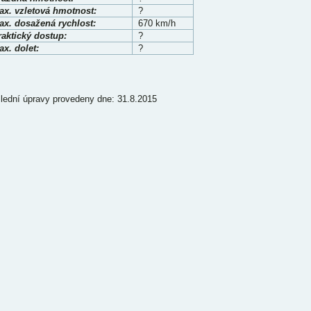
ax. vzletová hmotnost:
?
ax. dosažená rychlost:
670 km/h
raktický dostup:
?
x. dolet:
?
lední úpravy provedeny dne: 31.8.2015