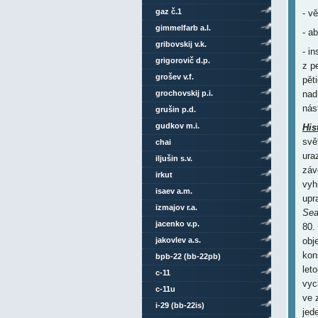
gaz č.1
- vě
gimmelfarb a.l.
- a
gribovskij v.k.
- i
grigorovič d.p.
z p
grošev v.f.
pět
grochovskij p.i.
nad
nás
grušin p.d.
gudkov m.i.
His
svě
chai
ura
iljušin s.v.
závo
irkut
vyh
isaev a.m.
upr
izmajov r.a.
Sea
jacenko v.p.
80.
jakovlev a.s.
obj
kon
bpb-22 (bb-22pb)
let
c-11
vyc
c-11u
ve 
i-29 (bb-22is)
jede