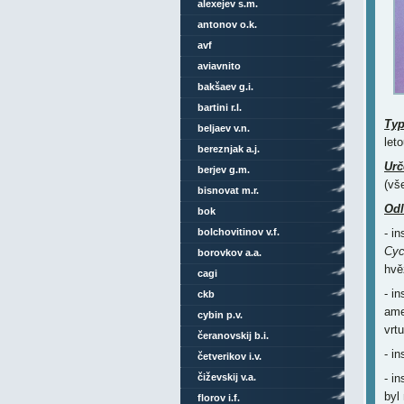
alexejev s.m.
antonov o.k.
avf
aviavnito
bakšaev g.i.
bartini r.l.
Ty
beljaev v.n.
let
bereznjak a.j.
Urč
berjev g.m.
(vš
bisnovat m.r.
Odl
bok
bolchovitinov v.f.
- i
Cyc
borovkov a.a.
hvě
cagi
- in
ckb
ame
cybin p.v.
vrt
čeranovskij b.i.
- i
četverikov i.v.
čiževskij v.a.
- i
byl
florov i.f.