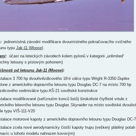
p
:
jednomístná závodní modifikace dvoumístného pokračovacího cvičného
ounu typu
Jak-11 (
Moose
)
ení
:
účast na leteckých závodech kolem pylonů v kategorii „unlimited“
echny letouny s pístovým pohonem)
išnosti od letounu Jak-11 (Moose)
:
nstalace 3 700 hp dvouhvězdicového 18-ti válce typu Wright R-3350
Duplex
lone
z amerického dopravního letounu typu Douglas DC-7 na místo 700 hp
zdicového sedmiválce typu AŠ-21 sovětské konstrukce
stalace modifikované (seříznutím konců listů) širokolisté čtyřlisté vrtule z
rického bitevního letounu typu Douglas
Skyraider
na místo sovětské dvoulis
ule typu VIŠ-111-V20
nstalace motorové kapoty z amerického dopravního letounu typu Douglas DC-7
nstalace zcela nové aerodynamicky čistší kapoty trupu (veškerý plátěný potah
 navíc u tohoto modelu nahrazen kovovým)