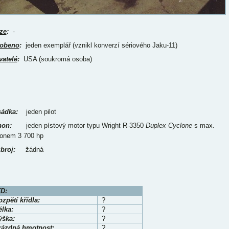
ze
:
-
obeno
:
jeden exemplář (vznikl konverzí sériového Jaku-11)
vatelé
:
USA (soukromá osoba)
ádka:
jeden pilot
on:
jeden pístový motor typu Wright R-3350
Duplex Cyclone
s max.
onem 3 700 hp
broj:
žádná
D:
zpětí křídla:
?
élka:
?
ýška:
?
rázdná hmotnost:
?