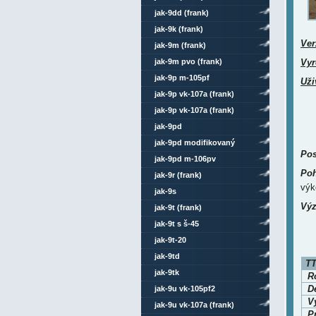
jak-9dd (frank)
jak-9k (frank)
Ver
jak-9m (frank)
jak-9m pvo (frank)
Vyr
jak-9p m-105pf
Uži
jak-9p vk-107a (frank)
jak-9p vk-107a (frank)
celokovový
jak-9pd
jak-9pd modifikovaný
Pos
jak-9pd m-106pv
Poh
jak-9r (frank)
výk
jak-9s
Výz
jak-9t (frank)
jak-9t s š-45
jak-9t-20
jak-9td
TT
jak-9tk
Ro
D
jak-9u vk-105pf2
V
jak-9u vk-107a (frank)
P