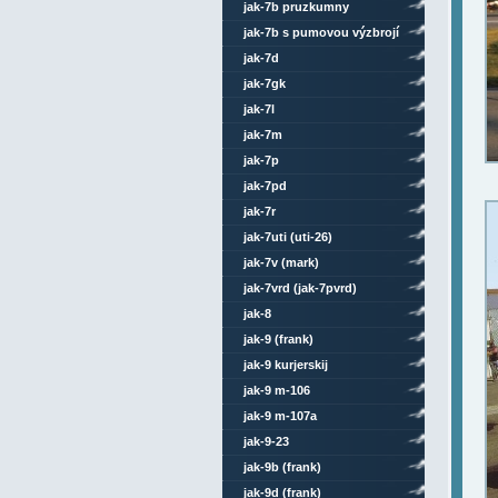
jak-7b pruzkumny
jak-7b s pumovou výzbrojí
jak-7d
jak-7gk
jak-7l
jak-7m
jak-7p
jak-7pd
jak-7r
jak-7uti (uti-26)
jak-7v (mark)
jak-7vrd (jak-7pvrd)
jak-8
jak-9 (frank)
jak-9 kurjerskij
jak-9 m-106
jak-9 m-107a
jak-9-23
jak-9b (frank)
jak-9d (frank)