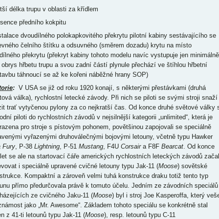
tší délka trupu v oblasti za křídlem
bsence předního kokpitu
nstalace dvoudílného polokapkovitého překrytu pilotní kabiny sestávajícího se
evného čelního štítku a odsuvného (směrem dozadu) krytu na místo
idílného překrytu (překryt kabiny tohoto modelu navíc vystupuje jen minimálně
 obrys hřbetu trupu a svou zadní částí plynule přechází ve štíhlou hřbetní
tavbu táhnoucí se až ke kořeni náběžné hrany SOP)
torie
:
V USA se již od roku 1920 konají, s některými přestávkami (druhá
tová válka), rychlostní letecké závody. Při nich se piloti se svými stroji snaží
zit trať vytyčenou pylony za co nejkratší čas. Od konce druhé světové války 
dní piloti do rychlostních závodů v nejsilnější kategorii „unlimited“, která je
razena pro stroje s pístovým pohonem, povětšinou zapojovali se speciálně
avenými vyřazenými druhoválečnými bojovými letouny, včetně typu Hawker
 Fury
, P-38
Lightning
, P-51
Mustang
, F4U
Corsair
a F8F
Bearcat
. Od konce
 let se ale na startovací čáře amerických rychlostních leteckých závodů zača
evovat i speciálně upravené cvičné letouny typu Jak-11 (
Moose
) sovětské
strukce. Kompaktní a zároveň velmi tuhá konstrukce draku totiž tento typ
ounu přímo předurčovala právě k tomuto účelu. Jedním ze závodních speciálů
házejících ze cvičného Jaku-11 (
Moose
) byl i stroj Joe Kasperoffa, který veš
známost jako „Mr. Awesome“. Základem tohoto speciálu se konkrétně stal
n z 41-ti letounů typu Jak-11 (
Moose
), resp. letounů typu C-11