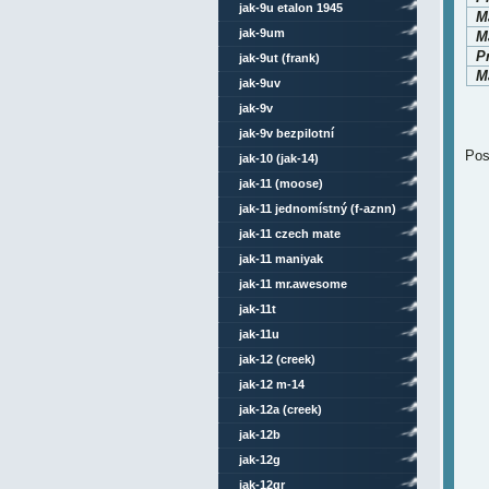
jak-9u etalon 1945
M
jak-9um
M
P
jak-9ut (frank)
Ma
jak-9uv
jak-9v
jak-9v bezpilotní
Pos
jak-10 (jak-14)
jak-11 (moose)
jak-11 jednomístný (f-aznn)
jak-11 czech mate
jak-11 maniyak
jak-11 mr.awesome
jak-11t
jak-11u
jak-12 (creek)
jak-12 m-14
jak-12a (creek)
jak-12b
jak-12g
jak-12gr