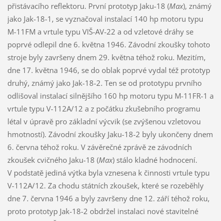
přistávacího reflektoru. První prototyp Jaku-18 (
Max
), známý
jako Jak-18-1, se vyznačoval instalací 140 hp motoru typu
M-11FM a vrtule typu VIŠ-AV-22 a od vzletové dráhy se
poprvé odlepil dne 6. května 1946. Závodní zkoušky tohoto
stroje byly završeny dnem 29. května téhož roku. Mezitím,
dne 17. května 1946, se do oblak poprvé vydal též prototyp
druhý, známý jako Jak-18-2. Ten se od prototypu prvního
odlišoval instalací silnějšího 160 hp motoru typu M-11FR-1 a
vrtule typu V-112A/12 a z počátku zkušebního programu
létal v úpravě pro základní výcvik (se zvýšenou vzletovou
hmotností). Závodní zkoušky Jaku-18-2 byly ukončeny dnem
6. června téhož roku. V závěrečné zprávě ze závodních
zkoušek cvičného Jaku-18 (
Max
) stálo kladné hodnocení.
V podstatě jediná výtka byla vznesena k činnosti vrtule typu
V-112A/12. Za chodu státních zkoušek, které se rozeběhly
dne 7. června 1946 a byly završeny dne 12. září téhož roku,
proto prototyp Jak-18-2 obdržel instalaci nové stavitelné