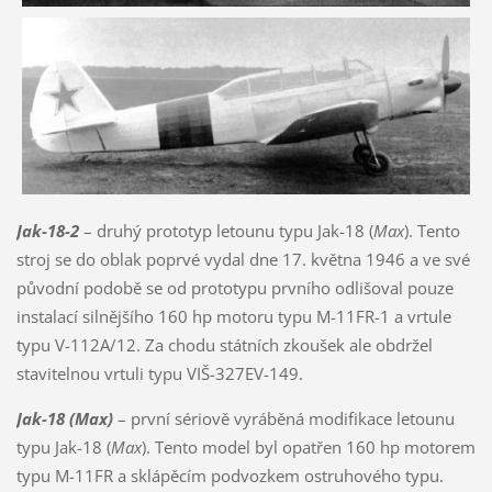
Jak-18-2
– druhý prototyp letounu typu Jak-18 (
Max
). Tento
stroj se do oblak poprvé vydal dne 17. května 1946 a ve své
původní podobě se od prototypu prvního odlišoval pouze
instalací silnějšího 160 hp motoru typu M-11FR-1 a vrtule
typu V-112A/12. Za chodu státních zkoušek ale obdržel
stavitelnou vrtuli typu VIŠ-327EV-149.
Jak-18 (Max)
– první sériově vyráběná modifikace letounu
typu Jak-18 (
Max
). Tento model byl opatřen 160 hp motorem
typu M-11FR a sklápěcím podvozkem ostruhového typu.