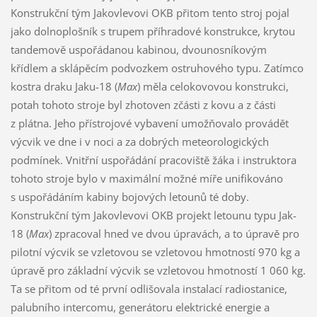
Konstrukční tým Jakovlevovi OKB přitom tento stroj pojal
jako dolnoplošník s trupem příhradové konstrukce, krytou
tandemově uspořádanou kabinou, dvounosníkovým
křídlem a sklápěcím podvozkem ostruhového typu. Zatímco
kostra draku Jaku-18 (
Max
) měla celokovovou konstrukci,
potah tohoto stroje byl zhotoven zčásti z kovu a z části
z plátna. Jeho přístrojové vybavení umožňovalo provádět
výcvik ve dne i v noci a za dobrých meteorologických
podmínek. Vnitřní uspořádání pracoviště žáka i instruktora
tohoto stroje bylo v maximální možné míře unifikováno
s uspořádáním kabiny bojových letounů té doby.
Konstrukční tým Jakovlevovi OKB projekt letounu typu Jak-
18 (
Max
) zpracoval hned ve dvou úpravách, a to úpravě pro
pilotní výcvik se vzletovou se vzletovou hmotností 970 kg a
úpravě pro základní výcvik se vzletovou hmotností 1 060 kg.
Ta se přitom od té první odlišovala instalací radiostanice,
palubního intercomu, generátoru elektrické energie a