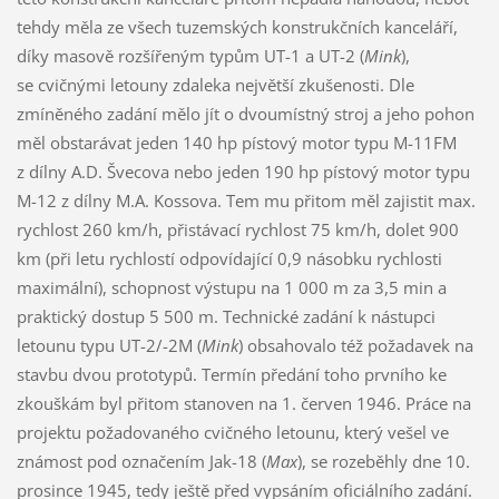
tehdy měla ze všech tuzemských konstrukčních kanceláří,
díky masově rozšířeným typům UT-1 a UT-2 (
Mink
),
se cvičnými letouny zdaleka největší zkušenosti. Dle
zmíněného zadání mělo jít o dvoumístný stroj a jeho pohon
měl obstarávat jeden 140 hp pístový motor typu M-11FM
z dílny A.D. Švecova nebo jeden 190 hp pístový motor typu
M-12 z dílny M.A. Kossova. Tem mu přitom měl zajistit max.
rychlost 260 km/h, přistávací rychlost 75 km/h, dolet 900
km (při letu rychlostí odpovídající 0,9 násobku rychlosti
maximální), schopnost výstupu na 1 000 m za 3,5 min a
praktický dostup 5 500 m. Technické zadání k nástupci
letounu typu UT-2/-2M (
Mink
) obsahovalo též požadavek na
stavbu dvou prototypů. Termín předání toho prvního ke
zkouškám byl přitom stanoven na 1. červen 1946. Práce na
projektu požadovaného cvičného letounu, který vešel ve
známost pod označením Jak-18 (
Max
), se rozeběhly dne 10.
prosince 1945, tedy ještě před vypsáním oficiálního zadání.