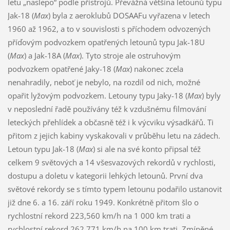
letu „naslepo“ podle přístrojů. Převážná většina letounů typu
Jak-18 (
Max
) byla z aeroklubů DOSAAFu vyřazena v letech
1960 až 1962, a to v souvislosti s příchodem odvozených
příďovým podvozkem opatřených letounů typu Jak-18U
(
Max
) a Jak-18A (
Max
). Tyto stroje ale ostruhovým
podvozkem opatřené Jaky-18 (
Max
) nakonec zcela
nenahradily, neboť je nebylo, na rozdíl od nich, možné
opařit lyžovým podvozkem. Letouny typu Jaky-18 (
Max
) byly
v neposlední řadě používány též k vzdušnému filmování
leteckých přehlídek a občasně též i k výcviku výsadkářů. Ti
přitom z jejich kabiny vyskakovali v průběhu letu na zádech.
Letoun typu Jak-18 (
Max
) si ale na své konto připsal též
celkem 9 světových a 14 všesvazových rekordů v rychlosti,
dostupu a doletu v kategorii lehkých letounů. První dva
světové rekordy se s tímto typem letounu podařilo ustanovit
již dne 6. a 16. září roku 1949. Konkrétně přitom šlo o
rychlostní rekord 223,560 km/h na 1 000 km trati a
rychlostní rekord 262,771 km/h na 100 km trati. Zmíněné