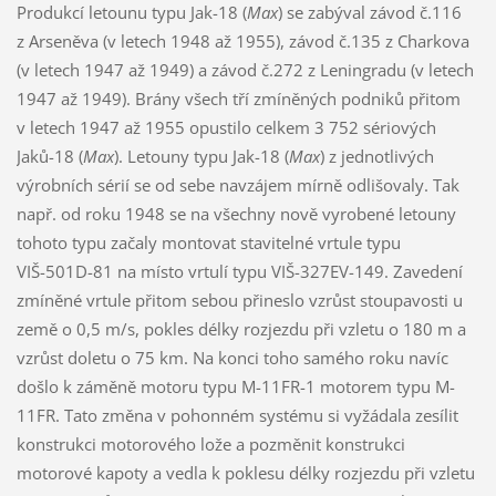
Produkcí letounu typu Jak-18 (
Max
) se zabýval závod č.116
z Arseněva (v letech 1948 až 1955), závod č.135 z Charkova
(v letech 1947 až 1949) a závod č.272 z Leningradu (v letech
1947 až 1949). Brány všech tří zmíněných podniků přitom
v letech 1947 až 1955 opustilo celkem 3 752 sériových
Jaků-18 (
Max
). Letouny typu Jak-18 (
Max
) z jednotlivých
výrobních sérií se od sebe navzájem mírně odlišovaly. Tak
např. od roku 1948 se na všechny nově vyrobené letouny
tohoto typu začaly montovat stavitelné vrtule typu
VIŠ-501D-81 na místo vrtulí typu VIŠ-327EV-149. Zavedení
zmíněné vrtule přitom sebou přineslo vzrůst stoupavosti u
země o 0,5 m/s, pokles délky rozjezdu při vzletu o 180 m a
vzrůst doletu o 75 km. Na konci toho samého roku navíc
došlo k záměně motoru typu M-11FR-1 motorem typu M-
11FR. Tato změna v pohonném systému si vyžádala zesílit
konstrukci motorového lože a pozměnit konstrukci
motorové kapoty a vedla k poklesu délky rozjezdu při vzletu