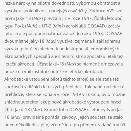
nízké nároky na pilotní dovednosti, výbornou obratnost a
vysokou spolehlivost, nanejvýš osvědčily. Zatímco VVS své
první Jaky-18 (
Max
) převzalo již v roce 1947, flotilu letounů
typu Po-2 (
Mule
) a UT-2 (
Mink
) aeroklubů DOSAAFu začaly
tyto stroje postupně nahrazovat až do roku 1953. DOSAAF
dvoumístné Jaky-18 (
Max
) využíval zejména k základnímu
výcviku pilotů. Vzhledem k nedostupnosti jednomístných
akrobatických speciálů ale s těmito stroji zpočátku létali též
letečtí akrobati. Účast Jaků-18 (
Max
) se nicméně omezovala
pouze na vnitrostátní soutěže v letecké akrobacii.
Akrobatická vstoupení pilotů těchto strojů se ale stala též
součástí tradičních leteckých přehlídek. Tak např. na letecké
přehlídce, která se konala v roce 1949 v Tušinu, bylo možné
shlédnout efektní skupinové akrobatické vystoupení hned
20-ti Jaků-18 (
Max
). Kromě toho DOSAAF s letouny typu Jak-
18 (
Max
) pravidelně pořádal závody. Jejich součástí se stalo
hned několik disciplín, včetně letu po předem zadané trati či