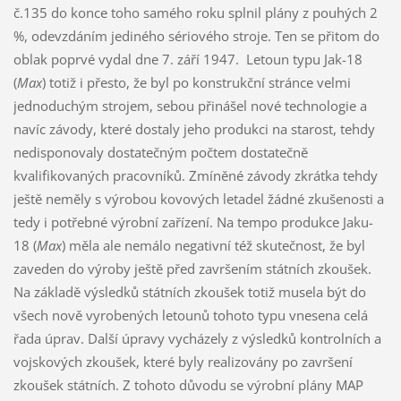
č.135 do konce toho samého roku splnil plány z pouhých 2
%, odevzdáním jediného sériového stroje. Ten se přitom do
oblak poprvé vydal dne 7. září 1947. Letoun typu Jak-18
(
Max
) totiž i přesto, že byl po konstrukční stránce velmi
jednoduchým strojem, sebou přinášel nové technologie a
navíc závody, které dostaly jeho produkci na starost, tehdy
nedisponovaly dostatečným počtem dostatečně
kvalifikovaných pracovníků. Zmíněné závody zkrátka tehdy
ještě neměly s výrobou kovových letadel žádné zkušenosti a
tedy i potřebné výrobní zařízení. Na tempo produkce Jaku-
18 (
Max
) měla ale nemálo negativní též skutečnost, že byl
zaveden do výroby ještě před završením státních zkoušek.
Na základě výsledků státních zkoušek totiž musela být do
všech nově vyrobených letounů tohoto typu vnesena celá
řada úprav. Další úpravy vycházely z výsledků kontrolních a
vojskových zkoušek, které byly realizovány po završení
zkoušek státních. Z tohoto důvodu se výrobní plány MAP