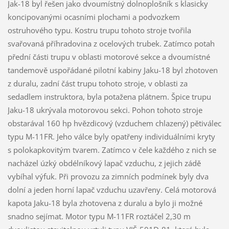
Jak-18 byl řešen jako dvoumístný dolnoplošník s klasicky
koncipovanými ocasními plochami a podvozkem
ostruhového typu. Kostru trupu tohoto stroje tvořila
svařovaná příhradovina z ocelových trubek. Zatímco potah
přední části trupu v oblasti motorové sekce a dvoumístné
tandemově uspořádané pilotní kabiny Jaku-18 byl zhotoven
z duralu, zadní část trupu tohoto stroje, v oblasti za
sedadlem instruktora, byla potažena plátnem. Špice trupu
Jaku-18 ukrývala motorovou sekci. Pohon tohoto stroje
obstarával 160 hp hvězdicový (vzduchem chlazený) pětiválec
typu M-11FR. Jeho válce byly opatřeny individuálními kryty
s polokapkovitým tvarem. Zatímco v čele každého z nich se
nacházel úzký obdélníkový lapač vzduchu, z jejich zádě
vybíhal výfuk. Při provozu za zimních podmínek byly dva
dolní a jeden horní lapač vzduchu uzavřeny. Celá motorová
kapota Jaku-18 byla zhotovena z duralu a bylo ji možné
snadno sejímat. Motor typu M-11FR roztáčel 2,30 m