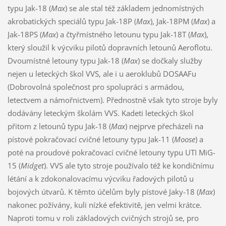
typu Jak-18 (
Max
) se ale stal též základem jednomístných
akrobatických speciálů typu Jak-18P (
Max
), Jak-18PM (
Max
) a
Jak-18PS (
Max
) a čtyřmístného letounu typu Jak-18T (
Max
),
který sloužil k výcviku pilotů dopravních letounů Aeroflotu.
Dvoumístné letouny typu Jak-18 (
Max
) se dočkaly služby
nejen u leteckých škol VVS, ale i u aeroklubů DOSAAFu
(Dobrovolná společnost pro spolupráci s armádou,
letectvem a námořnictvem). Přednostně však tyto stroje byly
dodávány leteckým školám VVS. Kadeti leteckých škol
přitom z letounů typu Jak-18 (
Max
) nejprve přecházeli na
pístové pokračovací cvičné letouny typu Jak-11 (
Moose
) a
poté na proudové pokračovací cvičné letouny typu UTI MiG-
15 (
Midget
). VVS ale tyto stroje používalo též ke kondičnímu
létání a k zdokonalovacímu výcviku řadových pilotů u
bojových útvarů. K těmto účelům byly pístové Jaky-18 (
Max
)
nakonec požívány, kuli nízké efektivitě, jen velmi krátce.
Naproti tomu v roli základových cvičných strojů se, pro