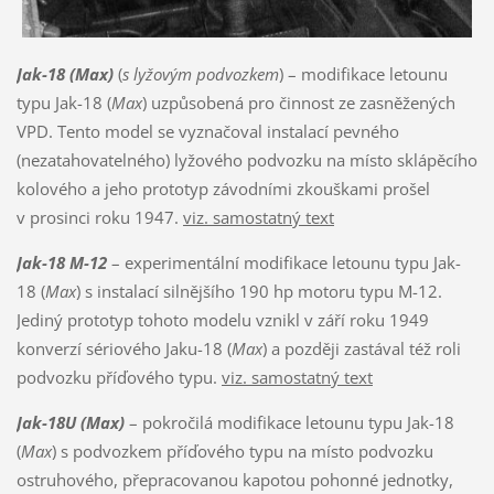
Jak-18 (Max)
(
s lyžovým podvozkem
) – modifikace letounu
typu Jak-18 (
Max
) uzpůsobená pro činnost ze zasněžených
VPD. Tento model se vyznačoval instalací pevného
(nezatahovatelného) lyžového podvozku na místo sklápěcího
kolového a jeho prototyp závodními zkouškami prošel
v prosinci roku 1947.
viz. samostatný text
Jak-18 M-12
– experimentální modifikace letounu typu Jak-
18 (
Max
) s instalací silnějšího 190 hp motoru typu M-12.
Jediný prototyp tohoto modelu vznikl v září roku 1949
konverzí sériového Jaku-18 (
Max
) a později zastával též roli
podvozku příďového typu.
viz. samostatný text
Jak-18U
(Max)
– pokročilá modifikace letounu typu Jak-18
(
Max
) s podvozkem příďového typu na místo podvozku
ostruhového, přepracovanou kapotou pohonné jednotky,