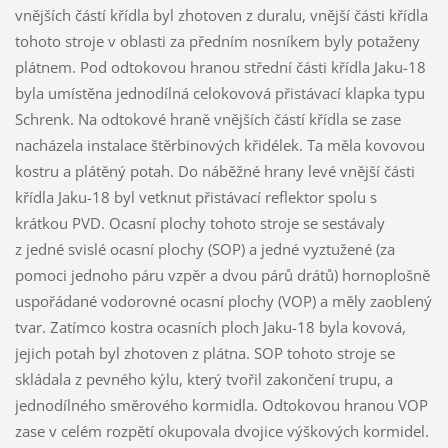
vnějších částí křídla byl zhotoven z duralu, vnější části křídla
tohoto stroje v oblasti za předním nosníkem byly potaženy
plátnem. Pod odtokovou hranou střední části křídla Jaku-18
byla umístěna jednodílná celokovová přistávací klapka typu
Schrenk. Na odtokové hraně vnějších částí křídla se zase
nacházela instalace štěrbinových křidélek. Ta měla kovovou
kostru a plátěný potah. Do náběžné hrany levé vnější části
křídla Jaku-18 byl vetknut přistávací reflektor spolu s
krátkou PVD. Ocasní plochy tohoto stroje se sestávaly
z jedné svislé ocasní plochy (SOP) a jedné vyztužené (za
pomoci jednoho páru vzpěr a dvou párů drátů) hornoplošně
uspořádané vodorovné ocasní plochy (VOP) a měly zaoblený
tvar. Zatímco kostra ocasních ploch Jaku-18 byla kovová,
jejich potah byl zhotoven z plátna. SOP tohoto stroje se
skládala z pevného kýlu, který tvořil zakončení trupu, a
jednodílného směrového kormidla. Odtokovou hranou VOP
zase v celém rozpětí okupovala dvojice výškových kormidel.