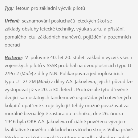
Typ
:
letoun pro základní výcvik pilotů
Určení
:
seznamování posluchačů leteckých škol se
základy obsluhy letecké techniky, výuka startu a přistání,
pomalého letu, základních manévrů, pojíždění a pozemních
operací
Historie
:
V polovině 40. let 20. století základní výcvik všech
vojenských pilotů v SSSR probíhal na dvouplošnících typu U-
2/Po-2 (
Mule
) z dílny N.N. Polikarpova a jednoplošnících
typu UT-2/-2M (
Mink
) z dílny A.S. Jakovleva, jejichž původ lze
vystopovat již ve 20. a 30. letech. Protože ale tyto dřevěné
dvojicí samostatných tandemově uspořádaných otevřených
kokpitů opatřené stroje bylo již tehdy možné považovat za
morálně beznadějně zastaralou techniku, dne 26. února
1946 byla OKB A.S. Jakovleva oficiálně pověřena vývojem
kvalitativně nového základného cvičného stroje. Volba právě
této konstrukční kanceláře přitom nepadla náhodou, neboť