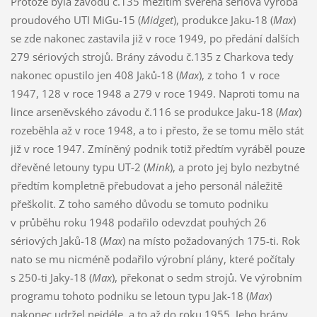
Protože byla závodu č.135 mezitím svěřena sériová výroba
proudového UTI MiGu-15 (
Midget
), produkce Jaku-18 (
Max
)
se zde nakonec zastavila již v roce 1949, po předání dalších
279 sériových strojů. Brány závodu č.135 z Charkova tedy
nakonec opustilo jen 408 Jaků-18 (
Max
), z toho 1 v roce
1947, 128 v roce 1948 a 279 v roce 1949. Naproti tomu na
lince arseněvského závodu č.116 se produkce Jaku-18 (
Max
)
rozeběhla až v roce 1948, a to i přesto, že se tomu mělo stát
již v roce 1947. Zmíněný podnik totiž předtím vyráběl pouze
dřevěné letouny typu UT-2 (
Mink
), a proto jej bylo nezbytné
předtím kompletně přebudovat a jeho personál náležitě
přeškolit. Z toho samého důvodu se tomuto podniku
v průběhu roku 1948 podařilo odevzdat pouhých 26
sériových Jaků-18 (
Max
) na místo požadovaných 175-ti. Rok
nato se mu nicméně podařilo výrobní plány, které počítaly
s 250-ti Jaky-18 (
Max
), překonat o sedm strojů. Ve výrobním
programu tohoto podniku se letoun typu Jak-18 (
Max
)
nakonec udržel nejdéle, a to až do roku 1955. Jeho brány