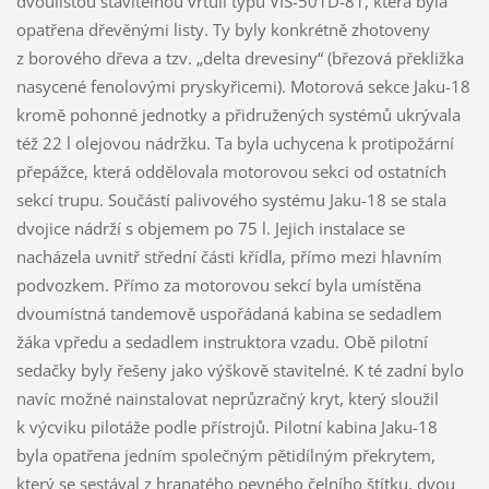
dvoulistou stavitelnou vrtuli typu VIŠ-501D-81, která byla
opatřena dřevěnými listy. Ty byly konkrétně zhotoveny
z borového dřeva a tzv. „delta drevesiny“ (březová překližka
nasycené fenolovými pryskyřicemi). Motorová sekce Jaku-18
kromě pohonné jednotky a přidružených systémů ukrývala
též 22 l olejovou nádržku. Ta byla uchycena k protipožární
přepážce, která oddělovala motorovou sekci od ostatních
sekcí trupu. Součástí palivového systému Jaku-18 se stala
dvojice nádrží s objemem po 75 l. Jejich instalace se
nacházela uvnitř střední části křídla, přímo mezi hlavním
podvozkem. Přímo za motorovou sekcí byla umístěna
dvoumístná tandemově uspořádaná kabina se sedadlem
žáka vpředu a sedadlem instruktora vzadu. Obě pilotní
sedačky byly řešeny jako výškově stavitelné. K té zadní bylo
navíc možné nainstalovat neprůzračný kryt, který sloužil
k výcviku pilotáže podle přístrojů. Pilotní kabina Jaku-18
byla opatřena jedním společným pětidílným překrytem,
který se sestával z hranatého pevného čelního štítku, dvou