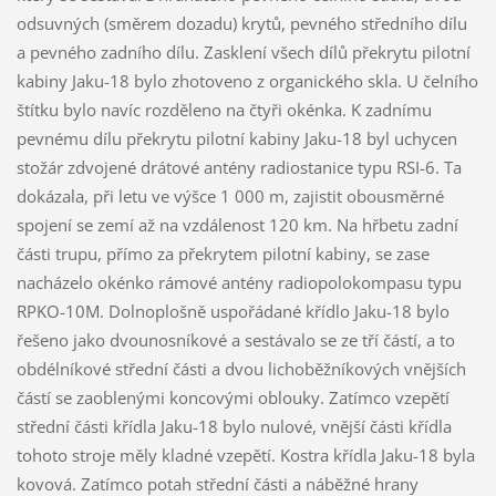
odsuvných (směrem dozadu) krytů, pevného středního dílu
a pevného zadního dílu. Zasklení všech dílů překrytu pilotní
kabiny Jaku-18 bylo zhotoveno z organického skla. U čelního
štítku bylo navíc rozděleno na čtyři okénka. K zadnímu
pevnému dílu překrytu pilotní kabiny Jaku-18 byl uchycen
stožár zdvojené drátové antény radiostanice typu RSI-6. Ta
dokázala, při letu ve výšce 1 000 m, zajistit obousměrné
spojení se zemí až na vzdálenost 120 km. Na hřbetu zadní
části trupu, přímo za překrytem pilotní kabiny, se zase
nacházelo okénko rámové antény radiopolokompasu typu
RPKO-10M. Dolnoplošně uspořádané křídlo Jaku-18 bylo
řešeno jako dvounosníkové a sestávalo se ze tří částí, a to
obdélníkové střední části a dvou lichoběžníkových vnějších
částí se zaoblenými koncovými oblouky. Zatímco vzepětí
střední části křídla Jaku-18 bylo nulové, vnější části křídla
tohoto stroje měly kladné vzepětí. Kostra křídla Jaku-18 byla
kovová. Zatímco potah střední části a náběžné hrany