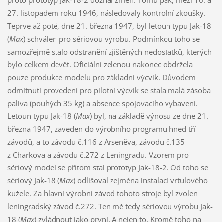
proto prototyp Jak-18-2 doznal změn. Tomu pak, mezi 16. a
27. listopadem roku 1946, následovaly kontrolní zkoušky.
Teprve až poté, dne 21. března 1947, byl letoun typu Jak-18
(
Max
) schválen pro sériovou výrobu. Podmínkou toho se
samozřejmě stalo odstranění zjištěných nedostatků, kterých
bylo celkem devět. Oficiální zelenou nakonec obdržela
pouze produkce modelu pro základní výcvik. Důvodem
odmítnutí provedení pro pilotní výcvik se stala malá zásoba
paliva (pouhých 35 kg) a absence spojovacího vybavení.
Letoun typu Jak-18 (
Max
) byl, na základě výnosu ze dne 21.
března 1947, zaveden do výrobního programu hned tří
závodů, a to závodu č.116 z Arseněva, závodu č.135
z Charkova a závodu č.272 z Leningradu. Vzorem pro
sériový model se přitom stal prototyp Jak-18-2. Od toho se
sériový Jak-18 (
Max
) odlišoval zejména instalací vrtulového
kužele. Za hlavní výrobní závod tohoto stroje byl zvolen
leningradský závod č.272. Ten mě tedy sériovou výrobu Jak-
18 (
Max
) zvládnout jako první. A nejen to. Kromě toho na