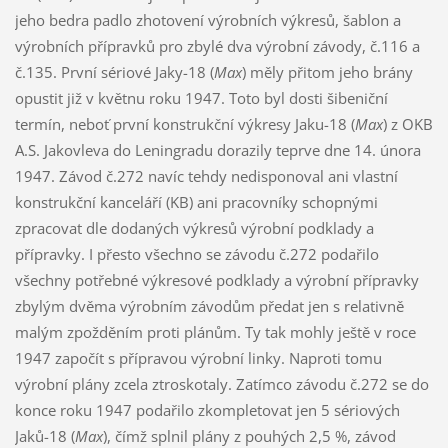
jeho bedra padlo zhotovení výrobních výkresů, šablon a
výrobních přípravků pro zbylé dva výrobní závody, č.116 a
č.135. První sériové Jaky-18 (
Max
) měly přitom jeho brány
opustit již v květnu roku 1947. Toto byl dosti šibeniční
termín, neboť první konstrukční výkresy Jaku-18 (
Max
) z OKB
A.S. Jakovleva do Leningradu dorazily teprve dne 14. února
1947. Závod č.272 navíc tehdy nedisponoval ani vlastní
konstrukční kanceláří (KB) ani pracovníky schopnými
zpracovat dle dodaných výkresů výrobní podklady a
přípravky. I přesto všechno se závodu č.272 podařilo
všechny potřebné výkresové podklady a výrobní přípravky
zbylým dvěma výrobním závodům předat jen s relativně
malým zpožděním proti plánům. Ty tak mohly ještě v roce
1947 započít s přípravou výrobní linky. Naproti tomu
výrobní plány zcela ztroskotaly. Zatímco závodu č.272 se do
konce roku 1947 podařilo zkompletovat jen 5 sériových
Jaků-18 (
Max
), čímž splnil plány z pouhých 2,5 %, závod