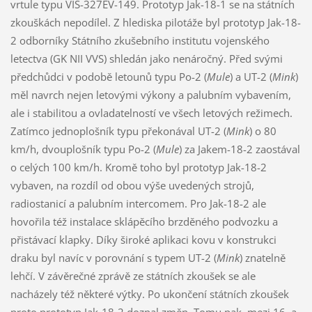
vrtule typu VIŠ-327EV-149. Prototyp Jak-18-1 se na státních
zkouškách nepodílel. Z hlediska pilotáže byl prototyp Jak-18-
2 odborníky Státního zkušebního institutu vojenského
letectva (GK NII VVS) shledán jako nenáročný. Před svými
předchůdci v podobě letounů typu Po-2 (
Mule
) a UT-2 (
Mink
)
měl navrch nejen letovými výkony a palubním vybavením,
ale i stabilitou a ovladatelností ve všech letových režimech.
Zatímco jednoplošník typu překonával UT-2 (
Mink
) o 80
km/h, dvouplošník typu Po-2 (
Mule
) za Jakem-18-2 zaostával
o celých 100 km/h. Kromě toho byl prototyp Jak-18-2
vybaven, na rozdíl od obou výše uvedených strojů,
radiostanicí a palubním intercomem. Pro Jak-18-2 ale
hovořila též instalace sklápěcího brzděného podvozku a
přistávací klapky. Díky široké aplikaci kovu v konstrukci
draku byl navíc v porovnání s typem UT-2 (
Mink
) znatelně
lehčí. V závěrečné zprávě ze státních zkoušek se ale
nacházely též některé výtky. Po ukončení státních zkoušek