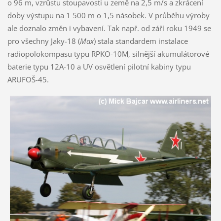
o 96 m, vzrůstu stoupavosti u země na 2,5 m/s a zkrácení
doby výstupu na 1 500 m o 1,5 násobek. V průběhu výroby
ale doznalo změn i vybavení. Tak např. od září roku 1949 se
pro všechny Jaky-18 (
Max
) stala standardem instalace
radiopolokompasu typu RPKO-10M, silnější akumulátorové
baterie typu 12A-10 a UV osvětlení pilotní kabiny typu
ARUFOŠ-45.