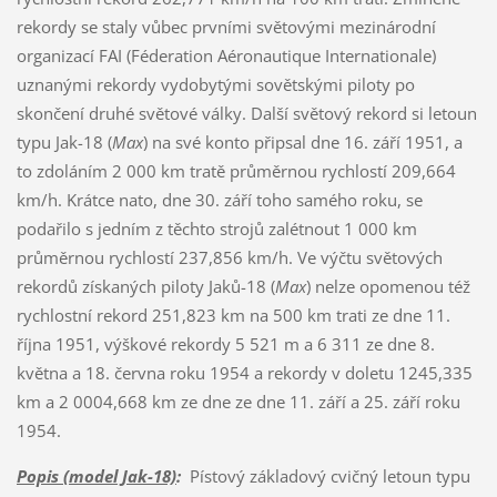
rekordy se staly vůbec prvními světovými mezinárodní
organizací FAI (Féderation Aéronautique Internationale)
uznanými rekordy vydobytými sovětskými piloty po
skončení druhé světové války. Další světový rekord si letoun
typu Jak-18 (
Max
) na své konto připsal dne 16. září 1951, a
to zdoláním 2 000 km tratě průměrnou rychlostí 209,664
km/h. Krátce nato, dne 30. září toho samého roku, se
podařilo s jedním z těchto strojů zalétnout 1 000 km
průměrnou rychlostí 237,856 km/h. Ve výčtu světových
rekordů získaných piloty Jaků-18 (
Max
) nelze opomenou též
rychlostní rekord 251,823 km na 500 km trati ze dne 11.
října 1951, výškové rekordy 5 521 m a 6 311 ze dne 8.
května a 18. června roku 1954 a rekordy v doletu 1245,335
km a 2 0004,668 km ze dne ze dne 11. září a 25. září roku
1954.
Popis (model Jak-18)
:
Pístový základový cvičný letoun typu