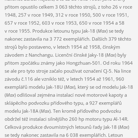
přitom opustilo celkem 3 063 těchto strojů, z toho 26 v roce
1948, 257 v roce 1949, 312 v roce 1950, 500 v roce 1951,
657 v roce 1952, 603 v roce 1953, 650 v roce 1954 a 58
v roce 1955. Produkce letounu typu Jak-18 (
Max
) se tedy
nakonec zastavila na 3 772 exemplářích. Dalších 379 těchto
strojů bylo postaveno, v letech 1954 až 1958, čínským
závodem z Nanchangu. Licenční čínské Jaky-18 (
Max
) byly
přitom zpočátku známy jako Hongzhuan-501. Od roku 1964
se ale pro tyto stroje začalo používat označení CJ-5. Na lince
závodu č.116 ale vzniklo též, v letech 1954 až 1961, 960
exemplářů modelu Jak-18U (
Max
), který se od modelu Jak-18
(
Max
) odlišoval zejména instalací nové motorové kapoty a
sklápěcího podvozku příďového typu, a 927 exemplářů
modelu Jak-18A (
Max
). Ten kromě příďového podvozku
obdržel též instalaci silnějšího 260 hp motoru typu Al-14R.
Celková produkce dvoumístných letounů řady Jak-18 (
Max
)
se tedy nakonec zastavila na 6 038 exemplářích. Letoun