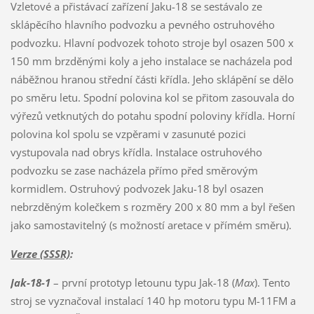
Vzletové a přistávací zařízení Jaku-18 se sestávalo ze
sklápěcího hlavního podvozku a pevného ostruhového
podvozku. Hlavní podvozek tohoto stroje byl osazen 500 x
150 mm brzděnými koly a jeho instalace se nacházela pod
náběžnou hranou střední části křídla. Jeho sklápění se dělo
po směru letu. Spodní polovina kol se přitom zasouvala do
výřezů vetknutých do potahu spodní poloviny křídla. Horní
polovina kol spolu se vzpěrami v zasunuté pozici
vystupovala nad obrys křídla. Instalace ostruhového
podvozku se zase nacházela přímo před směrovým
kormidlem. Ostruhový podvozek Jaku-18 byl osazen
nebrzděným kolečkem s rozměry 200 x 80 mm a byl řešen
jako samostavitelný (s možností aretace v přímém směru).
Verze (SSSR)
:
Jak-18-1
– první prototyp letounu typu Jak-18 (
Max
). Tento
stroj se vyznačoval instalací 140 hp motoru typu M-11FM a