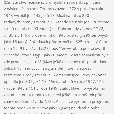
(Ministerstvo leteckého průmyslu) nepodařilo splnit ani
v následujícím roce. Zatímco závod č.272 v průběhu roku
1948 vyrobil jen 145 Jaků-18 (
Max
) na místo 250-ti
zadaných, brány závodu č.135 tehdy opustilo jen 128 těchto
strojů na místo 200 zadaných. Dohromady závody č.272,
č.135 a č.116 v průběhu roku 1948 postavily 299 sériových
Jaků-18 (
Max
). Požadavek přitom zněl na 625 strojů. V únoru
roku 1949 byl závod č.272 pověřen výrobou pokračovacího
cvičného letounu typu Jak-11 (
Moose
). V této souvislosti byla
zde produkce Jaku-18 (
Max
) ještě ten samý rok, po předání
dalších 151 sériových strojů, s definitivní platností
zastavena. Brány závodu č.272 z Leningradu tedy nakonec
opustilo jen 301 Jaků-18 (
Max
), z toho 5 v roce 1947, 145
v roce 1948 a 151 v roce 1949. Statut hlavního výrobního
závodu letounu tohoto stroje byl ještě ten samý rok přidělen
charkovskému závodu č.135. Ale ani ve výrobním programu
tohoto podniku se cvičný Jak-18 (
Max
) neudržel dlouho.