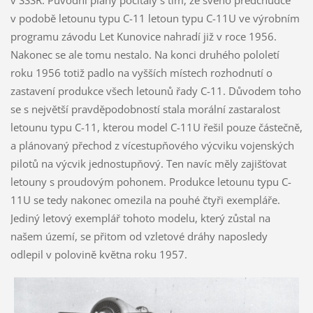
v SSSR. Původní plány počítaly s tím, že svého předchůdce
v podobě letounu typu C-11 letoun typu C-11U ve výrobním
programu závodu Let Kunovice nahradí již v roce 1956.
Nakonec se ale tomu nestalo. Na konci druhého pololetí
roku 1956 totiž padlo na vyšších místech rozhodnutí o
zastavení produkce všech letounů řady C-11. Důvodem toho
se s největší pravděpodobností stala morální zastaralost
letounu typu C-11, kterou model C-11U řešil pouze částečně,
a plánovaný přechod z vícestupňového výcviku vojenských
pilotů na výcvik jednostupňový. Ten navíc měly zajišťovat
letouny s proudovým pohonem. Produkce letounu typu C-
11U se tedy nakonec omezila na pouhé čtyři exempláře.
Jediný letový exemplář tohoto modelu, který zůstal na
našem území, se přitom od vzletové dráhy naposledy
odlepil v polovině května roku 1957.