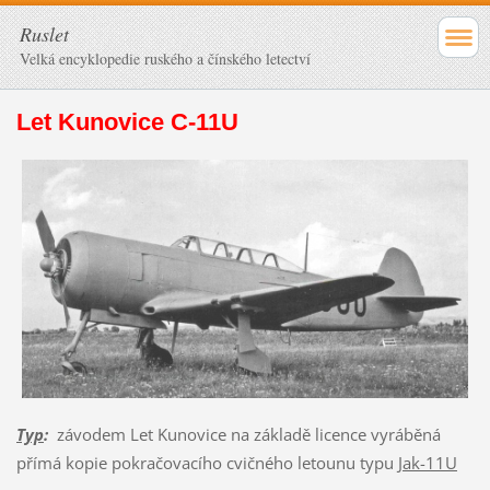
Ruslet
Velká encyklopedie ruského a čínského letectví
Let Kunovice C-11U
Typ
:
závodem Let Kunovice na základě licence vyráběná
přímá kopie pokračovacího cvičného letounu typu
Jak-11U