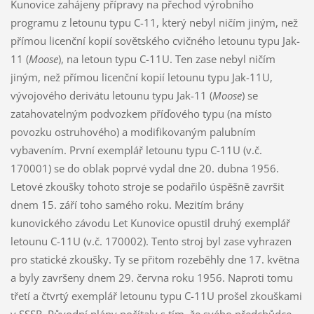
Kunovice zahájeny přípravy na přechod výrobního
programu z letounu typu C-11, který nebyl ničím jiným, než
přímou licenční kopií sovětského cvičného letounu typu Jak-
11 (
Moose
), na letoun typu C-11U. Ten zase nebyl ničím
jiným, než přímou licenční kopií letounu typu Jak-11U,
vývojového derivátu letounu typu Jak-11 (
Moose
) se
zatahovatelným podvozkem příďového typu (na místo
povozku ostruhového) a modifikovaným palubním
vybavením. První exemplář letounu typu C-11U (v.č.
170001) se do oblak poprvé vydal dne 20. dubna 1956.
Letové zkoušky tohoto stroje se podařilo úspěšně završit
dnem 15. září toho samého roku. Mezitím brány
kunovického závodu Let Kunovice opustil druhý exemplář
letounu C-11U (v.č. 170002). Tento stroj byl zase vyhrazen
pro statické zkoušky. Ty se přitom rozeběhly dne 17. května
a byly završeny dnem 29. června roku 1956. Naproti tomu
třetí a čtvrtý exemplář letounu typu C-11U prošel zkouškami