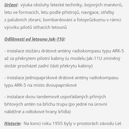
Určení
:
výuka obsluhy letecké techniky, bojových manévrů,
letu ve formacích, letu podle přístrojů, navigace, střelby
z palubních zbraní, bombardování a fotoprůzkumu v rámci
výcviku pilotů stíhacích letounů
Odlišnosti od letounu Jak-11U
:
- instalace stožáru drátové antény radiokompasu typu ARK-5
až za překrytem pilotní kabiny (u modelu Jak-11U zmíněný
stožár procházel zadní částí překrytu kabiny)
- instalace jednopaprskové drátové antény radiokompasu
typu ARK-5 na místo dvoupaprskové
- instalace dvou tandemově uspořádaných přímých
břitových antén na břichu trupu (po jedné na úrovni
náběžné a odtokové hrany křídla)
Historie
:
Na konci roku 1955 byly v prostorách závodu Let