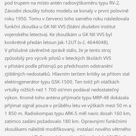
pod trupem na místo antén radiovýškoměru typu RV-2.
Závodní zkoušky tohoto modelu se konaly v první polovině
roku 1950. Tomu v červenci toho samého roku následovala
funkční zkouška u GK NII VVS (Státní zkušební institut
vojenského letectva). Ke zkouškám u GK NII VVS byl
konkrétně předán letoun Jak-12UT (v.č. 4644048).
V příslušné závěrečné zprávě stálo, že je tento stroj
způsobilý pro výcvik pilotů v leteckých školách VVS
v přistání podle přístrojů po předchozím odstranění
zjištěných nedostatků. Hlavním terčem kritiky se přitom stal
elektrogenerátor typu GSK-1500. Ten totiž při otáčkách
vrtulky nižších než 1 700 ot/min podával nedostatečný
výkon. Kromě toho anténa přijímače typu MRP-48 dokázala
přijímat signál pouze v průběhu letu ve výškách mezi 50 m a
1 850 m. Radiokompas typu ARK-5 měl navíc dosah 160 km,
zatímco zadání požadovalo 180 km. Opravnými funkčními
zkouškami náležitě modifikovaný, instalací nového větrného