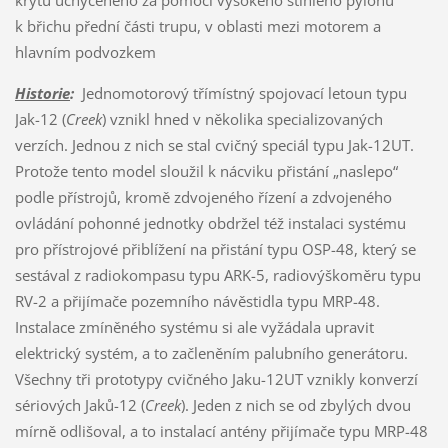
krytu uchyceného za pomoci vysokého štíhlého pylonu
k břichu přední části trupu, v oblasti mezi motorem a
hlavním podvozkem
Historie
:
Jednomotorový třímístný spojovací letoun typu
Jak-12 (
Creek
) vznikl hned v několika specializovaných
verzích. Jednou z nich se stal cvičný speciál typu Jak-12UT.
Protože tento model sloužil k nácviku přistání „naslepo“
podle přístrojů, kromě zdvojeného řízení a zdvojeného
ovládání pohonné jednotky obdržel též instalaci systému
pro přístrojové přiblížení na přistání typu OSP-48, který se
sestával z radiokompasu typu ARK-5, radiovýškoměru typu
RV-2 a přijímače pozemního návěstidla typu MRP-48.
Instalace zmíněného systému si ale vyžádala upravit
elektrický systém, a to začleněním palubního generátoru.
Všechny tři prototypy cvičného Jaku-12UT vznikly konverzí
sériových Jaků-12 (
Creek
). Jeden z nich se od zbylých dvou
mírně odlišoval, a to instalací antény přijímače typu MRP-48