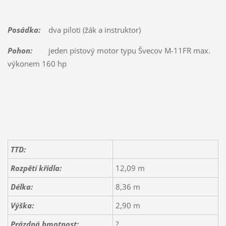
Posádka:
dva piloti (žák a instruktor)
Pohon:
jeden pístový motor typu Švecov M-11FR max.
výkonem 160 hp
TTD:
Rozpětí křídla:
12,09 m
Délka:
8,36 m
Výška:
2,90 m
Prázdná hmotnost:
?