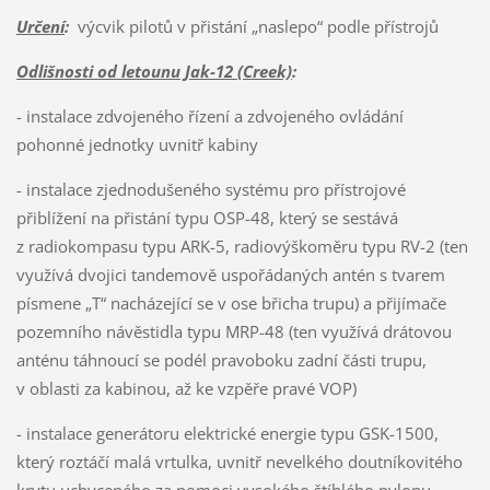
Určení
:
výcvik pilotů v přistání „naslepo“ podle přístrojů
Odlišnosti od letounu Jak-12 (Creek)
:
- instalace zdvojeného řízení a zdvojeného ovládání
pohonné jednotky uvnitř kabiny
- instalace zjednodušeného systému pro přístrojové
přiblížení na přistání typu OSP-48, který se sestává
z radiokompasu typu ARK-5, radiovýškoměru typu RV-2 (ten
využívá dvojici tandemově uspořádaných antén s tvarem
písmene „T“ nacházející se v ose břicha trupu) a přijímače
pozemního návěstidla typu MRP-48 (ten využívá drátovou
anténu táhnoucí se podél pravoboku zadní části trupu,
v oblasti za kabinou, až ke vzpěře pravé VOP)
- instalace generátoru elektrické energie typu GSK-1500,
který roztáčí malá vrtulka, uvnitř nevelkého doutníkovitého