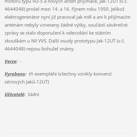
motoru typu VD-5 a nových antén přijímače, Jak-12UT (v.č.
4644048) prošel mezi 14. a 16. říjnem roku 1950. Jelikož
elektrogenerátor nyní již pracoval jak měl a ani k přijímacím
anténám nebyly vzneseny žádné výtky, součástí závěrečné
zprávy se stalo doporučení k odevzdání ke státním
zkouškám u NII VVS. Další osudy prototypu Jak-12UT (v.č.
4644048) nejsou bohužel známy.
Verze
:
-
Vyrobeno
:
tři exempláře (všechny vznikly konverzí
sériových Jaků-12UT)
Uživatelé
:
žádní