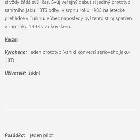
si vždy žádá svůj čas. Svůj veřejný debut si jediný prototyp
sanitního Jaku-18TS odbyl v srpnu roku 1983 na letecké
přehlídce v Tušinu. Vůbec naposledy byl tento stroj spatřen
v září roku 1993 v Žukovském.
Verze
:
-
Vyrobeno
:
jeden prototyp (vznikl konverzí sériového Jaku-
18T)
Uživatelé
:
žádní
Posádka:
jeden pilot