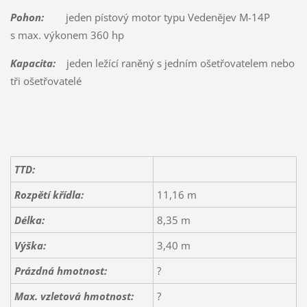
Pohon:
jeden pístový motor typu Vedenějev M-14P
s max. výkonem 360 hp
Kapacita:
jeden ležící raněný s jedním ošetřovatelem nebo
tři ošetřovatelé
TTD:
Rozpětí křídla:
11,16 m
Délka:
8,35 m
Výška:
3,40 m
Prázdná hmotnost:
?
Max. vzletová hmotnost:
?