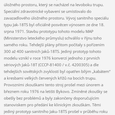
úložného prostoru, který se nacházel na levoboku trupu.
Speciální zdravotnické vybavení se umísťovalo do
zavazadlového úložného prostoru. Vývoj sanitního speciálu
typu Jak-18TS byl oficiálně posvěcen výnosem ze dne 18.
srpna 1971. Stavbu prototypu tohoto modelu MAP
(Ministerstvo leteckého průmyslu) schválilo v říjnu toho
samého roku. Tehdejší plány přitom počítaly s pořízením
300 až 400 sanitních Jaků-18TS. Jediný prototyp tohoto
modelu vznikl v roce 1976 konverzí jednoho z prvních
sériových Jaků-18T (CCCP-81400 / v.č. 4200305) a dle
tehdejších sovětských zvyklostí byl opatřen bílým „kabátem“
a kresbami velkých červených křížů na bocích trupu.
Provozními zkouškami tento stroj prošel mezi únorem a
březnem roku 1976 na letišti Bykovo. Zmíněné zkoušky se
obešly bez problémů a byly zakončeny doporučujícím
stanoviskem pro předání ke klinickým zkouškám. Těmi
jediný prototyp sanitního Jaku-18TS prošel v průběhu roku