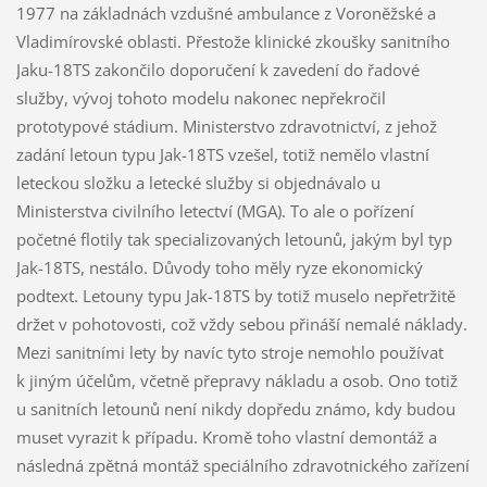
1977 na základnách vzdušné ambulance z Voroněžské a
Vladimírovské oblasti. Přestože klinické zkoušky sanitního
Jaku-18TS zakončilo doporučení k zavedení do řadové
služby, vývoj tohoto modelu nakonec nepřekročil
prototypové stádium. Ministerstvo zdravotnictví, z jehož
zadání letoun typu Jak-18TS vzešel, totiž nemělo vlastní
leteckou složku a letecké služby si objednávalo u
Ministerstva civilního letectví (MGA). To ale o pořízení
početné flotily tak specializovaných letounů, jakým byl typ
Jak-18TS, nestálo. Důvody toho měly ryze ekonomický
podtext. Letouny typu Jak-18TS by totiž muselo nepřetržitě
držet v pohotovosti, což vždy sebou přináší nemalé náklady.
Mezi sanitními lety by navíc tyto stroje nemohlo používat
k jiným účelům, včetně přepravy nákladu a osob. Ono totiž
u sanitních letounů není nikdy dopředu známo, kdy budou
muset vyrazit k případu. Kromě toho vlastní demontáž a
následná zpětná montáž speciálního zdravotnického zařízení