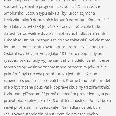
součástí výrobního programu závodu č.475 (SmAZ) ze
Smolenska. Letoun typu Jak-18T byl určen zejména
k výcviku pilotů dopravních letounů Aeroflotu. Konstrukční
tým Jakovlevovi OKB jej však zpracoval též v celé řadě
dalších verzí, včetně dopravní, nákladní, hlídkové a sanitní.
Díky absolutnímu nezájmu ze strany zákazníků byl ale tento
letoun nakonec certifikován pouze pro roli cvičného stroje.
Ostatní navrhované verze Jaku-18T proto neopustily ani
rýsovací prkno, tedy vyjma sanitního modelu. Sanitní verze
tohoto stroje vešla ve známost pod označením Jak-18TS a
primárně byla určena pro přepravu jednoho ležícího
raněného s jedním ošetřovatelem. Kromě toho tento model
mělo být možné používat k dopravě skupiny tří zdravotníků
k akutním případům. V prvně uvedeném provedení byla po
pravoboku kabiny Jaku-18TS umístěna nosítka. Po levoboku
seděl pilot a za ním ošetřovatel. Nakládka nosítek byla
realizována standardním vstupem do zavazadlového