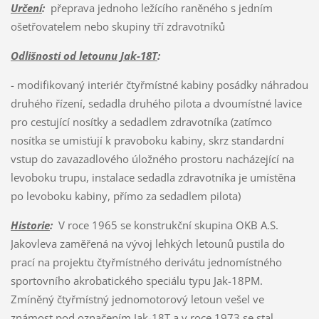
Určení
:
přeprava jednoho ležícího raněného s jedním
ošetřovatelem nebo skupiny tří zdravotníků
Odlišnosti od letounu Jak-18T
:
- modifikovaný interiér čtyřmístné kabiny posádky náhradou
druhého řízení, sedadla druhého pilota a dvoumístné lavice
pro cestující nosítky a sedadlem zdravotníka (zatímco
nosítka se umisťují k pravoboku kabiny, skrz standardní
vstup do zavazadlového úložného prostoru nacházející na
levoboku trupu, instalace sedadla zdravotníka je umístěna
po levoboku kabiny, přímo za sedadlem pilota)
Historie
:
V roce 1965 se konstrukční skupina OKB A.S.
Jakovleva zaměřená na vývoj lehkých letounů pustila do
prací na projektu čtyřmístného derivátu jednomístného
sportovního akrobatického speciálu typu Jak-18PM.
Zmíněný čtyřmístný jednomotorový letoun vešel ve
známost pod označením Jak-18T a v roce 1973 se stal