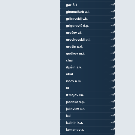
gaz č.1
gimmelfarb a.l.
gribovskij v.k.
grigorovič d.p.
grošev v.f.
grochovskij p.i.
grušin p.d.
gudkov m.i.
chai
iljušin s.v.
irkut
isaev a.m.
bi
izmajov r.a.
jacenko v.p.
jakovlev a.s.
kai
kalinin k.a.
kemenov a.