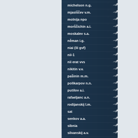
michelson n.g.
mjasiščev v.m.
molnija npo
morščichin a.i.
moskalev s.a.
něman i.g.
niai (lii gvf)
nii-1
nii erat vvs
nikitin v.v.
pašinin m.m.
polikarpov n.n.
putilov a.i.
rafaeljanc a.n.
rodijanskij l.m.
sat
senkov a.a.
sibnia
silvanskij a.v.