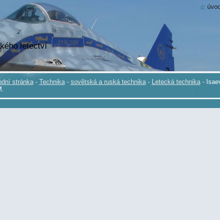
úvod
kého letectví
dní stránka
-
Technika
-
sovětská a ruská technika
-
Letecká technika
-
Isae
M.