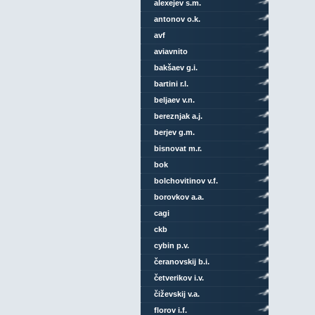
alexejev s.m.
antonov o.k.
avf
aviavnito
bakšaev g.i.
bartini r.l.
beljaev v.n.
bereznjak a.j.
berjev g.m.
bisnovat m.r.
bok
bolchovitinov v.f.
borovkov a.a.
cagi
ckb
cybin p.v.
čeranovskij b.i.
četverikov i.v.
čiževskij v.a.
florov i.f.