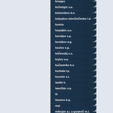
knaapo
kočerigin s.a.
kolesnikov d.n.
kolpakov-mirošničenko l.d.
komta
kopejkin a.n.
koroljov s.p.
kostikov a.g.
kozlov s.g.
kričevskij s.s.
krylov a.a.
kučerenko b.v.
kurbala l.p.
kuzmin s.i.
laville h.
lavočkin s.a.
lii
lisunov b.p.
mai
mikojan a.i. a gurjevič m.i.