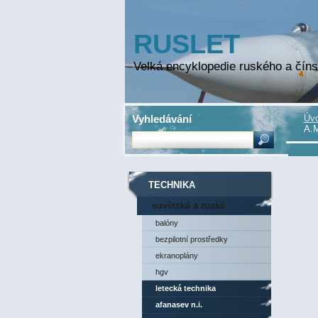
RUSLET
Velká encyklopedie ruského a číns
Vyhledávání
Úvo
A.
TECHNIKA
sovětská a ruská
technika
balóny
bezpilotní prostředky
ekranoplány
hgv
letecká technika
afanasev n.i.