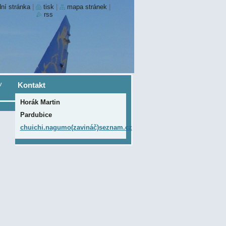
ní stránka
|
tisk
|
mapa stránek
|
rss
v
Kontakt
Horák Martin
Pardubice
chuichi.nagumo(zavináč)seznam.cz