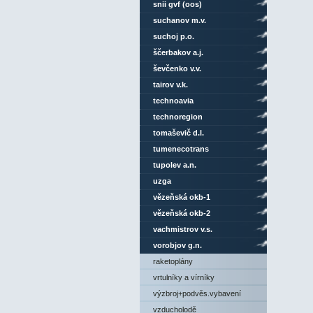
snii gvf (oos)
suchanov m.v.
suchoj p.o.
ščerbakov a.j.
ševčenko v.v.
tairov v.k.
technoavia
technoregion
tomaševič d.l.
tumenecotrans
tupolev a.n.
uzga
vězeňská okb-1
vězeňská okb-2
vachmistrov v.s.
vorobjov g.n.
raketoplány
vrtulníky a vírníky
výzbroj+podvěs.vybavení
vzducholodě