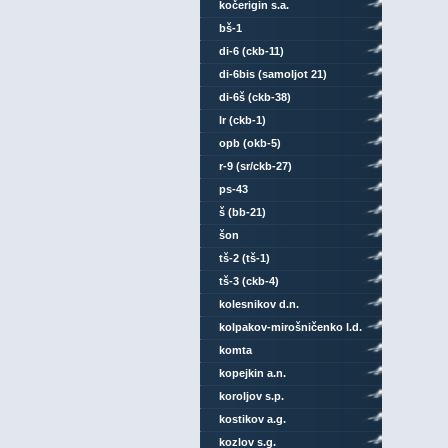
kočerigin s.a.
bš-1
di-6 (ckb-11)
di-6bis (samoljot 21)
di-6š (ckb-38)
lr (ckb-1)
opb (okb-5)
r-9 (sr/ckb-27)
ps-43
š (bb-21)
šon
tš-2 (tš-1)
tš-3 (ckb-4)
kolesnikov d.n.
kolpakov-mirošničenko l.d.
komta
kopejkin a.n.
koroljov s.p.
kostikov a.g.
kozlov s.g.