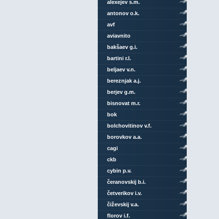
alexejev s.m.
antonov o.k.
avf
aviavnito
bakšaev g.i.
bartini r.l.
beljaev v.n.
bereznjak a.j.
berjev g.m.
bisnovat m.r.
bok
bolchovitinov v.f.
borovkov a.a.
cagi
ckb
cybin p.v.
čeranovskij b.i.
četverikov i.v.
čiževskij v.a.
florov i.f.