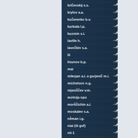
kričevskij s.s.
krylov a.a.
kučerenko b.v.
kurbala l.p.
kuzmin s.i.
laville h.
lavočkin s.a.
lii
lisunov b.p.
mai
mikojan a.i. a gurjevič m.i.
michelson n.g.
mjasiščev v.m.
molnija npo
morščichin a.i.
moskalev s.a.
něman i.g.
niai (lii gvf)
nii-1