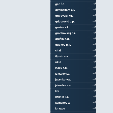
gaz č.1
gimmelfarb a.l.
gribovskij v.k.
grigorovič d.p.
grošev v.f.
grochovskij p.i.
grušin p.d.
gudkov m.i.
chai
iljušin s.v.
irkut
isaev a.m.
izmajov r.a.
jacenko v.p.
jakovlev a.s.
kai
kalinin k.a.
kemenov a.
knaapo