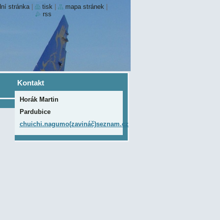
ní stránka
|
tisk
|
mapa stránek
|
rss
Kontakt
Horák Martin
Pardubice
chuichi.nagumo(zavináč)seznam.cz