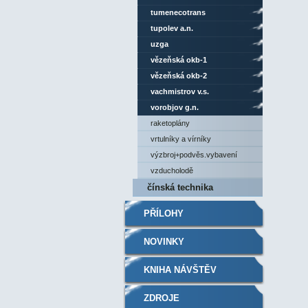
tumenecotrans
tupolev a.n.
uzga
vězeňská okb-1
vězeňská okb-2
vachmistrov v.s.
vorobjov g.n.
raketoplány
vrtulníky a vírníky
výzbroj+podvěs.vybavení
vzducholodě
čínská technika
PŘÍLOHY
NOVINKY
KNIHA NÁVŠTĚV
ZDROJE