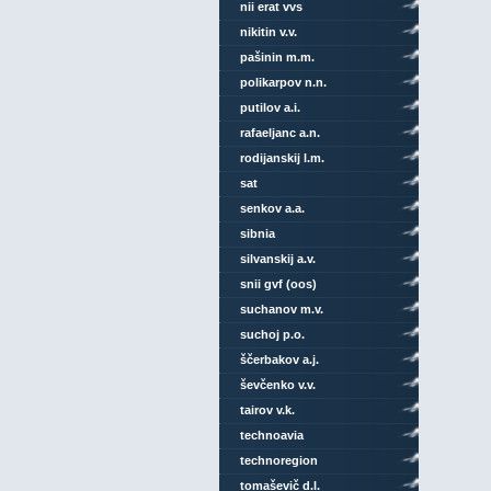
nii erat vvs
nikitin v.v.
pašinin m.m.
polikarpov n.n.
putilov a.i.
rafaeljanc a.n.
rodijanskij l.m.
sat
senkov a.a.
sibnia
silvanskij a.v.
snii gvf (oos)
suchanov m.v.
suchoj p.o.
ščerbakov a.j.
ševčenko v.v.
tairov v.k.
technoavia
technoregion
tomaševič d.l.