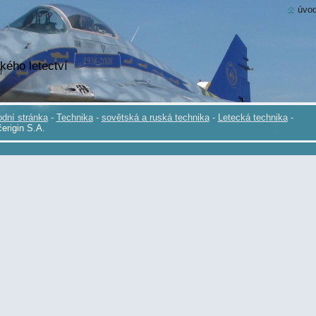
úvod
kého letectví
dní stránka
-
Technika
-
sovětská a ruská technika
-
Letecká technika
-
erigin S.A.