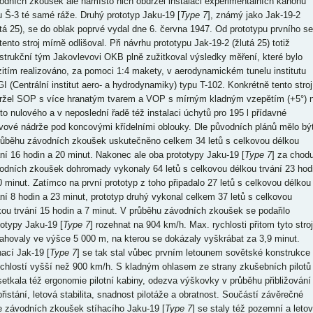
odních zkoušek ale namísto nich obdržel instalaci experimentálních kanónů
u Š-3 té samé ráže. Druhý prototyp Jaku-19 [
Type 7
], známý jako Jak-19-2
utá 25), se do oblak poprvé vydal dne 6. června 1947. Od prototypu prvního se
tento stroj mírně odlišoval. Při návrhu prototypu Jak-19-2 (žlutá 25) totiž
strukční tým Jakovlevovi OKB plně zužitkoval výsledky měření, které bylo
itím realizováno, za pomoci 1:4 makety, v aerodynamickém tunelu institutu
I (Centrální institut aero- a hydrodynamiky) typu T-102. Konkrétně tento stroj
ržel SOP s více hranatým tvarem a VOP s mírným kladným vzepětím (+5°) 
to nulového a v neposlední řadě též instalaci úchytů pro 195 l přídavné
ivové nádrže pod koncovými křídelními oblouky. Dle původních plánů mělo bý
růběhu závodních zkoušek uskutečněno celkem 34 letů s celkovou délkou
ání 16 hodin a 20 minut. Nakonec ale oba prototypy Jaku-19 [
Type 7
] za chod
odních zkoušek dohromady vykonaly 64 letů s celkovou délkou trvání 23 hod
0 minut. Zatímco na první prototyp z toho připadalo 27 letů s celkovou délkou
ání 8 hodin a 23 minut, prototyp druhý vykonal celkem 37 letů s celkovou
kou trvání 15 hodin a 7 minut. V průběhu závodních zkoušek se podařilo
totypy Jaku-19 [
Type 7
] rozehnat na 904 km/h. Max. rychlosti přitom tyto stro
ahovaly ve výšce 5 000 m, na kterou se dokázaly vyškrábat za 3,9 minut.
hací Jak-19 [
Type 7
] se tak stal vůbec prvním letounem sovětské konstrukce
ychlostí vyšší než 900 km/h. S kladným ohlasem ze strany zkušebních pilotů
setkala též ergonomie pilotní kabiny, odezva výškovky v průběhu přibližování
přistání, letová stabilita, snadnost pilotáže a obratnost. Součástí závěrečné
e závodních zkoušek stíhacího Jaku-19 [
Type 7
] se staly též pozemní a leto