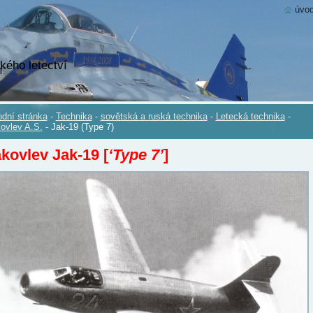
úvod
kého letectví
dní stránka
-
Technika
-
sovětská a ruská technika
-
Letecká technika
-
ovlev A.S.
-
Jak-19 (Type 7)
kovlev Jak-19 [
‘Type 7’
]