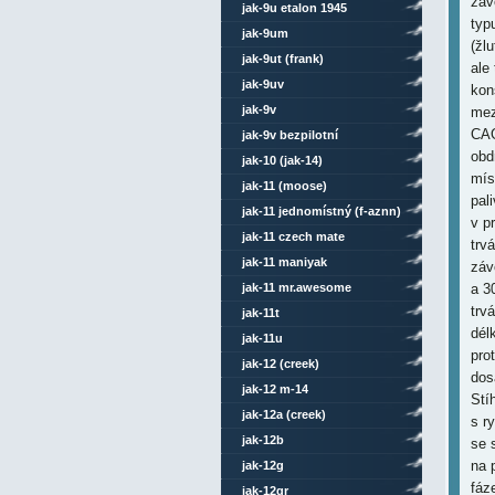
záv
jak-9u etalon 1945
typ
jak-9um
(žl
jak-9ut (frank)
ale 
jak-9uv
kon
jak-9v
mez
CAG
jak-9v bezpilotní
obd
jak-10 (jak-14)
mís
jak-11 (moose)
pal
jak-11 jednomístný (f-aznn)
v p
jak-11 czech mate
trv
jak-11 maniyak
záv
jak-11 mr.awesome
a 3
trv
jak-11t
dél
jak-11u
pro
jak-12 (creek)
dos
jak-12 m-14
Stí
jak-12a (creek)
s r
jak-12b
se 
na 
jak-12g
fáz
jak-12gr