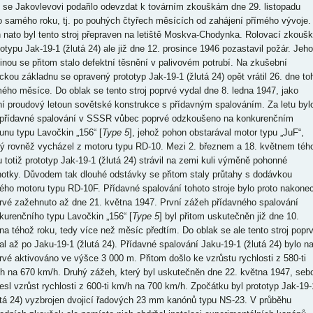
, se Jakovlevovi podařilo odevzdat k továrním zkouškám dne 29. listopadu
o samého roku, tj. po pouhých čtyřech měsících od zahájení přímého vývoje.
 nato byl tento stroj přepraven na letiště Moskva-Chodynka. Rolovací zkouš
totypu Jak-19-1 (žlutá 24) ale již dne 12. prosince 1946 pozastavil požár. Jeho
činou se přitom stalo defektní těsnění v palivovém potrubí. Na zkušební
eckou základnu se opravený prototyp Jak-19-1 (žlutá 24) opět vrátil 26. dne to
ého měsíce. Do oblak se tento stroj poprvé vydal dne 8. ledna 1947, jako
ní proudový letoun sovětské konstrukce s přídavným spalováním. Za letu byl
 přídavné spalování v SSSR vůbec poprvé odzkoušeno na konkurenčním
ounu typu Lavočkin „156“ [
Type 5
], jehož pohon obstarával motor typu „JuF“,
rý rovněž vycházel z motoru typu RD-10. Mezi 2. březnem a 18. květnem téh
u totiž prototyp Jak-19-1 (žlutá 24) strávil na zemi kuli výměně pohonné
notky. Důvodem tak dlouhé odstávky se přitom staly průtahy s dodávkou
ého motoru typu RD-10F. Přídavné spalování tohoto stroje bylo proto nakone
rvé zažehnuto až dne 21. května 1947. První zážeh přídavného spalování
kurenčního typu Lavočkin „156“ [
Type 5
] byl přitom uskutečněn již dne 10.
na téhož roku, tedy více než měsíc předtím. Do oblak se ale tento stroj popr
al až po Jaku-19-1 (žlutá 24). Přídavné spalování Jaku-19-1 (žlutá 24) bylo n
rvé aktivováno ve výšce 3 000 m. Přitom došlo ke vzrůstu rychlosti z 580-ti
h na 670 km/h. Druhý zážeh, který byl uskutečněn dne 22. května 1947, seb
nesl vzrůst rychlosti z 600-ti km/h na 700 km/h. Zpočátku byl prototyp Jak-19-
utá 24) vyzbrojen dvojicí řadových 23 mm kanónů typu NS-23. V průběhu