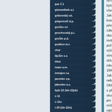
ryc
gaz č.1
byl
gimmelfarb a.l.
vše
Jak
gribovskij v.k.
kon
grigorovič d.p.
jeh
grošev v.f.
zál
grochovskij p.i.
obs
grušin p.d.
mot
gudkov m.i.
pož
chai
výš
str
iljušin s.v.
skl
irkut
rok
isaev a.m.
194
izmajov r.a.
Jak
jacenko v.p.
neb
jakovlev a.s.
OKB
s p
bpb-22 (bb-22pb)
sku
c-11
pro
c-11u
míš
i-29 (bb-22is)
nár