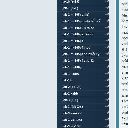
ja-19 (s-19)
par
jak-1 (i-26)
kop
jak-1 m-105pa (ib)
Mer
při
jak-1 m-105pa odlehčený
Lav
jak-1 m-105pa s rs-82
mot
jak-1 m-105pa zimni
pod
jak-1 m-105pf
zod
jak-1 m-105pf mod
RD-
jak-1 m-105pf odlehčený
try
jak-1 m-105pf s rs-82
pří
roz
jak-1 m-106p
s m
jak-1 s ubs
kla
jak-1b
pro
jak-2 (bb-22)
nás
jak-2 kabb
ame
jak-3 (i-30)
zpr
co 
jak-3 (jak-1m)
pří
jak-3 laminar
zku
jak-3 vk-107a
tém
jak-3 vk-108