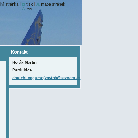
ní stránka
|
tisk
|
mapa stránek
|
rss
Kontakt
Horák Martin
Pardubice
chuichi.nagumo(zavináč)seznam.cz