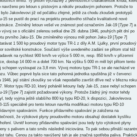
hlostních limitů. Ty přitom vycházely z pevnostních charakteristik křídla, kter
o navrženo pro letoun s pístovým a nikoliv proudovým pohonem. Protože to
 bylo Jakovlevovi již od počátku zřejmé, ještě za chodu zkoušek prototypů
u-15 se pustil do prací na projektu proudového stíhače kvalitativně nové
strukce. Zmíněný letoun vešel ve známost pod označením Jak-19 [
Type 7
] a
o vývoj se s oficiální zelenou setkal dne 29. dubna 1946, pouhých pět dní po
etu prvního Jaku-15. Dle zmíněného výnosu měl pohon Jaku-19 [
Type 7
]
tarávat 1 500 kp proudový motor typu TR-1 z díly A.M. Ljulky, první proudový
or sovětské konstrukce. Součástí výše uvedeného zadání se přitom stal též
adavek na rychlost 900 km/h ve výšce 5 000 m, resp. 850 km/h v přízemní
ce, dostup 14 000 m a dolet 700 km. Na výšku 5 000 m měl být přitom tento
oj schopen vystoupat za 3,8 min. Vývoj motoru typu TR-1 se ale nacházel ve
uzu. Vůbec poprvé byla sice tato pohonná jednotka spuštěna již v červenci
u 1946, její státní zkoušky se však nepodařilo završit dříve než v březnu roku
7. Motor typu RD-10, který poháněl letouny řady Jak-15, zase nebyl schopen
u-19 [
Type 7
] zajistit požadované výkony. Protože žádný jiný motor tehdy
yl, tedy vyjma ještě slabšího 800 kp typu RD-20, k dispozici, Jakovlevova
-115 speciálně pro tento letoun navrhla modifikaci motoru typu RD-10
řídavným spalováním. Funkce přídavného spalování je založena na
tečnosti, že výtokové plyny proudového motoru obsahují dostatek kyslíku
 hoření. Uvnitř komory přídavného spalování jsou tedy tyto výtokové plyny
eny s palivem a tato směs následně iniciována. To pak sebou přináší razantn
ůst tahu. Cenou za takto navýšený tah je ale značná spotřeba paliva. Praktic