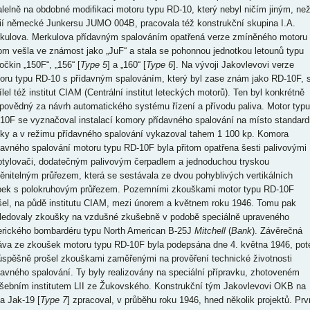
alelně na obdobné modifikaci motoru typu RD-10, který nebyl ničím jiným, ne
ií německé Junkersu JUMO 004B, pracovala též konstrukční skupina I.A.
kulova. Merkulova přídavným spalováním opatřená verze zmíněného motoru
tom vešla ve známost jako „JuF“ a stala se pohonnou jednotkou letounů typu
očkin „150F“, „156“ [
Type 5
] a „160“ [
Type 6
]. Na vývoji Jakovlevovi verze
oru typu RD-10 s přídavným spalováním, který byl zase znám jako RD-10F, 
ílel též institut CIAM (Centrální institut leteckých motorů). Ten byl konkrétně
povědný za návrh automatického systému řízení a přívodu paliva. Motor typu
10F se vyznačoval instalací komory přídavného spalování na místo standard
sky a v režimu přídavného spalování vykazoval tahem 1 100 kp. Komora
davného spalování motoru typu RD-10F byla přitom opatřena šesti palivovými
ptylovači, dodatečným palivovým čerpadlem a jednoduchou tryskou
ěnitelným průřezem, která se sestávala ze dvou pohyblivých vertikálních
pek s polokruhovým průřezem. Pozemními zkouškami motor typu RD-10F
šel, na půdě institutu CIAM, mezi únorem a květnem roku 1946. Tomu pak
ledovaly zkoušky na vzdušné zkušebně v podobě speciálně upraveného
rického bombardéru typu North American B-25J
Mitchell
(
Bank
). Závěrečná
áva ze zkoušek motoru typu RD-10F byla podepsána dne 4. května 1946, pot
úspěšně prošel zkouškami zaměřenými na prověření technické životnosti
davného spalování. Ty byly realizovány na speciální přípravku, zhotoveném
šebním institutem LII ze Žukovského. Konstrukční tým Jakovlevovi OKB na
a Jak-19 [
Type 7
] zpracoval, v průběhu roku 1946, hned několik projektů. Prv