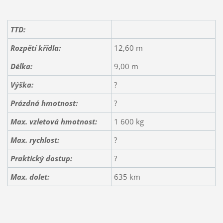
TTD:
Rozpětí křídla:
12,60 m
Délka:
9,00 m
Výška:
?
Prázdná hmotnost:
?
Max. vzletová hmotnost:
1 600 kg
Max. rychlost:
?
Praktický dostup:
?
Max. dolet:
635 km