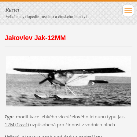
Ruslet
Velká encyklopedie ruského a čínského letectví
Jakovlev Jak-12MM
Typ
:
modifikace lehkého víceúčelového letounu typu
Jak-
12M (
Creek
)
uzpůsobená pro činnost z vodních ploch
Určení
:
přeprava osob a nákladu a sanitní lety