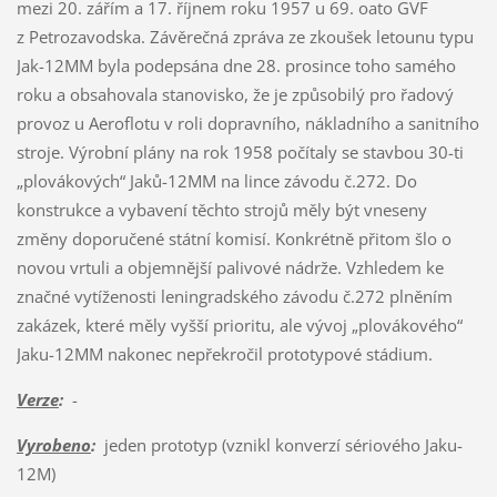
mezi 20. zářím a 17. říjnem roku 1957 u 69. oato GVF
z Petrozavodska. Závěrečná zpráva ze zkoušek letounu typu
Jak-12MM byla podepsána dne 28. prosince toho samého
roku a obsahovala stanovisko, že je způsobilý pro řadový
provoz u Aeroflotu v roli dopravního, nákladního a sanitního
stroje. Výrobní plány na rok 1958 počítaly se stavbou 30-ti
„plovákových“ Jaků-12MM na lince závodu č.272. Do
konstrukce a vybavení těchto strojů měly být vneseny
změny doporučené státní komisí. Konkrétně přitom šlo o
novou vrtuli a objemnější palivové nádrže. Vzhledem ke
značné vytíženosti leningradského závodu č.272 plněním
zakázek, které měly vyšší prioritu, ale vývoj „plovákového“
Jaku-12MM nakonec nepřekročil prototypové stádium.
Verze
:
-
Vyrobeno
:
jeden prototyp (vznikl konverzí sériového Jaku-
12M)