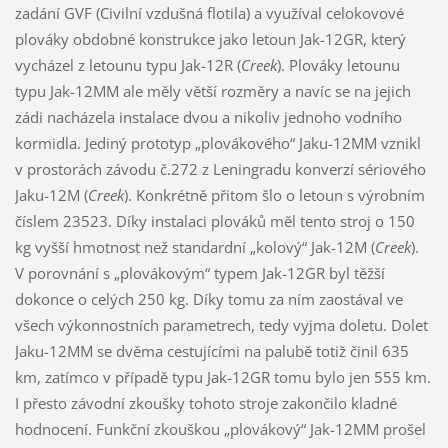
zadání GVF (Civilní vzdušná flotila) a využíval celokovové
plováky obdobné konstrukce jako letoun Jak-12GR, který
vycházel z letounu typu Jak-12R (
Creek
). Plováky letounu
typu Jak-12MM ale měly větší rozměry a navíc se na jejich
zádi nacházela instalace dvou a nikoliv jednoho vodního
kormidla. Jediný prototyp „plovákového“ Jaku-12MM vznikl
v prostorách závodu č.272 z Leningradu konverzí sériového
Jaku-12M (
Creek
). Konkrétně přitom šlo o letoun s výrobním
číslem 23523. Díky instalaci plováků měl tento stroj o 150
kg vyšší hmotnost než standardní „kolový“ Jak-12M (
Creek
).
V porovnání s „plovákovým“ typem Jak-12GR byl těžší
dokonce o celých 250 kg. Díky tomu za ním zaostával ve
všech výkonnostních parametrech, tedy vyjma doletu. Dolet
Jaku-12MM se dvěma cestujícími na palubě totiž činil 635
km, zatímco v případě typu Jak-12GR tomu bylo jen 555 km.
I přesto závodní zkoušky tohoto stroje zakončilo kladné
hodnocení. Funkční zkouškou „plovákový“ Jak-12MM prošel