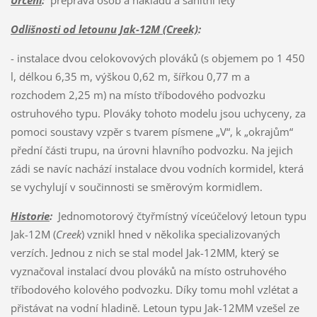
Odlišnosti od letounu Jak-12M (Creek)
:
- instalace dvou celokovových plováků (s objemem po 1 450
l, délkou 6,35 m, výškou 0,62 m, šířkou 0,77 m a
rozchodem 2,25 m) na místo tříbodového podvozku
ostruhového typu. Plováky tohoto modelu jsou uchyceny, za
pomoci soustavy vzpěr s tvarem písmene „V“, k „okrajům“
přední části trupu, na úrovni hlavního podvozku. Na jejich
zádi se navíc nachází instalace dvou vodních kormidel, která
se vychylují v součinnosti se směrovým kormidlem.
Historie
:
Jednomotorový čtyřmístný víceúčelový letoun typu
Jak-12M (
Creek
) vznikl hned v několika specializovaných
verzích. Jednou z nich se stal model Jak-12MM, který se
vyznačoval instalací dvou plováků na místo ostruhového
tříbodového kolového podvozku. Díky tomu mohl vzlétat a
přistávat na vodní hladině. Letoun typu Jak-12MM vzešel ze