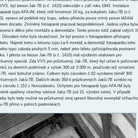
 VVS, byl letoun Jak-7B (v.č. 1410) odevzdán v září roku 1943. Instalace
oaparát typu AFA-IM, který měl hmotnost 10 kg, za kokpitem Jaku-7B (v.č.
0), vpravo od podélné osy trupu, sebou přinesla pouze mírný posun těžiště
rem dozadu. Zmíněný fotoaparát pracoval bezproblémově. Jediná výtka byla
esena k délce jeho montáže a demontáže. Tento proces totiž zabral celých 1
. Důvodem toho byla skutečnost, že byl prostor s fotoaparátem přístupný
řbetu. Naproti tomu u letounu typu La-5 montáž a demontáž fotoaparátu toho
ého typu zabrala pouhých 5 min, neboť jeho lafetu zpřístupňovala postranní
tka. I přesto se letoun Jak-7B (v.č. 1410) stal výrobním etalonem pro
zkumný speciál. Zda VVS pro průzkumný Jak-7B, který byl určen k pořizován
mků za denních podmínek z výšek 300 až 3 000 m, používalo též označení
-7R, není bohužel známo. Celkem bylo závodem č.82 vyrobeno téměř 300
zkumných Jaků-7B. Dalších okolo 350-ti průzkumných Jaků-7B vzniklo na
ce závodu č.153 z Novosibirsku. Úchytem pro fotoaparát typu AFA-IM byly
méně opatřeny všechny sériové Jaky-7B (od 15. výrobní série). V případě
řeby bylo tedy možné na průzkumný stroj upravit libovolný exemplář stíhacíh
u-7B přímo v polních podmínkách.