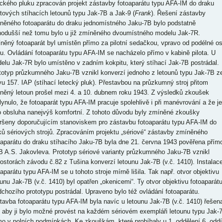
eckého pluku zpracován projekt zástavby fotoaparátu typu AFA-IM do draku
ntových stíhacích letounů typu Jak-7B a Jak-9 (
Frank
). Řešení zástavby
něného fotoaparátu do draku jednomístného Jaku-7B bylo podstatně
nodušší než tomu bylo u již zmíněného dvoumístného modelu Jak-7R.
něný fotoaparát byl umístěn přímo za pilotní sedačkou, vpravo od podélné o
pu. Ovládání fotoaparátu typu AFA-IM se nacházelo přímo v kabině pilota. U
elu Jak-7R bylo umístěno v zadním kokpitu, který stíhací Jak-7B postrádal.
totyp průzkumného Jaku-7B vznikl konverzí jednoho z letounů typu Jak-7B z
vu 157. IAP (stíhací letecký pluk). Přestavbou na průzkumný stroj přitom
něný letoun prošel mezi 4. a 10. dubnem roku 1943. Z výsledků zkoušek
lynulo, že fotoaparát typu AFA-IM pracuje spolehlivě i při manévrování a že je
o obsluha nanejvýš komfortní. Z tohoto důvodu byly zmíněné zkoušky
ršeny doporučujícím stanoviskem pro zástavbu fotoaparátu typu AFA-IM do
ků sériových strojů. Zpracováním projektu „sériové“ zástavby zmíněného
oaparátu do draku stíhacího Jaku-7B byla dne 21. června 1943 pověřena přím
 A.S. Jakovleva. Prototyp sériové varianty průzkumného Jaku-7B vznikl
rostorách závodu č.82 z Tušina konverzí letounu Jak-7B (v.č. 1410). Instalac
oaparátu typu AFA-IM se u tohoto stroje mírně lišila. Tak např. otvor objektivu
ounu Jak-7B (v.č. 1410) byl opatřen „okenicemi“. Ty otvor objektivu fotoaparát
dchozího prototypu postrádal. Upraveno bylo též ovládání fotoaparátu.
tavba fotoaparátu typu AFA-IM byla navíc u letounu Jak-7B (v.č. 1410) řešen
, aby ji bylo možné provést na každém sériovém exempláři letounu typu Jak-
mo v polních podmínkách. Ke zkouškám, které probíhaly u 1. oddělení 6. oddí