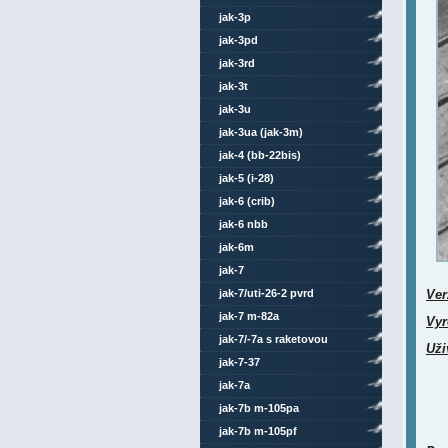
jak-3p
jak-3pd
jak-3rd
jak-3t
jak-3u
jak-3ua (jak-3m)
jak-4 (bb-22bis)
jak-5 (i-28)
jak-6 (crib)
jak-6 nbb
jak-6m
jak-7
jak-7/uti-26-2 pvrd
Ver
jak-7 m-82a
Vyr
jak-7/-7a s raketovou
Uži
výzbrojí
jak-7-37
jak-7a
jak-7b m-105pa
jak-7b m-105pf