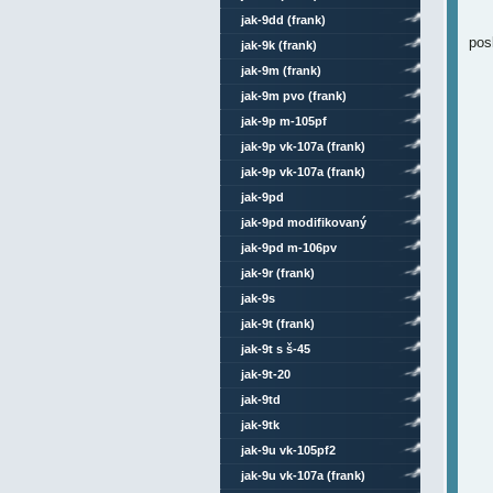
jak-9dd (frank)
pos
jak-9k (frank)
jak-9m (frank)
jak-9m pvo (frank)
jak-9p m-105pf
jak-9p vk-107a (frank)
jak-9p vk-107a (frank)
celokovový
jak-9pd
jak-9pd modifikovaný
jak-9pd m-106pv
jak-9r (frank)
jak-9s
jak-9t (frank)
jak-9t s š-45
jak-9t-20
jak-9td
jak-9tk
jak-9u vk-105pf2
jak-9u vk-107a (frank)