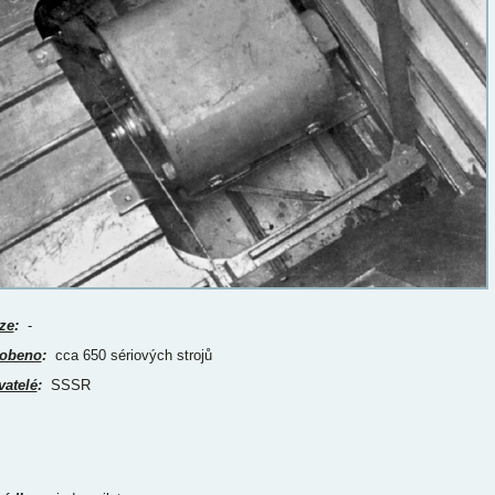
ze
:
-
obeno
:
cca 650 sériových strojů
vatelé
:
SSSR