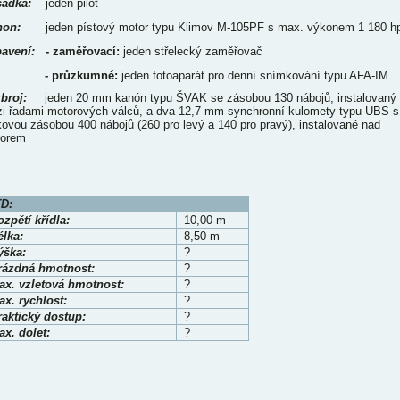
ádka:
jeden pilot
on:
jeden pístový motor typu Klimov M-105PF s max. výkonem 1 180 h
avení:
- zaměřovací:
jeden střelecký zaměřovač
- průzkumné:
jeden fotoaparát pro denní snímkování typu AFA-IM
broj:
jeden 20 mm kanón typu ŠVAK se zásobou 130 nábojů, instalovaný
i řadami motorových válců, a dva 12,7 mm synchronní kulomety typu UBS s
kovou zásobou 400 nábojů (260 pro levý a 140 pro pravý), instalované nad
orem
D:
zpětí křídla:
10,00 m
élka:
8,50 m
ýška:
?
rázdná hmotnost:
?
ax. vzletová hmotnost:
?
x. rychlost:
?
raktický dostup:
?
x. dolet:
?