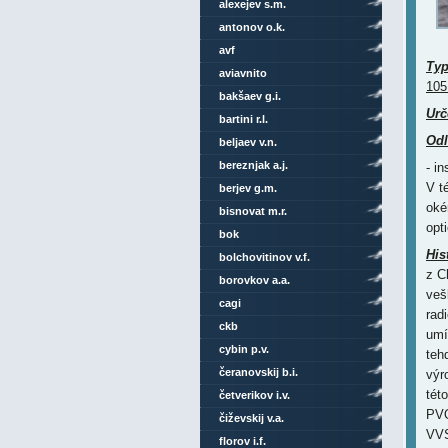
alexejev s.m.
antonov o.k.
avf
Ty
aviavnito
10
bakšaev g.i.
Urč
bartini r.l.
Odl
beljaev v.n.
bereznjak a.j.
- i
V t
berjev g.m.
oké
bisnovat m.r.
opt
bok
His
bolchovitinov v.f.
z C
borovkov a.a.
veš
cagi
rad
ckb
umí
cybin p.v.
teh
čeranovskij b.i.
výr
tét
četverikov i.v.
PVO
čiževskij v.a.
VVS
florov i.f.