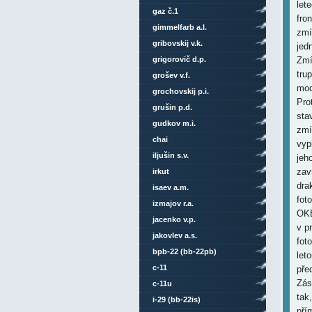
let
gaz č.1
fro
gimmelfarb a.l.
zmí
gribovskij v.k.
jed
grigorovič d.p.
Zmí
tru
grošev v.f.
mod
grochovskij p.i.
Pro
grušin p.d.
sta
gudkov m.i.
zmí
chai
vyp
iljušin s.v.
jeh
zav
irkut
dra
isaev a.m.
fot
izmajov r.a.
OKB
jacenko v.p.
v p
jakovlev a.s.
fot
bpb-22 (bb-22pb)
let
c-11
pře
Zás
c-11u
tak
i-29 (bb-22is)
pří