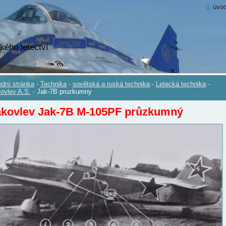
úvod
kého letectví
dní stránka
-
Technika
-
sovětská a ruská technika
-
Letecká technika
-
ovlev A.S.
-
Jak-7B pruzkumny
akovlev Jak-7B M-105PF průzkumný