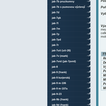
Pos
jak-7b pruzkumny
jak-7b s pumovou výzbrojí
Poh
jak-7d
Vyb
jak-7gk
jak-7l
Výz
jak-7m
mez
cel
jak-7p
mot
jak-7pd
jak-7r
jak-7uti (uti-26)
TT
jak-7v (mark)
Ro
jak-7vrd (jak-7pvrd)
D
V
jak-8
P
jak-9 (frank)
M
jak-9 kurjerskij
Ma
jak-9 m-106
P
Ma
jak-9 m-107a
jak-9-23
jak-9b (frank)
jak-9d (frank)