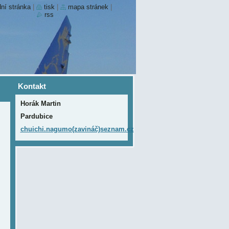
ní stránka
|
tisk
|
mapa stránek
|
rss
Kontakt
Horák Martin
Pardubice
chuichi.nagumo(zavináč)seznam.cz