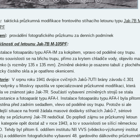
p
:
taktická průzkumná modifikace frontového stíhacího letounu typu
Jak-7B 
5PF
ení
:
provádění fotografického průzkumu za denních podmínek
išnosti od letounu Jak-7B M-105PF
:
nstalace fotoaparátu typu AFA-IM za kokpitem, vpravo od podélné osy trupu.
éto souvislosti se na břichu trupu, přímo za krytem chladiče vody, objevilo ma
nko (s rozměry 135 x 135 mm). Zmíněné okénko je osazeno tabulí z plochéh
icky čistého skla a je opatřeno okenicemi.
torie
:
V srpnu roku 1941 dvojice cvičných Jaků-7UTI brány závodu č.301
hodynky u Moskvy opustila ve specializované průzkumné modifikaci, která
la ve známost jako Jak-7R. Součástí vybavení zmíněných strojů se stala
iostanice a fotoaparát typu AFA-I. Instalace fotoaparátu typu AFA-I byla přito
stěna před zadním sedadlem, vlevo od podélné osy trupu. Protože si ale
dejší situace na frontě žádala masové dodávky stíhacích Jaků-7, sériové
oby se průzkumný Jak-7R nedočkal. Do popředí zájmu se průzkumný letoun
o kategorie opět dostal až v roce 1943, a to v souvislosti se sílící německou
. Tehdy byl přitom 6. oddílem institutu NII VVS (vědecko-výzkumný institut
) a oddělením fotografického vybavení 48. gardového dálkového průzkumné