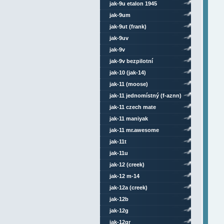
jak-9u etalon 1945
jak-9um
jak-9ut (frank)
jak-9uv
jak-9v
jak-9v bezpilotní
jak-10 (jak-14)
jak-11 (moose)
jak-11 jednomístný (f-aznn)
jak-11 czech mate
jak-11 maniyak
jak-11 mr.awesome
jak-11t
jak-11u
jak-12 (creek)
jak-12 m-14
jak-12a (creek)
jak-12b
jak-12g
jak-12gr