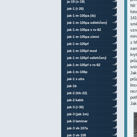
ja-19 (s-19)
NII
jak-1 (i-26)
fot
jak-1 m-105pa (ib)
141
jak-1 m-105pa odlehčený
smě
jak-1 m-105pa s rs-82
vzn
min
jak-1 m-105pa zimni
z h
jak-1 m-105pf
sam
jak-1 m-105pf mod
kry
jak-1 m-105pf odlehčený
prů
jak-1 m-105pf s rs-82
sní
jak-1 m-106p
Jak
prů
jak-1 s ubs
lin
jak-1b
nic
jak-2 (bb-22)
pot
jak-2 kabb
Jak
jak-3 (i-30)
jak-3 (jak-1m)
jak-3 laminar
jak-3 vk-107a
jak-3 vk-108